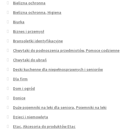
Bielizna ochronna
Bielizna ochronna, Higiena
Biurka
Biznes i przemysł
Bransoletki identyfikacyjne
Chwytaki do podnoszenia przedmiotów, Pomoce codzienne
Chwytaki do ubrań
Deski kuchenne dla niepełnosprawnych i seniorów
Dla firm
Dom i ogród
Donice
Duże pojemniki na leki dla seniora, Pojemniki na leki
Dzieci i niemowlęta
Etac, Akcesoria do produktów Etac