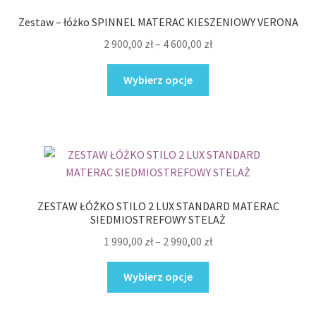
wybrać
Zestaw – łóżko SPINNEL MATERAC KIESZENIOWY VERONA
na
Zakres
2 900,00
zł
–
4 600,00
zł
stronie
cen:
produktu
Ten
od
Wybierz opcje
produkt
2
ma
900,00 zł
wiele
do
wariantów.
4
Opcje
600,00 zł
można
wybrać
ZESTAW ŁÓŻKO STILO 2 LUX STANDARD MATERAC
na
SIEDMIOSTREFOWY STELAŻ
stronie
Zakres
1 990,00
zł
–
2 990,00
zł
produktu
cen:
Ten
od
Wybierz opcje
produkt
1
ma
990,00 zł