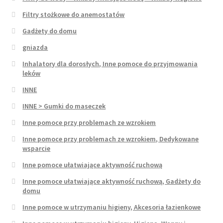
Filtry stożkowe do anemostatów
Gadżety do domu
gniazda
Inhalatory dla dorosłych, Inne pomoce do przyjmowania
leków
INNE
INNE > Gumki do maseczek
Inne pomoce przy problemach ze wzrokiem
Inne pomoce przy problemach ze wzrokiem, Dedykowane
wsparcie
Inne pomoce ułatwiające aktywność ruchową
Inne pomoce ułatwiające aktywność ruchową, Gadżety do
domu
Inne pomoce w utrzymaniu higieny, Akcesoria łazienkowe