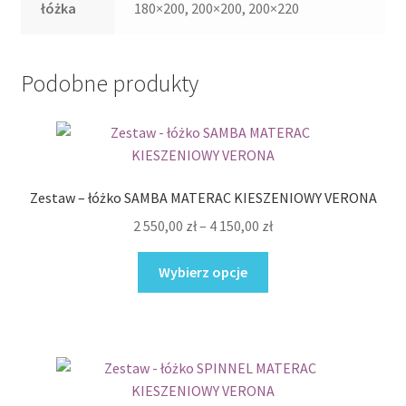
łóżka
180×200, 200×200, 200×220
Podobne produkty
Zestaw – łóżko SAMBA MATERAC KIESZENIOWY VERONA
Zakres
2 550,00
zł
–
4 150,00
zł
cen:
Ten
od
Wybierz opcje
produkt
2
ma
550,00 zł
wiele
do
wariantów.
4
Opcje
150,00 zł
można