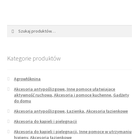
wiele
do
wariantów.
2
Opcje
990,00 zł
można
Szukaj:
Szukaj
wybrać
na
stronie
produktu
Kategorie produktów
Agrowłóknina
Akcesoria antypoślizgowe, Inne pomoce ułatwiające
aktywność ruchową, Akcesoria i pomoce kuchenne, Gadżety
do domu
Akcesoria antypoślizgowe, Łazienka, Akcesoria łazienkowe
Akcesoria do kąpieli i pielęgnacji
Akcesoria do kąpieli i pielęgnacji, Inne pomoce w utrzymaniu
higieny, Akcesoria łazienkowe