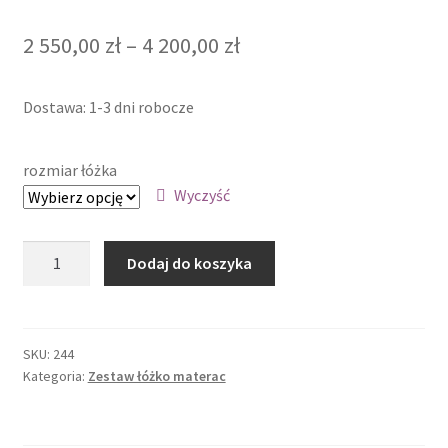
Zakres
2 550,00
zł
–
4 200,00
zł
cen:
Dostawa: 1-3 dni robocze
od
2
rozmiar łóżka
550,00 zł
Wyczyść
do
ilość
4
Dodaj do koszyka
Zestaw-
200,00 zł
łóżko
CARLA
MATERAC
SKU:
244
Kategoria:
Zestaw łóżko materac
KIESZENIOWY
VERONA