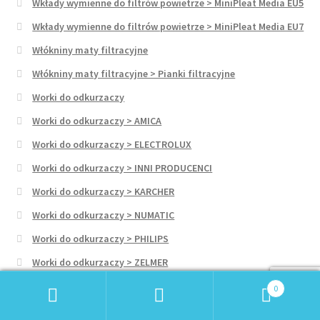
Wkłady wymienne do filtrów powietrze > MiniPleat Media EU5
Wkłady wymienne do filtrów powietrze > MiniPleat Media EU7
Włókniny maty filtracyjne
Włókniny maty filtracyjne > Pianki filtracyjne
Worki do odkurzaczy
Worki do odkurzaczy > AMICA
Worki do odkurzaczy > ELECTROLUX
Worki do odkurzaczy > INNI PRODUCENCI
Worki do odkurzaczy > KARCHER
Worki do odkurzaczy > NUMATIC
Worki do odkurzaczy > PHILIPS
Worki do odkurzaczy > ZELMER
Wózki inwalidzkie, Mobilność
0
Szukaj:
Szukaj
Wózki na zakupy dla seniorów, Prezent dla seniora, Inne