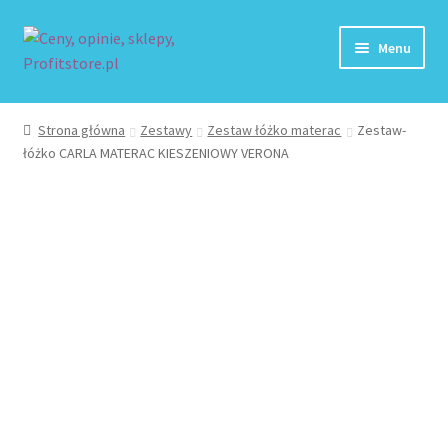
Przejdź
Przejdź
Menu
do
do
nawigacji
treści
Strona główna
Strona główna
Zestawy
Zestaw łóżko materac
Zestaw-
łóżko CARLA MATERAC KIESZENIOWY VERONA
Blog
Dodaj Sklep
Kontakt
Koszyk
Moje konto
Paka jeździecka