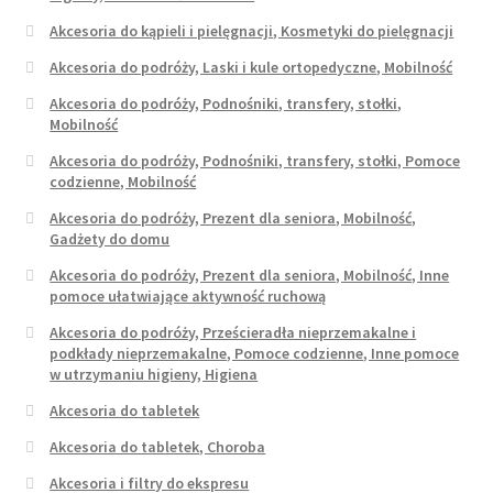
Akcesoria do kąpieli i pielęgnacji, Kosmetyki do pielęgnacji
Akcesoria do podróży, Laski i kule ortopedyczne, Mobilność
Akcesoria do podróży, Podnośniki, transfery, stołki,
Mobilność
Akcesoria do podróży, Podnośniki, transfery, stołki, Pomoce
codzienne, Mobilność
Akcesoria do podróży, Prezent dla seniora, Mobilność,
Gadżety do domu
Akcesoria do podróży, Prezent dla seniora, Mobilność, Inne
pomoce ułatwiające aktywność ruchową
Akcesoria do podróży, Prześcieradła nieprzemakalne i
podkłady nieprzemakalne, Pomoce codzienne, Inne pomoce
w utrzymaniu higieny, Higiena
Akcesoria do tabletek
Akcesoria do tabletek, Choroba
Akcesoria i filtry do ekspresu