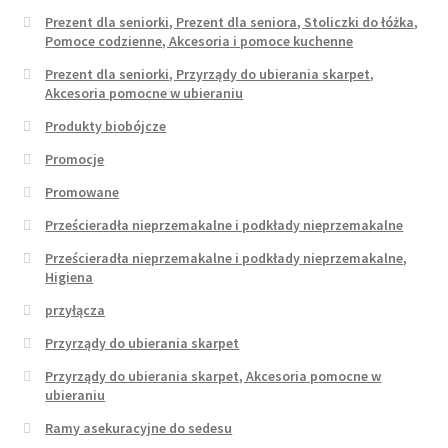
Prezent dla seniorki, Prezent dla seniora, Stoliczki do łóżka,
Pomoce codzienne, Akcesoria i pomoce kuchenne
Prezent dla seniorki, Przyrządy do ubierania skarpet,
Akcesoria pomocne w ubieraniu
Produkty biobójcze
Promocje
Promowane
Prześcieradła nieprzemakalne i podkłady nieprzemakalne
Prześcieradła nieprzemakalne i podkłady nieprzemakalne,
Higiena
przyłącza
Przyrządy do ubierania skarpet
Przyrządy do ubierania skarpet, Akcesoria pomocne w
ubieraniu
Ramy asekuracyjne do sedesu