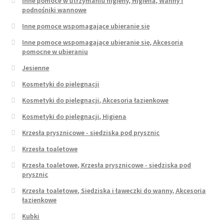
Inne pomoce w utrzymaniu higieny, Higiena, Wanny i
podnośniki wannowe
Inne pomoce wspomagające ubieranie się
Inne pomoce wspomagające ubieranie się, Akcesoria
pomocne w ubieraniu
Jesienne
Kosmetyki do pielęgnacji
Kosmetyki do pielęgnacji, Akcesoria łazienkowe
Kosmetyki do pielęgnacji, Higiena
Krzesła prysznicowe - siedziska pod prysznic
Krzesła toaletowe
Krzesła toaletowe, Krzesła prysznicowe - siedziska pod
prysznic
Krzesła toaletowe, Siedziska i ławeczki do wanny, Akcesoria
łazienkowe
Kubki