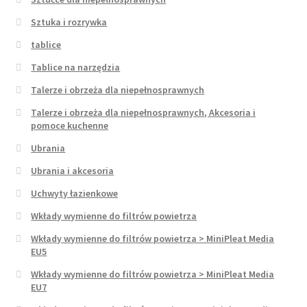
Sztuka i rozrywka
tablice
Tablice na narzędzia
Talerze i obrzeża dla niepełnosprawnych
Talerze i obrzeża dla niepełnosprawnych, Akcesoria i
pomoce kuchenne
Ubrania
Ubrania i akcesoria
Uchwyty łazienkowe
Wkłady wymienne do filtrów powietrza
Wkłady wymienne do filtrów powietrza > MiniPleat Media
EU5
Wkłady wymienne do filtrów powietrza > MiniPleat Media
EU7