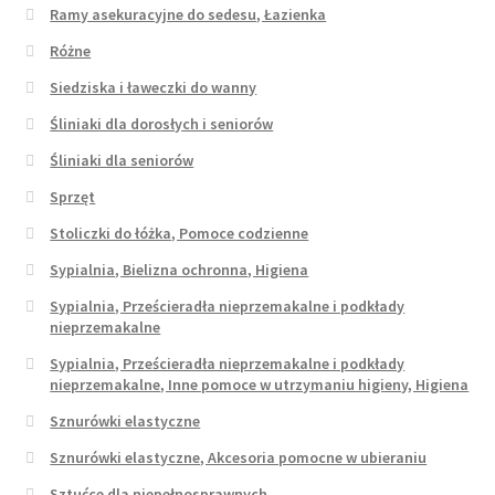
Ramy asekuracyjne do sedesu, Łazienka
Różne
Siedziska i ławeczki do wanny
Śliniaki dla dorosłych i seniorów
Śliniaki dla seniorów
Sprzęt
Stoliczki do łóżka, Pomoce codzienne
Sypialnia, Bielizna ochronna, Higiena
Sypialnia, Prześcieradła nieprzemakalne i podkłady
nieprzemakalne
Sypialnia, Prześcieradła nieprzemakalne i podkłady
nieprzemakalne, Inne pomoce w utrzymaniu higieny, Higiena
Sznurówki elastyczne
Sznurówki elastyczne, Akcesoria pomocne w ubieraniu
Sztućce dla niepełnosprawnych