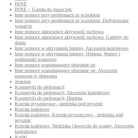
INNE
INNE > Gumki do maseczek
Inne pomoce przy problemach ze wzrokiem
Inne pomoce przy problemach ze wzrokiem, Dedykowane
wsparcie
Inne pomoce ułatwiające aktywność ruchową
Inne pomoce ułatwiające aktywność ruchową, Gadżety do
domu
Inne pomoce w utrzymaniu higieny, Akcesoria łazienkowe
Inne pomoce w utrzymaniu higieny, Higiena, Wanny i
podnośniki wannowe
Inne pomoce wspomagające ubieranie się
Inne pomoce wspomagające ubieranie się, Akcesoria
pomocne w ubieraniu
Jesienne
Kosmetyki do pielęgnacji
Kosmetyki do pielęgnacji, Akcesoria łazienkowe
Kosmetyki do pielęgnacji, Higiena
Krzesła prysznicowe - siedziska pod prysznic
Krzesła toaletowe
Krzesła toaletowe, Krzesła prysznicowe - siedziska pod
prysznic
Krzesła toaletowe, Siedziska i ławeczki do wanny, Akcesoria
łazienkowe
Kubki