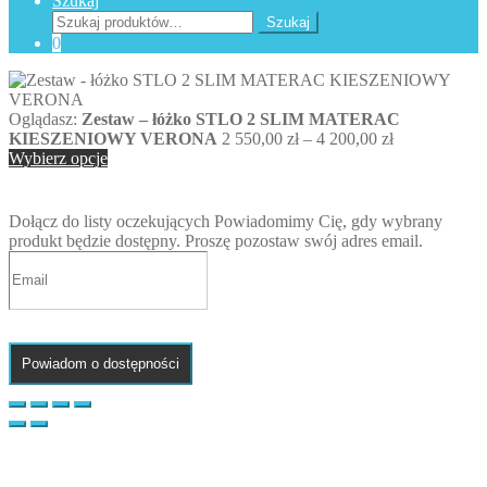
Szukaj
Szukaj:
Szukaj
0
Oglądasz:
Zestaw – łóżko STLO 2 SLIM MATERAC
Zakres
KIESZENIOWY VERONA
2 550,00
zł
–
4 200,00
zł
cen:
Wybierz opcje
od
2
550,00 zł
Dołącz do listy oczekujących
Powiadomimy Cię, gdy wybrany
do
produkt będzie dostępny. Proszę pozostaw swój adres email.
4
200,00 zł
Powiadom o dostępności