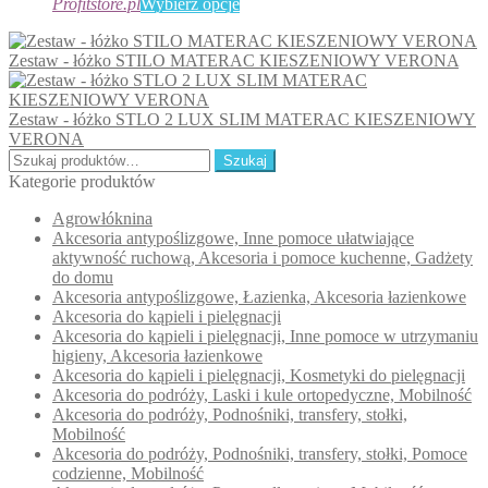
cen:
Ten
Profitstore.pl
Wybierz opcje
od
produkt
2
ma
Zestaw - łóżko STILO MATERAC KIESZENIOWY VERONA
550,00 zł
wiele
do
wariantów.
4
Opcje
Zestaw - łóżko STLO 2 LUX SLIM MATERAC KIESZENIOWY
350,00 zł
można
VERONA
wybrać
Szukaj:
na
Szukaj
stronie
Kategorie produktów
produktu
Agrowłóknina
Akcesoria antypoślizgowe, Inne pomoce ułatwiające
aktywność ruchową, Akcesoria i pomoce kuchenne, Gadżety
do domu
Akcesoria antypoślizgowe, Łazienka, Akcesoria łazienkowe
Akcesoria do kąpieli i pielęgnacji
Akcesoria do kąpieli i pielęgnacji, Inne pomoce w utrzymaniu
higieny, Akcesoria łazienkowe
Akcesoria do kąpieli i pielęgnacji, Kosmetyki do pielęgnacji
Akcesoria do podróży, Laski i kule ortopedyczne, Mobilność
Akcesoria do podróży, Podnośniki, transfery, stołki,
Mobilność
Akcesoria do podróży, Podnośniki, transfery, stołki, Pomoce
codzienne, Mobilność