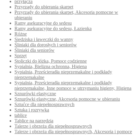
przyłącza
Przyrządy do ubierania skarpet
Przyrządy do ubierania skarpet, Akcesoria pomocne w
ubieraniu
Ramy asekuracyjne do sedesu
Ramy asekuracyjne do sedesu, Łazienka
Różne
Siedziska i ławeczki do wanny
Śliniaki dla dorosłych i seniorów
Śliniaki dla seniorów
Sprzęt
Stoliczki do łóżka, Pomoce codzienne
Sypialnia, Bielizna ochronna, Higiena
Sypialnia, Prześcieradła nieprzemakalne i podkłady
nieprzemakalne
Sypialnia, Prześcieradła nieprzemakalne i podkłady
nieprzemakalne, Inne pomoce w utrzymaniu higieny, Higiena
Sznurówki elastyczne
Sznurówki elastyczne, Akcesoria pomocne w ubieraniu
Sztućce dla niepełnosprawnych
Sztuka i rozrywka
tablice
Tablice na narzędzia
Talerze i obrzeża dla niepełnosprawnych
Talerze i obrzeża dla niepełnosprawnych, Akcesoria i pomoce