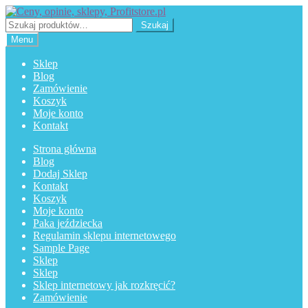
Przejdź
Przejdź
do
do
Szukaj:
Szukaj
nawigacji
treści
Menu
Sklep
Blog
Zamówienie
Koszyk
Moje konto
Kontakt
Strona główna
Blog
Dodaj Sklep
Kontakt
Koszyk
Moje konto
Paka jeździecka
Regulamin sklepu internetowego
Sample Page
Sklep
Sklep
Sklep internetowy jak rozkręcić?
Zamówienie