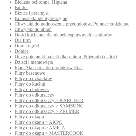
Bielizna ochronna, Higiena
Biurka
Biznes i przemysł
Bransoletki identyfikacyjne
Chwytaki do podnoszenia przedmiotów, Pomoce codzienne
Chwytaki do ubrań
Deski kuchenne dla niepełnosprawnych i seniorów
Dla firm
Dom i ogród
Donice
Duże pojemniki na leki dla seniora, Pojemniki na leki
Dzieci i niemowlęta
Etac, Akcesoria do produktów Etac
Filtry basenowe
Filtry do dzbanków
Filtry do kuchni
Filtry do lodówek
Filtry do odkurzaczy
Filtry do odkurzaczy > KARCHER
Filtry do odkurzaczy > SAMSUNG
Filtry do odkurzaczy > ZELMER
Filtry do okapu
Filtry do okapu > AKPO
Filtry do okapu > AMICA
Filtry do okapu > MASTERCOOK