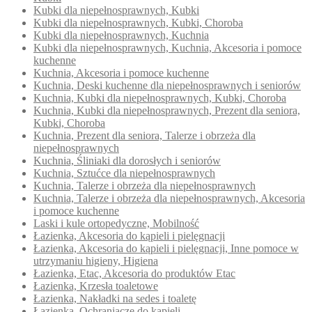
Kubki dla niepełnosprawnych, Kubki
Kubki dla niepełnosprawnych, Kubki, Choroba
Kubki dla niepełnosprawnych, Kuchnia
Kubki dla niepełnosprawnych, Kuchnia, Akcesoria i pomoce
kuchenne
Kuchnia, Akcesoria i pomoce kuchenne
Kuchnia, Deski kuchenne dla niepełnosprawnych i seniorów
Kuchnia, Kubki dla niepełnosprawnych, Kubki, Choroba
Kuchnia, Kubki dla niepełnosprawnych, Prezent dla seniora,
Kubki, Choroba
Kuchnia, Prezent dla seniora, Talerze i obrzeża dla
niepełnosprawnych
Kuchnia, Śliniaki dla dorosłych i seniorów
Kuchnia, Sztućce dla niepełnosprawnych
Kuchnia, Talerze i obrzeża dla niepełnosprawnych
Kuchnia, Talerze i obrzeża dla niepełnosprawnych, Akcesoria
i pomoce kuchenne
Laski i kule ortopedyczne, Mobilność
Łazienka, Akcesoria do kąpieli i pielęgnacji
Łazienka, Akcesoria do kąpieli i pielęgnacji, Inne pomoce w
utrzymaniu higieny, Higiena
Łazienka, Etac, Akcesoria do produktów Etac
Łazienka, Krzesła toaletowe
Łazienka, Nakładki na sedes i toaletę
Łazienka, Ochraniacze do kąpieli