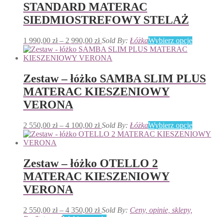
STANDARD MATERAC
SIEDMIOSTREFOWY STELAŻ
Zakres
Ten
1 990,00
zł
–
2 990,00
zł
Sold By:
Łóżka
Wybierz opcje
cen:
produkt
od
ma
1
wiele
990,00 zł
wariant
Zestaw – łóżko SAMBA SLIM PLUS
do
Opcje
MATERAC KIESZENIOWY
2
można
990,00 zł
wybrać
VERONA
na
stronie
Zakres
Ten
2 550,00
zł
–
4 100,00
zł
Sold By:
Łóżka
Wybierz opcje
produkt
cen:
produkt
od
ma
2
wiele
550,00 zł
wariant
Zestaw – łóżko OTELLO 2
do
Opcje
MATERAC KIESZENIOWY
4
można
100,00 zł
wybrać
VERONA
na
stronie
Zakres
2 550,00
zł
–
4 350,00
zł
Sold By:
Ceny, opinie, sklepy,
produkt