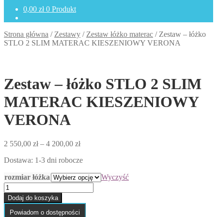
0,00
zł
0 Produkt
Strona główna
/
Zestawy
/
Zestaw łóżko materac
/
Zestaw – łóżko
STLO 2 SLIM MATERAC KIESZENIOWY VERONA
Zestaw – łóżko STLO 2 SLIM
MATERAC KIESZENIOWY
VERONA
Zakres
2 550,00
zł
–
4 200,00
zł
cen:
Dostawa: 1-3 dni robocze
od
2
rozmiar łóżka
Wyczyść
550,00 zł
ilość
do
Zestaw
4
Dodaj do koszyka
-
200,00 zł
łóżko
Powiadom o dostępności