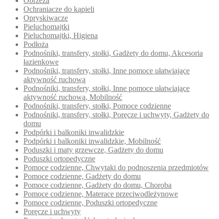
Obrzeża
Ochraniacze do kąpieli
Opryskiwacze
Pieluchomajtki
Pieluchomajtki, Higiena
Podłoża
Podnośniki, transfery, stołki, Gadżety do domu, Akcesoria
łazienkowe
Podnośniki, transfery, stołki, Inne pomoce ułatwiające
aktywność ruchową
Podnośniki, transfery, stołki, Inne pomoce ułatwiające
aktywność ruchową, Mobilność
Podnośniki, transfery, stołki, Pomoce codzienne
Podnośniki, transfery, stołki, Poręcze i uchwyty, Gadżety do
domu
Podpórki i balkoniki inwalidzkie
Podpórki i balkoniki inwalidzkie, Mobilność
Poduszki i maty grzewcze, Gadżety do domu
Poduszki ortopedyczne
Pomoce codzienne, Chwytaki do podnoszenia przedmiotów
Pomoce codzienne, Gadżety do domu
Pomoce codzienne, Gadżety do domu, Choroba
Pomoce codzienne, Materace przeciwodleżynowe
Pomoce codzienne, Poduszki ortopedyczne
Poręcze i uchwyty