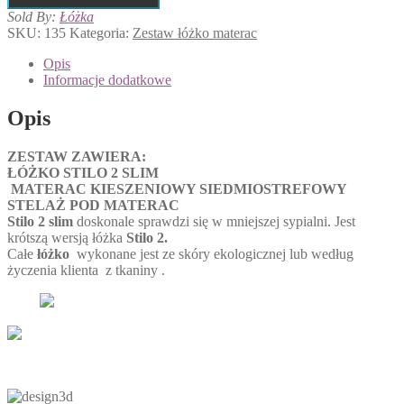
STLO
Sold By:
Łóżka
2
SKU:
135
Kategoria:
Zestaw łóżko materac
SLIM
MATERAC
Opis
KIESZENIOWY
Informacje dodatkowe
VERONA
Opis
ZESTAW ZAWIERA:
ŁÓŻKO STILO 2 SLIM
MATERAC KIESZENIOWY SIEDMIOSTREFOWY
STELAŻ POD MATERAC
Stilo 2 slim
doskonale sprawdzi się w mniejszej sypialni. Jest
krótszą wersją łóżka
Stilo 2.
Całe
łóżko
wykonane jest ze skóry ekologicznej lub według
życzenia klienta z tkaniny .