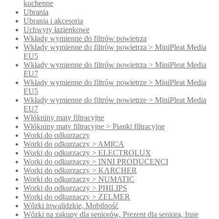
kuchenne
Ubrania
Ubrania i akcesoria
Uchwyty łazienkowe
Wkłady wymienne do filtrów powietrza
Wkłady wymienne do filtrów powietrza > MiniPleat Media
EU5
Wkłady wymienne do filtrów powietrza > MiniPleat Media
EU7
Wkłady wymienne do filtrów powietrze > MiniPleat Media
EU5
Wkłady wymienne do filtrów powietrze > MiniPleat Media
EU7
Włókniny maty filtracyjne
Włókniny maty filtracyjne > Pianki filtracyjne
Worki do odkurzaczy
Worki do odkurzaczy > AMICA
Worki do odkurzaczy > ELECTROLUX
Worki do odkurzaczy > INNI PRODUCENCI
Worki do odkurzaczy > KARCHER
Worki do odkurzaczy > NUMATIC
Worki do odkurzaczy > PHILIPS
Worki do odkurzaczy > ZELMER
Wózki inwalidzkie, Mobilność
Wózki na zakupy dla seniorów, Prezent dla seniora, Inne