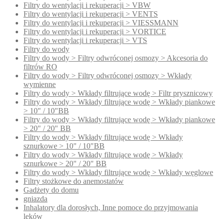
Filtry do wentylacji i rekuperacji > VBW
Filtry do wentylacji i rekuperacji > VENTS
Filtry do wentylacji i rekuperacji > VIESSMANN
Filtry do wentylacji i rekuperacji > VORTICE
Filtry do wentylacji i rekuperacji > VTS
Filtry do wody
Filtry do wody > Filtry odwróconej osmozy > Akcesoria do
filtrów RO
Filtry do wody > Filtry odwróconej osmozy > Wkłady
wymienne
Filtry do wody > Wkłady filtrujące wodę > Filtr prysznicowy
Filtry do wody > Wkłady filtrujące wodę > Wkłady piankowe
> 10" / 10"BB
Filtry do wody > Wkłady filtrujące wodę > Wkłady piankowe
> 20" / 20" BB
Filtry do wody > Wkłady filtrujące wodę > Wkłady
sznurkowe > 10" / 10"BB
Filtry do wody > Wkłady filtrujące wodę > Wkłady
sznurkowe > 20" / 20" BB
Filtry do wody > Wkłady filtrujące wodę > Wkłady węglowe
Filtry stożkowe do anemostatów
Gadżety do domu
gniazda
Inhalatory dla dorosłych, Inne pomoce do przyjmowania
leków