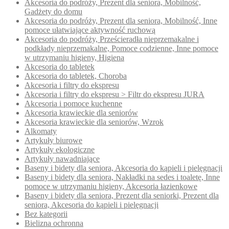
Akcesoria do podróży, Prezent dla seniora, Mobilność,
Gadżety do domu
Akcesoria do podróży, Prezent dla seniora, Mobilność, Inne
pomoce ułatwiające aktywność ruchową
Akcesoria do podróży, Prześcieradła nieprzemakalne i
podkłady nieprzemakalne, Pomoce codzienne, Inne pomoce
w utrzymaniu higieny, Higiena
Akcesoria do tabletek
Akcesoria do tabletek, Choroba
Akcesoria i filtry do ekspresu
Akcesoria i filtry do ekspresu > Filtr do ekspresu JURA
Akcesoria i pomoce kuchenne
Akcesoria krawieckie dla seniorów
Akcesoria krawieckie dla seniorów, Wzrok
Alkomaty
Artykuły biurowe
Artykuły ekologiczne
Artykuły nawadniające
Baseny i bidety dla seniora, Akcesoria do kąpieli i pielęgnacji
Baseny i bidety dla seniora, Nakładki na sedes i toaletę, Inne
pomoce w utrzymaniu higieny, Akcesoria łazienkowe
Baseny i bidety dla seniora, Prezent dla seniorki, Prezent dla
seniora, Akcesoria do kąpieli i pielęgnacji
Bez kategorii
Bielizna ochronna