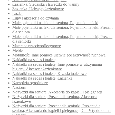
Łazienka, Siedziska i ławeczki do wanny
Łazienka, Uchwyty łazienkowe
Łóżka
Lupy i akcesoria do czytania
Małe pojemniki na leki dla seniora, Pojemniki na leki
Małe pojemniki na leki dla seniora, Pojemniki na leki, Prezent
dla seniora
Małe pojemniki na leki dla seniora, Pojemniki na leki, Prezent
dla seniorki
Materace przeciwodleżynowe
Meble
Mobilność, Inne pomoce ułatwiające aktywność ruchową
Nakładki na sedes i toaletę
Nakładki na sedes i toaletę, Inne pomoce w utrzymaniu
higieny, Akcesoria łazienkowe
Nakładki na sedes i toaletę, Krzesła toaletowe
Nakładki na sedes i toaletę, Łazienka
Narzędzia ogrodnicze
Nasiona
Nożyczki dla seniora, Akcesoria do kąpieli i pielęgnacji
Nożyczki dla seniora, Prezent dla seniora, Akcesoria
łazienkowe
Nożyczki dla seniora, Prezent dla seniorki, Prezent dla
seniora, Akcesoria do kąpieli i pielęgnacji, Gadżety do domu