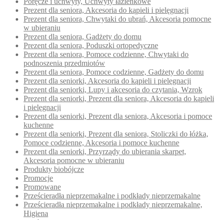
Poręcze i uchwyty, Uchwyty łazienkowe
Prezent dla seniora, Akcesoria do kąpieli i pielęgnacji
Prezent dla seniora, Chwytaki do ubrań, Akcesoria pomocne
w ubieraniu
Prezent dla seniora, Gadżety do domu
Prezent dla seniora, Poduszki ortopedyczne
Prezent dla seniora, Pomoce codzienne, Chwytaki do
podnoszenia przedmiotów
Prezent dla seniora, Pomoce codzienne, Gadżety do domu
Prezent dla seniorki, Akcesoria do kąpieli i pielęgnacji
Prezent dla seniorki, Lupy i akcesoria do czytania, Wzrok
Prezent dla seniorki, Prezent dla seniora, Akcesoria do kąpieli
i pielęgnacji
Prezent dla seniorki, Prezent dla seniora, Akcesoria i pomoce
kuchenne
Prezent dla seniorki, Prezent dla seniora, Stoliczki do łóżka,
Pomoce codzienne, Akcesoria i pomoce kuchenne
Prezent dla seniorki, Przyrządy do ubierania skarpet,
Akcesoria pomocne w ubieraniu
Produkty biobójcze
Promocje
Promowane
Prześcieradła nieprzemakalne i podkłady nieprzemakalne
Prześcieradła nieprzemakalne i podkłady nieprzemakalne,
Higiena