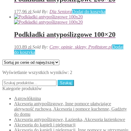
niskiej
177,96
zł
Sold By:
Dla Seniora
Dodaj do koszyka
Podkładki antypoślizgowe 100×20
103,89
zł
Sold By:
Ceny, opinie, sklepy, Profitstore.pl
Dodaj
do koszyka
Posortowane
Wyświetlanie wszystkich wyników: 2
według
Szukaj:
ceny:
Szukaj
od
Kategorie produktów
wysokiej
Agrowłóknina
do
Akcesoria antypoślizgowe, Inne pomoce ułatwiające
niskiej
aktywność ruchową, Akcesoria i pomoce kuchenne, Gadżety
do domu
Akcesoria antypoślizgowe, Łazienka, Akcesoria łazienkowe
Akcesoria do kąpieli i pielęgnacji
Akcesoria do kąpieli i pielęgnacji, Inne pomoce w utrzymaniu