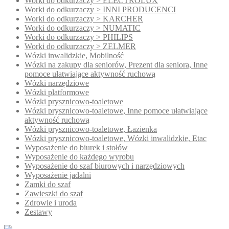
Worki do odkurzaczy > ELECTROLUX
Worki do odkurzaczy > INNI PRODUCENCI
Worki do odkurzaczy > KARCHER
Worki do odkurzaczy > NUMATIC
Worki do odkurzaczy > PHILIPS
Worki do odkurzaczy > ZELMER
Wózki inwalidzkie, Mobilność
Wózki na zakupy dla seniorów, Prezent dla seniora, Inne
pomoce ułatwiające aktywność ruchową
Wózki narzędziowe
Wózki platformowe
Wózki prysznicowo-toaletowe
Wózki prysznicowo-toaletowe, Inne pomoce ułatwiające
aktywność ruchową
Wózki prysznicowo-toaletowe, Łazienka
Wózki prysznicowo-toaletowe, Wózki inwalidzkie, Etac
Wyposażenie do biurek i stołów
Wyposażenie do każdego wyrobu
Wyposażenie do szaf biurowych i narzędziowych
Wyposażenie jadalni
Zamki do szaf
Zawieszki do szaf
Zdrowie i uroda
Zestawy