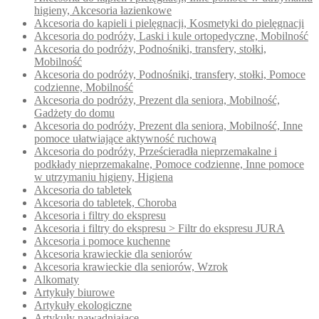
higieny, Akcesoria łazienkowe
Akcesoria do kąpieli i pielęgnacji, Kosmetyki do pielęgnacji
Akcesoria do podróży, Laski i kule ortopedyczne, Mobilność
Akcesoria do podróży, Podnośniki, transfery, stołki,
Mobilność
Akcesoria do podróży, Podnośniki, transfery, stołki, Pomoce
codzienne, Mobilność
Akcesoria do podróży, Prezent dla seniora, Mobilność,
Gadżety do domu
Akcesoria do podróży, Prezent dla seniora, Mobilność, Inne
pomoce ułatwiające aktywność ruchową
Akcesoria do podróży, Prześcieradła nieprzemakalne i
podkłady nieprzemakalne, Pomoce codzienne, Inne pomoce
w utrzymaniu higieny, Higiena
Akcesoria do tabletek
Akcesoria do tabletek, Choroba
Akcesoria i filtry do ekspresu
Akcesoria i filtry do ekspresu > Filtr do ekspresu JURA
Akcesoria i pomoce kuchenne
Akcesoria krawieckie dla seniorów
Akcesoria krawieckie dla seniorów, Wzrok
Alkomaty
Artykuły biurowe
Artykuły ekologiczne
Artykuły nawadniające