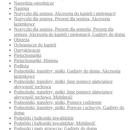
Narzędzia ogrodnicze
Nasiona
Nożyczki dla seniora, Akcesoria do kąpieli i pielęgnacji
Nożyczki dla seniora, Prezent dla seniora, Akcesoria
łazienkowe
Nożyczki dla seniora, Prezent dla seniorki, Prezent dla
seniora, Akcesoria do kąpieli i pielęgnacji, Gadżety do domu
Obrzeża
Ochraniacze do kąpieli
Opryskiwacze
Pieluchomajtki
Pieluchomajtki, Higiena
Podłoża
Podnośniki, transfery, stołki, Gadżety do domu, Akcesoria
łazienkowe
Podnośniki, transfery, stołki, Inne pomoce ułatwiające
aktywność ruchową
Podnośniki, transfery, stołki, Inne pomoce ułatwiające
aktywność ruchową, Mobilność
Podnośniki, transfery, stołki, Pomoce codzienne
Podnośniki, transfery, stołki, Poręcze i uchwyty, Gadżety do
domu
Podpórki i balkoniki inwalidzkie
Podpórki i balkoniki inwalidzkie, Mobilność
Poduszki i maty grzewcze, Gadżety do domu