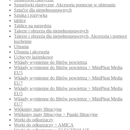
Sznurówki elastyczne, Akcesoria pomocne w ubieraniu
Sztućce dla niepełnosprawnych
Sztuka i rozrywka
tablice
Tablice na narzędzia
Talerze i obrzeża dla niepełnosprawnych
Talerze i obrzeża dla niepełnosprawnych, Akcesoria i pomoce
kuchenne
Ubrania
Ubrania i akcesoria
Uchwyty łazienkowe
Wkłady wymienne do filtrów powietrza
Wkłady wymienne do filtrów powietrza > MiniPleat Media
EU5
Wkłady wymienne do filtrów powietrza > MiniPleat Media
EU7
Wkłady wymienne do filtrów powietrze > MiniPleat Media
EU5
Wkłady wymienne do filtrów powietrze > MiniPleat Media
EU7
Włókniny maty filtracyjne
Włókniny maty filtracyjne > Pianki filtracyjne
Worki do odkurzaczy
Worki do odkurzaczy > AMICA