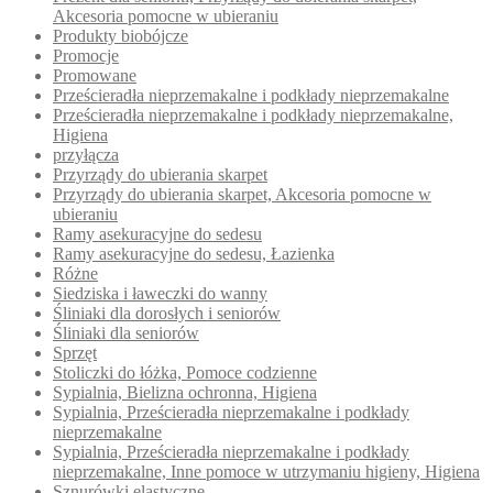
Akcesoria pomocne w ubieraniu
Produkty biobójcze
Promocje
Promowane
Prześcieradła nieprzemakalne i podkłady nieprzemakalne
Prześcieradła nieprzemakalne i podkłady nieprzemakalne,
Higiena
przyłącza
Przyrządy do ubierania skarpet
Przyrządy do ubierania skarpet, Akcesoria pomocne w
ubieraniu
Ramy asekuracyjne do sedesu
Ramy asekuracyjne do sedesu, Łazienka
Różne
Siedziska i ławeczki do wanny
Śliniaki dla dorosłych i seniorów
Śliniaki dla seniorów
Sprzęt
Stoliczki do łóżka, Pomoce codzienne
Sypialnia, Bielizna ochronna, Higiena
Sypialnia, Prześcieradła nieprzemakalne i podkłady
nieprzemakalne
Sypialnia, Prześcieradła nieprzemakalne i podkłady
nieprzemakalne, Inne pomoce w utrzymaniu higieny, Higiena
Sznurówki elastyczne