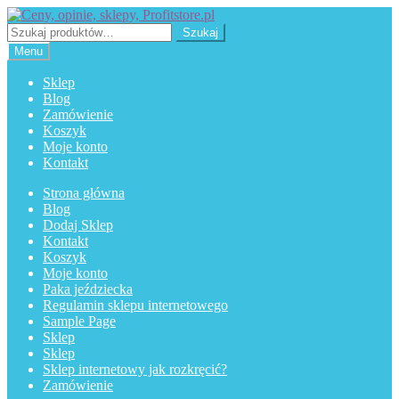
Przejdź
Przejdź
do
do
Szukaj:
Szukaj
nawigacji
treści
Menu
Sklep
Blog
Zamówienie
Koszyk
Moje konto
Kontakt
Strona główna
Blog
Dodaj Sklep
Kontakt
Koszyk
Moje konto
Paka jeździecka
Regulamin sklepu internetowego
Sample Page
Sklep
Sklep
Sklep internetowy jak rozkręcić?
Zamówienie