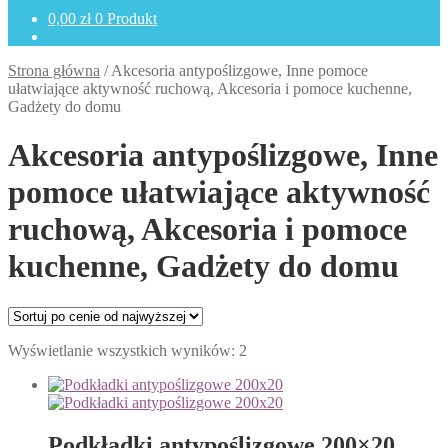
0,00
zł
0 Produkt
Strona główna
/
Akcesoria antypoślizgowe, Inne pomoce
ułatwiające aktywność ruchową, Akcesoria i pomoce kuchenne,
Gadżety do domu
Akcesoria antypoślizgowe, Inne
pomoce ułatwiające aktywność
ruchową, Akcesoria i pomoce
kuchenne, Gadżety do domu
Posortowane
Wyświetlanie wszystkich wyników: 2
według
ceny:
od
wysokiej
do
Podkładki antypoślizgowe 200×20