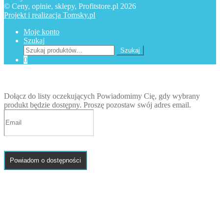
© Ceny, opinie, sklepy, Profitstore.pl 2026
Projekt i realizacja Tomsky.pl
Moje konto
Szukaj
Szukaj:
Szukaj
0
Dołącz do listy oczekujących
Powiadomimy Cię, gdy wybrany
produkt będzie dostępny. Proszę pozostaw swój adres email.
Powiadom o dostępności