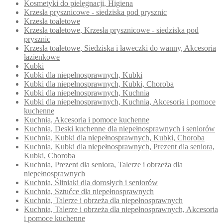
Kosmetyki do pielęgnacji, Higiena
Krzesła prysznicowe - siedziska pod prysznic
Krzesła toaletowe
Krzesła toaletowe, Krzesła prysznicowe - siedziska pod
prysznic
Krzesła toaletowe, Siedziska i ławeczki do wanny, Akcesoria
łazienkowe
Kubki
Kubki dla niepełnosprawnych, Kubki
Kubki dla niepełnosprawnych, Kubki, Choroba
Kubki dla niepełnosprawnych, Kuchnia
Kubki dla niepełnosprawnych, Kuchnia, Akcesoria i pomoce
kuchenne
Kuchnia, Akcesoria i pomoce kuchenne
Kuchnia, Deski kuchenne dla niepełnosprawnych i seniorów
Kuchnia, Kubki dla niepełnosprawnych, Kubki, Choroba
Kuchnia, Kubki dla niepełnosprawnych, Prezent dla seniora,
Kubki, Choroba
Kuchnia, Prezent dla seniora, Talerze i obrzeża dla
niepełnosprawnych
Kuchnia, Śliniaki dla dorosłych i seniorów
Kuchnia, Sztućce dla niepełnosprawnych
Kuchnia, Talerze i obrzeża dla niepełnosprawnych
Kuchnia, Talerze i obrzeża dla niepełnosprawnych, Akcesoria
i pomoce kuchenne