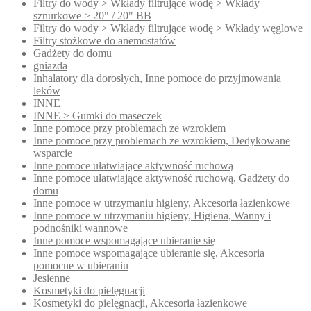
Filtry do wody > Wkłady filtrujące wodę > Wkłady
sznurkowe > 20" / 20" BB
Filtry do wody > Wkłady filtrujące wodę > Wkłady węglowe
Filtry stożkowe do anemostatów
Gadżety do domu
gniazda
Inhalatory dla dorosłych, Inne pomoce do przyjmowania
leków
INNE
INNE > Gumki do maseczek
Inne pomoce przy problemach ze wzrokiem
Inne pomoce przy problemach ze wzrokiem, Dedykowane
wsparcie
Inne pomoce ułatwiające aktywność ruchową
Inne pomoce ułatwiające aktywność ruchową, Gadżety do
domu
Inne pomoce w utrzymaniu higieny, Akcesoria łazienkowe
Inne pomoce w utrzymaniu higieny, Higiena, Wanny i
podnośniki wannowe
Inne pomoce wspomagające ubieranie się
Inne pomoce wspomagające ubieranie się, Akcesoria
pomocne w ubieraniu
Jesienne
Kosmetyki do pielęgnacji
Kosmetyki do pielęgnacji, Akcesoria łazienkowe