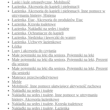
Laski i kule ortopedyczne, Mobilność
Łazienka, Akcesoria do kąpieli i pielęgnacji
Łazienka, Akcesoria do kąpieli i pielęgnacji, Inne pomoce w
utrzymaniu higieny, Higiena
Łazienka, Etac, Akcesoria do produktów Etac
Łazienka, Krzesła toaletowe
Łazienka, Nakładki na sedes i toaletę
Łazienka, Ochraniacze do kąpieli
Łazienka, Siedziska i ławeczki do wanny
Łazienka, Uchwyty łazienkowe
Łóżka
Lupy i akcesoria do czytania
Małe pojemniki na leki dla seniora, Pojemniki na leki
Małe pojemniki na leki dla seniora, Pojemniki na leki, Prezent
dla seniora
Małe pojemniki na leki dla seniora, Pojemniki na leki, Prezent
dla seniorki
Materace przeciwodleżynowe
Meble
Mobilność, Inne pomoce ułatwiające aktywność ruchową
Nakładki na sedes i toaletę
Nakładki na sedes i toaletę, Inne pomoce w utrzymaniu
higieny, Akcesoria łazienkowe
Nakładki na sedes i toaletę, Krzesła toaletowe
Nakładki na sedes i toaletę, Łazienka