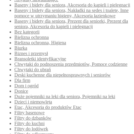
Baseny i bidety dla seniora, Akcesoria do kąpieli i pielęgnacji
Baseny i bidety dla seniora, Nakładki na sedes i toaletę, Inne
pomoce w utrzymaniu higieny, Akcesoria łazienkowe
Baseny i bidety dla seniora, Prezent dla seniorki, Prezent dla
seniora, Akcesoria do kąpieli i pielęgnacji
Bez kategorii
Bielizna ochronna
Bielizna ochronna, Higiena
Biurka
Biznes i przemysł
Bransoletki identyfikacyjne
Chwytaki do podnoszenia przedmiotów, Pomoce codzienne
Chwytaki do ubrań
Deski kuchenne dla niepełnosprawnych i seniorów
Dla firm
Dom i ogród
Donice
Duże pojemniki na leki dla seniora, Pojemniki na leki
Dzieci i niemowlęta
Etac, Akcesoria do produktów Etac
Filtry basenowe
Filtry do dzbanków
Filtry do kuchni
Filtry do lodówek