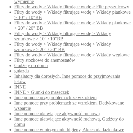
wymienne
Filtry do wody > Wkłady filtrujące wodę > Filtr prysznicowy
Filtry do wody > Wkłady filtrujące wodę > Wkłady piankowe
> 10" / 10"BB
Filtry do wody > Wkłady filtrujące wodę > Wkłady piankowe
> 20" / 20" BB
Filtry do wody > Wkłady filtrujące wodę > Wkłady
sznurkowe > 10" / 10"BB
Filtry do wody > Wkłady filtrujące wodę > Wkłady
sznurkowe > 20" / 20" BB
Filtry do wody > Wkłady filtrujące wodę > Wkłady węglowe
Filtry stożkowe do anemostatów
Gadżety do domu
gniazda
Inhalatory dla dorosłych, Inne pomoce do przyjmowania
leków
INNE
INNE > Gumki do maseczek
Inne pomoce przy problemach ze wzrokiem
Inne pomoce przy problemach ze wzrokiem, Dedykowane
wsparcie
Inne pomoce ułatwiające aktywność ruchową
Inne pomoce ułatwiające aktywność ruchową, Gadżety do
domu
Inne pomoce w utrzymaniu higieny, Akcesoria łazienkowe