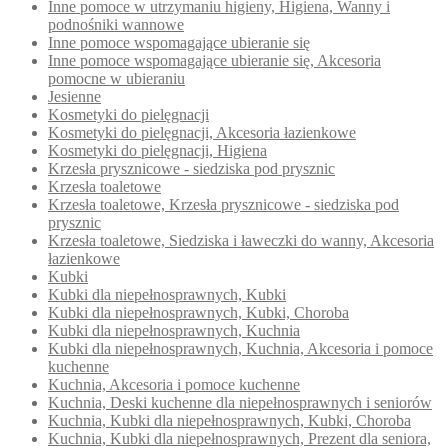
Inne pomoce w utrzymaniu higieny, Higiena, Wanny i
podnośniki wannowe
Inne pomoce wspomagające ubieranie się
Inne pomoce wspomagające ubieranie się, Akcesoria
pomocne w ubieraniu
Jesienne
Kosmetyki do pielęgnacji
Kosmetyki do pielęgnacji, Akcesoria łazienkowe
Kosmetyki do pielęgnacji, Higiena
Krzesła prysznicowe - siedziska pod prysznic
Krzesła toaletowe
Krzesła toaletowe, Krzesła prysznicowe - siedziska pod
prysznic
Krzesła toaletowe, Siedziska i ławeczki do wanny, Akcesoria
łazienkowe
Kubki
Kubki dla niepełnosprawnych, Kubki
Kubki dla niepełnosprawnych, Kubki, Choroba
Kubki dla niepełnosprawnych, Kuchnia
Kubki dla niepełnosprawnych, Kuchnia, Akcesoria i pomoce
kuchenne
Kuchnia, Akcesoria i pomoce kuchenne
Kuchnia, Deski kuchenne dla niepełnosprawnych i seniorów
Kuchnia, Kubki dla niepełnosprawnych, Kubki, Choroba
Kuchnia, Kubki dla niepełnosprawnych, Prezent dla seniora,