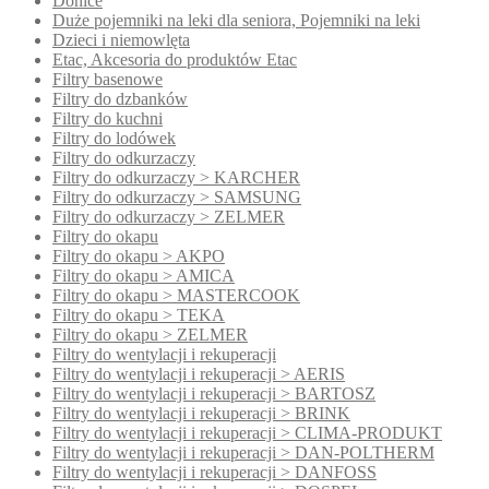
Donice
Duże pojemniki na leki dla seniora, Pojemniki na leki
Dzieci i niemowlęta
Etac, Akcesoria do produktów Etac
Filtry basenowe
Filtry do dzbanków
Filtry do kuchni
Filtry do lodówek
Filtry do odkurzaczy
Filtry do odkurzaczy > KARCHER
Filtry do odkurzaczy > SAMSUNG
Filtry do odkurzaczy > ZELMER
Filtry do okapu
Filtry do okapu > AKPO
Filtry do okapu > AMICA
Filtry do okapu > MASTERCOOK
Filtry do okapu > TEKA
Filtry do okapu > ZELMER
Filtry do wentylacji i rekuperacji
Filtry do wentylacji i rekuperacji > AERIS
Filtry do wentylacji i rekuperacji > BARTOSZ
Filtry do wentylacji i rekuperacji > BRINK
Filtry do wentylacji i rekuperacji > CLIMA-PRODUKT
Filtry do wentylacji i rekuperacji > DAN-POLTHERM
Filtry do wentylacji i rekuperacji > DANFOSS