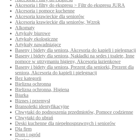
Akcesoria i filtry do ekspresu > Filtr do ekspresu JURA
Akcesoria i pomoce kuchenne
Akcesoria krawieckie dla seniorów
Akcesoria krawieckie dla seniorów, Wzrok
Alkomaty
Artykuły biurowe
Artykuły ekologiczne
Artykuły nawadniające
Baseny i bidety dla seniora, Akcesoria do kąpieli i pielęgnacji
Baseny i bidety dla seniora, Nakładki na sedes i toaletę, Inne
pomoce w utrzymaniu higieny, Akcesoria łazienkowe
Baseny i bidety dla seniora, Prezent dla seniorki, Prezent dla
seniora, Akcesoria do kąpieli i pielęgnacji
Bez kategorii
Bielizna ochronna
Bielizna ochronna, Higiena
Biurka
Biznes i przemysł
Bransoletki identyfikacyjne
Chwytaki do podnoszenia przedmiotów, Pomoce codzienne
Chwytaki do ubrań
Deski kuchenne dla niepełnosprawnych i seniorów
Dla firm
Dom i ogród