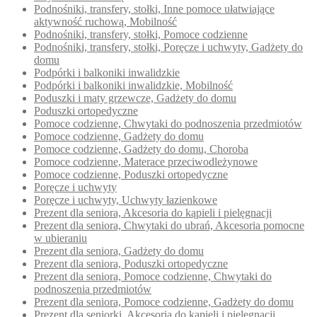
Podnośniki, transfery, stołki, Inne pomoce ułatwiające
aktywność ruchową, Mobilność
Podnośniki, transfery, stołki, Pomoce codzienne
Podnośniki, transfery, stołki, Poręcze i uchwyty, Gadżety do
domu
Podpórki i balkoniki inwalidzkie
Podpórki i balkoniki inwalidzkie, Mobilność
Poduszki i maty grzewcze, Gadżety do domu
Poduszki ortopedyczne
Pomoce codzienne, Chwytaki do podnoszenia przedmiotów
Pomoce codzienne, Gadżety do domu
Pomoce codzienne, Gadżety do domu, Choroba
Pomoce codzienne, Materace przeciwodleżynowe
Pomoce codzienne, Poduszki ortopedyczne
Poręcze i uchwyty
Poręcze i uchwyty, Uchwyty łazienkowe
Prezent dla seniora, Akcesoria do kąpieli i pielęgnacji
Prezent dla seniora, Chwytaki do ubrań, Akcesoria pomocne
w ubieraniu
Prezent dla seniora, Gadżety do domu
Prezent dla seniora, Poduszki ortopedyczne
Prezent dla seniora, Pomoce codzienne, Chwytaki do
podnoszenia przedmiotów
Prezent dla seniora, Pomoce codzienne, Gadżety do domu
Prezent dla seniorki, Akcesoria do kąpieli i pielęgnacji