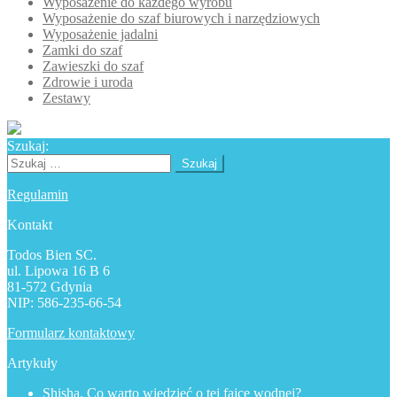
Wyposażenie do każdego wyrobu
Wyposażenie do szaf biurowych i narzędziowych
Wyposażenie jadalni
Zamki do szaf
Zawieszki do szaf
Zdrowie i uroda
Zestawy
Szukaj:
Szukaj:
Regulamin
Kontakt
Todos Bien SC.
ul. Lipowa 16 B 6
81-572 Gdynia
NIP: 586-235-66-54
Formularz kontaktowy
Artykuły
Shisha. Co warto wiedzieć o tej fajce wodnej?