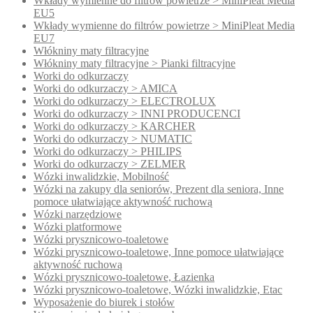
Wkłady wymienne do filtrów powietrze > MiniPleat Media
EU5
Wkłady wymienne do filtrów powietrze > MiniPleat Media
EU7
Włókniny maty filtracyjne
Włókniny maty filtracyjne > Pianki filtracyjne
Worki do odkurzaczy
Worki do odkurzaczy > AMICA
Worki do odkurzaczy > ELECTROLUX
Worki do odkurzaczy > INNI PRODUCENCI
Worki do odkurzaczy > KARCHER
Worki do odkurzaczy > NUMATIC
Worki do odkurzaczy > PHILIPS
Worki do odkurzaczy > ZELMER
Wózki inwalidzkie, Mobilność
Wózki na zakupy dla seniorów, Prezent dla seniora, Inne
pomoce ułatwiające aktywność ruchową
Wózki narzędziowe
Wózki platformowe
Wózki prysznicowo-toaletowe
Wózki prysznicowo-toaletowe, Inne pomoce ułatwiające
aktywność ruchową
Wózki prysznicowo-toaletowe, Łazienka
Wózki prysznicowo-toaletowe, Wózki inwalidzkie, Etac
Wyposażenie do biurek i stołów