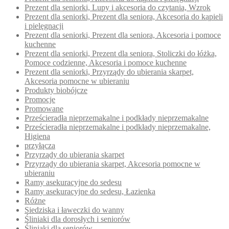
Prezent dla seniorki, Lupy i akcesoria do czytania, Wzrok
Prezent dla seniorki, Prezent dla seniora, Akcesoria do kąpieli
i pielęgnacji
Prezent dla seniorki, Prezent dla seniora, Akcesoria i pomoce
kuchenne
Prezent dla seniorki, Prezent dla seniora, Stoliczki do łóżka,
Pomoce codzienne, Akcesoria i pomoce kuchenne
Prezent dla seniorki, Przyrządy do ubierania skarpet,
Akcesoria pomocne w ubieraniu
Produkty biobójcze
Promocje
Promowane
Prześcieradła nieprzemakalne i podkłady nieprzemakalne
Prześcieradła nieprzemakalne i podkłady nieprzemakalne,
Higiena
przyłącza
Przyrządy do ubierania skarpet
Przyrządy do ubierania skarpet, Akcesoria pomocne w
ubieraniu
Ramy asekuracyjne do sedesu
Ramy asekuracyjne do sedesu, Łazienka
Różne
Siedziska i ławeczki do wanny
Śliniaki dla dorosłych i seniorów
Śliniaki dla seniorów