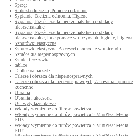
Sprzęt
Stoliczki do łóżka, Pomoce codzienne
Sypialnia, Bielizna ochronna, Higiena
Sypialnia, Prześcieradła nieprzemakalne i podkłady
nieprzemakalne
Sypialnia, Prześcieradła nieprzemakalne i podkłady
nieprzemakalne, Inne pomoce w utrzymaniu higieny, Higiena
Sznurówki elastyczne
Sznurówki elastyczne, Akcesoria pomocne w ubieraniu
Sztućce dla niepełnosprawnych
Sztuka i rozrywka
tablice
Tablice na narzędzia
Talerze i obrzeża dla niepełnosprawnych
Talerze i obrzeża dla niepełnosprawnych, Akcesoria i pomoce
kuchenne
Ubrania
Ubrania i akcesoria
Uchwyty łazienkowe
Wkłady wymienne do filtrów powietrza
Wkłady wymienne do filtrów powietrza > MiniPleat Media
EU5
Wkłady wymienne do filtrów powietrza > MiniPleat Media
EU7