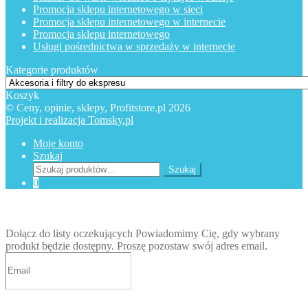
Promocja sklepu internetowego w sieci
Promocja sklepu internetowego w internecie
Promocja sklepu internetowego
Usługi pośrednictwa w sprzedaży w internecie
Kategorie produktów
Koszyk
© Ceny, opinie, sklepy, Profitstore.pl 2026
Projekt i realizacja Tomsky.pl
Moje konto
Szukaj
Szukaj:
Szukaj
0
Dołącz do listy oczekujących
Powiadomimy Cię, gdy wybrany
produkt będzie dostępny. Proszę pozostaw swój adres email.