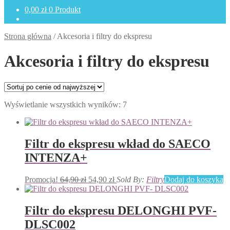
0,00
zł
0 Produkt
Strona główna
/
Akcesoria i filtry do ekspresu
Akcesoria i filtry do ekspresu
Posortowane
Wyświetlanie wszystkich wyników: 7
według
ceny:
od
wysokiej
Filtr do ekspresu wkład do SAECO
do
INTENZA+
niskiej
Pierwotna
Aktualna
Promocja!
64,90
zł
54,90
zł
Sold By:
Filtry
Dodaj do koszyka
cena
cena
wynosiła:
wynosi:
64,90 zł.
54,90 zł.
Filtr do ekspresu DELONGHI PVF-
DLSC002