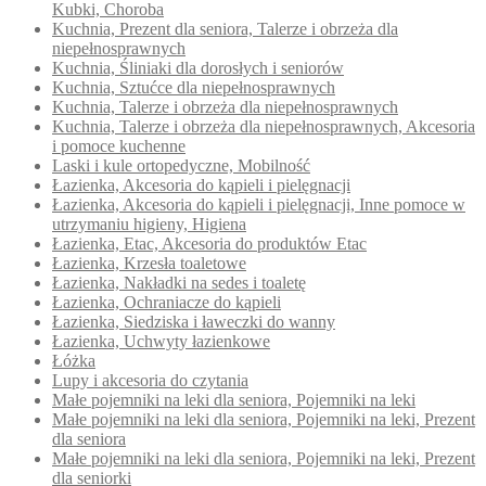
Kubki, Choroba
Kuchnia, Prezent dla seniora, Talerze i obrzeża dla
niepełnosprawnych
Kuchnia, Śliniaki dla dorosłych i seniorów
Kuchnia, Sztućce dla niepełnosprawnych
Kuchnia, Talerze i obrzeża dla niepełnosprawnych
Kuchnia, Talerze i obrzeża dla niepełnosprawnych, Akcesoria
i pomoce kuchenne
Laski i kule ortopedyczne, Mobilność
Łazienka, Akcesoria do kąpieli i pielęgnacji
Łazienka, Akcesoria do kąpieli i pielęgnacji, Inne pomoce w
utrzymaniu higieny, Higiena
Łazienka, Etac, Akcesoria do produktów Etac
Łazienka, Krzesła toaletowe
Łazienka, Nakładki na sedes i toaletę
Łazienka, Ochraniacze do kąpieli
Łazienka, Siedziska i ławeczki do wanny
Łazienka, Uchwyty łazienkowe
Łóżka
Lupy i akcesoria do czytania
Małe pojemniki na leki dla seniora, Pojemniki na leki
Małe pojemniki na leki dla seniora, Pojemniki na leki, Prezent
dla seniora
Małe pojemniki na leki dla seniora, Pojemniki na leki, Prezent
dla seniorki