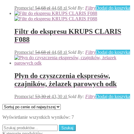
Pierwotna
Aktualna
Promocja!
54,68
zł
44,68
zł
Sold By:
Filtry
Dodaj do koszyka
cena
cena
wynosiła:
wynosi:
54,68 zł.
44,68 zł.
Filtr do ekspresu KRUPS CLARIS
F088
Pierwotna
Aktualna
Promocja!
54,68
zł
44,68
zł
Sold By:
Filtry
Dodaj do koszyka
cena
cena
wynosiła:
wynosi:
54,68 zł.
44,68 zł.
Płyn do czyszczenia ekspresów,
czajników, żelazek parowych odk
Pierwotna
Aktualna
Promocja!
53,30
zł
43,30
zł
Sold By:
Filtry
Dodaj do koszyka
cena
cena
wynosiła:
wynosi:
53,30 zł.
43,30 zł.
Posortowane
Wyświetlanie wszystkich wyników: 7
według
Szukaj:
ceny:
Szukaj
od
Kategorie produktów