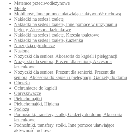
Materace przeciwodleżynowe
Meble
Mobilność, Inne pomoce ułatwiające aktywność ruchową
Nakładki na sedes i toaletę
Nakładki na sedes i toaletę, Inne pomoce w utrzymaniu
higieny, Akcesoria łazienkowe
Nakładki na sedes i toaletę, Krzesła toaletowe
Nakładki na sedes i toaletę, Łazienka
Narzędzia ogrodnicze
Nasiona
Nożyczki dla seniora, Akcesoria do kąpieli i pielęgnacji
Nożyczki dla seniora, Prezent dla seniora, Akcesoria
łazienkowe
Nożyczki dla seniora, Prezent dla seniorki, Prezent dla
seniora, Akcesoria do kąpieli i pielęgnacji, Gadżety do domu
Obrzeża
Ochraniacze do kąpieli
Opryskiwacze
Pieluchomajtki
Pieluchomajtki, Higiena
Podłoża
Podnośniki, transfery, stołki, Gadżety do domu, Akcesoria
łazienkowe
Podnośniki, transfery, stołki, Inne pomoce ułatwiające
aktywność ruchową