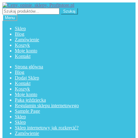
Przejdź
Przejdź
do
do
Szukaj:
Szukaj
nawigacji
treści
Menu
Sklep
Blog
Zamówienie
Koszyk
Moje konto
Kontakt
Strona główna
Blog
Dodaj Sklep
Kontakt
Koszyk
Moje konto
Paka jeździecka
Regulamin sklepu internetowego
Sample Page
Sklep
Sklep
Sklep internetowy jak rozkręcić?
Zamówienie