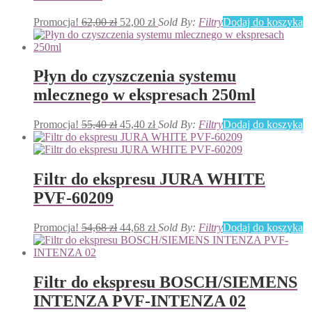
Pierwotna
Aktualna
Promocja!
62,00
zł
52,00
zł
Sold By:
Filtry
Dodaj do koszyka
cena
cena
wynosiła:
wynosi:
62,00 zł.
52,00 zł.
Płyn do czyszczenia systemu
mlecznego w ekspresach 250ml
Pierwotna
Aktualna
Promocja!
55,40
zł
45,40
zł
Sold By:
Filtry
Dodaj do koszyka
cena
cena
wynosiła:
wynosi:
55,40 zł.
45,40 zł.
Filtr do ekspresu JURA WHITE
PVF-60209
Pierwotna
Aktualna
Promocja!
54,68
zł
44,68
zł
Sold By:
Filtry
Dodaj do koszyka
cena
cena
wynosiła:
wynosi:
54,68 zł.
44,68 zł.
Filtr do ekspresu BOSCH/SIEMENS
INTENZA PVF-INTENZA 02