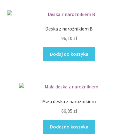
według
Regulamin sklepu internetowego
ceny:
od
wysokiej
Sample Page
Deska z narożnikiem B
do
niskiej
96,10
zł
Sklep
Dodaj do koszyka
Sklep
Sklep internetowy jak rozkręcić?
Zamówienie
Mała deska z narożnikiem
66,85
zł
Dodaj do koszyka