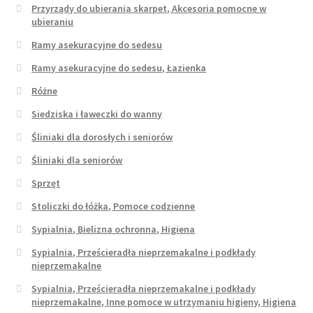
Przyrządy do ubierania skarpet, Akcesoria pomocne w
ubieraniu
Ramy asekuracyjne do sedesu
Ramy asekuracyjne do sedesu, Łazienka
Różne
Siedziska i ławeczki do wanny
Śliniaki dla dorosłych i seniorów
Śliniaki dla seniorów
Sprzęt
Stoliczki do łóżka, Pomoce codzienne
Sypialnia, Bielizna ochronna, Higiena
Sypialnia, Prześcieradła nieprzemakalne i podkłady
nieprzemakalne
Sypialnia, Prześcieradła nieprzemakalne i podkłady
nieprzemakalne, Inne pomoce w utrzymaniu higieny, Higiena