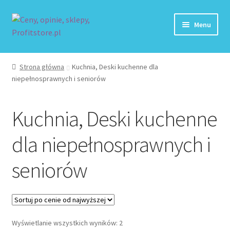
Przejdź
Przejdź
Menu
do
do
nawigacji
treści
Strona główna
Strona główna
Kuchnia, Deski kuchenne dla
niepełnosprawnych i seniorów
Blog
Dodaj Sklep
Kuchnia, Deski kuchenne
Kontakt
dla niepełnosprawnych i
Koszyk
seniorów
Moje konto
Paka jeździecka
Posortowane
Wyświetlanie wszystkich wyników: 2