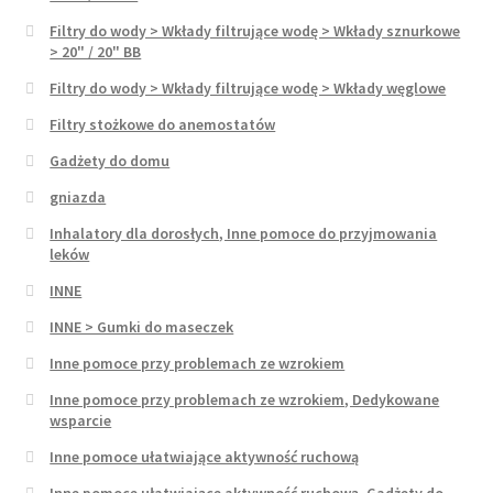
Filtry do wody > Wkłady filtrujące wodę > Wkłady sznurkowe
> 20" / 20" BB
Filtry do wody > Wkłady filtrujące wodę > Wkłady węglowe
Filtry stożkowe do anemostatów
Gadżety do domu
gniazda
Inhalatory dla dorosłych, Inne pomoce do przyjmowania
leków
INNE
INNE > Gumki do maseczek
Inne pomoce przy problemach ze wzrokiem
Inne pomoce przy problemach ze wzrokiem, Dedykowane
wsparcie
Inne pomoce ułatwiające aktywność ruchową