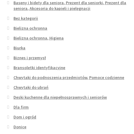
Baseny i bidety dla seniora, Prezent dla seniorki, Prezent dla
seniora, Akcesoria do kąpieli i pielęgnacji
Bez kategorii
Bielizna ochronna
Bielizna ochronna, Higiena
Biurka
Biznes i przemysł
Bransoletki identyfikacyjne
Chwytaki do podnoszenia przedmiotów, Pomoce codzienne
Chwytaki do ubrań
Deski kuchenne dla niepełnosprawnych i seniorów
Dla firm
Dom i ogród
Donice