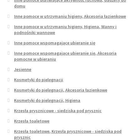
Inne pomoce ułatwiające aktywność ruchową, Gadżety do
domu
Inne pomoce w utrzymaniu higieny, Akcesoria łazienkowe
Inne pomoce w utrzymaniu higieny, Higiena, Wanny i
podnośniki wannowe
Inne pomoce wspomagające ubieranie się
Inne pomoce wspomagające ubieranie się, Akcesoria
pomocne w ubieraniu
Jesienne
Kosmetyki do pielęgnacji
Kosmetyki do pielęgnacji, Akcesoria łazienkowe
Kosmetyki do pielęgnacji, Higiena
Krzesła prysznicowe - siedziska pod prysznic
Krzesła toaletowe
Krzesła toaletowe, Krzesła prysznicowe - siedziska pod
prysznic