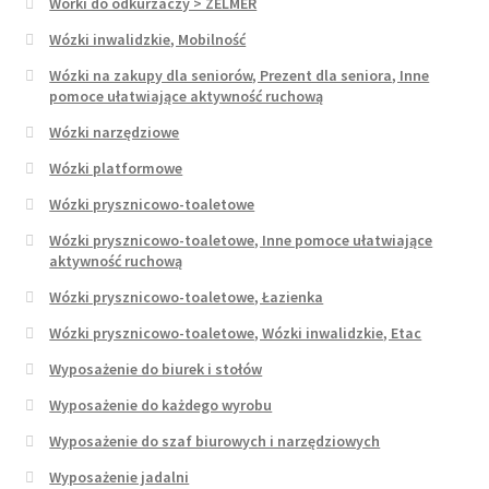
Worki do odkurzaczy > ZELMER
Wózki inwalidzkie, Mobilność
Wózki na zakupy dla seniorów, Prezent dla seniora, Inne
pomoce ułatwiające aktywność ruchową
Wózki narzędziowe
Wózki platformowe
Wózki prysznicowo-toaletowe
Wózki prysznicowo-toaletowe, Inne pomoce ułatwiające
aktywność ruchową
Wózki prysznicowo-toaletowe, Łazienka
Wózki prysznicowo-toaletowe, Wózki inwalidzkie, Etac
Wyposażenie do biurek i stołów
Wyposażenie do każdego wyrobu
Wyposażenie do szaf biurowych i narzędziowych
Wyposażenie jadalni