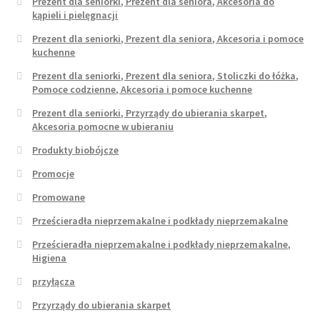
Prezent dla seniorki, Prezent dla seniora, Akcesoria do
kąpieli i pielęgnacji
Prezent dla seniorki, Prezent dla seniora, Akcesoria i pomoce
kuchenne
Prezent dla seniorki, Prezent dla seniora, Stoliczki do łóżka,
Pomoce codzienne, Akcesoria i pomoce kuchenne
Prezent dla seniorki, Przyrządy do ubierania skarpet,
Akcesoria pomocne w ubieraniu
Produkty biobójcze
Promocje
Promowane
Prześcieradła nieprzemakalne i podkłady nieprzemakalne
Prześcieradła nieprzemakalne i podkłady nieprzemakalne,
Higiena
przyłącza
Przyrządy do ubierania skarpet