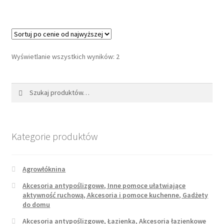
Posortowane
Wyświetlanie wszystkich wyników: 2
według
ceny:
Szukaj:
Szukaj
od
wysokiej
do
niskiej
Kategorie produktów
Agrowłóknina
Akcesoria antypoślizgowe, Inne pomoce ułatwiające
aktywność ruchową, Akcesoria i pomoce kuchenne, Gadżety
do domu
Akcesoria antypoślizgowe, Łazienka, Akcesoria łazienkowe