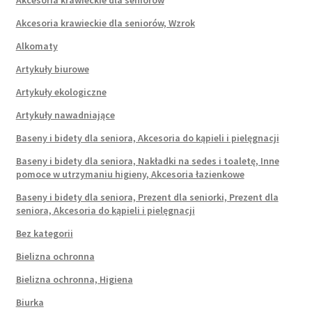
Akcesoria krawieckie dla seniorów
Akcesoria krawieckie dla seniorów, Wzrok
Alkomaty
Artykuły biurowe
Artykuły ekologiczne
Artykuły nawadniające
Baseny i bidety dla seniora, Akcesoria do kąpieli i pielęgnacji
Baseny i bidety dla seniora, Nakładki na sedes i toaletę, Inne
pomoce w utrzymaniu higieny, Akcesoria łazienkowe
Baseny i bidety dla seniora, Prezent dla seniorki, Prezent dla
seniora, Akcesoria do kąpieli i pielęgnacji
Bez kategorii
Bielizna ochronna
Bielizna ochronna, Higiena
Biurka