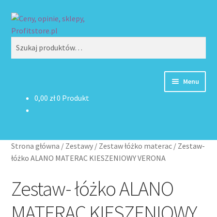
Przejdź
Przejdź
Szukaj
do
do
nawigacji
treści
Szukaj:
Menu
0,00
zł
0 Produkt
Strona główna
Blog
Strona główna
/
Zestawy
/
Zestaw łóżko materac
/
Zestaw-
Dodaj Sklep
łóżko ALANO MATERAC KIESZENIOWY VERONA
Zestaw- łóżko ALANO
Kontakt
MATERAC KIESZENIOWY
Koszyk