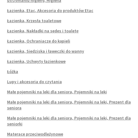
utrzymaniu higieny, Higiena
Łazienka, Etac, Akcesoria do produktów Etac
Łazienka, Krzesła toaletowe
Łazienka, Nakładki na sedes i toaletę
Łazienka, Ochraniacze do kąpieli
Łazienka, Siedziska i ławeczki do wanny
Łazienka, Uchwyty łazienkowe
Łóżka
Lupy i akcesoria do czytania
Małe pojemniki na leki dla seniora, Pojemniki na leki
Małe pojemniki na leki dla seniora, Pojemniki na leki, Prezent dla
seniora
Małe pojemniki na leki dla seniora, Pojemniki na leki, Prezent dla
seniorki
Materace przeciwodleżynowe