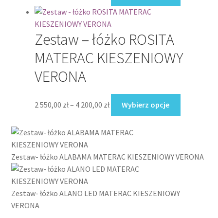
produktu
cen:
produkt
od
ma
2
wiele
Zestaw – łóżko ROSITA
550,00 zł
wariantów.
do
Opcje
MATERAC KIESZENIOWY
4
można
VERONA
350,00 zł
wybrać
na
stronie
Zakres
Ten
2 550,00
zł
–
4 200,00
zł
Wybierz opcje
produktu
cen:
produkt
od
ma
2
wiele
550,00 zł
wariantów.
Zestaw- łóżko ALABAMA MATERAC KIESZENIOWY VERONA
do
Opcje
4
można
200,00 zł
wybrać
Zestaw- łóżko ALANO LED MATERAC KIESZENIOWY
na
VERONA
stronie