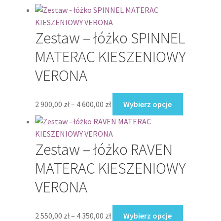
Zestaw – łóżko SPINNEL
MATERAC KIESZENIOWY
VERONA
Zakres
Ten
2 900,00
zł
–
4 600,00
zł
Wybierz opcje
cen:
produkt
od
ma
2
wiele
Zestaw – łóżko RAVEN
900,00 zł
wariantów.
do
Opcje
MATERAC KIESZENIOWY
4
można
VERONA
600,00 zł
wybrać
na
stronie
Zakres
Ten
2 550,00
zł
–
4 350,00
zł
Wybierz opcje