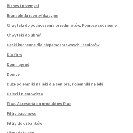
Biznes i przemysł
Bransoletki identyfikacyjne
Chwytaki do podnoszenia przedmiotów, Pomoce codzienne
Chwytaki do ubrań
Deski kuchenne dla niepełnosprawnych i seniorów
Dla firm
Dom i ogród
Donice
Duże pojemniki na leki dla seniora, Pojemniki na leki
Dzieci i niemowlęta
Etac, Akcesoria do produktów Etac
Filtry basenowe
Filtry do dzbanków