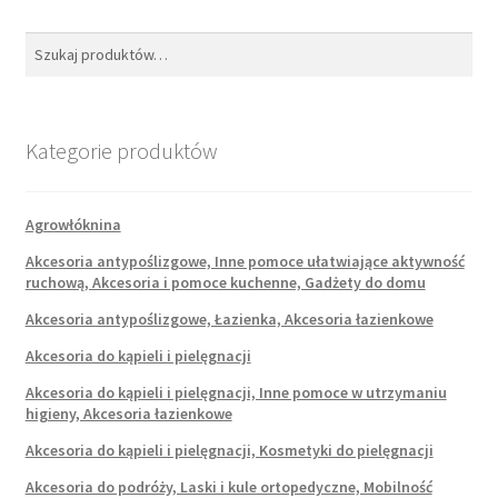
produktu
Szukaj:
Szukaj
Kategorie produktów
Agrowłóknina
Akcesoria antypoślizgowe, Inne pomoce ułatwiające aktywność
ruchową, Akcesoria i pomoce kuchenne, Gadżety do domu
Akcesoria antypoślizgowe, Łazienka, Akcesoria łazienkowe
Akcesoria do kąpieli i pielęgnacji
Akcesoria do kąpieli i pielęgnacji, Inne pomoce w utrzymaniu
higieny, Akcesoria łazienkowe
Akcesoria do kąpieli i pielęgnacji, Kosmetyki do pielęgnacji
Akcesoria do podróży, Laski i kule ortopedyczne, Mobilność