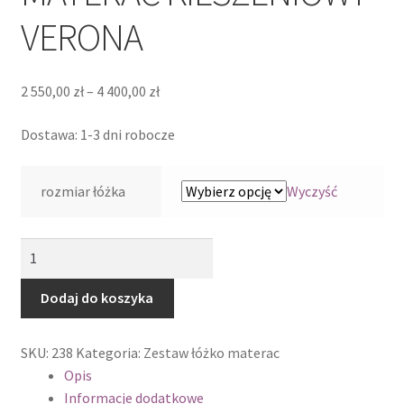
VERONA
Moje konto
Paka jeździecka
Zakres
2 550,00
zł
–
4 400,00
zł
cen:
Regulamin sklepu internetowego
Dostawa: 1-3 dni robocze
od
2
Sample Page
550,00 zł
rozmiar łóżka
Wyczyść
do
Sklep
4
ilość
400,00 zł
Sklep
Zestaw-
łóżko
Dodaj do koszyka
ALANO
Sklep internetowy jak rozkręcić?
MATERAC
SKU:
238
Kategoria:
Zestaw łóżko materac
KIESZENIOWY
Zamówienie
Opis
VERONA
Informacje dodatkowe