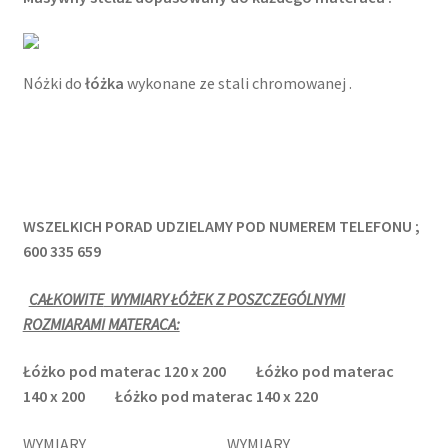
Nóżki do
łóżka
wykonane ze stali chromowanej .
WSZELKICH PORAD UDZIELAMY POD NUMEREM TELEFONU ;
600 335 659
CAŁKOWITE
WYMIARY ŁÓŻEK Z POSZCZEGÓLNYMI
ROZMIARAMI MATERACA:
Łóżko pod materac 120
x 200
Łóżko pod materac
140
x 200
Łóżko pod materac 140
x 220
WYMIARY WYMIARY