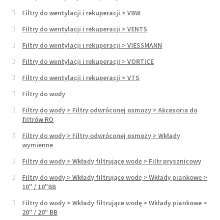
Filtry do wentylacji i rekuperacji > VBW
Filtry do wentylacji i rekuperacji > VENTS
Filtry do wentylacji i rekuperacji > VIESSMANN
Filtry do wentylacji i rekuperacji > VORTICE
Filtry do wentylacji i rekuperacji > VTS
Filtry do wody
Filtry do wody > Filtry odwróconej osmozy > Akcesoria do
filtrów RO
Filtry do wody > Filtry odwróconej osmozy > Wkłady
wymienne
Filtry do wody > Wkłady filtrujące wodę > Filtr prysznicowy
Filtry do wody > Wkłady filtrujące wodę > Wkłady piankowe >
10" / 10"BB
Filtry do wody > Wkłady filtrujące wodę > Wkłady piankowe >
20" / 20" BB