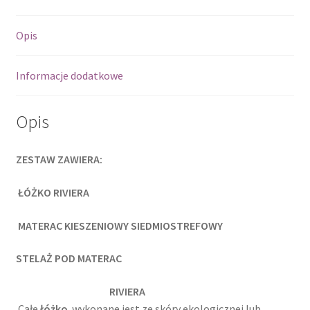
VERONA
Opis
Informacje dodatkowe
Opis
ZESTAW ZAWIERA:
ŁÓŻKO RIVIERA
MATERAC KIESZENIOWY SIEDMIOSTREFOWY
STELAŻ POD MATERAC
RIVIERA
Całe
łóżko
wykonane jest ze skóry ekologicznej lub