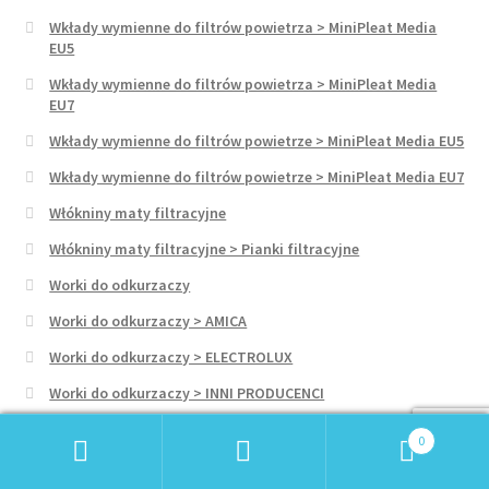
Wkłady wymienne do filtrów powietrza > MiniPleat Media
EU5
Wkłady wymienne do filtrów powietrza > MiniPleat Media
EU7
Wkłady wymienne do filtrów powietrze > MiniPleat Media EU5
Wkłady wymienne do filtrów powietrze > MiniPleat Media EU7
Włókniny maty filtracyjne
Włókniny maty filtracyjne > Pianki filtracyjne
Worki do odkurzaczy
Worki do odkurzaczy > AMICA
Worki do odkurzaczy > ELECTROLUX
Worki do odkurzaczy > INNI PRODUCENCI
Worki do odkurzaczy > KARCHER
0
Worki do odkurzaczy > NUMATIC
Szukaj:
Szukaj