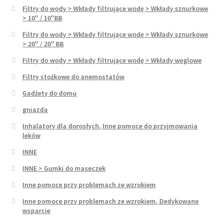
Filtry do wody > Wkłady filtrujące wodę > Wkłady sznurkowe
> 10" / 10"BB
Filtry do wody > Wkłady filtrujące wodę > Wkłady sznurkowe
> 20" / 20" BB
Filtry do wody > Wkłady filtrujące wodę > Wkłady węglowe
Filtry stożkowe do anemostatów
Gadżety do domu
gniazda
Inhalatory dla dorosłych, Inne pomoce do przyjmowania
leków
INNE
INNE > Gumki do maseczek
Inne pomoce przy problemach ze wzrokiem
Inne pomoce przy problemach ze wzrokiem, Dedykowane
wsparcie