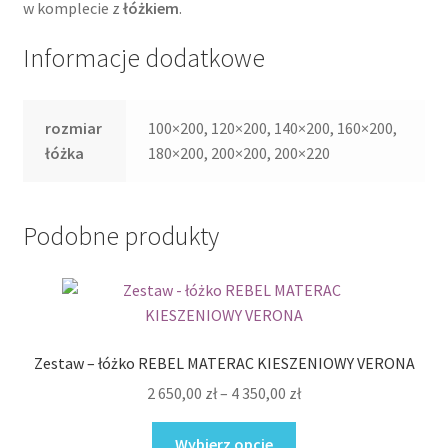
w komplecie z
łóżkiem
.
Informacje dodatkowe
rozmiar
100×200, 120×200, 140×200, 160×200,
łóżka
180×200, 200×200, 200×220
Podobne produkty
Zestaw – łóżko REBEL MATERAC KIESZENIOWY VERONA
Zakres
2 650,00
zł
–
4 350,00
zł
cen:
Ten
od
Wybierz opcje