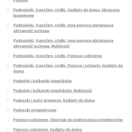
Podnośniki, transfery, stołki, Gadżety do domu, Akcesoria
łazienkowe
Podnośniki, transfery, stołki, Inne pomoce ułatwiające
aktywność ruchową
Podnośniki, transfery, stołki, Inne pomoce ułatwiające
aktywność ruchową, Mobilność
Podnośniki, transfery, stołki, Pomoce codzienne
Podnośniki, transfery, stołki, Poręcze i uchwyty, Gadżety do
domu
Podpórki i balkoniki inwalidzkie
Podpórki i balkoniki inwalidzkie, Mobilność
Poduszki i maty grzewcze, Gadżety do domu
Poduszki ortopedyczne
Pomoce codzienne, Chwytaki do podnoszenia przedmiotów
Pomoce codzienne, Gadżety do domu