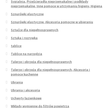
Sypialnia, Prześcieradła nieprzemakalne i podkłady
nieprzemakalne, Inne pomoce w utrzymaniu higieny, Higiena
Sznurówki elastyczne
Sznurówki elastyczne, Akcesoria pomocne w ubieraniu
Sztućce dla niepełnosprawnych
Sztuka i rozrywka
tablice
Tablice na narzędzia
Talerze i obrzeża dla niepełnosprawnych
Talerze i obrzeża dla niepełnosprawnych, Akcesoria i
pomoce kuchenne
Ubrania
Ubrania i akcesoria
Uchwyty łazienkowe
Wkłady wymienne do filtrów powietrza