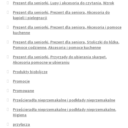
Prezent dla seniorki, Lupy i akcesoria do czytania, Wzrok
Prezent dla seniorki, Prezent dla seniora, Akcesoria do
kąpieli i pielęgnacji
Prezent dla seniorki, Prezent dla seniora, Akcesoria i pomoce
kuchenne
Prezent dla seniorki, Prezent dla seniora, Stoliczki do łóżka,
Pomoce codzienne, Akcesoria i pomoce kuchenne
Prezent dla seniorki, Przyrządy do ubierania skarpet,
Akcesoria pomocne w ubieraniu
Produkty biobójcze
Promocje
Promowane
Prześcieradła nieprzemakalne i podkłady nieprzemakalne
Prześcieradła nieprzemakalne i podkłady nieprzemakalne,
Higiena
przyłącza