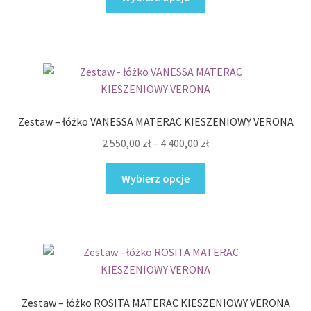
produkt
2
ma
650,00 zł
wiele
do
wariantów.
4
Opcje
350,00 zł
można
wybrać
Zestaw – łóżko VANESSA MATERAC KIESZENIOWY VERONA
na
Zakres
2 550,00
zł
–
4 400,00
zł
stronie
cen:
produktu
Ten
od
Wybierz opcje
produkt
2
ma
550,00 zł
wiele
do
wariantów.
4
Opcje
400,00 zł
można
wybrać
Zestaw – łóżko ROSITA MATERAC KIESZENIOWY VERONA
na