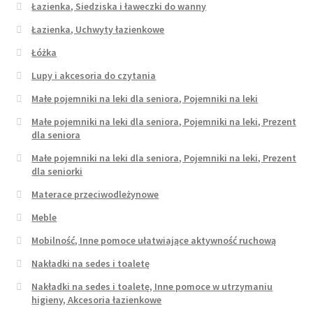
Łazienka, Siedziska i ławeczki do wanny
Łazienka, Uchwyty łazienkowe
Łóżka
Lupy i akcesoria do czytania
Małe pojemniki na leki dla seniora, Pojemniki na leki
Małe pojemniki na leki dla seniora, Pojemniki na leki, Prezent
dla seniora
Małe pojemniki na leki dla seniora, Pojemniki na leki, Prezent
dla seniorki
Materace przeciwodleżynowe
Meble
Mobilność, Inne pomoce ułatwiające aktywność ruchową
Nakładki na sedes i toaletę
Nakładki na sedes i toaletę, Inne pomoce w utrzymaniu
higieny, Akcesoria łazienkowe