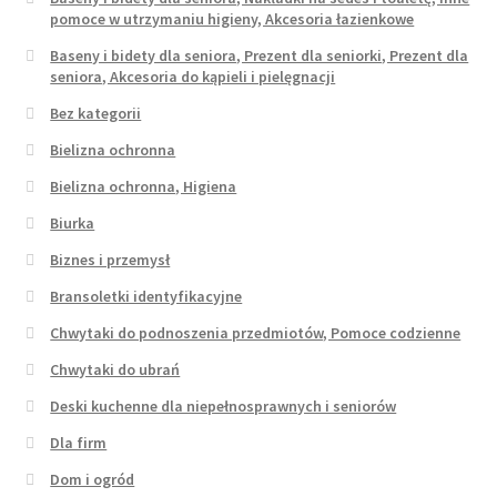
pomoce w utrzymaniu higieny, Akcesoria łazienkowe
Baseny i bidety dla seniora, Prezent dla seniorki, Prezent dla
seniora, Akcesoria do kąpieli i pielęgnacji
Bez kategorii
Bielizna ochronna
Bielizna ochronna, Higiena
Biurka
Biznes i przemysł
Bransoletki identyfikacyjne
Chwytaki do podnoszenia przedmiotów, Pomoce codzienne
Chwytaki do ubrań
Deski kuchenne dla niepełnosprawnych i seniorów
Dla firm
Dom i ogród