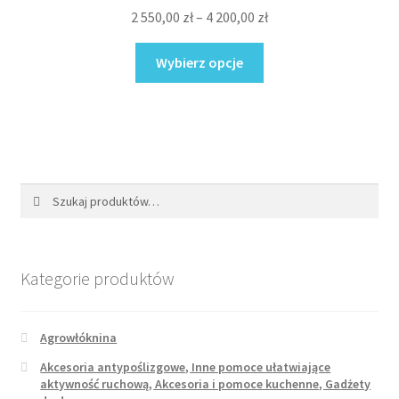
Zakres
2 550,00
zł
–
4 200,00
zł
stronie
cen:
produktu
Ten
od
Wybierz opcje
produkt
2
ma
550,00 zł
wiele
do
wariantów.
4
Opcje
200,00 zł
można
Szukaj:
Szukaj
wybrać
na
stronie
produktu
Kategorie produktów
Agrowłóknina
Akcesoria antypoślizgowe, Inne pomoce ułatwiające
aktywność ruchową, Akcesoria i pomoce kuchenne, Gadżety