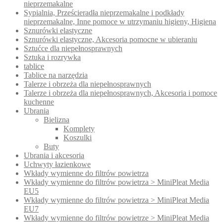
nieprzemakalne
Sypialnia, Prześcieradła nieprzemakalne i podkłady
nieprzemakalne, Inne pomoce w utrzymaniu higieny, Higiena
Sznurówki elastyczne
Sznurówki elastyczne, Akcesoria pomocne w ubieraniu
Sztućce dla niepełnosprawnych
Sztuka i rozrywka
tablice
Tablice na narzędzia
Talerze i obrzeża dla niepełnosprawnych
Talerze i obrzeża dla niepełnosprawnych, Akcesoria i pomoce
kuchenne
Ubrania
Bielizna
Komplety
Koszulki
Buty
Ubrania i akcesoria
Uchwyty łazienkowe
Wkłady wymienne do filtrów powietrza
Wkłady wymienne do filtrów powietrza > MiniPleat Media
EU5
Wkłady wymienne do filtrów powietrza > MiniPleat Media
EU7
Wkłady wymienne do filtrów powietrze > MiniPleat Media