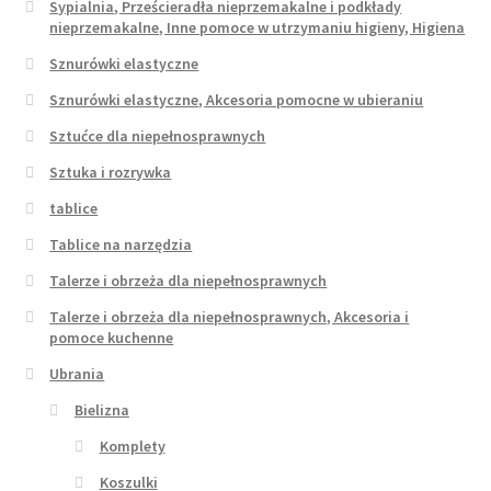
Sypialnia, Prześcieradła nieprzemakalne i podkłady
nieprzemakalne, Inne pomoce w utrzymaniu higieny, Higiena
Sznurówki elastyczne
Sznurówki elastyczne, Akcesoria pomocne w ubieraniu
Sztućce dla niepełnosprawnych
Sztuka i rozrywka
tablice
Tablice na narzędzia
Talerze i obrzeża dla niepełnosprawnych
Talerze i obrzeża dla niepełnosprawnych, Akcesoria i
pomoce kuchenne
Ubrania
Bielizna
Komplety
Koszulki