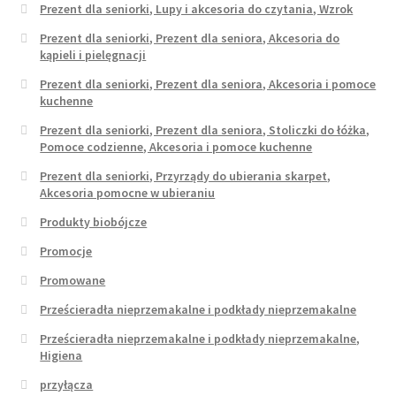
Prezent dla seniorki, Lupy i akcesoria do czytania, Wzrok
Prezent dla seniorki, Prezent dla seniora, Akcesoria do
kąpieli i pielęgnacji
Prezent dla seniorki, Prezent dla seniora, Akcesoria i pomoce
kuchenne
Prezent dla seniorki, Prezent dla seniora, Stoliczki do łóżka,
Pomoce codzienne, Akcesoria i pomoce kuchenne
Prezent dla seniorki, Przyrządy do ubierania skarpet,
Akcesoria pomocne w ubieraniu
Produkty biobójcze
Promocje
Promowane
Prześcieradła nieprzemakalne i podkłady nieprzemakalne
Prześcieradła nieprzemakalne i podkłady nieprzemakalne,
Higiena
przyłącza