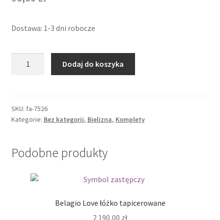
Dostawa: 1-3 dni robocze
ilość
Dodaj do koszyka
Aurora
|
Rozkloszowana
sukienka
SKU:
fa-7526
Kategorie:
Bez kategorii
,
Bielizna
,
Komplety
+
stringi
Podobne produkty
Belagio Love łóżko tapicerowane
2 190,00
zł