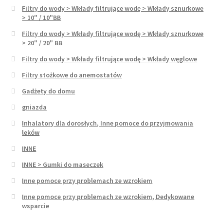
Filtry do wody > Wkłady filtrujące wodę > Wkłady sznurkowe
> 10" / 10"BB
Filtry do wody > Wkłady filtrujące wodę > Wkłady sznurkowe
> 20" / 20" BB
Filtry do wody > Wkłady filtrujące wodę > Wkłady węglowe
Filtry stożkowe do anemostatów
Gadżety do domu
gniazda
Inhalatory dla dorosłych, Inne pomoce do przyjmowania
leków
INNE
INNE > Gumki do maseczek
Inne pomoce przy problemach ze wzrokiem
Inne pomoce przy problemach ze wzrokiem, Dedykowane
wsparcie