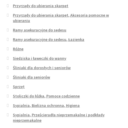
Przyrządy do ubierania skarpet
Przyrządy do ubierania skarpet, Akcesoria pomocne w
ubieraniu
Ramy asekuracyjne do sedesu
Ramy asekuracyjne do sedesu, Łazienka
Różne
Siedziska i ławeczki do wanny
Śliniaki dla dorosłych i seniorów
Śliniaki dla seniorów
Sprzęt
Stoliczki do łóżka, Pomoce codzienne
Sypialnia, Bielizna ochronna, Higiena
Sypialnia, Prześcieradła nieprzemakalne i podkłady
nieprzemakalne