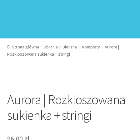
Regulamin sklepu internetowego
Sample Page
Sklep
Strona główna
Ubrania
Bielizna
Komplety
Aurora |
Rozkloszowana sukienka + stringi
Sklep
Sklep internetowy jak rozkręcić?
Zamówienie
Aurora | Rozkloszowana
sukienka + stringi
96,00
zł