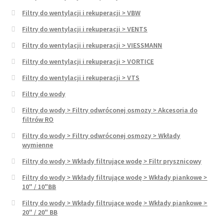
Filtry do wentylacji i rekuperacji > VBW
Filtry do wentylacji i rekuperacji > VENTS
Filtry do wentylacji i rekuperacji > VIESSMANN
Filtry do wentylacji i rekuperacji > VORTICE
Filtry do wentylacji i rekuperacji > VTS
Filtry do wody
Filtry do wody > Filtry odwróconej osmozy > Akcesoria do
filtrów RO
Filtry do wody > Filtry odwróconej osmozy > Wkłady
wymienne
Filtry do wody > Wkłady filtrujące wodę > Filtr prysznicowy
Filtry do wody > Wkłady filtrujące wodę > Wkłady piankowe >
10" / 10"BB
Filtry do wody > Wkłady filtrujące wodę > Wkłady piankowe >
20" / 20" BB