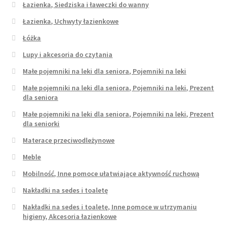
Łazienka, Siedziska i ławeczki do wanny
Łazienka, Uchwyty łazienkowe
Łóżka
Lupy i akcesoria do czytania
Małe pojemniki na leki dla seniora, Pojemniki na leki
Małe pojemniki na leki dla seniora, Pojemniki na leki, Prezent
dla seniora
Małe pojemniki na leki dla seniora, Pojemniki na leki, Prezent
dla seniorki
Materace przeciwodleżynowe
Meble
Mobilność, Inne pomoce ułatwiające aktywność ruchową
Nakładki na sedes i toaletę
Nakładki na sedes i toaletę, Inne pomoce w utrzymaniu
higieny, Akcesoria łazienkowe