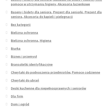
pomoce w utrzymaniu higieny, Akcesoria łazienkowe
Baseny i bidety dla seniora, Prezent dla seniorki, Prezent dla
seniora, Akcesoria do kąpieli i pielęgnacji
Bez kategorii
Bielizna ochronna
Bielizna ochronna, Higiena
Biurka
Biznes i przemysł
Bransoletki identyfikacyjne
Chwytaki do podnoszenia przedmiotów, Pomoce codzienne
Chwytaki do ubrań
Deski kuchenne dla niepełnosprawnych i seniorów
Dla firm
Dom i ogród