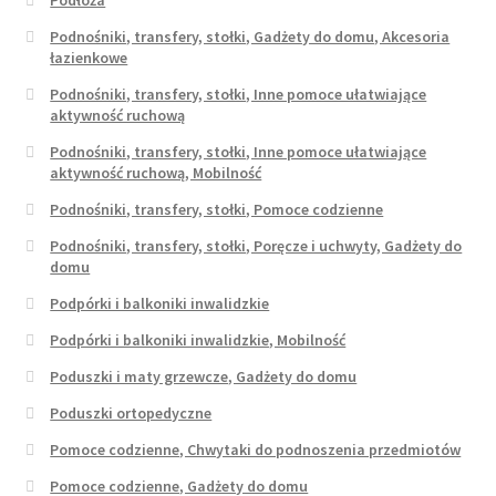
Podnośniki, transfery, stołki, Gadżety do domu, Akcesoria
łazienkowe
Podnośniki, transfery, stołki, Inne pomoce ułatwiające
aktywność ruchową
Podnośniki, transfery, stołki, Inne pomoce ułatwiające
aktywność ruchową, Mobilność
Podnośniki, transfery, stołki, Pomoce codzienne
Podnośniki, transfery, stołki, Poręcze i uchwyty, Gadżety do
domu
Podpórki i balkoniki inwalidzkie
Podpórki i balkoniki inwalidzkie, Mobilność
Poduszki i maty grzewcze, Gadżety do domu
Poduszki ortopedyczne
Pomoce codzienne, Chwytaki do podnoszenia przedmiotów
Pomoce codzienne, Gadżety do domu