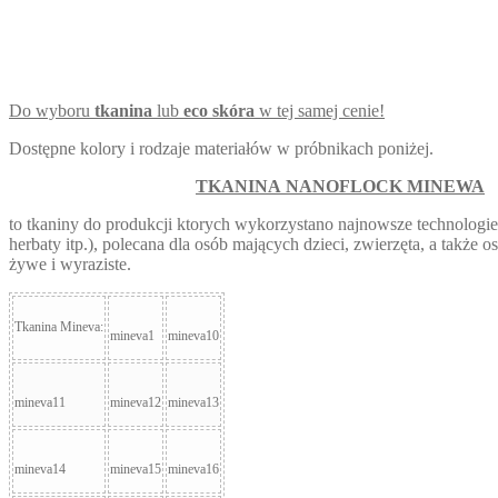
Do wyboru
tka
ni
n
a
lub
eco skóra
w tej samej cenie!
Dostępne kolory i rodzaje materiałów w próbnikach poniżej.
TKANINA
NANOFLOCK MINEWA
to tkaniny do produkcji ktorych wykorzystano najnowsze technologi
herbaty itp.), polecana dla osób mających dzieci, zwierzęta, a także o
żywe i wyraziste.
Tkanina Mineva:
mineva1
mineva10
mineva11
mineva12
mineva13
mineva14
mineva15
mineva16