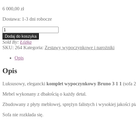
6 000,00
zł
Dostawa: 1-3 dni robocze
ilość
ZESTAW
Dodaj do koszyka
WYPOCZYNKOWY
Sold By:
Łóżka
BRUNO
SKU:
264
Kategoria:
Zestawy wypoczynkowe i narożniki
-
SOFA
Opis
2
FOTELE
Opis
Luksusowy, elegancki
komplet wypoczynkowy Bruno 3 1 1
(sofa 
Mebel wykonany z dbałością o każdy detal.
Zbudowany z płyty meblowej, sprężyn falistych i wysokiej jakości p
Sofa nie rozkłada się.