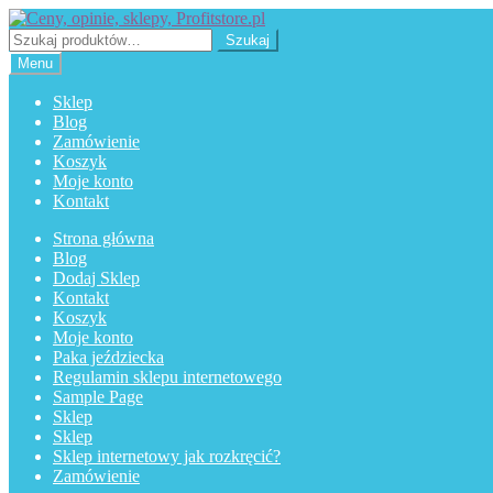
Przejdź
Przejdź
do
do
Szukaj:
Szukaj
nawigacji
treści
Menu
Sklep
Blog
Zamówienie
Koszyk
Moje konto
Kontakt
Strona główna
Blog
Dodaj Sklep
Kontakt
Koszyk
Moje konto
Paka jeździecka
Regulamin sklepu internetowego
Sample Page
Sklep
Sklep
Sklep internetowy jak rozkręcić?
Zamówienie