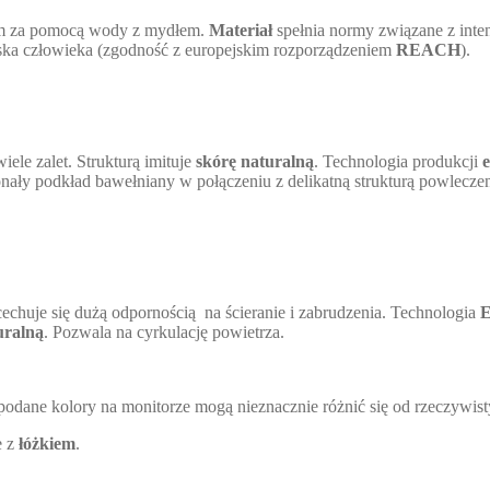
lam za pomocą wody z mydłem.
Materiał
spełnia normy związane z inten
ska człowieka (zgodność z europejskim rozporządzeniem
REACH
).
iele zalet. Strukturą imituje
skórę naturalną
. Technologia produkcji
y podkład bawełniany w połączeniu z delikatną strukturą powlecze
echuje się dużą odpornością na ścieranie i zabrudzenia. Technologia
E
uralną
. Pozwala na cyrkulację powietrza.
odane kolory na monitorze mogą nieznacznie różnić się od rzeczywist
 z
łóżkiem
.