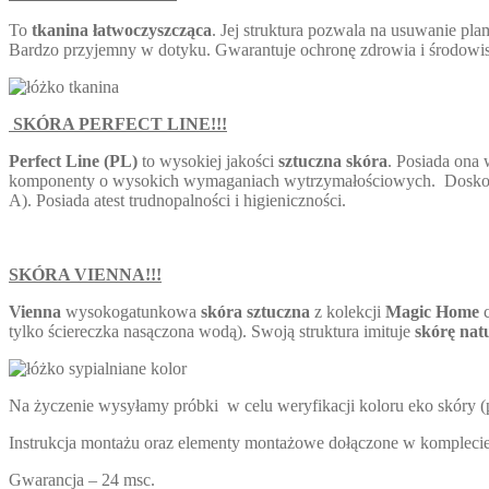
To
tkanina łatwoczyszcząca
. Jej struktura pozwala na usuwanie p
Bardzo przyjemny w dotyku. Gwarantuje ochronę zdrowia i środowi
SKÓRA PERFECT LINE!!!
Perfect Line
(
PL)
to wysokiej jakości
sztuczna skóra
. Posiada ona w
komponenty o wysokich wymaganiach wytrzymałościowych. Doskonał
A). Posiada atest trudnopalności i higieniczności.
SKÓRA VIENNA!!!
Vienna
wysokogatunkowa
skóra sztuczna
z kolekcji
Magic Home
c
tylko ściereczka nasączona wodą). Swoją struktura imituje
skórę nat
Na życzenie wysyłamy próbki w celu weryfikacji koloru eko skóry (p
Instrukcja montażu oraz elementy montażowe dołączone w komplecie
Gwarancja – 24 msc.