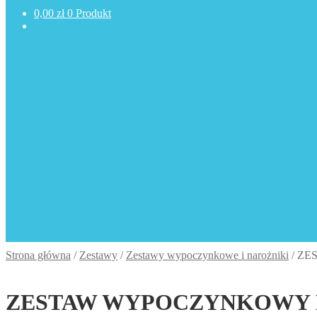
0,00
zł
0 Produkt
Strona główna
/
Zestawy
/
Zestawy wypoczynkowe i narożniki
/
ZE
ZESTAW WYPOCZYNKOWY B