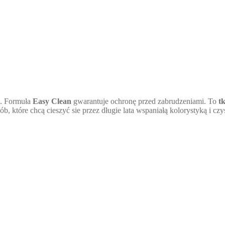
e. Formuła
Easy Clean
gwarantuje ochronę przed zabrudzeniami. To
t
sób, które chcą cieszyć sie przez długie lata wspaniałą kolorystyką i c