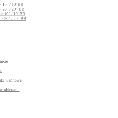
> 10" / 10"BB
> 20" / 20" BB
 > 10" / 10"BB
 > 20" / 20" BB
arcie
mu
niki wannowe
w ubieraniu