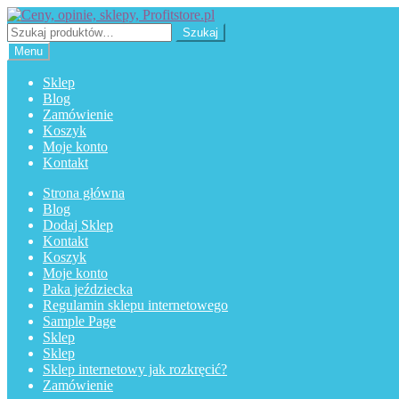
Przejdź
Przejdź
do
do
Szukaj:
Szukaj
nawigacji
treści
Menu
Sklep
Blog
Zamówienie
Koszyk
Moje konto
Kontakt
Strona główna
Blog
Dodaj Sklep
Kontakt
Koszyk
Moje konto
Paka jeździecka
Regulamin sklepu internetowego
Sample Page
Sklep
Sklep
Sklep internetowy jak rozkręcić?
Zamówienie