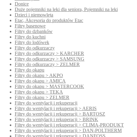
Donice
Duże pojemniki na leki dla seniora, Pojemniki na leki
Dzieci i niemowlęta
Etac, Akcesoria do produktów Etac
Filtry basenowe
Filtry do dzbanków
Filtry do kuchni
Filtry do lodówek
Filtry do odkurzaczy
Filtry do odkurzaczy > KARCHER
Filtry do odkurzaczy > SAMSUNG
Filtry do odkurzaczy > ZELMER
Filtry do okapu
Filtry do okapu > AKPO
Filtry do okapu > AMICA
Filtry do okapu > MASTERCOOK
Filtry do okapu > TEKA
Filtry do okapu > ZELMER
Filtry do wentylacji i rekuperacji
Filtry do wentylacji i rekuperacji > AERIS
Filtry do wentylacji i rekuperacji > BARTOSZ
Filtry do wentylacji i rekuperacji > BRINK
Filtry do wentylacji i rekuperacji > CLIMA-PRODUKT
Filtry do wentylacji i rekuperacji > DAN-POLTHERM
Filtry do wentylacji i rekuperacji > DANFOSS