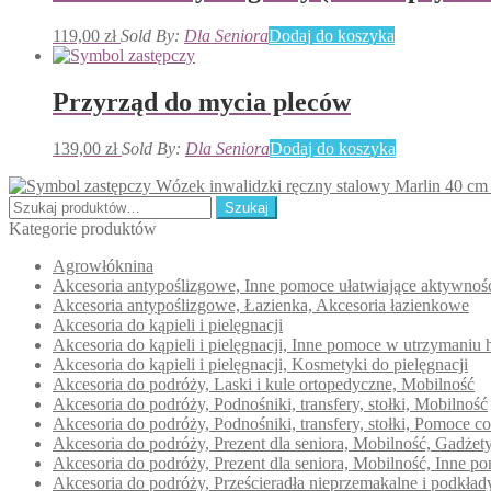
119,00
zł
Sold By:
Dla Seniora
Dodaj do koszyka
Przyrząd do mycia pleców
139,00
zł
Sold By:
Dla Seniora
Dodaj do koszyka
Wózek inwalidzki ręczny stalowy Marlin 40 cm
Szukaj:
Szukaj
Kategorie produktów
Agrowłóknina
Akcesoria antypoślizgowe, Inne pomoce ułatwiające aktywno
Akcesoria antypoślizgowe, Łazienka, Akcesoria łazienkowe
Akcesoria do kąpieli i pielęgnacji
Akcesoria do kąpieli i pielęgnacji, Inne pomoce w utrzymaniu 
Akcesoria do kąpieli i pielęgnacji, Kosmetyki do pielęgnacji
Akcesoria do podróży, Laski i kule ortopedyczne, Mobilność
Akcesoria do podróży, Podnośniki, transfery, stołki, Mobilność
Akcesoria do podróży, Podnośniki, transfery, stołki, Pomoce c
Akcesoria do podróży, Prezent dla seniora, Mobilność, Gadże
Akcesoria do podróży, Prezent dla seniora, Mobilność, Inne 
Akcesoria do podróży, Prześcieradła nieprzemakalne i podkła