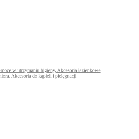
e pomoce w utrzymaniu higieny, Akcesoria łazienkowe
niora, Akcesoria do kąpieli i pielęgnacji