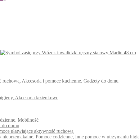
Wózek inwalidzki ręczny stalowy Marlin 48 cm
ść ruchową, Akcesoria i pomoce kuchenne, Gadżety do domu
higieny, Akcesoria łazienkowe
odzienne, Mobilność
ty do domu
pomoce ułatwiające aktywność ruchową
dy nieprzemakalne, Pomoce codzienne, Inne pomoce w utrzymaniu higi