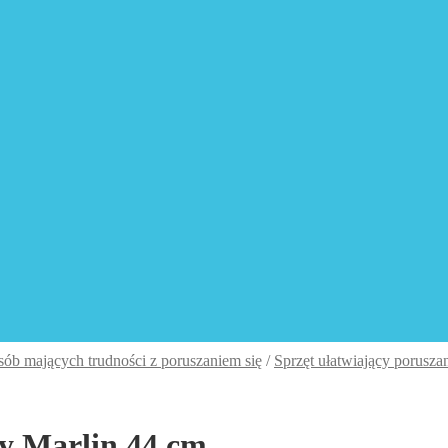
sób mających trudności z poruszaniem się
/
Sprzęt ułatwiający poruszan
wy Marlin 44 cm