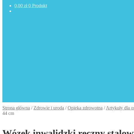
0,00
zł
0 Produkt
Strona główna
/
Zdrowie i uroda
/
Opieka zdrowotna
/
Artykuły dla o
44 cm
Wózek inwalidzki ręczny stalo