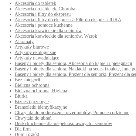
Akcesoria do tabletek
Akcesoria do tabletek, Choroba
Akcesoria i filtry do ekspresu
Akcesoria i filtry do ekspresu > Filtr do ekspresu JURA
Akcesoria i pomoce kuchenne
Akcesoria krawieckie dla seniorów
Akcesoria krawieckie dla seniorów, Wzrok
Alkomaty
Artykuły biurowe
Artykuły ekologiczne
Artykuły nawadniające
Baseny i bidety dla seniora, Akcesoria do kąpieli i pielęgnacji
Baseny i bidety dla seniora, Nakładki na sedes i toaletę, Inn
Baseny i bidety dla seniora, Prezent dla seniorki, Prezent dla se
Bez kategorii
Bielizna ochronna
Bielizna ochronna, Higiena
Biurka
Biznes i przemysł
Bransoletki identyfikacyjne
Chwytaki do podnoszenia przedmiotów, Pomoce codzienne
Chwytaki do ubrań
Deski kuchenne dla niepełnosprawnych i seniorów
Dla firm
Dom i ogród