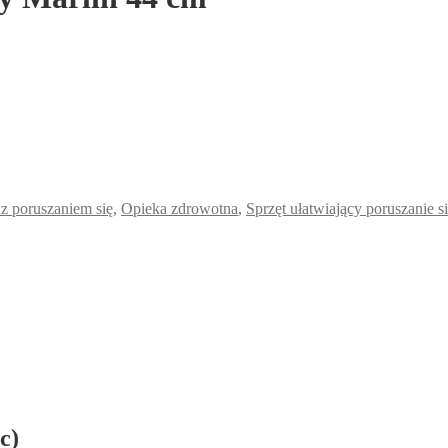
 z poruszaniem się
,
Opieka zdrowotna
,
Sprzęt ułatwiający poruszanie s
c)