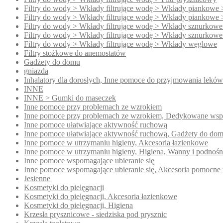
Filtry do wody > Wkłady filtrujące wodę > Wkłady piankowe 
Filtry do wody > Wkłady filtrujące wodę > Wkłady piankowe 
Filtry do wody > Wkłady filtrujące wodę > Wkłady sznurkowe
Filtry do wody > Wkłady filtrujące wodę > Wkłady sznurkowe
Filtry do wody > Wkłady filtrujące wodę > Wkłady węglowe
Filtry stożkowe do anemostatów
Gadżety do domu
gniazda
Inhalatory dla dorosłych, Inne pomoce do przyjmowania leków
INNE
INNE > Gumki do maseczek
Inne pomoce przy problemach ze wzrokiem
Inne pomoce przy problemach ze wzrokiem, Dedykowane wsp
Inne pomoce ułatwiające aktywność ruchową
Inne pomoce ułatwiające aktywność ruchową, Gadżety do do
Inne pomoce w utrzymaniu higieny, Akcesoria łazienkowe
Inne pomoce w utrzymaniu higieny, Higiena, Wanny i podnoś
Inne pomoce wspomagające ubieranie się
Inne pomoce wspomagające ubieranie się, Akcesoria pomocne 
Jesienne
Kosmetyki do pielęgnacji
Kosmetyki do pielęgnacji, Akcesoria łazienkowe
Kosmetyki do pielęgnacji, Higiena
Krzesła prysznicowe - siedziska pod prysznic