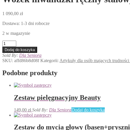
1 090,00
zł
Dostawa: 1-3 dni robocze
2 w magazynie
ilość
Wózek
Dodaj do koszyka
inwalidzki
Sold By:
Dla Seniora
ręczny
SKU:
affd86b8d08f
Kategorii:
Artykuły dla osób mających trudności
stalowy
Marlin
Podobne produkty
44
cm
Zestaw pielęgnacyjny Beauty
149,00
zł
Sold By:
Dla Seniora
Dodaj do koszyka
Zestaw do mycia głowy (basen+pryszni