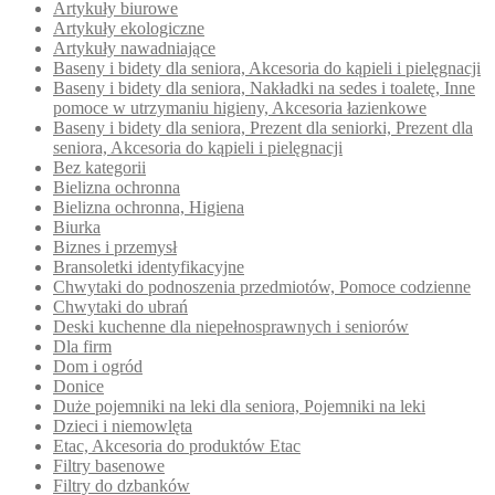
Artykuły biurowe
Artykuły ekologiczne
Artykuły nawadniające
Baseny i bidety dla seniora, Akcesoria do kąpieli i pielęgnacji
Baseny i bidety dla seniora, Nakładki na sedes i toaletę, Inne
pomoce w utrzymaniu higieny, Akcesoria łazienkowe
Baseny i bidety dla seniora, Prezent dla seniorki, Prezent dla
seniora, Akcesoria do kąpieli i pielęgnacji
Bez kategorii
Bielizna ochronna
Bielizna ochronna, Higiena
Biurka
Biznes i przemysł
Bransoletki identyfikacyjne
Chwytaki do podnoszenia przedmiotów, Pomoce codzienne
Chwytaki do ubrań
Deski kuchenne dla niepełnosprawnych i seniorów
Dla firm
Dom i ogród
Donice
Duże pojemniki na leki dla seniora, Pojemniki na leki
Dzieci i niemowlęta
Etac, Akcesoria do produktów Etac
Filtry basenowe
Filtry do dzbanków