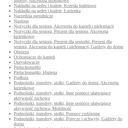
higieny, Akcesoria łazienkowe
Nakładki na sedes i toaletę, Krzesła toaletowe
Nakładki na sedes i toaletę, Łazienka
Narzędzia ogrodnicze
Nasiona
Nożyczki dla seniora, Akcesoria do kąpieli i pielęgnacji
Nożyczki dla seniora, Prezent dla seniora, Akcesoria
łazienkowe
Nożyczki dla seniora, Prezent dla seniorki, Prezent dla
seniora, Akcesoria do kąpieli i pielęgnacji, Gadżety do domu
Obrzeża
Ochraniacze do kąpieli
Opryskiwacze
Pieluchomajtki
Pieluchomajtki, Higiena
Podłoża
Podnośniki, transfery, stołki, Gadżety do domu, Akcesoria
łazienkowe
Podnośniki, transfery, stołki, Inne pomoce ułatwiające
aktywność ruchową
Podnośniki, transfery, stołki, Inne pomoce ułatwiające
aktywność ruchową, Mobilność
Podnośniki, transfery, stołki, Pomoce codzienne
Podnośniki, transfery, stołki, Poręcze i uchwyty, Gadżety do
domu