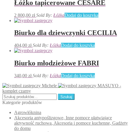
Łóżko tapicerowane CESARE
2 800,00
zł
Sold By:
Łóżka
Dodaj do koszyka
Biurko dla dziewczynki CECILIA
404,00
zł
Sold By:
Łóżka
Dodaj do koszyka
Biurko młodzieżowe FABRI
340,00
zł
Sold By:
Łóżka
Dodaj do koszyka
Michele
MASUYO -
komplet czarny
Szukaj:
Szukaj
Kategorie produktów
Agrowłóknina
Akcesoria antypoślizgowe, Inne pomoce ułatwiające
aktywność ruchową, Akcesoria i pomoce kuchenne, Gadżety
do domu