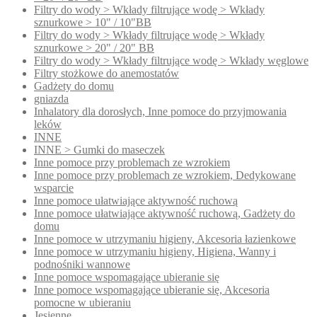
Filtry do wody > Wkłady filtrujące wodę > Wkłady
sznurkowe > 10" / 10"BB
Filtry do wody > Wkłady filtrujące wodę > Wkłady
sznurkowe > 20" / 20" BB
Filtry do wody > Wkłady filtrujące wodę > Wkłady węglowe
Filtry stożkowe do anemostatów
Gadżety do domu
gniazda
Inhalatory dla dorosłych, Inne pomoce do przyjmowania
leków
INNE
INNE > Gumki do maseczek
Inne pomoce przy problemach ze wzrokiem
Inne pomoce przy problemach ze wzrokiem, Dedykowane
wsparcie
Inne pomoce ułatwiające aktywność ruchową
Inne pomoce ułatwiające aktywność ruchową, Gadżety do
domu
Inne pomoce w utrzymaniu higieny, Akcesoria łazienkowe
Inne pomoce w utrzymaniu higieny, Higiena, Wanny i
podnośniki wannowe
Inne pomoce wspomagające ubieranie się
Inne pomoce wspomagające ubieranie się, Akcesoria
pomocne w ubieraniu
Jesienne