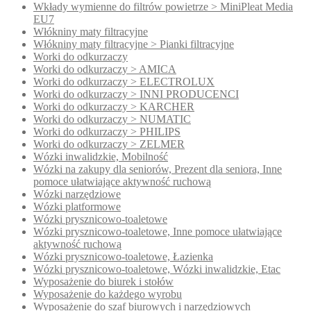
Wkłady wymienne do filtrów powietrze > MiniPleat Media
EU7
Włókniny maty filtracyjne
Włókniny maty filtracyjne > Pianki filtracyjne
Worki do odkurzaczy
Worki do odkurzaczy > AMICA
Worki do odkurzaczy > ELECTROLUX
Worki do odkurzaczy > INNI PRODUCENCI
Worki do odkurzaczy > KARCHER
Worki do odkurzaczy > NUMATIC
Worki do odkurzaczy > PHILIPS
Worki do odkurzaczy > ZELMER
Wózki inwalidzkie, Mobilność
Wózki na zakupy dla seniorów, Prezent dla seniora, Inne
pomoce ułatwiające aktywność ruchową
Wózki narzędziowe
Wózki platformowe
Wózki prysznicowo-toaletowe
Wózki prysznicowo-toaletowe, Inne pomoce ułatwiające
aktywność ruchową
Wózki prysznicowo-toaletowe, Łazienka
Wózki prysznicowo-toaletowe, Wózki inwalidzkie, Etac
Wyposażenie do biurek i stołów
Wyposażenie do każdego wyrobu
Wyposażenie do szaf biurowych i narzędziowych