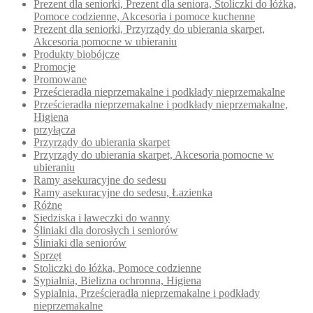
Prezent dla seniorki, Prezent dla seniora, Stoliczki do łóżka,
Pomoce codzienne, Akcesoria i pomoce kuchenne
Prezent dla seniorki, Przyrządy do ubierania skarpet,
Akcesoria pomocne w ubieraniu
Produkty biobójcze
Promocje
Promowane
Prześcieradła nieprzemakalne i podkłady nieprzemakalne
Prześcieradła nieprzemakalne i podkłady nieprzemakalne,
Higiena
przyłącza
Przyrządy do ubierania skarpet
Przyrządy do ubierania skarpet, Akcesoria pomocne w
ubieraniu
Ramy asekuracyjne do sedesu
Ramy asekuracyjne do sedesu, Łazienka
Różne
Siedziska i ławeczki do wanny
Śliniaki dla dorosłych i seniorów
Śliniaki dla seniorów
Sprzęt
Stoliczki do łóżka, Pomoce codzienne
Sypialnia, Bielizna ochronna, Higiena
Sypialnia, Prześcieradła nieprzemakalne i podkłady
nieprzemakalne