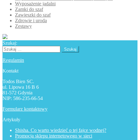
Wyposażenie jadalni
Zamki do szaf
Zawieszki do szaf
Zdrowie i uroda
Zestawy
Szukaj:
Szukaj:
Regulamin
Kontakt
Todos Bien SC.
ul. Lipowa 16 B 6
81-572 Gdynia
NIP: 586-235-66-54
Formularz kontaktowy
Artykuły
Shisha. Co warto wiedzieć o tej fajce wodnej?
Promocja sklepu internetowego w sieci