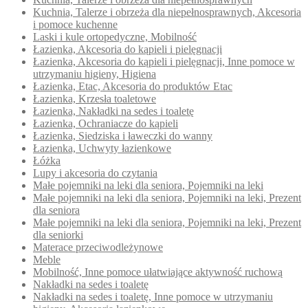
Kuchnia, Talerze i obrzeża dla niepełnosprawnych, Akcesoria
i pomoce kuchenne
Laski i kule ortopedyczne, Mobilność
Łazienka, Akcesoria do kąpieli i pielęgnacji
Łazienka, Akcesoria do kąpieli i pielęgnacji, Inne pomoce w
utrzymaniu higieny, Higiena
Łazienka, Etac, Akcesoria do produktów Etac
Łazienka, Krzesła toaletowe
Łazienka, Nakładki na sedes i toaletę
Łazienka, Ochraniacze do kąpieli
Łazienka, Siedziska i ławeczki do wanny
Łazienka, Uchwyty łazienkowe
Łóżka
Lupy i akcesoria do czytania
Małe pojemniki na leki dla seniora, Pojemniki na leki
Małe pojemniki na leki dla seniora, Pojemniki na leki, Prezent
dla seniora
Małe pojemniki na leki dla seniora, Pojemniki na leki, Prezent
dla seniorki
Materace przeciwodleżynowe
Meble
Mobilność, Inne pomoce ułatwiające aktywność ruchową
Nakładki na sedes i toaletę
Nakładki na sedes i toaletę, Inne pomoce w utrzymaniu