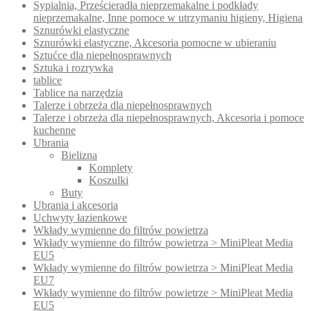
Sypialnia, Prześcieradła nieprzemakalne i podkłady
nieprzemakalne, Inne pomoce w utrzymaniu higieny, Higiena
Sznurówki elastyczne
Sznurówki elastyczne, Akcesoria pomocne w ubieraniu
Sztućce dla niepełnosprawnych
Sztuka i rozrywka
tablice
Tablice na narzędzia
Talerze i obrzeża dla niepełnosprawnych
Talerze i obrzeża dla niepełnosprawnych, Akcesoria i pomoce
kuchenne
Ubrania
Bielizna
Komplety
Koszulki
Buty
Ubrania i akcesoria
Uchwyty łazienkowe
Wkłady wymienne do filtrów powietrza
Wkłady wymienne do filtrów powietrza > MiniPleat Media
EU5
Wkłady wymienne do filtrów powietrza > MiniPleat Media
EU7
Wkłady wymienne do filtrów powietrze > MiniPleat Media
EU5