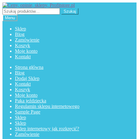
Przejdź
Przejdź
do
do
Szukaj:
Szukaj
nawigacji
treści
Menu
Sklep
Blog
Zamówienie
Koszyk
Moje konto
Kontakt
Strona główna
Blog
Dodaj Sklep
Kontakt
Koszyk
Moje konto
Paka jeździecka
Regulamin sklepu internetowego
Sample Page
Sklep
Sklep
Sklep internetowy jak rozkręcić?
Zamówienie