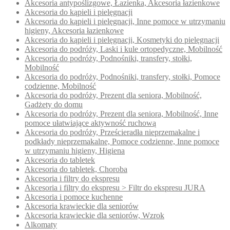
Akcesoria antypoślizgowe, Łazienka, Akcesoria łazienkowe
Akcesoria do kąpieli i pielęgnacji
Akcesoria do kąpieli i pielęgnacji, Inne pomoce w utrzymaniu
higieny, Akcesoria łazienkowe
Akcesoria do kąpieli i pielęgnacji, Kosmetyki do pielęgnacji
Akcesoria do podróży, Laski i kule ortopedyczne, Mobilność
Akcesoria do podróży, Podnośniki, transfery, stołki,
Mobilność
Akcesoria do podróży, Podnośniki, transfery, stołki, Pomoce
codzienne, Mobilność
Akcesoria do podróży, Prezent dla seniora, Mobilność,
Gadżety do domu
Akcesoria do podróży, Prezent dla seniora, Mobilność, Inne
pomoce ułatwiające aktywność ruchową
Akcesoria do podróży, Prześcieradła nieprzemakalne i
podkłady nieprzemakalne, Pomoce codzienne, Inne pomoce
w utrzymaniu higieny, Higiena
Akcesoria do tabletek
Akcesoria do tabletek, Choroba
Akcesoria i filtry do ekspresu
Akcesoria i filtry do ekspresu > Filtr do ekspresu JURA
Akcesoria i pomoce kuchenne
Akcesoria krawieckie dla seniorów
Akcesoria krawieckie dla seniorów, Wzrok
Alkomaty