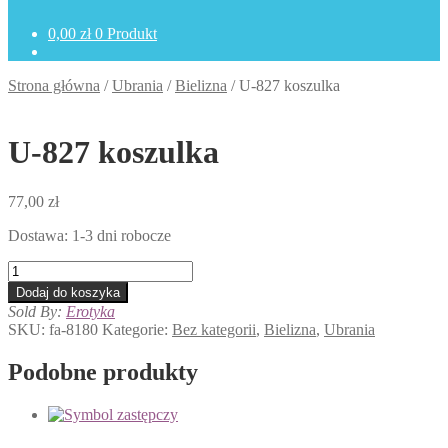
0,00
zł
0 Produkt
Strona główna
/
Ubrania
/
Bielizna
/
U-827 koszulka
U-827 koszulka
77,00
zł
Dostawa: 1-3 dni robocze
ilość
U-
Dodaj do koszyka
827
Sold By:
Erotyka
koszulka
SKU:
fa-8180
Kategorie:
Bez kategorii
,
Bielizna
,
Ubrania
Podobne produkty