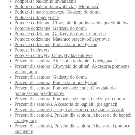
Podpórki i balkoniki inwalidzkie
Podpórki i balkoniki inwalidzkie, Mobilność
Poduszki i maty grzewcze, Gadżety do domu
Poduszki ortopedyczne
Pomoce codzienne, Chwytaki do podnoszenia przedmiotów
Pomoce codzienne, Gadżety do domu
Pomoce codzienne, Gadżety do domu, Choroba
Pomoce codzienne, Materace przeciwodleżynowe
Pomoce codzienne, Poduszki ortopedyczne
Poręcze i uchwyty
Poręcze i uchwyty, Uchwyty łazienkowe
Prezent dla seniora, Akcesoria do kąpieli i pielęgnacji
Prezent dla seniora, Chwytaki do ubrań, Akcesoria pomocne
w ubieraniu
Prezent dla seniora, Gadżety do domu
Prezent dla seniora, Poduszki ortopedyczne
Prezent dla seniora, Pomoce codzienne, Chwytaki do
podnoszenia przedmiotów
Prezent dla seniora, Pomoce codzienne, Gadżety do domu
Prezent dla seniorki, Akcesoria do kąpieli i pielęgnacji
Prezent dla seniorki, Lupy i akcesoria do czytania, Wzrok
Prezent dla seniorki, Prezent dla seniora, Akcesoria do kąpieli
i pielęgnacji
Prezent dla seniorki, Prezent dla seniora, Akcesoria i pomoce
kuchenne