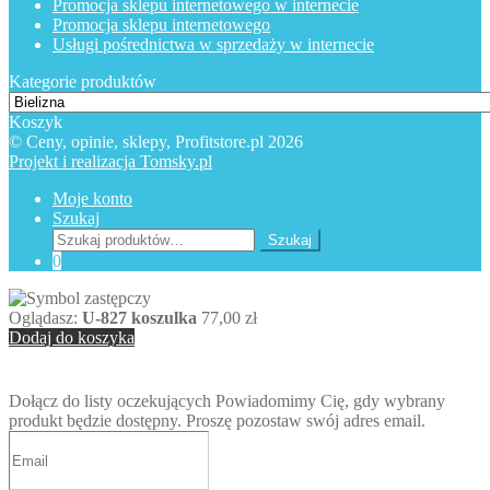
Promocja sklepu internetowego w internecie
Promocja sklepu internetowego
Usługi pośrednictwa w sprzedaży w internecie
Kategorie produktów
Koszyk
© Ceny, opinie, sklepy, Profitstore.pl 2026
Projekt i realizacja Tomsky.pl
Moje konto
Szukaj
Szukaj:
Szukaj
0
Oglądasz:
U-827 koszulka
77,00
zł
Dodaj do koszyka
Dołącz do listy oczekujących
Powiadomimy Cię, gdy wybrany
produkt będzie dostępny. Proszę pozostaw swój adres email.