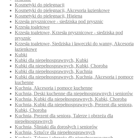
Kosmetyki do pielęgnacji
Kosmetyki do pielęgnacji, Akcesoria łazienkowe
Kosmetyki do pielęgnacji, Higiena
Krzesła prysznicowe - siedziska pod prysznic
Krzesła toaletowe
Krzesła toaletowe, Krzesła prysznicowe - siedziska pod
prysznic
Krzesła toaletowe, Siedziska i ławeczki do wanny, Akcesoria
łazienkowe
Kubki
Kubki dla niepełnosprawnych, Kubki
Kubki dla niepełnosprawnych, Kubki, Choroba
Kubki dla niepełnosprawnych, Kuchnia
Kubki dla niepełnosprawnych, Kuchnia, Akcesoria i pomoce
kuchenne
Kuchnia, Akcesoria i pomoce kuchenne
Kuchnia, Deski kuchenne dla niepełnosprawnych i seniorów
Kuchnia, Kubki dla niepełnosprawnych, Kubki, Choroba
Kuchnia, Kubki dla niepełnosprawnych, Prezent dla seniora,
Kubki, Choroba
Kuchnia, Prezent dla seniora, Talerze i obrzeża dla
niepełnosprawnych
Kuchnia, Śliniaki dla dorosłych i seniorów
Kuchnia, Sztućce dla niepełnosprawnych
Kuchnia, Talerze i obrzeża dla niepełnosprawnych