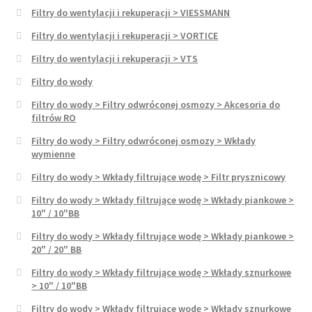
Filtry do wentylacji i rekuperacji > VIESSMANN
Filtry do wentylacji i rekuperacji > VORTICE
Filtry do wentylacji i rekuperacji > VTS
Filtry do wody
Filtry do wody > Filtry odwróconej osmozy > Akcesoria do
filtrów RO
Filtry do wody > Filtry odwróconej osmozy > Wkłady
wymienne
Filtry do wody > Wkłady filtrujące wodę > Filtr prysznicowy
Filtry do wody > Wkłady filtrujące wodę > Wkłady piankowe >
10" / 10"BB
Filtry do wody > Wkłady filtrujące wodę > Wkłady piankowe >
20" / 20" BB
Filtry do wody > Wkłady filtrujące wodę > Wkłady sznurkowe
> 10" / 10"BB
Filtry do wody > Wkłady filtrujące wodę > Wkłady sznurkowe