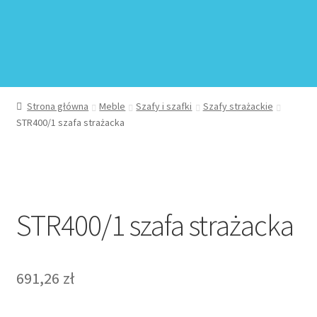
Regulamin sklepu internetowego
Sample Page
Sklep
Strona główna
Meble
Szafy i szafki
Szafy strażackie
STR400/1 szafa strażacka
Sklep
Sklep internetowy jak rozkręcić?
Zamówienie
STR400/1 szafa strażacka
691,26
zł