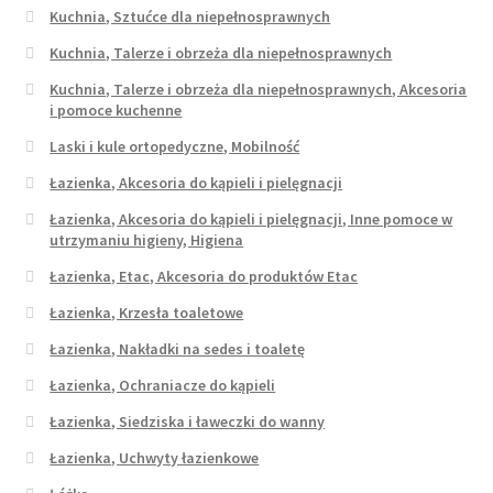
Kuchnia, Sztućce dla niepełnosprawnych
Kuchnia, Talerze i obrzeża dla niepełnosprawnych
Kuchnia, Talerze i obrzeża dla niepełnosprawnych, Akcesoria
i pomoce kuchenne
Laski i kule ortopedyczne, Mobilność
Łazienka, Akcesoria do kąpieli i pielęgnacji
Łazienka, Akcesoria do kąpieli i pielęgnacji, Inne pomoce w
utrzymaniu higieny, Higiena
Łazienka, Etac, Akcesoria do produktów Etac
Łazienka, Krzesła toaletowe
Łazienka, Nakładki na sedes i toaletę
Łazienka, Ochraniacze do kąpieli
Łazienka, Siedziska i ławeczki do wanny
Łazienka, Uchwyty łazienkowe