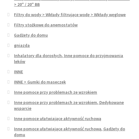
> 20" / 20" BB
Filtry do wody > Wkłady filtrujące wodę > Wkłady węglowe
Filtry stożkowe do anemostatów
Gadżety do domu
gniazda
Inhalatory dla dorosłych, Inne pomoce do przyjmowania
leków
INNE
INNE > Gumki do maseczek
Inne pomoce przy problemach ze wzrokiem
Inne pomoce przy problemach ze wzrokiem, Dedykowane
wsparcie
Inne pomoce ułatwiające aktywność ruchową
Inne pomoce ułatwiające aktywność ruchową, Gadżety do
domu