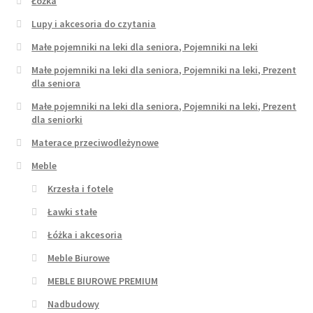
Łóżka
Lupy i akcesoria do czytania
Małe pojemniki na leki dla seniora, Pojemniki na leki
Małe pojemniki na leki dla seniora, Pojemniki na leki, Prezent
dla seniora
Małe pojemniki na leki dla seniora, Pojemniki na leki, Prezent
dla seniorki
Materace przeciwodleżynowe
Meble
Krzesła i fotele
Ławki stałe
Łóżka i akcesoria
Meble Biurowe
MEBLE BIUROWE PREMIUM
Nadbudowy