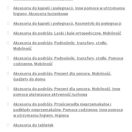
Akcesoria do kąpieli i pielęgnacji, Inne pomoce w utrzymaniu
higieny, Akcesoria łazienkowe
Akcesoria do kąpieli i pielęgnacji, Kosmetyki do pielęgnacji
Akcesoria do podróży, Laski i kule ortopedyczne, Mobilność
Akcesoria do podróży, Podnośniki, transfery, stołki,
Mobilność
Akcesoria do podróży, Podnośniki, transfery, stołki, Pomoce
codzienne, Mobilność
Akcesoria do podróży, Prezent dla seniora, Mobilność,
Gadżety do domu
Akcesoria do podróży, Prezent dla seniora, Mobilność, Inne
pomoce ułatwiające aktywność ruchową
Akcesoria do podróży, Prześcieradła nieprzemakalne i
podkłady nieprzemakalne, Pomoce codzienne, Inne pomoce
w utrzymaniu higieny, Higiena
Akcesoria do tabletek