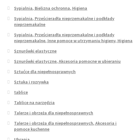
Sypialnia, Bielizna ochronna, Higiena
Sypialnia, Prześcieradła nieprzemakalne i podkłady
nieprzemakalne
Sypialnia, Prześcieradła nieprzemakalne i podkłady
nieprzemakalne, Inne pomoce w utrzymaniu higieny, Higiena
Sznurówki elastyczne
Sznurówki elastyczne, Akcesoria pomocne w ubieraniu
Sztućce dla niepełnosprawnych
Sztuka i rozrywka
tablice
Tablice na narzędzia
Talerze i obrzeża dla niepełnosprawnych
Talerze i obrzeża dla niepełnosprawnych, Akcesoria i
pomoce kuchenne
Ubrania