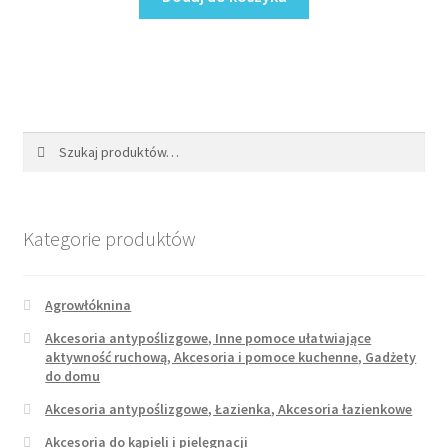
Szukaj:
Szukaj
Kategorie produktów
Agrowłóknina
Akcesoria antypoślizgowe, Inne pomoce ułatwiające
aktywność ruchową, Akcesoria i pomoce kuchenne, Gadżety
do domu
Akcesoria antypoślizgowe, Łazienka, Akcesoria łazienkowe
Akcesoria do kąpieli i pielęgnacji