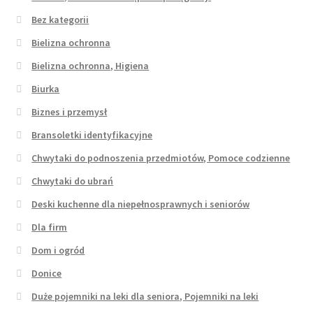
Bez kategorii
Bielizna ochronna
Bielizna ochronna, Higiena
Biurka
Biznes i przemysł
Bransoletki identyfikacyjne
Chwytaki do podnoszenia przedmiotów, Pomoce codzienne
Chwytaki do ubrań
Deski kuchenne dla niepełnosprawnych i seniorów
Dla firm
Dom i ogród
Donice
Duże pojemniki na leki dla seniora, Pojemniki na leki