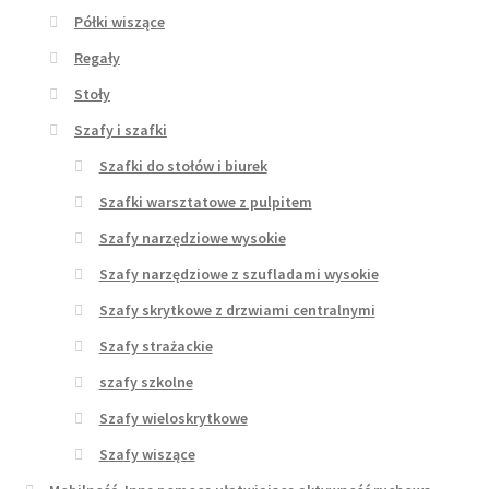
Półki wiszące
Regały
Stoły
Szafy i szafki
Szafki do stołów i biurek
Szafki warsztatowe z pulpitem
Szafy narzędziowe wysokie
Szafy narzędziowe z szufladami wysokie
Szafy skrytkowe z drzwiami centralnymi
Szafy strażackie
szafy szkolne
Szafy wieloskrytkowe
Szafy wiszące