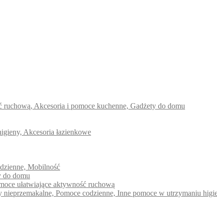
ść ruchową, Akcesoria i pomoce kuchenne, Gadżety do domu
higieny, Akcesoria łazienkowe
odzienne, Mobilność
ty do domu
pomoce ułatwiające aktywność ruchową
dy nieprzemakalne, Pomoce codzienne, Inne pomoce w utrzymaniu higi