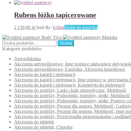
Rubens łóżko tapicerowane
2 150,00
zł
Sold By:
Łóżka
Dodaj do koszyka
Body Viva
Manoka
Szukaj:
Szukaj
Kategorie produktów
Agrowłóknina
Akcesoria antypoślizgowe, Inne pomoce ułatwiające aktywno
Akcesoria antypoślizgowe, Łazienka, Akcesoria łazienkowe
Akcesoria do kąpieli i pielęgnacji
Akcesoria do kąpieli i pielęgnacji, Inne pomoce w utrzymaniu 
Akcesoria do kąpieli i pielęgnacji, Kosmetyki do pielęgnacji
Akcesoria do podróży, Laski i kule ortopedyczne, Mobilność
Akcesoria do podróży, Podnośniki, transfery, stołki, Mobilność
Akcesoria do podróży, Podnośniki, transfery, stołki, Pomoce c
Akcesoria do podróży, Prezent dla seniora, Mobilność, Gadże
Akcesoria do podróży, Prezent dla seniora, Mobilność, Inne 
Akcesoria do podróży, Prześcieradła nieprzemakalne i podkła
Akcesoria do tabletek
Akcesoria do tabletek, Choroba