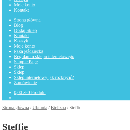
Moje konto
Kontakt
Strona główna
Blog
Dodaj Sklep
Kontakt
Koszyk
Moje konto
Paka jeździecka
Regulamin sklepu internetowego
Sample Page
Sklep
Sklep
Sklep internetowy jak rozkręcić?
Zamówienie
0,00
zł
0 Produkt
Strona główna
/
Ubrania
/
Bielizna
/
Steffie
Steffie