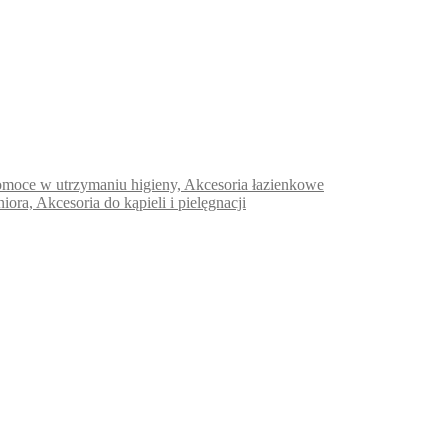
e pomoce w utrzymaniu higieny, Akcesoria łazienkowe
niora, Akcesoria do kąpieli i pielęgnacji