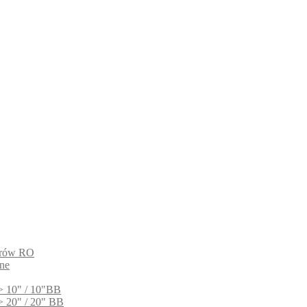
ltrów RO
ne
> 10" / 10"BB
> 20" / 20" BB