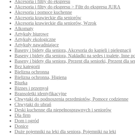
Akcesoria i filtry do ekspresu
Akcesoria i filtry do ekspresu > Filtr do ekspresu JURA
Akcesoria i pomoce kuchenne
Akcesoria krawieckie dla seniorów
Akcesoria krawieckie dla seniorów, Wzrok
Alkomaty
Artykuły biurowe
Artykuły ekologiczne
Artykuły nawadniające
Baseny i bidety dla seniora, Akcesoria do kąpieli i pielęgnacji
Baseny i bidety dla seniora, Nakładki na sedes i toaletę, Inn
Baseny i bidety dla seniora, Prezent dla seniorki, Prezent dla se
Bez kategorii
Bielizna ochronna
Bielizna ochronna, Higiena
Biurka
Biznes i przemysł
Bransoletki identyfikacyjne
Chwytaki do podnoszenia przedmiotów, Pomoce codzienne
Chwytaki do ubrań
Deski kuchenne dla niepełnosprawnych i seniorów
Dla firm
Dom i ogród
Donice
Duże pojemniki na leki dla seniora, Pojemniki na leki