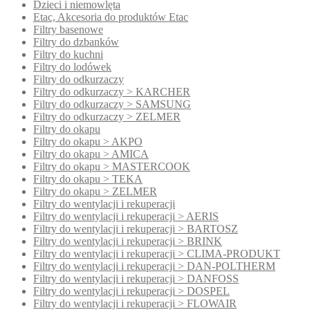
Dzieci i niemowlęta
Etac, Akcesoria do produktów Etac
Filtry basenowe
Filtry do dzbanków
Filtry do kuchni
Filtry do lodówek
Filtry do odkurzaczy
Filtry do odkurzaczy > KARCHER
Filtry do odkurzaczy > SAMSUNG
Filtry do odkurzaczy > ZELMER
Filtry do okapu
Filtry do okapu > AKPO
Filtry do okapu > AMICA
Filtry do okapu > MASTERCOOK
Filtry do okapu > TEKA
Filtry do okapu > ZELMER
Filtry do wentylacji i rekuperacji
Filtry do wentylacji i rekuperacji > AERIS
Filtry do wentylacji i rekuperacji > BARTOSZ
Filtry do wentylacji i rekuperacji > BRINK
Filtry do wentylacji i rekuperacji > CLIMA-PRODUKT
Filtry do wentylacji i rekuperacji > DAN-POLTHERM
Filtry do wentylacji i rekuperacji > DANFOSS
Filtry do wentylacji i rekuperacji > DOSPEL
Filtry do wentylacji i rekuperacji > FLOWAIR