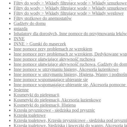
Filtry do wody > Wkłady filtrujące wodę > Wkłady sznurkowe
Filtry do wody > Wkłady filtrujące wodę > Wkłady sznurkowe
Filtry do wody > Wkłady filtrujące wodę > Wkłady węglowe
Filtry stożkowe do anemostatów
Gadżety do domu
gniazda
Inhalatory dla dorosłych, Inne pomoce do przyjmowania leków
INNE
INNE > Gumki do maseczek
Inne pomoce przy problemach ze wzrokiem
Inne pomoce przy problemach ze wzrokiem, Dedykowane wsp
Inne pomoce ułatwiające aktywność ruchową
Inne pomoce ułatwiające aktywność ruchową, Gadżety do do
Inne pomoce w utrzymaniu higieny, Akcesoria łazienkowe
Inne pomoce w utrzymaniu higieny, Higiena, Wanny i podnoś
Inne pomoce wspomagające ubieranie się
Inne pomoce wspomagające ubieranie się, Akcesoria pomocne 
Jesienne
Kosmetyki do pielęgnacji
Kosmetyki do pielęgnacji, Akcesoria łazienkowe
Kosmetyki do pielęgnacji, Higiena
Krzesła prysznicowe - siedziska pod prysznic
Krzesła toaletowe
Krzesła toaletowe, Krzesła prysznicowe - siedziska pod pryszn
Krzesła toaletowe, Siedziska i ławeczki do wanny, Akcesoria 