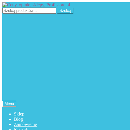
Przejdź
Przejdź
do
do
Szukaj:
Szukaj
nawigacji
treści
Menu
Sklep
Blog
Zamówienie
Koszyk