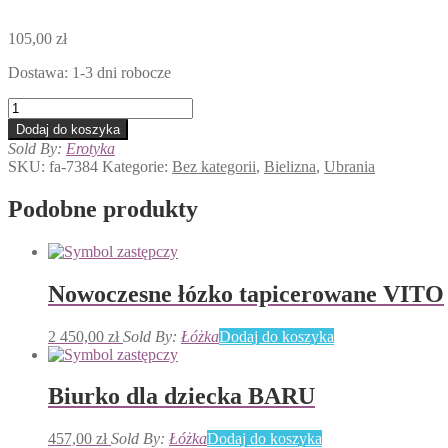
105,00
zł
Dostawa: 1-3 dni robocze
ilość
Steffie
Dodaj do koszyka
Sold By:
Erotyka
SKU:
fa-7384
Kategorie:
Bez kategorii
,
Bielizna
,
Ubrania
Podobne produkty
Nowoczesne łózko tapicerowane VITO
2 450,00
zł
Sold By:
Łóżka
Dodaj do koszyka
Biurko dla dziecka BARU
457,00
zł
Sold By:
Łóżka
Dodaj do koszyka