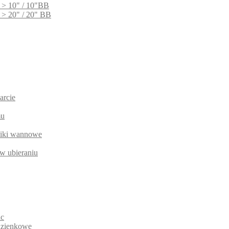
 > 10" / 10"BB
 > 20" / 20" BB
arcie
mu
niki wannowe
w ubieraniu
ic
łazienkowe