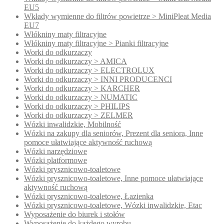
EU5
Wkłady wymienne do filtrów powietrze > MiniPleat Media
EU7
Włókniny maty filtracyjne
Włókniny maty filtracyjne > Pianki filtracyjne
Worki do odkurzaczy
Worki do odkurzaczy > AMICA
Worki do odkurzaczy > ELECTROLUX
Worki do odkurzaczy > INNI PRODUCENCI
Worki do odkurzaczy > KARCHER
Worki do odkurzaczy > NUMATIC
Worki do odkurzaczy > PHILIPS
Worki do odkurzaczy > ZELMER
Wózki inwalidzkie, Mobilność
Wózki na zakupy dla seniorów, Prezent dla seniora, Inne
pomoce ułatwiające aktywność ruchową
Wózki narzędziowe
Wózki platformowe
Wózki prysznicowo-toaletowe
Wózki prysznicowo-toaletowe, Inne pomoce ułatwiające
aktywność ruchową
Wózki prysznicowo-toaletowe, Łazienka
Wózki prysznicowo-toaletowe, Wózki inwalidzkie, Etac
Wyposażenie do biurek i stołów
Wyposażenie do każdego wyrobu