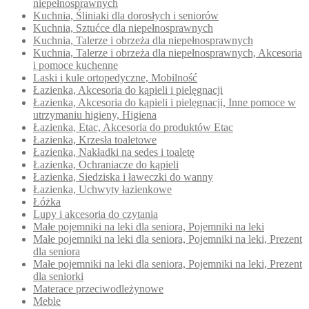
niepełnosprawnych
Kuchnia, Śliniaki dla dorosłych i seniorów
Kuchnia, Sztućce dla niepełnosprawnych
Kuchnia, Talerze i obrzeża dla niepełnosprawnych
Kuchnia, Talerze i obrzeża dla niepełnosprawnych, Akcesoria
i pomoce kuchenne
Laski i kule ortopedyczne, Mobilność
Łazienka, Akcesoria do kąpieli i pielęgnacji
Łazienka, Akcesoria do kąpieli i pielęgnacji, Inne pomoce w
utrzymaniu higieny, Higiena
Łazienka, Etac, Akcesoria do produktów Etac
Łazienka, Krzesła toaletowe
Łazienka, Nakładki na sedes i toaletę
Łazienka, Ochraniacze do kąpieli
Łazienka, Siedziska i ławeczki do wanny
Łazienka, Uchwyty łazienkowe
Łóżka
Lupy i akcesoria do czytania
Małe pojemniki na leki dla seniora, Pojemniki na leki
Małe pojemniki na leki dla seniora, Pojemniki na leki, Prezent
dla seniora
Małe pojemniki na leki dla seniora, Pojemniki na leki, Prezent
dla seniorki
Materace przeciwodleżynowe
Meble