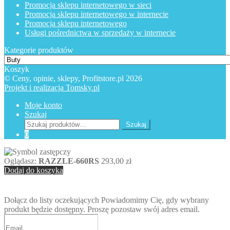
Promocja sklepu internetowego w sieci
Promocja sklepu internetowego w internecie
Promocja sklepu internetowego
Usługi pośrednictwa w sprzedaży w internecie
Kategorie produktów
Koszyk
© Ceny, opinie, sklepy, Profitstore.pl 2026
Projekt i realizacja Tomsky.pl
Moje konto
Szukaj
Szukaj:
Szukaj
0
Oglądasz:
RAZZLE-660RS
293,00
zł
Dodaj do koszyka
Dołącz do listy oczekujących
Powiadomimy Cię, gdy wybrany
produkt będzie dostępny. Proszę pozostaw swój adres email.