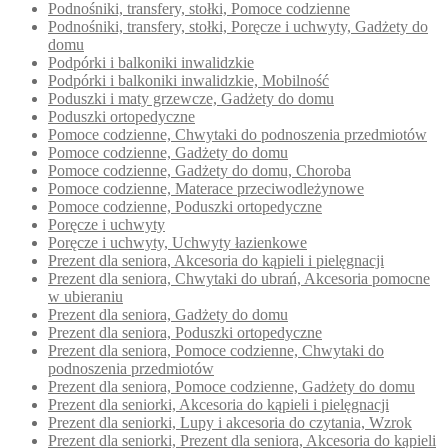
Podnośniki, transfery, stołki, Pomoce codzienne
Podnośniki, transfery, stołki, Poręcze i uchwyty, Gadżety do
domu
Podpórki i balkoniki inwalidzkie
Podpórki i balkoniki inwalidzkie, Mobilność
Poduszki i maty grzewcze, Gadżety do domu
Poduszki ortopedyczne
Pomoce codzienne, Chwytaki do podnoszenia przedmiotów
Pomoce codzienne, Gadżety do domu
Pomoce codzienne, Gadżety do domu, Choroba
Pomoce codzienne, Materace przeciwodleżynowe
Pomoce codzienne, Poduszki ortopedyczne
Poręcze i uchwyty
Poręcze i uchwyty, Uchwyty łazienkowe
Prezent dla seniora, Akcesoria do kąpieli i pielęgnacji
Prezent dla seniora, Chwytaki do ubrań, Akcesoria pomocne
w ubieraniu
Prezent dla seniora, Gadżety do domu
Prezent dla seniora, Poduszki ortopedyczne
Prezent dla seniora, Pomoce codzienne, Chwytaki do
podnoszenia przedmiotów
Prezent dla seniora, Pomoce codzienne, Gadżety do domu
Prezent dla seniorki, Akcesoria do kąpieli i pielęgnacji
Prezent dla seniorki, Lupy i akcesoria do czytania, Wzrok
Prezent dla seniorki, Prezent dla seniora, Akcesoria do kąpieli