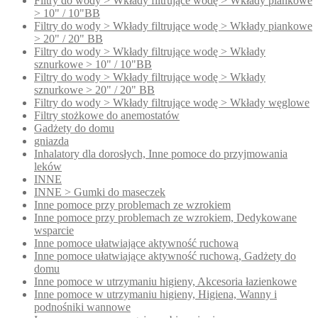
Filtry do wody > Wkłady filtrujące wodę > Wkłady piankowe
> 10" / 10"BB
Filtry do wody > Wkłady filtrujące wodę > Wkłady piankowe
> 20" / 20" BB
Filtry do wody > Wkłady filtrujące wodę > Wkłady
sznurkowe > 10" / 10"BB
Filtry do wody > Wkłady filtrujące wodę > Wkłady
sznurkowe > 20" / 20" BB
Filtry do wody > Wkłady filtrujące wodę > Wkłady węglowe
Filtry stożkowe do anemostatów
Gadżety do domu
gniazda
Inhalatory dla dorosłych, Inne pomoce do przyjmowania
leków
INNE
INNE > Gumki do maseczek
Inne pomoce przy problemach ze wzrokiem
Inne pomoce przy problemach ze wzrokiem, Dedykowane
wsparcie
Inne pomoce ułatwiające aktywność ruchową
Inne pomoce ułatwiające aktywność ruchową, Gadżety do
domu
Inne pomoce w utrzymaniu higieny, Akcesoria łazienkowe
Inne pomoce w utrzymaniu higieny, Higiena, Wanny i
podnośniki wannowe