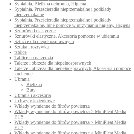
Sypialnia, Bielizna ochronna, Higiena
Sypialnia, Prześcieradła nieprzemakalne i podkłady
nieprzemakalne
Sypialnia, Prześcieradła nieprzemakalne i podkłady
nieprzemakalne, Inne pomoce w utrzymaniu higieny, Higiena
Sznurówki elastyczne
Sznurówki elastyczne, Akcesoria pomocne w ubieraniu
Sztućce dla niepełnosprawnych
Sztuka i rozrywka
tablice
Tablice na narzędzia
Talerze i obrzeża dla niepełnosprawnych
Talerze i obrzeża dla niepełnosprawnych, Akcesoria i pomoce
kuchenne
Ubrania
Bielizna
Buty
Ubrania i akcesoria
Uchwyty łazienkowe
Wkłady wymienne do filtrów powietrza
Wkłady wymienne do filtrów powietrza > MiniPleat Media
EU5
Wkłady wymienne do filtrów powietrza > MiniPleat Media
EU7
Wkłady wymienne do filtrów powietrze > MiniPleat Media