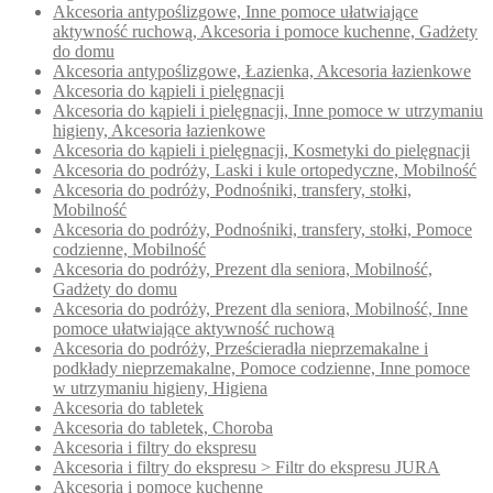
Akcesoria antypoślizgowe, Inne pomoce ułatwiające
aktywność ruchową, Akcesoria i pomoce kuchenne, Gadżety
do domu
Akcesoria antypoślizgowe, Łazienka, Akcesoria łazienkowe
Akcesoria do kąpieli i pielęgnacji
Akcesoria do kąpieli i pielęgnacji, Inne pomoce w utrzymaniu
higieny, Akcesoria łazienkowe
Akcesoria do kąpieli i pielęgnacji, Kosmetyki do pielęgnacji
Akcesoria do podróży, Laski i kule ortopedyczne, Mobilność
Akcesoria do podróży, Podnośniki, transfery, stołki,
Mobilność
Akcesoria do podróży, Podnośniki, transfery, stołki, Pomoce
codzienne, Mobilność
Akcesoria do podróży, Prezent dla seniora, Mobilność,
Gadżety do domu
Akcesoria do podróży, Prezent dla seniora, Mobilność, Inne
pomoce ułatwiające aktywność ruchową
Akcesoria do podróży, Prześcieradła nieprzemakalne i
podkłady nieprzemakalne, Pomoce codzienne, Inne pomoce
w utrzymaniu higieny, Higiena
Akcesoria do tabletek
Akcesoria do tabletek, Choroba
Akcesoria i filtry do ekspresu
Akcesoria i filtry do ekspresu > Filtr do ekspresu JURA
Akcesoria i pomoce kuchenne