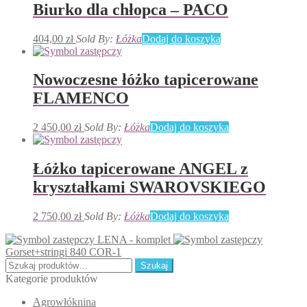
Biurko dla chłopca – PACO
404,00
zł
Sold By:
Łóżka
Dodaj do koszyka
Nowoczesne łóżko tapicerowane
FLAMENCO
2 450,00
zł
Sold By:
Łóżka
Dodaj do koszyka
Łóżko tapicerowane ANGEL z
kryształkami SWAROVSKIEGO
2 750,00
zł
Sold By:
Łóżka
Dodaj do koszyka
LENA - komplet
Gorset+stringi 840 COR-1
Szukaj:
Szukaj
Kategorie produktów
Agrowłóknina