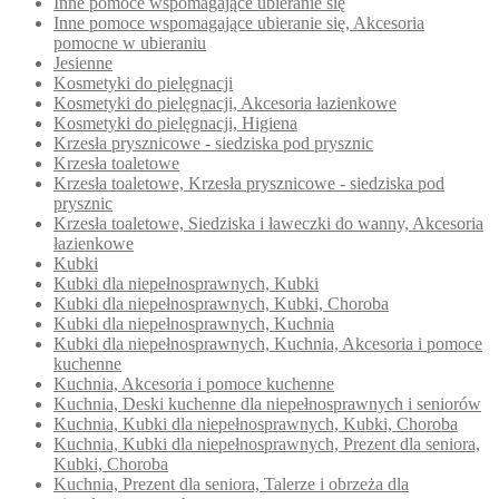
Inne pomoce wspomagające ubieranie się
Inne pomoce wspomagające ubieranie się, Akcesoria
pomocne w ubieraniu
Jesienne
Kosmetyki do pielęgnacji
Kosmetyki do pielęgnacji, Akcesoria łazienkowe
Kosmetyki do pielęgnacji, Higiena
Krzesła prysznicowe - siedziska pod prysznic
Krzesła toaletowe
Krzesła toaletowe, Krzesła prysznicowe - siedziska pod
prysznic
Krzesła toaletowe, Siedziska i ławeczki do wanny, Akcesoria
łazienkowe
Kubki
Kubki dla niepełnosprawnych, Kubki
Kubki dla niepełnosprawnych, Kubki, Choroba
Kubki dla niepełnosprawnych, Kuchnia
Kubki dla niepełnosprawnych, Kuchnia, Akcesoria i pomoce
kuchenne
Kuchnia, Akcesoria i pomoce kuchenne
Kuchnia, Deski kuchenne dla niepełnosprawnych i seniorów
Kuchnia, Kubki dla niepełnosprawnych, Kubki, Choroba
Kuchnia, Kubki dla niepełnosprawnych, Prezent dla seniora,
Kubki, Choroba
Kuchnia, Prezent dla seniora, Talerze i obrzeża dla