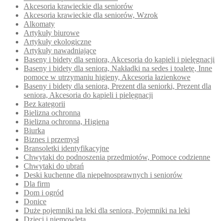
Akcesoria krawieckie dla seniorów
Akcesoria krawieckie dla seniorów, Wzrok
Alkomaty
Artykuły biurowe
Artykuły ekologiczne
Artykuły nawadniające
Baseny i bidety dla seniora, Akcesoria do kąpieli i pielęgnacji
Baseny i bidety dla seniora, Nakładki na sedes i toaletę, Inne
pomoce w utrzymaniu higieny, Akcesoria łazienkowe
Baseny i bidety dla seniora, Prezent dla seniorki, Prezent dla
seniora, Akcesoria do kąpieli i pielęgnacji
Bez kategorii
Bielizna ochronna
Bielizna ochronna, Higiena
Biurka
Biznes i przemysł
Bransoletki identyfikacyjne
Chwytaki do podnoszenia przedmiotów, Pomoce codzienne
Chwytaki do ubrań
Deski kuchenne dla niepełnosprawnych i seniorów
Dla firm
Dom i ogród
Donice
Duże pojemniki na leki dla seniora, Pojemniki na leki
Dzieci i niemowlęta