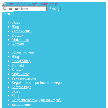
Przejdź
Przejdź
do
do
Szukaj:
Szukaj
nawigacji
treści
Menu
Sklep
Blog
Zamówienie
Koszyk
Moje konto
Kontakt
Strona główna
Blog
Dodaj Sklep
Kontakt
Koszyk
Moje konto
Paka jeździecka
Regulamin sklepu internetowego
Sample Page
Sklep
Sklep
Sklep internetowy jak rozkręcić?
Zamówienie