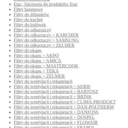
Etac, Akcesoria do produktów Etac
Filtry basenowe
Filtry do dzbanków
Filtry do kuchni
Filtry do lodówek
Filtry do odkurzaczy
Filtry do odkurzaczy > KARCHER
Filtry do odkurzaczy > SAMSUNG
Filtry do odkurzaczy > ZELMER
Filtry do okapu
Filtry do okapu > AKPO
Filtry do okapu > AMICA
Filtry do okapu > MASTERCOOK
Filtry do okapu > TEKA
Filtry do okapu > ZELMER
Filtry do wentylacji i rekuperacji
Filtry do wentylacji i rekuperacji > AERIS
Filtry do wentylacji i rekuperacji > BARTOSZ
Filtry do wentylacji i rekuperacji > BRINK
Filtry do wentylacji i rekuperacji > CLIMA-PRODUKT
Filtry do wentylacji i rekuperacji > DAN-POLTHERM
Filtry do wentylacji i rekuperacji > DANFOSS
Filtry do wentylacji i rekuperacji > DOSPEL
Filtry do wentylacji i rekuperacji > FLOWAIR
Filtry do wentylacji i rekuperacji > FRAPOL