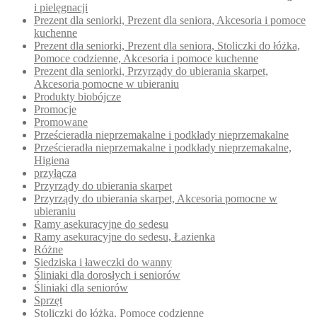
i pielęgnacji
Prezent dla seniorki, Prezent dla seniora, Akcesoria i pomoce
kuchenne
Prezent dla seniorki, Prezent dla seniora, Stoliczki do łóżka,
Pomoce codzienne, Akcesoria i pomoce kuchenne
Prezent dla seniorki, Przyrządy do ubierania skarpet,
Akcesoria pomocne w ubieraniu
Produkty biobójcze
Promocje
Promowane
Prześcieradła nieprzemakalne i podkłady nieprzemakalne
Prześcieradła nieprzemakalne i podkłady nieprzemakalne,
Higiena
przyłącza
Przyrządy do ubierania skarpet
Przyrządy do ubierania skarpet, Akcesoria pomocne w
ubieraniu
Ramy asekuracyjne do sedesu
Ramy asekuracyjne do sedesu, Łazienka
Różne
Siedziska i ławeczki do wanny
Śliniaki dla dorosłych i seniorów
Śliniaki dla seniorów
Sprzęt
Stoliczki do łóżka, Pomoce codzienne