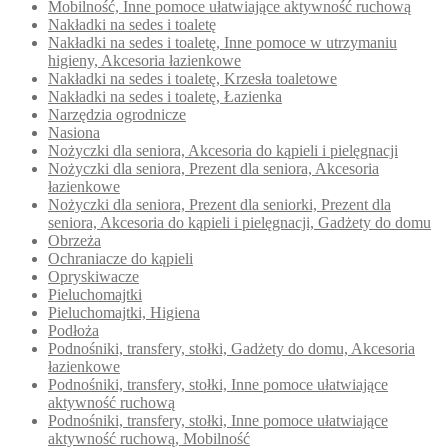
Mobilność, Inne pomoce ułatwiające aktywność ruchową
Nakładki na sedes i toaletę
Nakładki na sedes i toaletę, Inne pomoce w utrzymaniu
higieny, Akcesoria łazienkowe
Nakładki na sedes i toaletę, Krzesła toaletowe
Nakładki na sedes i toaletę, Łazienka
Narzędzia ogrodnicze
Nasiona
Nożyczki dla seniora, Akcesoria do kąpieli i pielęgnacji
Nożyczki dla seniora, Prezent dla seniora, Akcesoria
łazienkowe
Nożyczki dla seniora, Prezent dla seniorki, Prezent dla
seniora, Akcesoria do kąpieli i pielęgnacji, Gadżety do domu
Obrzeża
Ochraniacze do kąpieli
Opryskiwacze
Pieluchomajtki
Pieluchomajtki, Higiena
Podłoża
Podnośniki, transfery, stołki, Gadżety do domu, Akcesoria
łazienkowe
Podnośniki, transfery, stołki, Inne pomoce ułatwiające
aktywność ruchową
Podnośniki, transfery, stołki, Inne pomoce ułatwiające
aktywność ruchową, Mobilność