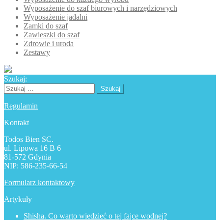
Wyposażenie do szaf biurowych i narzędziowych
Wyposażenie jadalni
Zamki do szaf
Zawieszki do szaf
Zdrowie i uroda
Zestawy
Szukaj:
Szukaj:
Regulamin
Kontakt
Todos Bien SC.
ul. Lipowa 16 B 6
81-572 Gdynia
NIP: 586-235-66-54
Formularz kontaktowy
Artykuły
Shisha. Co warto wiedzieć o tej fajce wodnej?