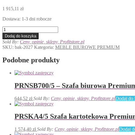
1 915,11
zł
Dostawa: 1-3 dni robocze
ilość
PRBL15/C/PK
Dodaj do koszyka
Biurko
Sold By:
Ceny, opinie, sklepy, Profitstore.pl
Premium
SKU:
bak-2027
Kategoria:
MEBLE BIUROWE PREMIUM
Podobne produkty
PRNSB700/5 – Szafa biurowa Premiu
644,52
zł
Sold By:
Ceny, opinie, sklepy, Profitstore.pl
Dodaj do 
PRSKA4/5 Szafa kartotekowa Premiu
1 574,40
zł
Sold By:
Ceny, opinie, sklepy, Profitstore.pl
Dodaj d