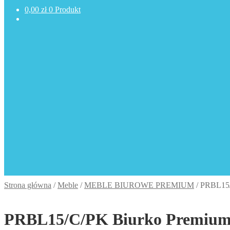
0,00
zł
0 Produkt
Strona główna
/
Meble
/
MEBLE BIUROWE PREMIUM
/
PRBL15/
PRBL15/C/PK Biurko Premiu