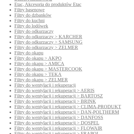
Etac, Akcesoria do produktów Etac
Filtry basenowe
Filtry do dzbanków
Filtry do kuchni
Filtry do lodówek
Filtry do odkurzaczy
Filtry do odkurzaczy > KARCHER
Filtry do odkurzaczy > SAMSUNG
Filtry do odkurzaczy > ZELMER
Filtry do okapu
Filtry do okapu > AKPO
Filtry do okapu > AMICA
Filtry do okapu > MASTERCOOK
Filtry do okapu > TEKA
Filtry do okapu > ZELMER
Filtry do wentylacji i rekuperacji
Filtry do wentylacji i rekuperacji > AERIS
Filtry do wentylacji i rekuperacji > BARTOSZ
Filtry do wentylacji i rekuperacji > BRINK
Filtry do wentylacji i rekuperacji > CLIMA-PRODUKT
Filtry do wentylacji i rekuperacji > DAN-POLTHERM
Filtry do wentylacji i rekuperacji > DANFOSS
Filtry do wentylacji i rekuperacji > DOSPEL
Filtry do wentylacji i rekuperacji > FLOWAIR
Filtry do wentylacji i rekuperacji > FRAPOL