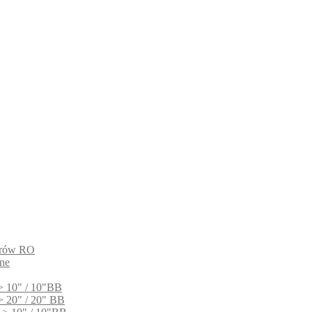
ltrów RO
ne
> 10" / 10"BB
> 20" / 20" BB