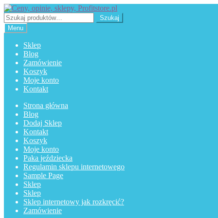
Przejdź
Przejdź
do
do
Szukaj:
Szukaj
nawigacji
treści
Menu
Sklep
Blog
Zamówienie
Koszyk
Moje konto
Kontakt
Strona główna
Blog
Dodaj Sklep
Kontakt
Koszyk
Moje konto
Paka jeździecka
Regulamin sklepu internetowego
Sample Page
Sklep
Sklep
Sklep internetowy jak rozkręcić?
Zamówienie