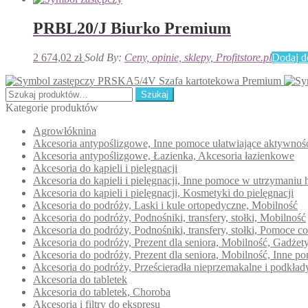
PRBL20/J Biurko Premium
2 674,02
zł
Sold By:
Ceny, opinie, sklepy, Profitstore.pl
Dodaj d
PRSKA5/4V Szafa kartotekowa Premium
Szukaj:
Szukaj
Kategorie produktów
Agrowłóknina
Akcesoria antypoślizgowe, Inne pomoce ułatwiające aktywno
Akcesoria antypoślizgowe, Łazienka, Akcesoria łazienkowe
Akcesoria do kąpieli i pielęgnacji
Akcesoria do kąpieli i pielęgnacji, Inne pomoce w utrzymaniu 
Akcesoria do kąpieli i pielęgnacji, Kosmetyki do pielęgnacji
Akcesoria do podróży, Laski i kule ortopedyczne, Mobilność
Akcesoria do podróży, Podnośniki, transfery, stołki, Mobilność
Akcesoria do podróży, Podnośniki, transfery, stołki, Pomoce c
Akcesoria do podróży, Prezent dla seniora, Mobilność, Gadże
Akcesoria do podróży, Prezent dla seniora, Mobilność, Inne 
Akcesoria do podróży, Prześcieradła nieprzemakalne i podkła
Akcesoria do tabletek
Akcesoria do tabletek, Choroba
Akcesoria i filtry do ekspresu