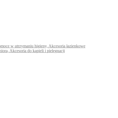
e pomoce w utrzymaniu higieny, Akcesoria łazienkowe
niora, Akcesoria do kąpieli i pielęgnacji