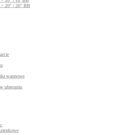
 > 10" / 10"BB
 > 20" / 20" BB
arcie
mu
niki wannowe
w ubieraniu
ic
łazienkowe