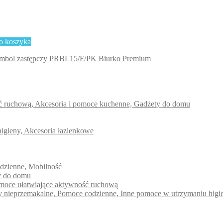
o koszyka
PRBL15/F/PK Biurko Premium
ść ruchową, Akcesoria i pomoce kuchenne, Gadżety do domu
higieny, Akcesoria łazienkowe
odzienne, Mobilność
ty do domu
pomoce ułatwiające aktywność ruchową
dy nieprzemakalne, Pomoce codzienne, Inne pomoce w utrzymaniu higi