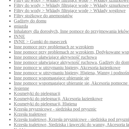
Filtry do wody > Wkłady filtrujące wodę > Wkłady sznurkowe
Filtry do wody > Wkłady filtrujące wodę > Wkłady sznurkowe
Filtry do wody > Wkłady filtrujące wodę > Wkłady węglowe
Filtry stożkowe do anemostatów
Gadżety do domu
gniazda
Inhalatory dla dorosłych, Inne pomoce do przyjmowania leków
INNE
INNE > Gumki do maseczek
Inne pomoce przy problemach ze wzrokiem
Inne pomoce przy problemach ze wzrokiem, Dedykowane wsp
Inne pomoce ułatwiające aktywność ruchową
Inne pomoce ułatwiające aktywność ruchową, Gadżety do do
Inne pomoce w utrzymaniu higieny, Akcesoria łazienkowe
Inne pomoce w utrzymaniu higieny, Higiena, Wanny i podnoś
Inne pomoce wspomagające ubieranie się
Inne pomoce wspomagające ubieranie się, Akcesoria pomocne 
Jesienne
Kosmetyki do pielęgnacji
Kosmetyki do pielęgnacji, Akcesoria łazienkowe
Kosmetyki do pielęgnacji, Higiena
Krzesła prysznicowe - siedziska pod prysznic
Krzesła toaletowe
Krzesła toaletowe, Krzesła prysznicowe - siedziska pod pryszn
Krzesła toaletowe, Siedziska i ławeczki do wanny, Akcesoria 