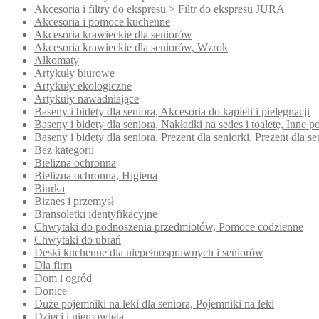
Akcesoria i filtry do ekspresu > Filtr do ekspresu JURA
Akcesoria i pomoce kuchenne
Akcesoria krawieckie dla seniorów
Akcesoria krawieckie dla seniorów, Wzrok
Alkomaty
Artykuły biurowe
Artykuły ekologiczne
Artykuły nawadniające
Baseny i bidety dla seniora, Akcesoria do kąpieli i pielęgnacji
Baseny i bidety dla seniora, Nakładki na sedes i toaletę, Inn
Baseny i bidety dla seniora, Prezent dla seniorki, Prezent dla se
Bez kategorii
Bielizna ochronna
Bielizna ochronna, Higiena
Biurka
Biznes i przemysł
Bransoletki identyfikacyjne
Chwytaki do podnoszenia przedmiotów, Pomoce codzienne
Chwytaki do ubrań
Deski kuchenne dla niepełnosprawnych i seniorów
Dla firm
Dom i ogród
Donice
Duże pojemniki na leki dla seniora, Pojemniki na leki
Dzieci i niemowlęta