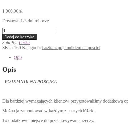
1 000,00
zł
Dostawa: 1-3 dni robocze
ilość
POJEMNIK
Dodaj do koszyka
NA
Sold By:
Łóżka
POŚCIEL
SKU:
160
Kategoria:
Łóżka z pojemnikiem na pościel
Opis
Opis
POJEMNIK NA POŚCIEL
Dla bardziej wymagających klientów przygotowaliśmy dodatkową opc
Można ja zamontować w każdym z naszych
łóżek
.
To dodatkowe miejsce do przechowywania rzeczy.