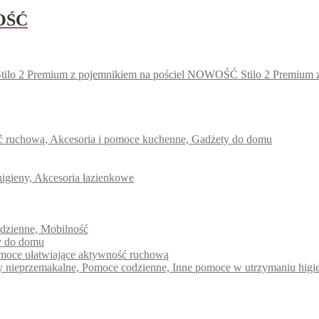
WOŚĆ
ów.
u
Stilo 2 Premium
ów.
u
ść ruchową, Akcesoria i pomoce kuchenne, Gadżety do domu
higieny, Akcesoria łazienkowe
u
odzienne, Mobilność
ty do domu
pomoce ułatwiające aktywność ruchową
dy nieprzemakalne, Pomoce codzienne, Inne pomoce w utrzymaniu higi