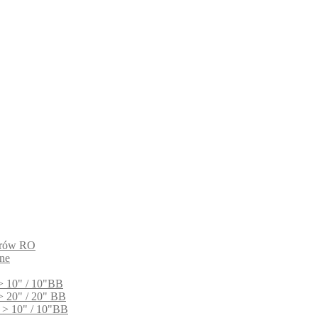
ltrów RO
ne
> 10" / 10"BB
> 20" / 20" BB
 > 10" / 10"BB