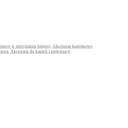
e pomoce w utrzymaniu higieny, Akcesoria łazienkowe
niora, Akcesoria do kąpieli i pielęgnacji