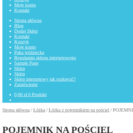
Moje konto
Kontakt
Strona główna
Blog
Dodaj Sklep
Kontakt
Koszyk
Moje konto
Paka jeździecka
Regulamin sklepu internetowego
Sample Page
Sklep
Sklep
Sklep internetowy jak rozkręcić?
Zamówienie
0,00
zł
0 Produkt
Strona główna
/
Łóżka
/
Łóżka z pojemnikiem na pościel
/
POJEMNI
POJEMNIK NA POŚCIEL