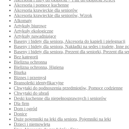
Akcesoria i pomoce kuchenne
Akcesoria krawieckie dla seniorów
Akcesoria krawieckie dla seniorów, Wzrok
Alkomaty
Artykuły biurowe
Artykuły ekologiczne
Artykuły nawadniające
Baseny i bidety dla seniora, Akcesoria do kąpieli i pielęgnacji
Baseny i bidety dla seniora, Nakładki na sedes i toaletę, Inn
Baseny i bidety dla seniora, Prezent dla seniorki, Prezent dla se
Bez kategorii
Bielizna ochronna
Bielizna ochronna, Higiena
Biurka
Biznes i przemysł
Bransoletki identyfikacyjne
Chwytaki do podnoszenia przedmiotów, Pomoce codzienne
Chwytaki do ubrań
Deski kuchenne dla niepełnosprawnych i seniorów
Dla firm
Dom i ogród
Donice
Duże pojemniki na leki dla seniora, Pojemniki na leki
Dzieci i niemowlęta