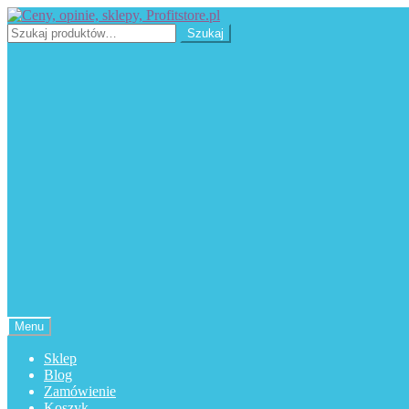
Przejdź
Przejdź
do
do
Szukaj:
Szukaj
nawigacji
treści
Menu
Sklep
Blog
Zamówienie
Koszyk