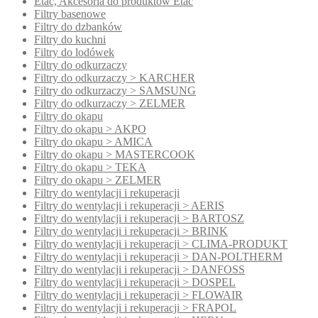
Etac, Akcesoria do produktów Etac
Filtry basenowe
Filtry do dzbanków
Filtry do kuchni
Filtry do lodówek
Filtry do odkurzaczy
Filtry do odkurzaczy > KARCHER
Filtry do odkurzaczy > SAMSUNG
Filtry do odkurzaczy > ZELMER
Filtry do okapu
Filtry do okapu > AKPO
Filtry do okapu > AMICA
Filtry do okapu > MASTERCOOK
Filtry do okapu > TEKA
Filtry do okapu > ZELMER
Filtry do wentylacji i rekuperacji
Filtry do wentylacji i rekuperacji > AERIS
Filtry do wentylacji i rekuperacji > BARTOSZ
Filtry do wentylacji i rekuperacji > BRINK
Filtry do wentylacji i rekuperacji > CLIMA-PRODUKT
Filtry do wentylacji i rekuperacji > DAN-POLTHERM
Filtry do wentylacji i rekuperacji > DANFOSS
Filtry do wentylacji i rekuperacji > DOSPEL
Filtry do wentylacji i rekuperacji > FLOWAIR
Filtry do wentylacji i rekuperacji > FRAPOL