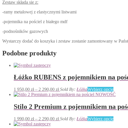
Zestaw składa sie z:
-ramy metalowej z elastycznymi listwami
-pojemnika na pościel z białego mdf
-podnośników gazowych
Wystarczy dodać do koszyka i zestaw zostanie zamontowany w Pańs
Podobne produkty
Łóżko RUBENS z pojemnikiem na po
Zakres
Ten
1 950,00
zł
–
2 290,00
zł
Sold By:
Łóżka
Wybierz opcje
cen:
produkt
od
ma
1
wiele
Stilo 2 Premium z pojemnikiem na p
950,00 zł
wariant
do
Opcje
Zakres
Ten
1 990,00
zł
–
2 290,00
zł
Sold By:
Łóżka
Wybierz opcje
2
można
cen:
produkt
290,00 zł
wybrać