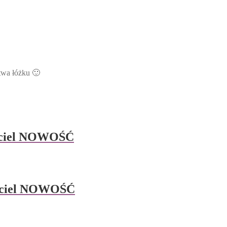
twa łóżku 🙂
ściel NOWOŚĆ
ościel NOWOŚĆ
ów.