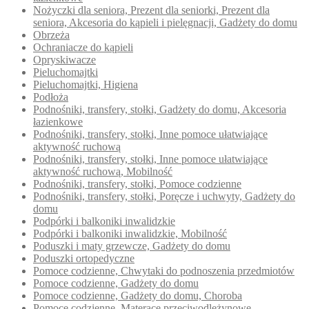
Nożyczki dla seniora, Prezent dla seniorki, Prezent dla
seniora, Akcesoria do kąpieli i pielęgnacji, Gadżety do domu
Obrzeża
Ochraniacze do kąpieli
Opryskiwacze
Pieluchomajtki
Pieluchomajtki, Higiena
Podłoża
Podnośniki, transfery, stołki, Gadżety do domu, Akcesoria
łazienkowe
Podnośniki, transfery, stołki, Inne pomoce ułatwiające
aktywność ruchową
Podnośniki, transfery, stołki, Inne pomoce ułatwiające
aktywność ruchową, Mobilność
Podnośniki, transfery, stołki, Pomoce codzienne
Podnośniki, transfery, stołki, Poręcze i uchwyty, Gadżety do
domu
Podpórki i balkoniki inwalidzkie
Podpórki i balkoniki inwalidzkie, Mobilność
Poduszki i maty grzewcze, Gadżety do domu
Poduszki ortopedyczne
Pomoce codzienne, Chwytaki do podnoszenia przedmiotów
Pomoce codzienne, Gadżety do domu
Pomoce codzienne, Gadżety do domu, Choroba
Pomoce codzienne, Materace przeciwodleżynowe