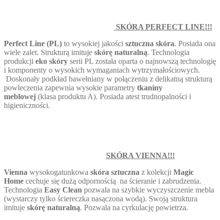
SKÓRA PERFECT LINE!!!
Perfect Line
(
PL)
to wysokiej jakości
sztuczna skóra
. Posiada ona
wiele zalet. Strukturą imituje
skórę naturalną
. Technologia
produkcji
eko skóry
serii PL została oparta o najnowszą technologię
i komponenty o wysokich wymaganiach wytrzymałościowych.
Doskonały podkład bawełniany w połączeniu z delikatną strukturą
powleczenia zapewnia wysokie parametry
tkaniny
meblowej
(klasa produktu A). Posiada atest trudnopalności i
higieniczności.
SKÓRA VIENNA!!!
Vienna
wysokogatunkowa
skóra sztuczna
z kolekcji
Magic
Home
cechuje się dużą odpornością na ścieranie i zabrudzenia.
Technologia
Easy Clean
pozwala na szybkie wyczyszczenie mebla
(wystarczy tylko ściereczka nasączona wodą). Swoją struktura
imituje
skórę naturalną
. Pozwala na cyrkulację powietrza.