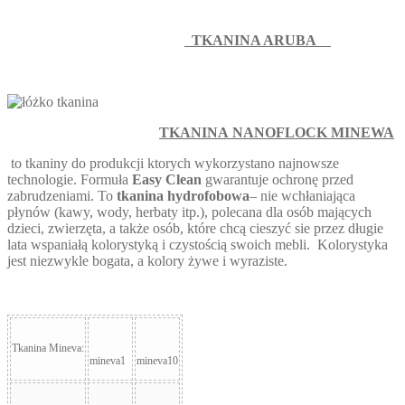
TKANINA ARUBA
TKANINA
NANOFLOCK MINEWA
to tkaniny do produkcji ktorych wykorzystano najnowsze
technologie. Formuła
Easy Clean
gwarantuje ochronę przed
zabrudzeniami. To
tkanina hydrofobowa
– nie wchłaniająca
płynów (kawy, wody, herbaty itp.), polecana dla osób mających
dzieci, zwierzęta, a także osób, które chcą cieszyć sie przez długie
lata wspaniałą kolorystyką i czystością swoich mebli. Kolorystyka
jest niezwykle bogata, a kolory żywe i wyraziste.
Tkanina Mineva:
mineva1
mineva10