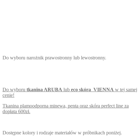
Do wyboru narożnik prawostronny lub lewostronny.
Do wyboru
tka
ni
n
a ARUBA
lub
eco skóra
VIENNA
w tej samej
cenie!
Tkanina plamoodporna minewa, penta oraz skóra perfect line za
dopłata 600zł.
Dostępne kolory i rodzaje materiałów w próbnikach poniżej.