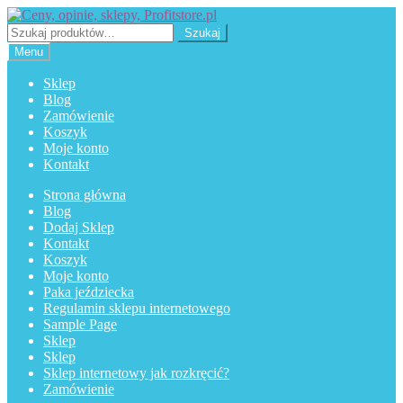
Przejdź
Przejdź
do
do
Szukaj:
Szukaj
nawigacji
treści
Menu
Sklep
Blog
Zamówienie
Koszyk
Moje konto
Kontakt
Strona główna
Blog
Dodaj Sklep
Kontakt
Koszyk
Moje konto
Paka jeździecka
Regulamin sklepu internetowego
Sample Page
Sklep
Sklep
Sklep internetowy jak rozkręcić?
Zamówienie