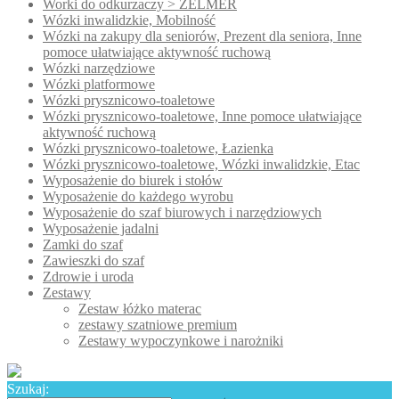
Worki do odkurzaczy > ZELMER
Wózki inwalidzkie, Mobilność
Wózki na zakupy dla seniorów, Prezent dla seniora, Inne
pomoce ułatwiające aktywność ruchową
Wózki narzędziowe
Wózki platformowe
Wózki prysznicowo-toaletowe
Wózki prysznicowo-toaletowe, Inne pomoce ułatwiające
aktywność ruchową
Wózki prysznicowo-toaletowe, Łazienka
Wózki prysznicowo-toaletowe, Wózki inwalidzkie, Etac
Wyposażenie do biurek i stołów
Wyposażenie do każdego wyrobu
Wyposażenie do szaf biurowych i narzędziowych
Wyposażenie jadalni
Zamki do szaf
Zawieszki do szaf
Zdrowie i uroda
Zestawy
Zestaw łóżko materac
zestawy szatniowe premium
Zestawy wypoczynkowe i narożniki
Szukaj: