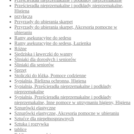
Prześcieradła nieprzemakalne i podkłady nieprzemakalne
Prześcieradła nieprzemakalne i podkłady nieprzemakalne,
Higiena
przyłącza
Przyrządy do ubierania skarpet
Przyrządy do ubierania skarpet, Akcesoria pomocne w
ubieraniu
Ramy asekuracyjne do sedesu
Ramy asekuracyjne do sedesu, Łazienka
Różne
Siedziska i ławeczki do wanny
Śliniaki dla dorosłych i seniorów
Śliniaki dla seniorów
Sprzęt
Stoliczki do łóżka, Pomoce codzienne
Sypialnia, Bielizna ochronna, Higiena
Sypialnia, Prześcieradła nieprzemakalne i podkłady
nieprzemakalne
Sypialnia, Prześcieradła nieprzemakalne i podkłady
nieprzemakalne, Inne pomoce w utrzymaniu higieny, Higiena
Sznurówki elastyczne
Sznurówki elastyczne, Akcesoria pomocne w ubieraniu
Sztućce dla niepełnosprawnych
Sztuka i rozrywka
tablice