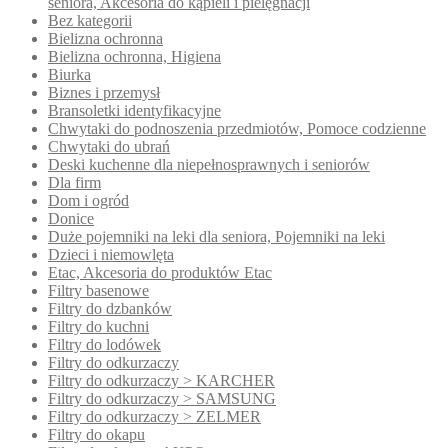
seniora, Akcesoria do kąpieli i pielęgnacji
Bez kategorii
Bielizna ochronna
Bielizna ochronna, Higiena
Biurka
Biznes i przemysł
Bransoletki identyfikacyjne
Chwytaki do podnoszenia przedmiotów, Pomoce codzienne
Chwytaki do ubrań
Deski kuchenne dla niepełnosprawnych i seniorów
Dla firm
Dom i ogród
Donice
Duże pojemniki na leki dla seniora, Pojemniki na leki
Dzieci i niemowlęta
Etac, Akcesoria do produktów Etac
Filtry basenowe
Filtry do dzbanków
Filtry do kuchni
Filtry do lodówek
Filtry do odkurzaczy
Filtry do odkurzaczy > KARCHER
Filtry do odkurzaczy > SAMSUNG
Filtry do odkurzaczy > ZELMER
Filtry do okapu