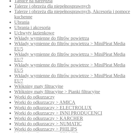
Tablice na narzędzia
Talerze i obrzeża dla niepełnosprawnych
Talerze i obrzeża dla niepełnosprawnych, Akcesoria i pomoce
kuchenne
Ubrania
Ubrania i akcesoria
Uchwyty łazienkowe
Wkłady wymienne do filtrów powietrza
Wkłady wymienne do filtrów powietrza > MiniPleat Media
EU5
Wkłady wymienne do filtrów powietrza > MiniPleat Media
EU7
Wkłady wymienne do filtrów powietrze > MiniPleat Media
EU5
Wkłady wymienne do filtrów powietrze > MiniPleat Media
EU7
Włókniny maty filtracyjne
Włókniny maty filtracyjne > Pianki filtracyjne
Worki do odkurzaczy
Worki do odkurzaczy > AMICA
Worki do odkurzaczy > ELECTROLUX
Worki do odkurzaczy > INNI PRODUCENCI
Worki do odkurzaczy > KARCHER
Worki do odkurzaczy > NUMATIC
Worki do odkurzaczy > PHILIPS