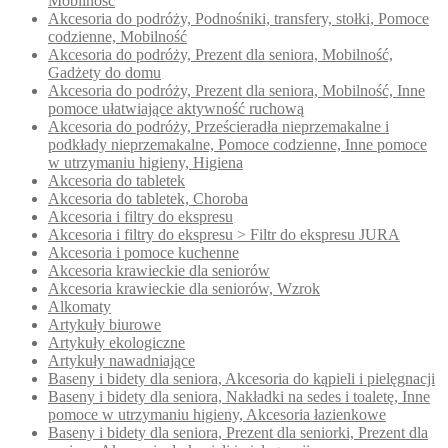
Mobilność
Akcesoria do podróży, Podnośniki, transfery, stołki, Pomoce
codzienne, Mobilność
Akcesoria do podróży, Prezent dla seniora, Mobilność,
Gadżety do domu
Akcesoria do podróży, Prezent dla seniora, Mobilność, Inne
pomoce ułatwiające aktywność ruchową
Akcesoria do podróży, Prześcieradła nieprzemakalne i
podkłady nieprzemakalne, Pomoce codzienne, Inne pomoce
w utrzymaniu higieny, Higiena
Akcesoria do tabletek
Akcesoria do tabletek, Choroba
Akcesoria i filtry do ekspresu
Akcesoria i filtry do ekspresu > Filtr do ekspresu JURA
Akcesoria i pomoce kuchenne
Akcesoria krawieckie dla seniorów
Akcesoria krawieckie dla seniorów, Wzrok
Alkomaty
Artykuły biurowe
Artykuły ekologiczne
Artykuły nawadniające
Baseny i bidety dla seniora, Akcesoria do kąpieli i pielęgnacji
Baseny i bidety dla seniora, Nakładki na sedes i toaletę, Inne
pomoce w utrzymaniu higieny, Akcesoria łazienkowe
Baseny i bidety dla seniora, Prezent dla seniorki, Prezent dla