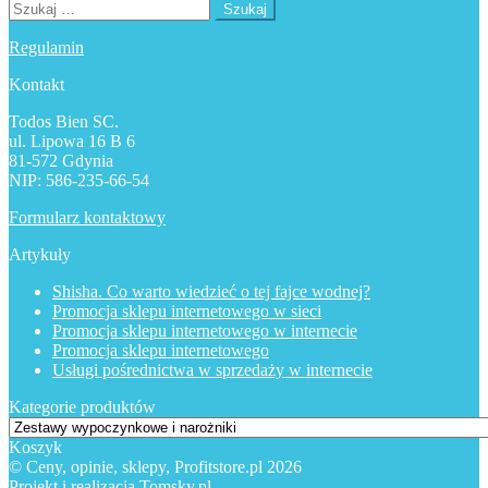
Szukaj:
Regulamin
Kontakt
Todos Bien SC.
ul. Lipowa 16 B 6
81-572 Gdynia
NIP: 586-235-66-54
Formularz kontaktowy
Artykuły
Shisha. Co warto wiedzieć o tej fajce wodnej?
Promocja sklepu internetowego w sieci
Promocja sklepu internetowego w internecie
Promocja sklepu internetowego
Usługi pośrednictwa w sprzedaży w internecie
Kategorie produktów
Koszyk
© Ceny, opinie, sklepy, Profitstore.pl 2026
Projekt i realizacja Tomsky.pl