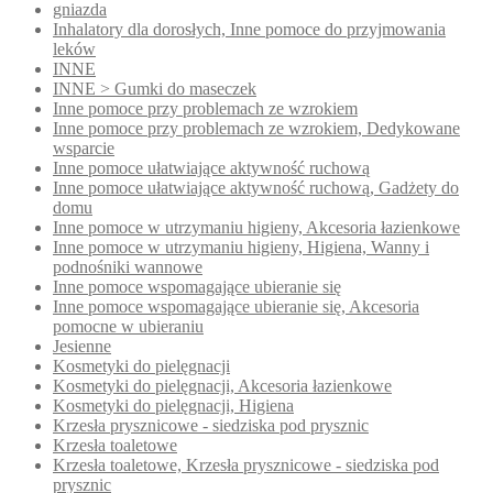
gniazda
Inhalatory dla dorosłych, Inne pomoce do przyjmowania
leków
INNE
INNE > Gumki do maseczek
Inne pomoce przy problemach ze wzrokiem
Inne pomoce przy problemach ze wzrokiem, Dedykowane
wsparcie
Inne pomoce ułatwiające aktywność ruchową
Inne pomoce ułatwiające aktywność ruchową, Gadżety do
domu
Inne pomoce w utrzymaniu higieny, Akcesoria łazienkowe
Inne pomoce w utrzymaniu higieny, Higiena, Wanny i
podnośniki wannowe
Inne pomoce wspomagające ubieranie się
Inne pomoce wspomagające ubieranie się, Akcesoria
pomocne w ubieraniu
Jesienne
Kosmetyki do pielęgnacji
Kosmetyki do pielęgnacji, Akcesoria łazienkowe
Kosmetyki do pielęgnacji, Higiena
Krzesła prysznicowe - siedziska pod prysznic
Krzesła toaletowe
Krzesła toaletowe, Krzesła prysznicowe - siedziska pod
prysznic