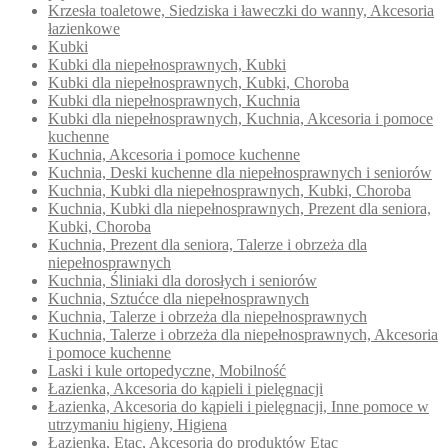
Krzesła toaletowe, Siedziska i ławeczki do wanny, Akcesoria
łazienkowe
Kubki
Kubki dla niepełnosprawnych, Kubki
Kubki dla niepełnosprawnych, Kubki, Choroba
Kubki dla niepełnosprawnych, Kuchnia
Kubki dla niepełnosprawnych, Kuchnia, Akcesoria i pomoce
kuchenne
Kuchnia, Akcesoria i pomoce kuchenne
Kuchnia, Deski kuchenne dla niepełnosprawnych i seniorów
Kuchnia, Kubki dla niepełnosprawnych, Kubki, Choroba
Kuchnia, Kubki dla niepełnosprawnych, Prezent dla seniora,
Kubki, Choroba
Kuchnia, Prezent dla seniora, Talerze i obrzeża dla
niepełnosprawnych
Kuchnia, Śliniaki dla dorosłych i seniorów
Kuchnia, Sztućce dla niepełnosprawnych
Kuchnia, Talerze i obrzeża dla niepełnosprawnych
Kuchnia, Talerze i obrzeża dla niepełnosprawnych, Akcesoria
i pomoce kuchenne
Laski i kule ortopedyczne, Mobilność
Łazienka, Akcesoria do kąpieli i pielęgnacji
Łazienka, Akcesoria do kąpieli i pielęgnacji, Inne pomoce w
utrzymaniu higieny, Higiena
Łazienka, Etac, Akcesoria do produktów Etac