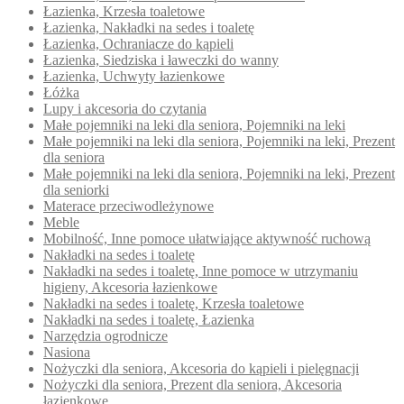
Łazienka, Krzesła toaletowe
Łazienka, Nakładki na sedes i toaletę
Łazienka, Ochraniacze do kąpieli
Łazienka, Siedziska i ławeczki do wanny
Łazienka, Uchwyty łazienkowe
Łóżka
Lupy i akcesoria do czytania
Małe pojemniki na leki dla seniora, Pojemniki na leki
Małe pojemniki na leki dla seniora, Pojemniki na leki, Prezent
dla seniora
Małe pojemniki na leki dla seniora, Pojemniki na leki, Prezent
dla seniorki
Materace przeciwodleżynowe
Meble
Mobilność, Inne pomoce ułatwiające aktywność ruchową
Nakładki na sedes i toaletę
Nakładki na sedes i toaletę, Inne pomoce w utrzymaniu
higieny, Akcesoria łazienkowe
Nakładki na sedes i toaletę, Krzesła toaletowe
Nakładki na sedes i toaletę, Łazienka
Narzędzia ogrodnicze
Nasiona
Nożyczki dla seniora, Akcesoria do kąpieli i pielęgnacji
Nożyczki dla seniora, Prezent dla seniora, Akcesoria
łazienkowe