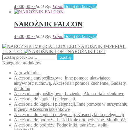
4 000,00
zł
Sold By:
Łóżka
Dodaj do koszyka
NAROŻNIK FALCON
4 600,00
zł
Sold By:
Łóżka
Dodaj do koszyka
NAROŻNIK IMPERIAL
LUX LED
NAROŻNIK LOFT
Szukaj:
Szukaj
Kategorie produktów
Agrowłóknina
Akcesoria antypoślizgowe, Inne pomoce ułatwiające
aktywność ruchową, Akcesoria i pomoce kuchenne, Gadżety
do domu
Akcesoria antypoślizgowe, Łazienka, Akcesoria łazienkowe
Akcesoria do kąpieli i pielęgnacji
Akcesoria do kąpieli i pielęgnacji, Inne pomoce w utrzymaniu
higieny, Akcesoria łazienkowe
Akcesoria do kąpieli i pielęgnacji, Kosmetyki do pielęgnacji
Akcesoria do podróży, Laski i kule ortopedyczne, Mobilność
Akcesoria do podróży, Podnośniki, transfery, stołki,