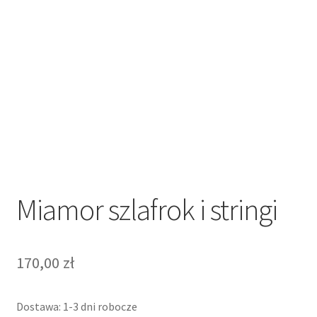
Regulamin sklepu internetowego
Sample Page
Sklep
Sklep
Sklep internetowy jak rozkręcić?
Miamor szlafrok i stringi
Zamówienie
170,00
zł
Dostawa: 1-3 dni robocze