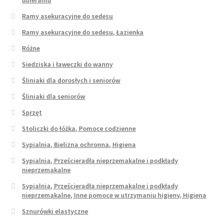
Ramy asekuracyjne do sedesu
Ramy asekuracyjne do sedesu, Łazienka
Różne
Siedziska i ławeczki do wanny
Śliniaki dla dorosłych i seniorów
Śliniaki dla seniorów
Sprzęt
Stoliczki do łóżka, Pomoce codzienne
Sypialnia, Bielizna ochronna, Higiena
Sypialnia, Prześcieradła nieprzemakalne i podkłady
nieprzemakalne
Sypialnia, Prześcieradła nieprzemakalne i podkłady
nieprzemakalne, Inne pomoce w utrzymaniu higieny, Higiena
Sznurówki elastyczne