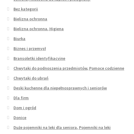
Bez kategorii
Bielizna ochronna
Bielizna ochronna, Higiena
Biurka
Biznes i przemysł
Bransoletki identyfikacyjne
Chwytaki do podnoszenia przedmiotów, Pomoce codzienne
Chwytaki do ubrań
Deski kuchenne dla niepełnosprawnych i seniorów
Dla firm
Dom i ogród
Donice
Duże pojemniki na leki dla seniora, Pojemniki na leki