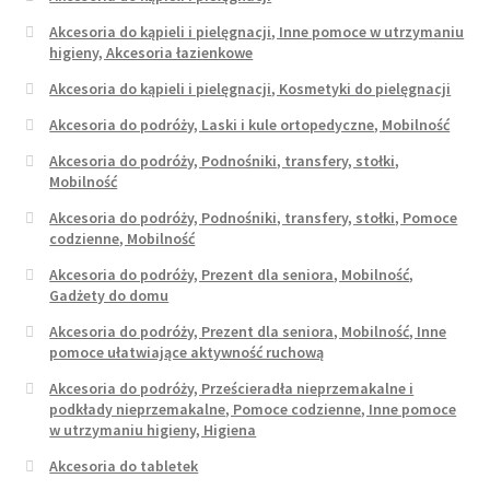
Akcesoria do kąpieli i pielęgnacji, Inne pomoce w utrzymaniu
higieny, Akcesoria łazienkowe
Akcesoria do kąpieli i pielęgnacji, Kosmetyki do pielęgnacji
Akcesoria do podróży, Laski i kule ortopedyczne, Mobilność
Akcesoria do podróży, Podnośniki, transfery, stołki,
Mobilność
Akcesoria do podróży, Podnośniki, transfery, stołki, Pomoce
codzienne, Mobilność
Akcesoria do podróży, Prezent dla seniora, Mobilność,
Gadżety do domu
Akcesoria do podróży, Prezent dla seniora, Mobilność, Inne
pomoce ułatwiające aktywność ruchową
Akcesoria do podróży, Prześcieradła nieprzemakalne i
podkłady nieprzemakalne, Pomoce codzienne, Inne pomoce
w utrzymaniu higieny, Higiena
Akcesoria do tabletek