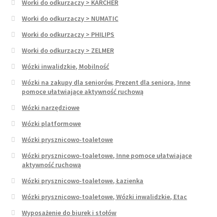
Worki do odkurzaczy > KARCHER
Worki do odkurzaczy > NUMATIC
Worki do odkurzaczy > PHILIPS
Worki do odkurzaczy > ZELMER
Wózki inwalidzkie, Mobilność
Wózki na zakupy dla seniorów, Prezent dla seniora, Inne
pomoce ułatwiające aktywność ruchową
Wózki narzędziowe
Wózki platformowe
Wózki prysznicowo-toaletowe
Wózki prysznicowo-toaletowe, Inne pomoce ułatwiające
aktywność ruchową
Wózki prysznicowo-toaletowe, Łazienka
Wózki prysznicowo-toaletowe, Wózki inwalidzkie, Etac
Wyposażenie do biurek i stołów