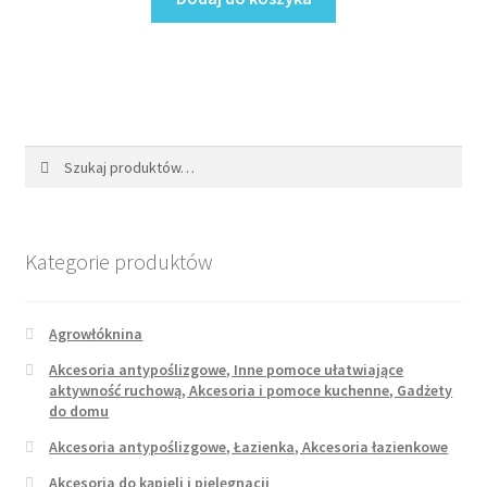
Szukaj:
Szukaj
Kategorie produktów
Agrowłóknina
Akcesoria antypoślizgowe, Inne pomoce ułatwiające
aktywność ruchową, Akcesoria i pomoce kuchenne, Gadżety
do domu
Akcesoria antypoślizgowe, Łazienka, Akcesoria łazienkowe
Akcesoria do kąpieli i pielęgnacji