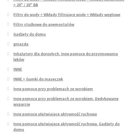
> 20" / 20" BB
Filtry do wody > Wkłady filtrujące wodę > Wkłady węglowe
Filtry stożkowe do anemostatów
Gadżety do domu
gniazda
Inhalatory dla dorosłych, Inne pomoce do przyjmowania
leków
INNE
INNE > Gumki do maseczek
Inne pomoce przy problemach ze wzrokiem
Inne pomoce przy problemach ze wzrokiem, Dedykowane
wsparcie
Inne pomoce ułatwiające aktywność ruchową
Inne pomoce ułatwiające aktywność ruchową, Gadżety do
domu