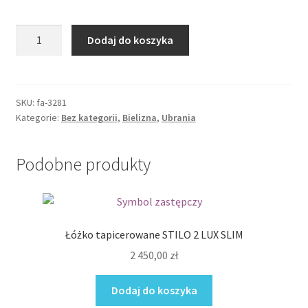
ilość
Dodaj do koszyka
Miamor
szlafrok
i
stringi
SKU:
fa-3281
Kategorie:
Bez kategorii
,
Bielizna
,
Ubrania
Podobne produkty
Łóżko tapicerowane STILO 2 LUX SLIM
2 450,00
zł
Dodaj do koszyka