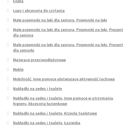
Łóżka
Lupy i akcesoria do czytania
Małe pojemniki na leki dla seniora, Pojemniki na leki
Małe pojemniki na leki dla seniora, Pojemniki na leki, Prezent
dla seniora
Małe pojemniki na leki dla seniora, Pojemniki na leki, Prezent
dla seniorki
Materace przeciwodleżynowe
Meble
Mobilność, Inne pomoce ułatwiające aktywność ruchową
Nakładki na sedes i toaletę
Nakładki na sedes i toaletę, Inne pomoce w utrzymaniu
higieny, Akcesoria łazienkowe
Nakładki na sedes i toaletę, Krzesła toaletowe
Nakładki na sedes i toaletę, Łazienka