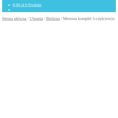
0,00
zł
0 Produkt
Strona główna
/
Ubrania
/
Bielizna
/
Merossa komplet 3-częściowyc