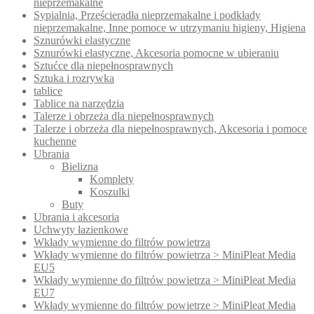
nieprzemakalne
Sypialnia, Prześcieradła nieprzemakalne i podkłady
nieprzemakalne, Inne pomoce w utrzymaniu higieny, Higiena
Sznurówki elastyczne
Sznurówki elastyczne, Akcesoria pomocne w ubieraniu
Sztućce dla niepełnosprawnych
Sztuka i rozrywka
tablice
Tablice na narzędzia
Talerze i obrzeża dla niepełnosprawnych
Talerze i obrzeża dla niepełnosprawnych, Akcesoria i pomoce
kuchenne
Ubrania
Bielizna
Komplety
Koszulki
Buty
Ubrania i akcesoria
Uchwyty łazienkowe
Wkłady wymienne do filtrów powietrza
Wkłady wymienne do filtrów powietrza > MiniPleat Media
EU5
Wkłady wymienne do filtrów powietrza > MiniPleat Media
EU7
Wkłady wymienne do filtrów powietrze > MiniPleat Media