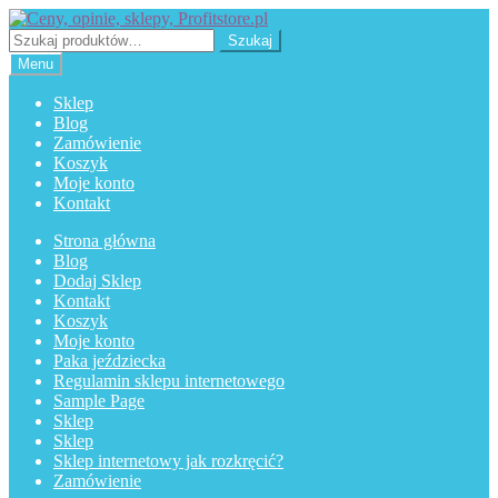
Przejdź
Przejdź
do
do
Szukaj:
Szukaj
nawigacji
treści
Menu
Sklep
Blog
Zamówienie
Koszyk
Moje konto
Kontakt
Strona główna
Blog
Dodaj Sklep
Kontakt
Koszyk
Moje konto
Paka jeździecka
Regulamin sklepu internetowego
Sample Page
Sklep
Sklep
Sklep internetowy jak rozkręcić?
Zamówienie