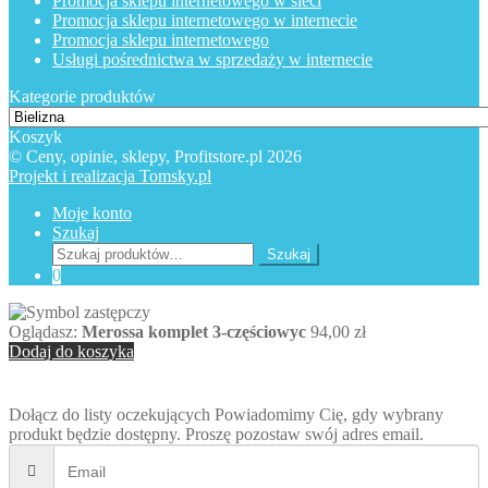
Promocja sklepu internetowego w sieci
Promocja sklepu internetowego w internecie
Promocja sklepu internetowego
Usługi pośrednictwa w sprzedaży w internecie
Kategorie produktów
Koszyk
© Ceny, opinie, sklepy, Profitstore.pl 2026
Projekt i realizacja Tomsky.pl
Moje konto
Szukaj
Szukaj:
Szukaj
0
Oglądasz:
Merossa komplet 3-częściowyc
94,00
zł
Dodaj do koszyka
Dołącz do listy oczekujących
Powiadomimy Cię, gdy wybrany
produkt będzie dostępny. Proszę pozostaw swój adres email.