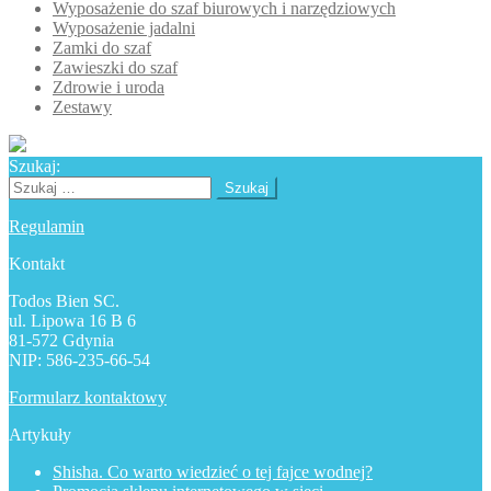
Wyposażenie do szaf biurowych i narzędziowych
Wyposażenie jadalni
Zamki do szaf
Zawieszki do szaf
Zdrowie i uroda
Zestawy
Szukaj:
Szukaj:
Regulamin
Kontakt
Todos Bien SC.
ul. Lipowa 16 B 6
81-572 Gdynia
NIP: 586-235-66-54
Formularz kontaktowy
Artykuły
Shisha. Co warto wiedzieć o tej fajce wodnej?