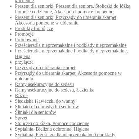
kuchenne
Prezent dla seniorki, Prezent dla seniora, Stoliczki do łóżka,
Pomoce codzienne, Akcesoria i pomoce kuchenne
Prezent dla seniorki, Przyrządy do ubierania skarpet,
Akcesoria pomocne w ubieraniu
Produkty biobójcze
Promocje
Promowane
Prześcieradła nieprzemakalne i podkłady nieprzemakalne
Prześcieradła nieprzemakalne i podkłady nieprzemakalne,
Higiena
przyłącza
Przyrządy do ubierania skarpet
Przyrządy do ubierania skarpet, Akcesoria pomocne w
ubieraniu
Ramy asekuracyjne do sedesu
Ramy asekuracyjne do sedesu, Łazienka
Różne
Siedziska i ławeczki do wanny
Śliniaki dla dorosłych i seniorów
Śliniaki dla seniorów
Sprzęt
Stoliczki do łóżka, Pomoce codzienne
Sypialnia, Bielizna ochronna, Higiena
Sypialnia, Prześcieradła nieprzemakalne i podkłady