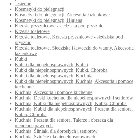
Jesienne
Kosmetyki do pielęgnacji
Kosmetyki do pielęgnacji, Akcesoria łazienkowe
Kosmetyki do pielęgnacji, Higiena
Krzesła prysznicowe - siedziska pod prysznic
Krzesła toaletowe
Krzesła toaletowe, Krzesła prysznicowe - siedziska pod
prysznic
Krzesła toaletowe, Siedziska i ławeczki do wanny, Akcesoria
łazienkowe
Kubki
Kubki dla niepełnosprawnych, Kubki
Kubki dla niepełnosprawnych, Kubki, Choroba
Kubki dla niepełnosprawnych, Kuchnia
Kubki dla niepełnosprawnych, Kuchnia, Akcesoria i pomoce
kuchenne
Kuchnia, Akcesoria i pomoce kuchenne
Kuchnia, Deski kuchenne dla niepełnosprawnych i seniorów
Kuchnia, Kubki dla niepełnosprawnych, Kubki, Choroba
Kuchnia, Kubki dla niepełnosprawnych, Prezent dla seniora,
Kubki, Choroba
Kuchnia, Prezent dla seniora, Talerze i obrzeża dla
niepełnosprawnych
Kuchnia, Śliniaki dla dorosłych i seniorów
Kuchnia, Sztućce dla niepełnosprawnych