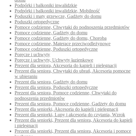
Podpórki i balkoniki inwalidzkie
Podpórki i balkoniki inwalidzkie, Mobilność
Poduszki i maty grzewcze, Gadżety do domu
Poduszki ortopedyczne
Pomoce codzienne, Chwytaki do podnoszenia przedmiotów
Pomoce codzienne, Gadżety do domu
Pomoce codzienne, Gadżety do domu, Choroba
Pomoce codzienne, Materace przeciwodleżynowe
Pomoce codzienne, Poduszki ortopedyczne
Poręcze i uchwyty
Poręcze i uchwyty, Uchwyty łazienkowe
Prezent dla seniora, Akcesoria do kąpieli i pielęgnacji
Prezent dla seniora, Chwytaki do ubrań, Akcesoria pomocne
w ubieraniu
Prezent dla seniora, Gadżety do domu
Prezent dla seniora, Poduszki ortopedyczne
Prezent dla seniora, Pomoce codzienne, Chwytaki do
podnoszenia przedmiotów
Prezent dla seniora, Pomoce codzienne, Gadżety do domu
Prezent dla seniorki, Akcesoria do kąpieli i pielęgnacji
Prezent dla seniorki, Lupy i akcesoria do czytania, Wzrok
Prezent dla seniorki, Prezent dla seniora, Akcesoria do kąpieli
i pielęgnacji
Prezent dla seniorki, Prezent dla seniora, Akcesoria i pomoce