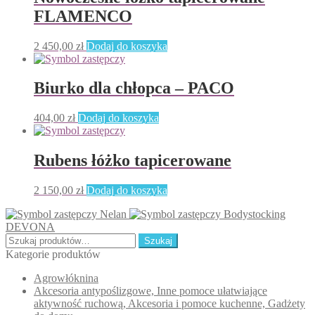
FLAMENCO
2 450,00
zł
Dodaj do koszyka
Biurko dla chłopca – PACO
404,00
zł
Dodaj do koszyka
Rubens łóżko tapicerowane
2 150,00
zł
Dodaj do koszyka
Nelan
Bodystocking
DEVONA
Szukaj:
Szukaj
Kategorie produktów
Agrowłóknina
Akcesoria antypoślizgowe, Inne pomoce ułatwiające
aktywność ruchową, Akcesoria i pomoce kuchenne, Gadżety