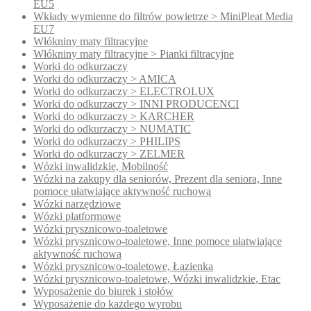
EU5
Wkłady wymienne do filtrów powietrze > MiniPleat Media
EU7
Włókniny maty filtracyjne
Włókniny maty filtracyjne > Pianki filtracyjne
Worki do odkurzaczy
Worki do odkurzaczy > AMICA
Worki do odkurzaczy > ELECTROLUX
Worki do odkurzaczy > INNI PRODUCENCI
Worki do odkurzaczy > KARCHER
Worki do odkurzaczy > NUMATIC
Worki do odkurzaczy > PHILIPS
Worki do odkurzaczy > ZELMER
Wózki inwalidzkie, Mobilność
Wózki na zakupy dla seniorów, Prezent dla seniora, Inne
pomoce ułatwiające aktywność ruchową
Wózki narzędziowe
Wózki platformowe
Wózki prysznicowo-toaletowe
Wózki prysznicowo-toaletowe, Inne pomoce ułatwiające
aktywność ruchową
Wózki prysznicowo-toaletowe, Łazienka
Wózki prysznicowo-toaletowe, Wózki inwalidzkie, Etac
Wyposażenie do biurek i stołów
Wyposażenie do każdego wyrobu