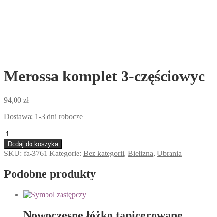
Merossa komplet 3-częściowyc
94,00
zł
Dostawa: 1-3 dni robocze
ilość
Merossa
Dodaj do koszyka
komplet
SKU:
fa-3761
Kategorie:
Bez kategorii
,
Bielizna
,
Ubrania
3-
częściowyc
Podobne produkty
Nowoczesne łóżko tapicerowane