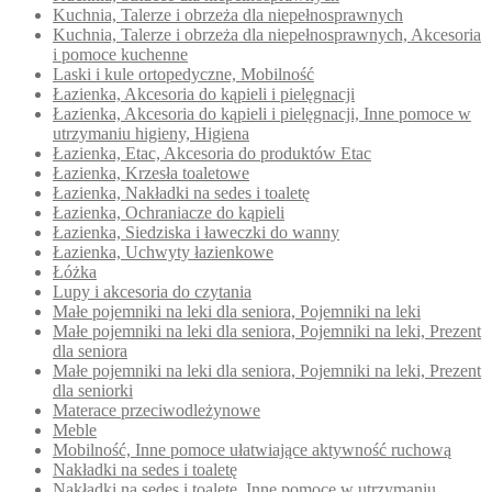
Kuchnia, Talerze i obrzeża dla niepełnosprawnych
Kuchnia, Talerze i obrzeża dla niepełnosprawnych, Akcesoria
i pomoce kuchenne
Laski i kule ortopedyczne, Mobilność
Łazienka, Akcesoria do kąpieli i pielęgnacji
Łazienka, Akcesoria do kąpieli i pielęgnacji, Inne pomoce w
utrzymaniu higieny, Higiena
Łazienka, Etac, Akcesoria do produktów Etac
Łazienka, Krzesła toaletowe
Łazienka, Nakładki na sedes i toaletę
Łazienka, Ochraniacze do kąpieli
Łazienka, Siedziska i ławeczki do wanny
Łazienka, Uchwyty łazienkowe
Łóżka
Lupy i akcesoria do czytania
Małe pojemniki na leki dla seniora, Pojemniki na leki
Małe pojemniki na leki dla seniora, Pojemniki na leki, Prezent
dla seniora
Małe pojemniki na leki dla seniora, Pojemniki na leki, Prezent
dla seniorki
Materace przeciwodleżynowe
Meble
Mobilność, Inne pomoce ułatwiające aktywność ruchową
Nakładki na sedes i toaletę
Nakładki na sedes i toaletę, Inne pomoce w utrzymaniu