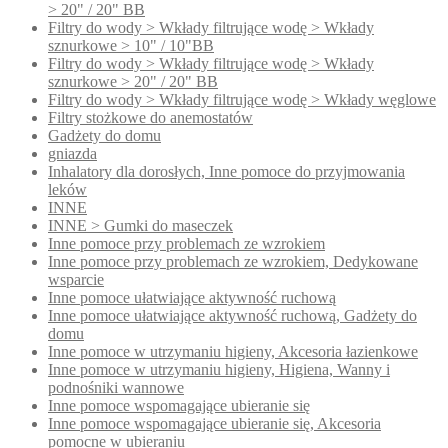
> 20" / 20" BB
Filtry do wody > Wkłady filtrujące wodę > Wkłady
sznurkowe > 10" / 10"BB
Filtry do wody > Wkłady filtrujące wodę > Wkłady
sznurkowe > 20" / 20" BB
Filtry do wody > Wkłady filtrujące wodę > Wkłady węglowe
Filtry stożkowe do anemostatów
Gadżety do domu
gniazda
Inhalatory dla dorosłych, Inne pomoce do przyjmowania
leków
INNE
INNE > Gumki do maseczek
Inne pomoce przy problemach ze wzrokiem
Inne pomoce przy problemach ze wzrokiem, Dedykowane
wsparcie
Inne pomoce ułatwiające aktywność ruchową
Inne pomoce ułatwiające aktywność ruchową, Gadżety do
domu
Inne pomoce w utrzymaniu higieny, Akcesoria łazienkowe
Inne pomoce w utrzymaniu higieny, Higiena, Wanny i
podnośniki wannowe
Inne pomoce wspomagające ubieranie się
Inne pomoce wspomagające ubieranie się, Akcesoria
pomocne w ubieraniu