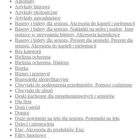
Alkomaty
Artykuły biurowe
Artykuły ekologiczne
Artykuły nawadniające
Baseny i bidety dla seniora, Akcesoria do kąpieli i pielęgnacji
Baseny i bidety dla seniora, Nakładki na sedes i toaletę, Inne
pomoce w utrzymaniu higieny, Akcesoria łazienkowe
Baseny i bidety dla seniora, Prezent dla seniorki, Prezent dla
seniora, Akcesoria do kąpieli i pielęgnacji
Bez kategorii
Bielizna ochronna
Bielizna ochronna, Higiena
Biurka
Biznes i przemysł
Bransoletki identyfikacyjne
Chwytaki do podnoszenia przedmiotów, Pomoce codzienne
Chwytaki do ubrań
Deski kuchenne dla niepełnosprawnych i seniorów
Dla firm
Dom i ogród
Donice
Duże pojemniki na leki dla seniora, Pojemniki na leki
Dzieci i niemowlęta
Etac, Akcesoria do produktów Etac
Filtry basenowe