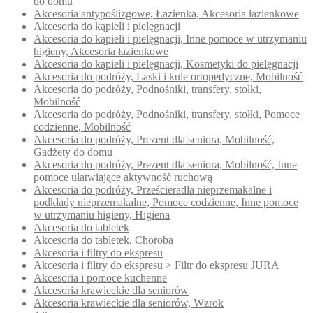
do domu
Akcesoria antypoślizgowe, Łazienka, Akcesoria łazienkowe
Akcesoria do kąpieli i pielęgnacji
Akcesoria do kąpieli i pielęgnacji, Inne pomoce w utrzymaniu
higieny, Akcesoria łazienkowe
Akcesoria do kąpieli i pielęgnacji, Kosmetyki do pielęgnacji
Akcesoria do podróży, Laski i kule ortopedyczne, Mobilność
Akcesoria do podróży, Podnośniki, transfery, stołki,
Mobilność
Akcesoria do podróży, Podnośniki, transfery, stołki, Pomoce
codzienne, Mobilność
Akcesoria do podróży, Prezent dla seniora, Mobilność,
Gadżety do domu
Akcesoria do podróży, Prezent dla seniora, Mobilność, Inne
pomoce ułatwiające aktywność ruchową
Akcesoria do podróży, Prześcieradła nieprzemakalne i
podkłady nieprzemakalne, Pomoce codzienne, Inne pomoce
w utrzymaniu higieny, Higiena
Akcesoria do tabletek
Akcesoria do tabletek, Choroba
Akcesoria i filtry do ekspresu
Akcesoria i filtry do ekspresu > Filtr do ekspresu JURA
Akcesoria i pomoce kuchenne
Akcesoria krawieckie dla seniorów
Akcesoria krawieckie dla seniorów, Wzrok