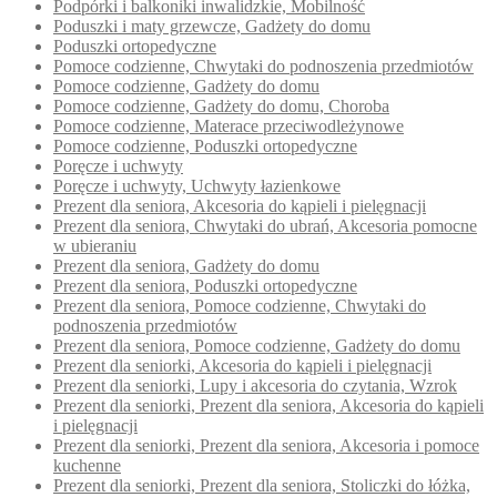
Podpórki i balkoniki inwalidzkie, Mobilność
Poduszki i maty grzewcze, Gadżety do domu
Poduszki ortopedyczne
Pomoce codzienne, Chwytaki do podnoszenia przedmiotów
Pomoce codzienne, Gadżety do domu
Pomoce codzienne, Gadżety do domu, Choroba
Pomoce codzienne, Materace przeciwodleżynowe
Pomoce codzienne, Poduszki ortopedyczne
Poręcze i uchwyty
Poręcze i uchwyty, Uchwyty łazienkowe
Prezent dla seniora, Akcesoria do kąpieli i pielęgnacji
Prezent dla seniora, Chwytaki do ubrań, Akcesoria pomocne
w ubieraniu
Prezent dla seniora, Gadżety do domu
Prezent dla seniora, Poduszki ortopedyczne
Prezent dla seniora, Pomoce codzienne, Chwytaki do
podnoszenia przedmiotów
Prezent dla seniora, Pomoce codzienne, Gadżety do domu
Prezent dla seniorki, Akcesoria do kąpieli i pielęgnacji
Prezent dla seniorki, Lupy i akcesoria do czytania, Wzrok
Prezent dla seniorki, Prezent dla seniora, Akcesoria do kąpieli
i pielęgnacji
Prezent dla seniorki, Prezent dla seniora, Akcesoria i pomoce
kuchenne
Prezent dla seniorki, Prezent dla seniora, Stoliczki do łóżka,