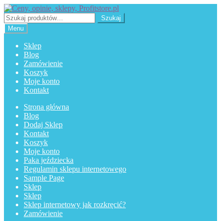
Przejdź
Przejdź
do
do
Szukaj:
Szukaj
nawigacji
treści
Menu
Sklep
Blog
Zamówienie
Koszyk
Moje konto
Kontakt
Strona główna
Blog
Dodaj Sklep
Kontakt
Koszyk
Moje konto
Paka jeździecka
Regulamin sklepu internetowego
Sample Page
Sklep
Sklep
Sklep internetowy jak rozkręcić?
Zamówienie