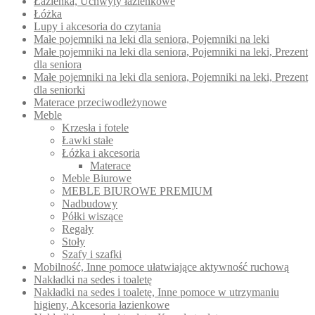
Łazienka, Uchwyty łazienkowe
Łóżka
Lupy i akcesoria do czytania
Małe pojemniki na leki dla seniora, Pojemniki na leki
Małe pojemniki na leki dla seniora, Pojemniki na leki, Prezent
dla seniora
Małe pojemniki na leki dla seniora, Pojemniki na leki, Prezent
dla seniorki
Materace przeciwodleżynowe
Meble
Krzesła i fotele
Ławki stałe
Łóżka i akcesoria
Materace
Meble Biurowe
MEBLE BIUROWE PREMIUM
Nadbudowy
Półki wiszące
Regały
Stoły
Szafy i szafki
Mobilność, Inne pomoce ułatwiające aktywność ruchową
Nakładki na sedes i toaletę
Nakładki na sedes i toaletę, Inne pomoce w utrzymaniu
higieny, Akcesoria łazienkowe