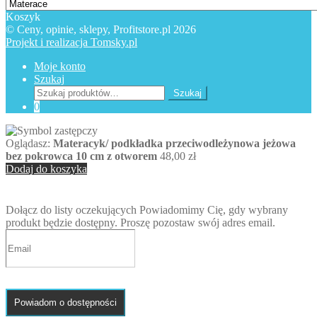
Koszyk
© Ceny, opinie, sklepy, Profitstore.pl 2026
Projekt i realizacja Tomsky.pl
Moje konto
Szukaj
Szukaj:
Szukaj
0
Oglądasz:
Materacyk/ podkładka przeciwodleżynowa jeżowa
bez pokrowca 10 cm z otworem
48,00
zł
Dodaj do koszyka
Dołącz do listy oczekujących
Powiadomimy Cię, gdy wybrany
produkt będzie dostępny. Proszę pozostaw swój adres email.
Powiadom o dostępności