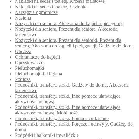
Nakładki na sedes i toaletę, Krzesła toaletowe
Nakładki na sedes i toaletę, Łazienka
Narzędzia ogrodnicze
Nasiona
Nożyczki dla seniora, Akcesoria do kąpieli i pielęgnacji
Nożyczki dla seniora, Prezent dla seniora, Akcesoria
łazienkowe
Nożyczki dla seniora, Prezent dla seniorki, Prezent dla
seniora, Akcesoria do kąpieli i pielęgnacji, Gadżety do domu
Obrzeża
Ochraniacze do kąpieli
Opryskiwacze
Pieluchomajtki
Pieluchomajtki, Higiena
Podłoża
Podnośniki, transfery, stołki, Gadżety do domu, Akcesoria
łazienkowe
Podnośniki, transfery, stołki, Inne pomoce ułatwiające
aktywność ruchową
Podnośniki, transfery, stołki, Inne pomoce ułatwiające
aktywność ruchową, Mobilność
Podnośniki, transfery, stołki, Pomoce codzienne
Podnośniki, transfery, stołki, Poręcze i uchwyty, Gadżety do
domu
Podpórki i balkoniki inwalidzkie