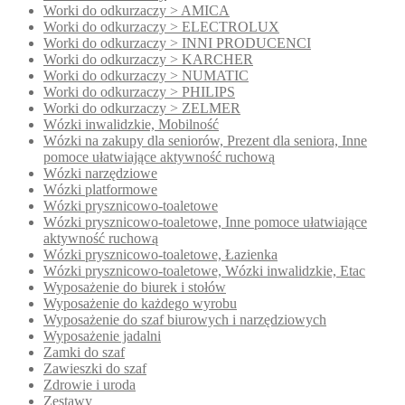
Worki do odkurzaczy > AMICA
Worki do odkurzaczy > ELECTROLUX
Worki do odkurzaczy > INNI PRODUCENCI
Worki do odkurzaczy > KARCHER
Worki do odkurzaczy > NUMATIC
Worki do odkurzaczy > PHILIPS
Worki do odkurzaczy > ZELMER
Wózki inwalidzkie, Mobilność
Wózki na zakupy dla seniorów, Prezent dla seniora, Inne
pomoce ułatwiające aktywność ruchową
Wózki narzędziowe
Wózki platformowe
Wózki prysznicowo-toaletowe
Wózki prysznicowo-toaletowe, Inne pomoce ułatwiające
aktywność ruchową
Wózki prysznicowo-toaletowe, Łazienka
Wózki prysznicowo-toaletowe, Wózki inwalidzkie, Etac
Wyposażenie do biurek i stołów
Wyposażenie do każdego wyrobu
Wyposażenie do szaf biurowych i narzędziowych
Wyposażenie jadalni
Zamki do szaf
Zawieszki do szaf
Zdrowie i uroda
Zestawy