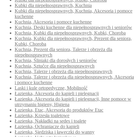
Kubki dla niepełnosprawnych, Kuchnia
Kubki dla niepełnosprawnych, Kuchnia, Akcesoria i pomoce
kuchenne
Kuchnia, Akcesoria i pomoce kuchenne
Kuchnia, Deski kuchenne dla niepełnosprawnych i seniorów
Kuchnia, Kubki dla niepełnosprawnych, Kubki, Choroba
Kuchnia, Kubki dla niepełnosprawnych, Prezent dla seniora,
Kubki, Choroba
Kuchnia, Prezent dla seniora, Talerze i obrzeża dla
niepełnosprawnych
Kuchnia, Śliniaki dla dorosłych i seniorów
Kuchnia, Sztućce dla niepełnosprawnych
Kuchnia, Talerze i obrzeża dla niepełnosprawnych
Kuchnia, Talerze i obrzeża dla niepełnosprawnych, Akcesoria
i pomoce kuchenne
Laski i kule ortopedyczne, Mobilność
Łazienka, Akcesoria do kąpieli i pielęgnacji
Łazienka, Akcesoria do kąpieli i pielęgnacji, Inne pomoce w
utrzymaniu higieny, Higiena
Łazienka, Etac, Akcesoria do produktów Etac
Łazienka, Krzesła toaletowe
Łazienka, Nakładki na sedes i toaletę
Łazienka, Ochraniacze do kąpieli
Łazienka, Siedziska i ławeczki do wanny