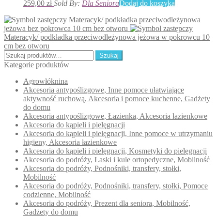
259,00
zł
Sold By:
Dla Seniora
Dodaj do koszyka
Materacyk/ podkładka przeciwodleżynowa
jeżowa bez pokrowca 10 cm bez otworu
Materacyk/ podkładka przeciwodleżynowa jeżowa w pokrowcu 10
cm bez otworu
Szukaj:
Szukaj
Kategorie produktów
Agrowłóknina
Akcesoria antypoślizgowe, Inne pomoce ułatwiające
aktywność ruchową, Akcesoria i pomoce kuchenne, Gadżety
do domu
Akcesoria antypoślizgowe, Łazienka, Akcesoria łazienkowe
Akcesoria do kąpieli i pielęgnacji
Akcesoria do kąpieli i pielęgnacji, Inne pomoce w utrzymaniu
higieny, Akcesoria łazienkowe
Akcesoria do kąpieli i pielęgnacji, Kosmetyki do pielęgnacji
Akcesoria do podróży, Laski i kule ortopedyczne, Mobilność
Akcesoria do podróży, Podnośniki, transfery, stołki,
Mobilność
Akcesoria do podróży, Podnośniki, transfery, stołki, Pomoce
codzienne, Mobilność
Akcesoria do podróży, Prezent dla seniora, Mobilność,
Gadżety do domu