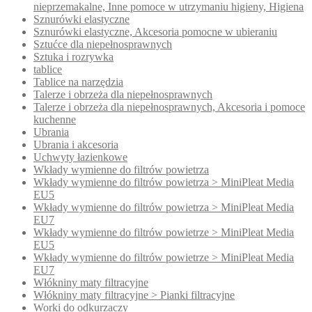
nieprzemakalne, Inne pomoce w utrzymaniu higieny, Higiena
Sznurówki elastyczne
Sznurówki elastyczne, Akcesoria pomocne w ubieraniu
Sztućce dla niepełnosprawnych
Sztuka i rozrywka
tablice
Tablice na narzędzia
Talerze i obrzeża dla niepełnosprawnych
Talerze i obrzeża dla niepełnosprawnych, Akcesoria i pomoce
kuchenne
Ubrania
Ubrania i akcesoria
Uchwyty łazienkowe
Wkłady wymienne do filtrów powietrza
Wkłady wymienne do filtrów powietrza > MiniPleat Media
EU5
Wkłady wymienne do filtrów powietrza > MiniPleat Media
EU7
Wkłady wymienne do filtrów powietrze > MiniPleat Media
EU5
Wkłady wymienne do filtrów powietrze > MiniPleat Media
EU7
Włókniny maty filtracyjne
Włókniny maty filtracyjne > Pianki filtracyjne
Worki do odkurzaczy