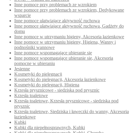
Inne pomoce przy problemach ze wzrokiem
Inne pomoce przy problemach ze wzrokiem, Dedykowane
wsparcie
Inne pomoce ułatwiające aktywność ruchową
Inne pomoce ułatwiające aktywność ruchową, Gadżety do
domu
Inne pomoce w utrzymaniu higieny, Akcesoria łazienkowe
Inne pomoce w utrzymaniu higieny, Higiena, Wanny i
podnośniki wannowe
Inne pomoce wspomagające ubieranie się
Inne pomoce wspomagające ubieranie się, Akcesoria
pomocne w ubieraniu
Jesienne
Kosmetyki do pielęgnacji
Kosmetyki do pielęgnacji, Akcesoria łazienkowe
Kosmetyki do pielęgnacji, Higiena
Krzesła prysznicowe - siedziska pod prysznic
Krzesła toaletowe
Krzesła toaletowe, Krzesła prysznicowe - siedziska pod
prysznic
Krzesła toaletowe, Siedziska i ławeczki do wanny, Akcesoria
łazienkowe
Kubki
Kubki dla niepełnosprawnych, Kubki
Kubki dla niepełnosprawnych, Kubki, Choroba