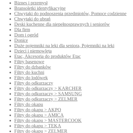
Biznes i przemysł
Bransoletki identyfikacyjne
Chwytaki do podnoszenia przedmiotów, Pomoce codzienne
Chwytaki do ubrań
Deski kuchenne dla niepełnosprawnych i seniorów
Dla firm
Dom i ogród
Donice
Duże pojemniki na leki dla seniora, Pojemniki na leki
Dzieci i niemowlęta
Etac, Akcesoria do produktów Etac
Filtry basenowe
Filtry do dzbanków
Filtry do kuchni
Filtry do lodówek
Filtry do odkurzaczy
Filtry do odkurzaczy > KARCHER
Filtry do odkurzaczy > SAMSUNG
Filtry do odkurzaczy > ZELMER
Filtry do okapu
Filtry do okapu > AKPO
Filtry do okapu > AMICA
Filtry do okapu > MASTERCOOK
Filtry do okapu > TEKA
Filtry do okapu > ZELMER