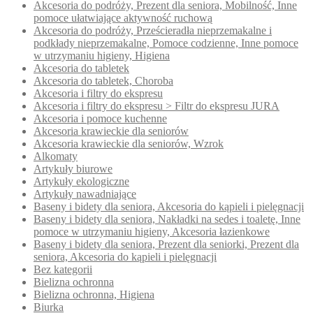
Akcesoria do podróży, Prezent dla seniora, Mobilność, Inne
pomoce ułatwiające aktywność ruchową
Akcesoria do podróży, Prześcieradła nieprzemakalne i
podkłady nieprzemakalne, Pomoce codzienne, Inne pomoce
w utrzymaniu higieny, Higiena
Akcesoria do tabletek
Akcesoria do tabletek, Choroba
Akcesoria i filtry do ekspresu
Akcesoria i filtry do ekspresu > Filtr do ekspresu JURA
Akcesoria i pomoce kuchenne
Akcesoria krawieckie dla seniorów
Akcesoria krawieckie dla seniorów, Wzrok
Alkomaty
Artykuły biurowe
Artykuły ekologiczne
Artykuły nawadniające
Baseny i bidety dla seniora, Akcesoria do kąpieli i pielęgnacji
Baseny i bidety dla seniora, Nakładki na sedes i toaletę, Inne
pomoce w utrzymaniu higieny, Akcesoria łazienkowe
Baseny i bidety dla seniora, Prezent dla seniorki, Prezent dla
seniora, Akcesoria do kąpieli i pielęgnacji
Bez kategorii
Bielizna ochronna
Bielizna ochronna, Higiena
Biurka