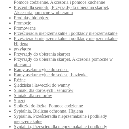
Pomoce codzienne, Akcesoria i pomoce kuchenne
Prezent dla seniorki, Przyrządy do ubierania skarpet,
Akcesoria pomocne w ubieraniu
Produkty biobójcze
Promocje
Promowane
Prześcieradła nieprzemakalne i podkłady nieprzemakalne
Prześcieradła nieprzemakalne i podkłady nieprzemakalne,
Higiena
przyłącza
Przyrządy do ubierania skarpet
Przyrządy do ubierania skarpet, Akcesoria pomocne w
ubieraniu
Ramy asekuracyjne do sedesu
Ramy asekuracyjne do sedesu, Łazienka
Różne
Siedziska i ławeczki do wanny
Śliniaki dla dorosłych i seniorów
Śliniaki dla seniorów
Sprzęt
Stoliczki do łóżka, Pomoce codzienne
Sypialnia, Bielizna ochronna, Higiena
Sypialnia, Prześcieradła nieprzemakalne i podkłady
nieprzemakalne
Sypialnia, Prześcieradła nieprzemakalne i podkłady