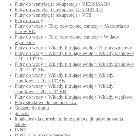
Filtry do wentylacji i rekuperacji > VIESSMANN
Filtry do wentylacji i rekuperacji > VORTICE
Filtry do wentylacji i rekuperacji > VTS
Filtry do wody
Filtry do wody > Filtry odwróconej osmozy > Akcesoria do
filtrów RO
Filtry do wody > Filtry odwróconej osmozy > Wkłady
wymienne
Filtry do wody > Wkłady filtrujące wodę > Filtr prysznicowy
Filtry do wody > Wkłady filtrujące wodę > Wkłady piankowe
> 10" / 10"BB
Filtry do wody > Wkłady filtrujące wodę > Wkłady piankowe
> 20" / 20" BB
Filtry do wody > Wkłady filtrujące wodę > Wkłady
sznurkowe > 10" / 10"BB
Filtry do wody > Wkłady filtrujące wodę > Wkłady
sznurkowe > 20" / 20" BB
Filtry do wody > Wkłady filtrujące wodę > Wkłady węglowe
Filtry stożkowe do anemostatów
Gadżety do domu
gniazda
Inhalatory dla dorosłych, Inne pomoce do przyjmowania
leków
INNE
INNE > Gumki do maseczek