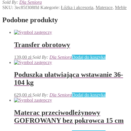
podkładka
Sold By:
Dla Seniora
przeciwodleżynowa
SKU:
3ec85f308ffd
Kategorie:
Łóżka i akcesoria
,
Materace
,
Meble
jeżowa
bez
Podobne produkty
pokrowca
10
cm
z
otworem
Transfer obrotowy
139,00
zł
Sold By:
Dla Seniora
Dodaj do koszyka
Poduszka ułatwiająca wstawanie 36-
104 kg
629,00
zł
Sold By:
Dla Seniora
Dodaj do koszyka
Materac przeciwodleżynowy
GOFROWANY bez pokrowca 15 cm