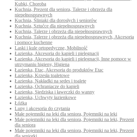
Kubki, Choroba
Kuchnia, Prezent dla seniora, Talerze i obrzeża dla
niepełnosprawnych
Kuchnia, Śliniaki dla dorosłych i seniorów
Kuchnia, Sztućce dla niepełnosprawnych
Kuchnia, Talerze i obrzeża dla niepełnosprawnych
Kuchnia, Talerze i obrzeża dla niepełnosprawnych, Akcesoria
i pomoce kuchenne
Laski i kule ortopedyczne, Mobilność
Łazienka, Akcesoria do kąpieli i pielęgnacji
Łazienka, Akcesoria do kąpieli i pielęgnacji, Inne pomoce w
utrzymaniu higieny, Higiena
Łazienka, Etac, Akcesoria do produktów Etac
Łazienka, Krzesła toaletowe
Łazienka, Nakładki na sedes i toaletę
Łazienka, Ochraniacze do kąpieli
Łazienka, Siedziska i ławeczki do wanny
Łazienka, Uchwyty łazienkowe
Łóżka
Lupy i akcesoria do czytania
Małe pojemniki na leki dla seniora, Pojemniki na leki
Małe pojemniki na leki dla seniora, Pojemniki na leki, Prezent
dla seniora
Małe pojemniki na leki dla seniora, Pojemniki na leki, Prezent
dla seniorki