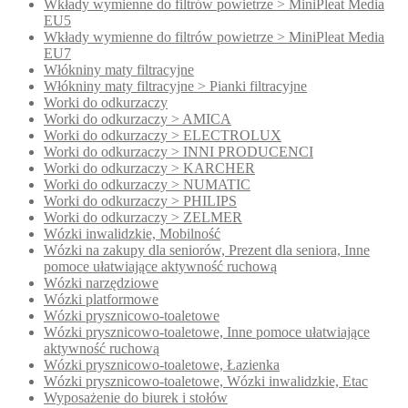
Wkłady wymienne do filtrów powietrze > MiniPleat Media
EU5
Wkłady wymienne do filtrów powietrze > MiniPleat Media
EU7
Włókniny maty filtracyjne
Włókniny maty filtracyjne > Pianki filtracyjne
Worki do odkurzaczy
Worki do odkurzaczy > AMICA
Worki do odkurzaczy > ELECTROLUX
Worki do odkurzaczy > INNI PRODUCENCI
Worki do odkurzaczy > KARCHER
Worki do odkurzaczy > NUMATIC
Worki do odkurzaczy > PHILIPS
Worki do odkurzaczy > ZELMER
Wózki inwalidzkie, Mobilność
Wózki na zakupy dla seniorów, Prezent dla seniora, Inne
pomoce ułatwiające aktywność ruchową
Wózki narzędziowe
Wózki platformowe
Wózki prysznicowo-toaletowe
Wózki prysznicowo-toaletowe, Inne pomoce ułatwiające
aktywność ruchową
Wózki prysznicowo-toaletowe, Łazienka
Wózki prysznicowo-toaletowe, Wózki inwalidzkie, Etac
Wyposażenie do biurek i stołów