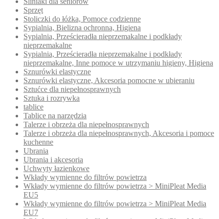
Śliniaki dla seniorów
Sprzęt
Stoliczki do łóżka, Pomoce codzienne
Sypialnia, Bielizna ochronna, Higiena
Sypialnia, Prześcieradła nieprzemakalne i podkłady
nieprzemakalne
Sypialnia, Prześcieradła nieprzemakalne i podkłady
nieprzemakalne, Inne pomoce w utrzymaniu higieny, Higiena
Sznurówki elastyczne
Sznurówki elastyczne, Akcesoria pomocne w ubieraniu
Sztućce dla niepełnosprawnych
Sztuka i rozrywka
tablice
Tablice na narzędzia
Talerze i obrzeża dla niepełnosprawnych
Talerze i obrzeża dla niepełnosprawnych, Akcesoria i pomoce
kuchenne
Ubrania
Ubrania i akcesoria
Uchwyty łazienkowe
Wkłady wymienne do filtrów powietrza
Wkłady wymienne do filtrów powietrza > MiniPleat Media
EU5
Wkłady wymienne do filtrów powietrza > MiniPleat Media
EU7