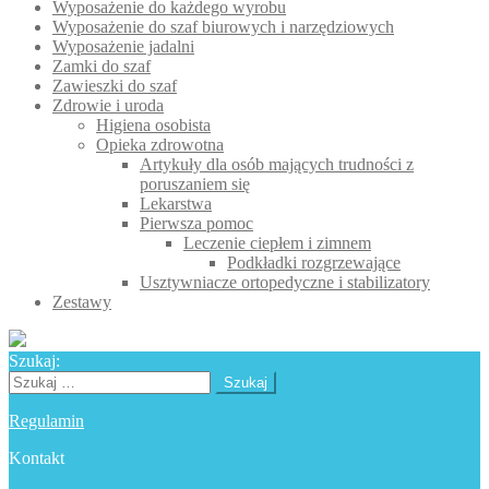
Wyposażenie do każdego wyrobu
Wyposażenie do szaf biurowych i narzędziowych
Wyposażenie jadalni
Zamki do szaf
Zawieszki do szaf
Zdrowie i uroda
Higiena osobista
Opieka zdrowotna
Artykuły dla osób mających trudności z
poruszaniem się
Lekarstwa
Pierwsza pomoc
Leczenie ciepłem i zimnem
Podkładki rozgrzewające
Usztywniacze ortopedyczne i stabilizatory
Zestawy
Szukaj:
Szukaj:
Regulamin
Kontakt