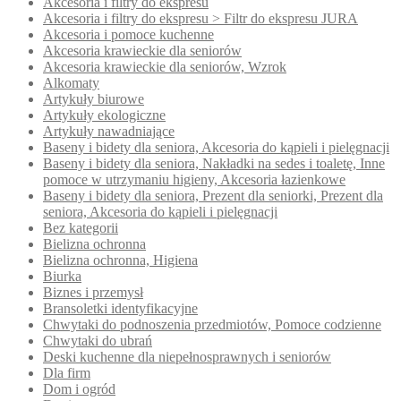
Akcesoria i filtry do ekspresu
Akcesoria i filtry do ekspresu > Filtr do ekspresu JURA
Akcesoria i pomoce kuchenne
Akcesoria krawieckie dla seniorów
Akcesoria krawieckie dla seniorów, Wzrok
Alkomaty
Artykuły biurowe
Artykuły ekologiczne
Artykuły nawadniające
Baseny i bidety dla seniora, Akcesoria do kąpieli i pielęgnacji
Baseny i bidety dla seniora, Nakładki na sedes i toaletę, Inne
pomoce w utrzymaniu higieny, Akcesoria łazienkowe
Baseny i bidety dla seniora, Prezent dla seniorki, Prezent dla
seniora, Akcesoria do kąpieli i pielęgnacji
Bez kategorii
Bielizna ochronna
Bielizna ochronna, Higiena
Biurka
Biznes i przemysł
Bransoletki identyfikacyjne
Chwytaki do podnoszenia przedmiotów, Pomoce codzienne
Chwytaki do ubrań
Deski kuchenne dla niepełnosprawnych i seniorów
Dla firm
Dom i ogród