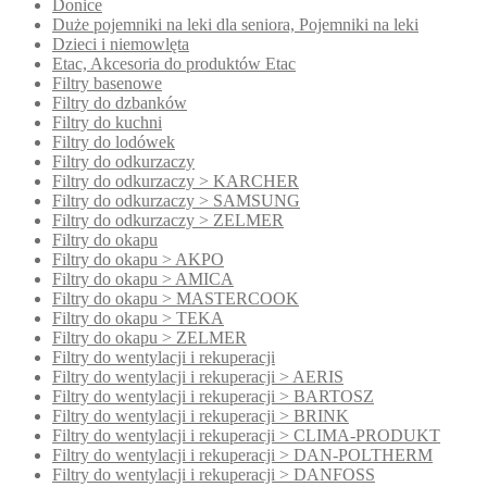
Donice
Duże pojemniki na leki dla seniora, Pojemniki na leki
Dzieci i niemowlęta
Etac, Akcesoria do produktów Etac
Filtry basenowe
Filtry do dzbanków
Filtry do kuchni
Filtry do lodówek
Filtry do odkurzaczy
Filtry do odkurzaczy > KARCHER
Filtry do odkurzaczy > SAMSUNG
Filtry do odkurzaczy > ZELMER
Filtry do okapu
Filtry do okapu > AKPO
Filtry do okapu > AMICA
Filtry do okapu > MASTERCOOK
Filtry do okapu > TEKA
Filtry do okapu > ZELMER
Filtry do wentylacji i rekuperacji
Filtry do wentylacji i rekuperacji > AERIS
Filtry do wentylacji i rekuperacji > BARTOSZ
Filtry do wentylacji i rekuperacji > BRINK
Filtry do wentylacji i rekuperacji > CLIMA-PRODUKT
Filtry do wentylacji i rekuperacji > DAN-POLTHERM
Filtry do wentylacji i rekuperacji > DANFOSS