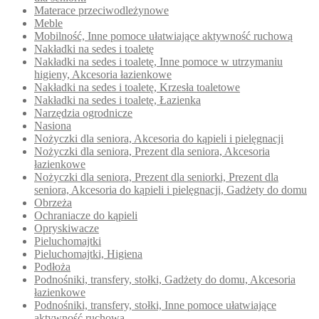
Materace przeciwodleżynowe
Meble
Mobilność, Inne pomoce ułatwiające aktywność ruchową
Nakładki na sedes i toaletę
Nakładki na sedes i toaletę, Inne pomoce w utrzymaniu
higieny, Akcesoria łazienkowe
Nakładki na sedes i toaletę, Krzesła toaletowe
Nakładki na sedes i toaletę, Łazienka
Narzędzia ogrodnicze
Nasiona
Nożyczki dla seniora, Akcesoria do kąpieli i pielęgnacji
Nożyczki dla seniora, Prezent dla seniora, Akcesoria
łazienkowe
Nożyczki dla seniora, Prezent dla seniorki, Prezent dla
seniora, Akcesoria do kąpieli i pielęgnacji, Gadżety do domu
Obrzeża
Ochraniacze do kąpieli
Opryskiwacze
Pieluchomajtki
Pieluchomajtki, Higiena
Podłoża
Podnośniki, transfery, stołki, Gadżety do domu, Akcesoria
łazienkowe
Podnośniki, transfery, stołki, Inne pomoce ułatwiające
aktywność ruchową