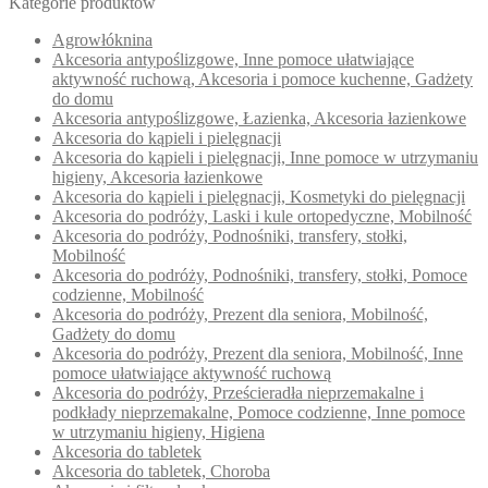
Kategorie produktów
Agrowłóknina
Akcesoria antypoślizgowe, Inne pomoce ułatwiające
aktywność ruchową, Akcesoria i pomoce kuchenne, Gadżety
do domu
Akcesoria antypoślizgowe, Łazienka, Akcesoria łazienkowe
Akcesoria do kąpieli i pielęgnacji
Akcesoria do kąpieli i pielęgnacji, Inne pomoce w utrzymaniu
higieny, Akcesoria łazienkowe
Akcesoria do kąpieli i pielęgnacji, Kosmetyki do pielęgnacji
Akcesoria do podróży, Laski i kule ortopedyczne, Mobilność
Akcesoria do podróży, Podnośniki, transfery, stołki,
Mobilność
Akcesoria do podróży, Podnośniki, transfery, stołki, Pomoce
codzienne, Mobilność
Akcesoria do podróży, Prezent dla seniora, Mobilność,
Gadżety do domu
Akcesoria do podróży, Prezent dla seniora, Mobilność, Inne
pomoce ułatwiające aktywność ruchową
Akcesoria do podróży, Prześcieradła nieprzemakalne i
podkłady nieprzemakalne, Pomoce codzienne, Inne pomoce
w utrzymaniu higieny, Higiena
Akcesoria do tabletek
Akcesoria do tabletek, Choroba