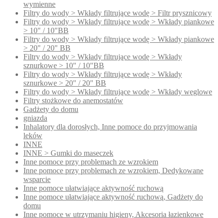
wymienne
Filtry do wody > Wkłady filtrujące wodę > Filtr prysznicowy
Filtry do wody > Wkłady filtrujące wodę > Wkłady piankowe
> 10" / 10"BB
Filtry do wody > Wkłady filtrujące wodę > Wkłady piankowe
> 20" / 20" BB
Filtry do wody > Wkłady filtrujące wodę > Wkłady
sznurkowe > 10" / 10"BB
Filtry do wody > Wkłady filtrujące wodę > Wkłady
sznurkowe > 20" / 20" BB
Filtry do wody > Wkłady filtrujące wodę > Wkłady węglowe
Filtry stożkowe do anemostatów
Gadżety do domu
gniazda
Inhalatory dla dorosłych, Inne pomoce do przyjmowania
leków
INNE
INNE > Gumki do maseczek
Inne pomoce przy problemach ze wzrokiem
Inne pomoce przy problemach ze wzrokiem, Dedykowane
wsparcie
Inne pomoce ułatwiające aktywność ruchową
Inne pomoce ułatwiające aktywność ruchową, Gadżety do
domu
Inne pomoce w utrzymaniu higieny, Akcesoria łazienkowe