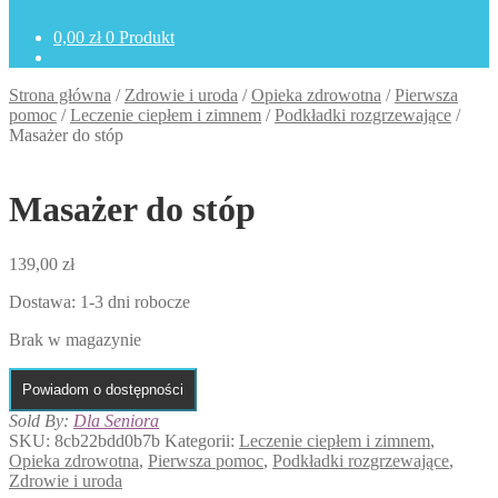
0,00
zł
0 Produkt
Strona główna
/
Zdrowie i uroda
/
Opieka zdrowotna
/
Pierwsza
pomoc
/
Leczenie ciepłem i zimnem
/
Podkładki rozgrzewające
/
Masażer do stóp
Masażer do stóp
139,00
zł
Dostawa: 1-3 dni robocze
Brak w magazynie
Powiadom o dostępności
Sold By:
Dla Seniora
SKU:
8cb22bdd0b7b
Kategorii:
Leczenie ciepłem i zimnem
,
Opieka zdrowotna
,
Pierwsza pomoc
,
Podkładki rozgrzewające
,
Zdrowie i uroda