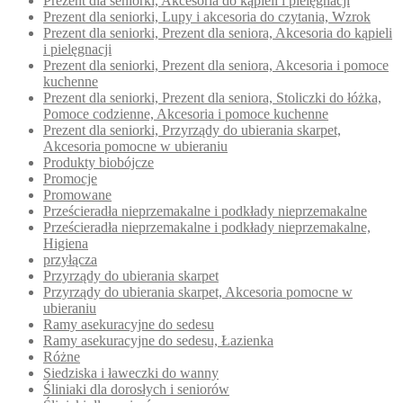
Prezent dla seniorki, Akcesoria do kąpieli i pielęgnacji
Prezent dla seniorki, Lupy i akcesoria do czytania, Wzrok
Prezent dla seniorki, Prezent dla seniora, Akcesoria do kąpieli
i pielęgnacji
Prezent dla seniorki, Prezent dla seniora, Akcesoria i pomoce
kuchenne
Prezent dla seniorki, Prezent dla seniora, Stoliczki do łóżka,
Pomoce codzienne, Akcesoria i pomoce kuchenne
Prezent dla seniorki, Przyrządy do ubierania skarpet,
Akcesoria pomocne w ubieraniu
Produkty biobójcze
Promocje
Promowane
Prześcieradła nieprzemakalne i podkłady nieprzemakalne
Prześcieradła nieprzemakalne i podkłady nieprzemakalne,
Higiena
przyłącza
Przyrządy do ubierania skarpet
Przyrządy do ubierania skarpet, Akcesoria pomocne w
ubieraniu
Ramy asekuracyjne do sedesu
Ramy asekuracyjne do sedesu, Łazienka
Różne
Siedziska i ławeczki do wanny
Śliniaki dla dorosłych i seniorów