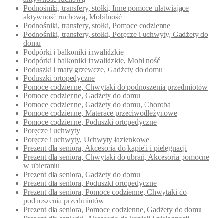
Podnośniki, transfery, stołki, Inne pomoce ułatwiające
aktywność ruchową, Mobilność
Podnośniki, transfery, stołki, Pomoce codzienne
Podnośniki, transfery, stołki, Poręcze i uchwyty, Gadżety do
domu
Podpórki i balkoniki inwalidzkie
Podpórki i balkoniki inwalidzkie, Mobilność
Poduszki i maty grzewcze, Gadżety do domu
Poduszki ortopedyczne
Pomoce codzienne, Chwytaki do podnoszenia przedmiotów
Pomoce codzienne, Gadżety do domu
Pomoce codzienne, Gadżety do domu, Choroba
Pomoce codzienne, Materace przeciwodleżynowe
Pomoce codzienne, Poduszki ortopedyczne
Poręcze i uchwyty
Poręcze i uchwyty, Uchwyty łazienkowe
Prezent dla seniora, Akcesoria do kąpieli i pielęgnacji
Prezent dla seniora, Chwytaki do ubrań, Akcesoria pomocne
w ubieraniu
Prezent dla seniora, Gadżety do domu
Prezent dla seniora, Poduszki ortopedyczne
Prezent dla seniora, Pomoce codzienne, Chwytaki do
podnoszenia przedmiotów
Prezent dla seniora, Pomoce codzienne, Gadżety do domu