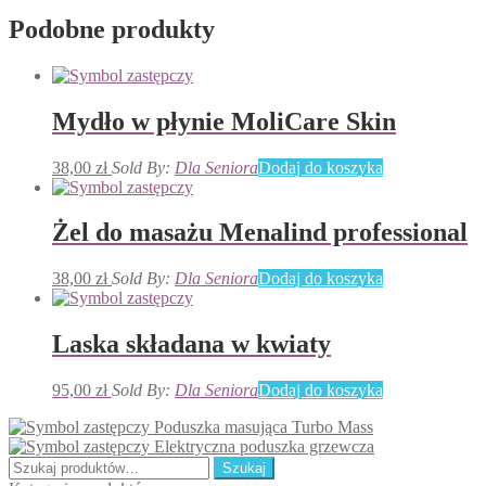
Podobne produkty
Mydło w płynie MoliCare Skin
38,00
zł
Sold By:
Dla Seniora
Dodaj do koszyka
Żel do masażu Menalind professional
38,00
zł
Sold By:
Dla Seniora
Dodaj do koszyka
Laska składana w kwiaty
95,00
zł
Sold By:
Dla Seniora
Dodaj do koszyka
Poduszka masująca Turbo Mass
Elektryczna poduszka grzewcza
Szukaj:
Szukaj