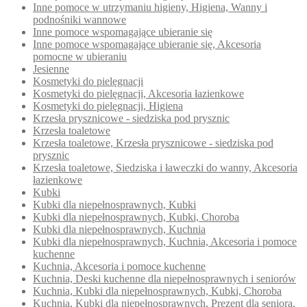
Inne pomoce w utrzymaniu higieny, Higiena, Wanny i
podnośniki wannowe
Inne pomoce wspomagające ubieranie się
Inne pomoce wspomagające ubieranie się, Akcesoria
pomocne w ubieraniu
Jesienne
Kosmetyki do pielęgnacji
Kosmetyki do pielęgnacji, Akcesoria łazienkowe
Kosmetyki do pielęgnacji, Higiena
Krzesła prysznicowe - siedziska pod prysznic
Krzesła toaletowe
Krzesła toaletowe, Krzesła prysznicowe - siedziska pod
prysznic
Krzesła toaletowe, Siedziska i ławeczki do wanny, Akcesoria
łazienkowe
Kubki
Kubki dla niepełnosprawnych, Kubki
Kubki dla niepełnosprawnych, Kubki, Choroba
Kubki dla niepełnosprawnych, Kuchnia
Kubki dla niepełnosprawnych, Kuchnia, Akcesoria i pomoce
kuchenne
Kuchnia, Akcesoria i pomoce kuchenne
Kuchnia, Deski kuchenne dla niepełnosprawnych i seniorów
Kuchnia, Kubki dla niepełnosprawnych, Kubki, Choroba
Kuchnia, Kubki dla niepełnosprawnych, Prezent dla seniora,