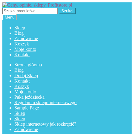
Przejdź
Przejdź
do
do
Szukaj:
Szukaj
nawigacji
treści
Menu
Sklep
Blog
Zamówienie
Koszyk
Moje konto
Kontakt
Strona główna
Blog
Dodaj Sklep
Kontakt
Koszyk
Moje konto
Paka jeździecka
Regulamin sklepu internetowego
Sample Page
Sklep
Sklep
Sklep internetowy jak rozkręcić?
Zamówienie