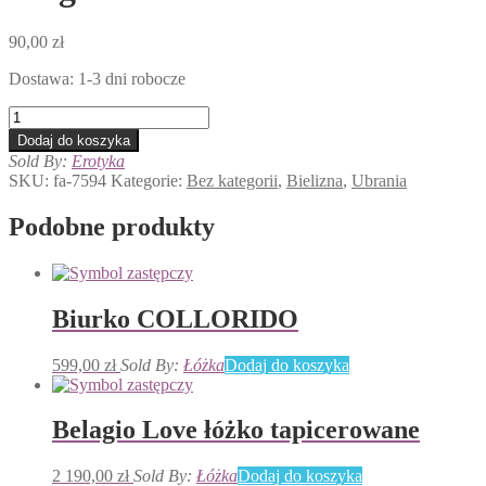
90,00
zł
Dostawa: 1-3 dni robocze
ilość
Magnolia
Dodaj do koszyka
Sold By:
Erotyka
SKU:
fa-7594
Kategorie:
Bez kategorii
,
Bielizna
,
Ubrania
Podobne produkty
Biurko COLLORIDO
599,00
zł
Sold By:
Łóżka
Dodaj do koszyka
Belagio Love łóżko tapicerowane
2 190,00
zł
Sold By:
Łóżka
Dodaj do koszyka