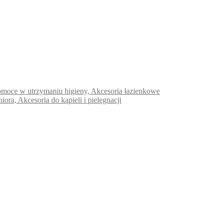
e pomoce w utrzymaniu higieny, Akcesoria łazienkowe
niora, Akcesoria do kąpieli i pielęgnacji