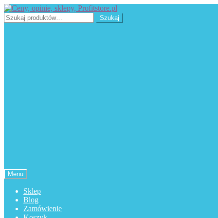
Przejdź
Przejdź
do
do
Szukaj:
Szukaj
nawigacji
treści
Menu
Sklep
Blog
Zamówienie
Koszyk