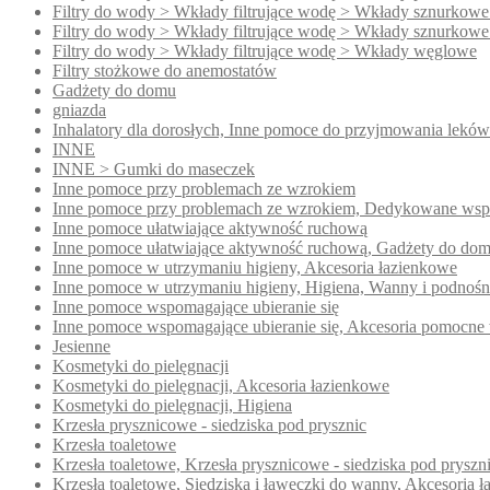
Filtry do wody > Wkłady filtrujące wodę > Wkłady sznurkowe
Filtry do wody > Wkłady filtrujące wodę > Wkłady sznurkowe
Filtry do wody > Wkłady filtrujące wodę > Wkłady węglowe
Filtry stożkowe do anemostatów
Gadżety do domu
gniazda
Inhalatory dla dorosłych, Inne pomoce do przyjmowania leków
INNE
INNE > Gumki do maseczek
Inne pomoce przy problemach ze wzrokiem
Inne pomoce przy problemach ze wzrokiem, Dedykowane wsp
Inne pomoce ułatwiające aktywność ruchową
Inne pomoce ułatwiające aktywność ruchową, Gadżety do do
Inne pomoce w utrzymaniu higieny, Akcesoria łazienkowe
Inne pomoce w utrzymaniu higieny, Higiena, Wanny i podnoś
Inne pomoce wspomagające ubieranie się
Inne pomoce wspomagające ubieranie się, Akcesoria pomocne 
Jesienne
Kosmetyki do pielęgnacji
Kosmetyki do pielęgnacji, Akcesoria łazienkowe
Kosmetyki do pielęgnacji, Higiena
Krzesła prysznicowe - siedziska pod prysznic
Krzesła toaletowe
Krzesła toaletowe, Krzesła prysznicowe - siedziska pod pryszn
Krzesła toaletowe, Siedziska i ławeczki do wanny, Akcesoria 