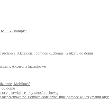
3-SET-1 komplet
ść ruchową, Akcesoria i pomoce kuchenne, Gadżety do domu
higieny, Akcesoria łazienkowe
odzienne, Mobilność
ty do domu
pomoce ułatwiające aktywność ruchową
dy nieprzemakalne, Pomoce codzienne, Inne pomoce w utrzymaniu higi