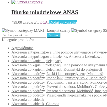
Biurko młodzieżowe ANAS
499,00
zł
Sold By:
Łóżka
Dodaj do koszyka
MARI - komplet czarny
85
Szukaj:
Szukaj
Kategorie produktów
Agrowłóknina
Akcesoria antypoślizgowe, Inne pomoce ułatwiające aktywno
Akcesoria antypoślizgowe, Łazienka, Akcesoria łazienkowe
Akcesoria do kąpieli i pielęgnacji
Akcesoria do kąpieli i pielęgnacji, Inne pomoce w utrzymaniu 
Akcesoria do kąpieli i pielęgnacji, Kosmetyki do pielęgnacji
Akcesoria do podróży, Laski i kule ortopedyczne, Mobilność
Akcesoria do podróży, Podnośniki, transfery, stołki, Mobilność
Akcesoria do podróży, Podnośniki, transfery, stołki, Pomoce c
Akcesoria do podróży, Prezent dla seniora, Mobilność, Gadże
Akcesoria do podróży, Prezent dla seniora, Mobilność, Inne 
Akcesoria do podróży, Prześcieradła nieprzemakalne i podkła
Akcesoria do tabletek
Akcesoria do tabletek, Choroba