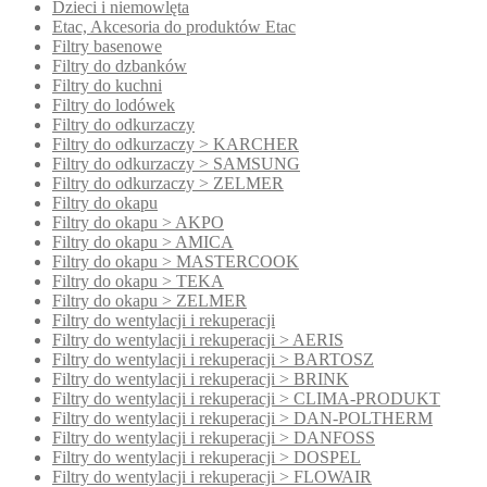
Dzieci i niemowlęta
Etac, Akcesoria do produktów Etac
Filtry basenowe
Filtry do dzbanków
Filtry do kuchni
Filtry do lodówek
Filtry do odkurzaczy
Filtry do odkurzaczy > KARCHER
Filtry do odkurzaczy > SAMSUNG
Filtry do odkurzaczy > ZELMER
Filtry do okapu
Filtry do okapu > AKPO
Filtry do okapu > AMICA
Filtry do okapu > MASTERCOOK
Filtry do okapu > TEKA
Filtry do okapu > ZELMER
Filtry do wentylacji i rekuperacji
Filtry do wentylacji i rekuperacji > AERIS
Filtry do wentylacji i rekuperacji > BARTOSZ
Filtry do wentylacji i rekuperacji > BRINK
Filtry do wentylacji i rekuperacji > CLIMA-PRODUKT
Filtry do wentylacji i rekuperacji > DAN-POLTHERM
Filtry do wentylacji i rekuperacji > DANFOSS
Filtry do wentylacji i rekuperacji > DOSPEL
Filtry do wentylacji i rekuperacji > FLOWAIR