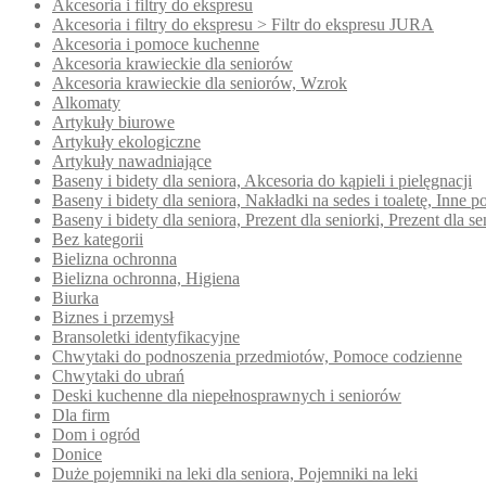
Akcesoria i filtry do ekspresu
Akcesoria i filtry do ekspresu > Filtr do ekspresu JURA
Akcesoria i pomoce kuchenne
Akcesoria krawieckie dla seniorów
Akcesoria krawieckie dla seniorów, Wzrok
Alkomaty
Artykuły biurowe
Artykuły ekologiczne
Artykuły nawadniające
Baseny i bidety dla seniora, Akcesoria do kąpieli i pielęgnacji
Baseny i bidety dla seniora, Nakładki na sedes i toaletę, Inn
Baseny i bidety dla seniora, Prezent dla seniorki, Prezent dla se
Bez kategorii
Bielizna ochronna
Bielizna ochronna, Higiena
Biurka
Biznes i przemysł
Bransoletki identyfikacyjne
Chwytaki do podnoszenia przedmiotów, Pomoce codzienne
Chwytaki do ubrań
Deski kuchenne dla niepełnosprawnych i seniorów
Dla firm
Dom i ogród
Donice
Duże pojemniki na leki dla seniora, Pojemniki na leki