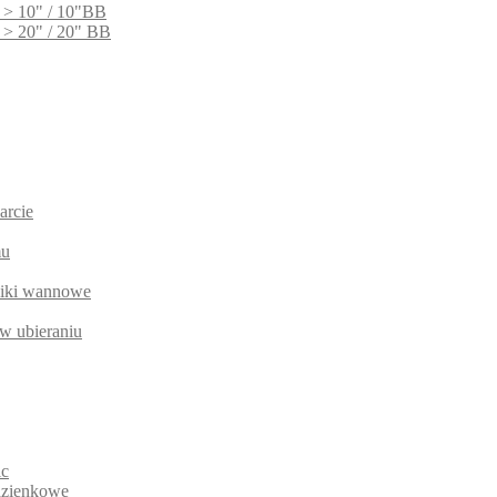
 > 10" / 10"BB
 > 20" / 20" BB
arcie
mu
niki wannowe
w ubieraniu
ic
łazienkowe