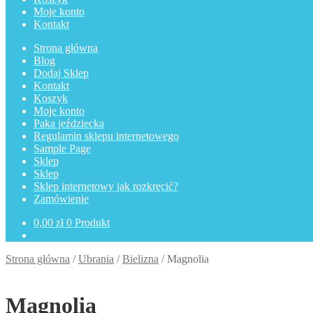
Moje konto
Kontakt
Strona główna
Blog
Dodaj Sklep
Kontakt
Koszyk
Moje konto
Paka jeździecka
Regulamin sklepu internetowego
Sample Page
Sklep
Sklep
Sklep internetowy jak rozkręcić?
Zamówienie
0,00
zł
0 Produkt
Strona główna
/
Ubrania
/
Bielizna
/
Magnolia
Magnolia