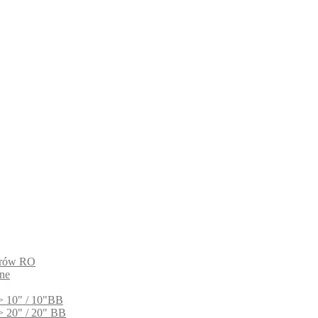
ltrów RO
ne
> 10" / 10"BB
> 20" / 20" BB