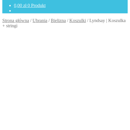
0,00
zł
0 Produkt
Strona główna
/
Ubrania
/
Bielizna
/
Koszulki
/
Lyndsay | Koszulka
+ stringi