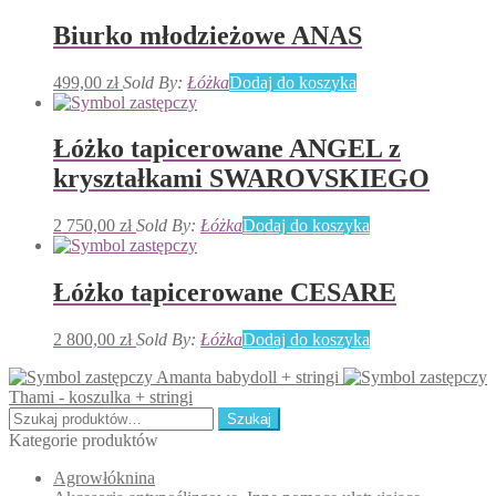
Biurko młodzieżowe ANAS
499,00
zł
Sold By:
Łóżka
Dodaj do koszyka
Łóżko tapicerowane ANGEL z
kryształkami SWAROVSKIEGO
2 750,00
zł
Sold By:
Łóżka
Dodaj do koszyka
Łóżko tapicerowane CESARE
2 800,00
zł
Sold By:
Łóżka
Dodaj do koszyka
Amanta babydoll + stringi
Thami - koszulka + stringi
Szukaj:
Szukaj
Kategorie produktów
Agrowłóknina