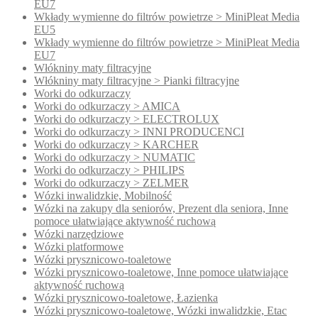
EU7
Wkłady wymienne do filtrów powietrze > MiniPleat Media
EU5
Wkłady wymienne do filtrów powietrze > MiniPleat Media
EU7
Włókniny maty filtracyjne
Włókniny maty filtracyjne > Pianki filtracyjne
Worki do odkurzaczy
Worki do odkurzaczy > AMICA
Worki do odkurzaczy > ELECTROLUX
Worki do odkurzaczy > INNI PRODUCENCI
Worki do odkurzaczy > KARCHER
Worki do odkurzaczy > NUMATIC
Worki do odkurzaczy > PHILIPS
Worki do odkurzaczy > ZELMER
Wózki inwalidzkie, Mobilność
Wózki na zakupy dla seniorów, Prezent dla seniora, Inne
pomoce ułatwiające aktywność ruchową
Wózki narzędziowe
Wózki platformowe
Wózki prysznicowo-toaletowe
Wózki prysznicowo-toaletowe, Inne pomoce ułatwiające
aktywność ruchową
Wózki prysznicowo-toaletowe, Łazienka
Wózki prysznicowo-toaletowe, Wózki inwalidzkie, Etac