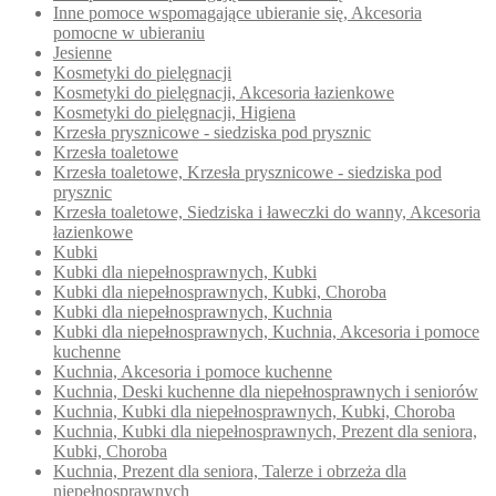
Inne pomoce wspomagające ubieranie się, Akcesoria
pomocne w ubieraniu
Jesienne
Kosmetyki do pielęgnacji
Kosmetyki do pielęgnacji, Akcesoria łazienkowe
Kosmetyki do pielęgnacji, Higiena
Krzesła prysznicowe - siedziska pod prysznic
Krzesła toaletowe
Krzesła toaletowe, Krzesła prysznicowe - siedziska pod
prysznic
Krzesła toaletowe, Siedziska i ławeczki do wanny, Akcesoria
łazienkowe
Kubki
Kubki dla niepełnosprawnych, Kubki
Kubki dla niepełnosprawnych, Kubki, Choroba
Kubki dla niepełnosprawnych, Kuchnia
Kubki dla niepełnosprawnych, Kuchnia, Akcesoria i pomoce
kuchenne
Kuchnia, Akcesoria i pomoce kuchenne
Kuchnia, Deski kuchenne dla niepełnosprawnych i seniorów
Kuchnia, Kubki dla niepełnosprawnych, Kubki, Choroba
Kuchnia, Kubki dla niepełnosprawnych, Prezent dla seniora,
Kubki, Choroba
Kuchnia, Prezent dla seniora, Talerze i obrzeża dla
niepełnosprawnych