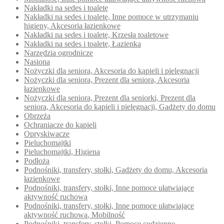
Nakładki na sedes i toaletę
Nakładki na sedes i toaletę, Inne pomoce w utrzymaniu
higieny, Akcesoria łazienkowe
Nakładki na sedes i toaletę, Krzesła toaletowe
Nakładki na sedes i toaletę, Łazienka
Narzędzia ogrodnicze
Nasiona
Nożyczki dla seniora, Akcesoria do kąpieli i pielęgnacji
Nożyczki dla seniora, Prezent dla seniora, Akcesoria
łazienkowe
Nożyczki dla seniora, Prezent dla seniorki, Prezent dla
seniora, Akcesoria do kąpieli i pielęgnacji, Gadżety do domu
Obrzeża
Ochraniacze do kąpieli
Opryskiwacze
Pieluchomajtki
Pieluchomajtki, Higiena
Podłoża
Podnośniki, transfery, stołki, Gadżety do domu, Akcesoria
łazienkowe
Podnośniki, transfery, stołki, Inne pomoce ułatwiające
aktywność ruchową
Podnośniki, transfery, stołki, Inne pomoce ułatwiające
aktywność ruchową, Mobilność
Podnośniki, transfery, stołki, Pomoce codzienne