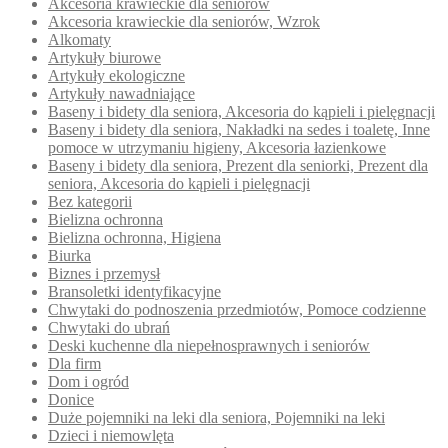
Akcesoria krawieckie dla seniorów
Akcesoria krawieckie dla seniorów, Wzrok
Alkomaty
Artykuły biurowe
Artykuły ekologiczne
Artykuły nawadniające
Baseny i bidety dla seniora, Akcesoria do kąpieli i pielęgnacji
Baseny i bidety dla seniora, Nakładki na sedes i toaletę, Inne
pomoce w utrzymaniu higieny, Akcesoria łazienkowe
Baseny i bidety dla seniora, Prezent dla seniorki, Prezent dla
seniora, Akcesoria do kąpieli i pielęgnacji
Bez kategorii
Bielizna ochronna
Bielizna ochronna, Higiena
Biurka
Biznes i przemysł
Bransoletki identyfikacyjne
Chwytaki do podnoszenia przedmiotów, Pomoce codzienne
Chwytaki do ubrań
Deski kuchenne dla niepełnosprawnych i seniorów
Dla firm
Dom i ogród
Donice
Duże pojemniki na leki dla seniora, Pojemniki na leki
Dzieci i niemowlęta