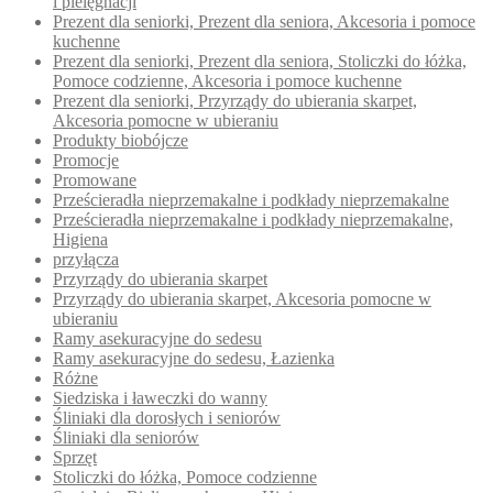
i pielęgnacji
Prezent dla seniorki, Prezent dla seniora, Akcesoria i pomoce
kuchenne
Prezent dla seniorki, Prezent dla seniora, Stoliczki do łóżka,
Pomoce codzienne, Akcesoria i pomoce kuchenne
Prezent dla seniorki, Przyrządy do ubierania skarpet,
Akcesoria pomocne w ubieraniu
Produkty biobójcze
Promocje
Promowane
Prześcieradła nieprzemakalne i podkłady nieprzemakalne
Prześcieradła nieprzemakalne i podkłady nieprzemakalne,
Higiena
przyłącza
Przyrządy do ubierania skarpet
Przyrządy do ubierania skarpet, Akcesoria pomocne w
ubieraniu
Ramy asekuracyjne do sedesu
Ramy asekuracyjne do sedesu, Łazienka
Różne
Siedziska i ławeczki do wanny
Śliniaki dla dorosłych i seniorów
Śliniaki dla seniorów
Sprzęt
Stoliczki do łóżka, Pomoce codzienne