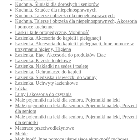
Kuchnia, Śliniaki dla dorosłych i seniorów
Kuchnia, Sztućce dla niepełnosprawnych
Kuchnia, Talerze i obrzeża dla niepełnosprawnych
Kuchnia, Talerze i obrzeża dla niepełnosprawnych, Akcesoria
i pomoce kuchenne
Laski i kule ortopedyczne, Mobilność
Łazienka, Akcesoria do kąpieli i pielęgnacji
Łazienka, Akcesoria do kąpieli i pielęgnacji, Inne pomoce w
utrzymaniu higieny, Higiena
Łazienka, Etac, Akcesoria do produktów Etac
Łazienka, Krzesła toaletowe
Łazienka, Nakładki na sedes i toaletę
Łazienka, Ochraniacze do kąpieli
Łazienka, Siedziska i ławeczki do wanny
Łazienka, Uchwyty łazienkowe
Łóżka
Lupy i akcesoria do czytania
Małe pojemniki na leki dla seniora, Pojemniki na leki
Małe pojemniki na leki dla seniora, Pojemniki na leki, Prezent
dla seniora
Małe pojemniki na leki dla seniora, Pojemniki na leki, Prezent
dla seniorki
Materace przeciwodleżynowe
Meble
Mobilność, Inne pomoce ułatwiające aktywność ruchową