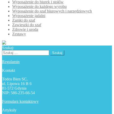
Wyposażenie do biurek i stołów
Wyposażenie do każdego wyrobu
Wyposażenie do szaf biurowych i narzędziowych
Wyposażenie jadalni
Zamki do szaf
Zawieszki do szaf
Zdrowie i uroda
Zestawy
Szukaj:
Szukaj:
Regulamin
Kontakt
Todos Bien SC.
ul. Lipowa 16 B 6
81-572 Gdynia
NIP: 586-235-66-54
Formularz kontaktowy
Artykuły