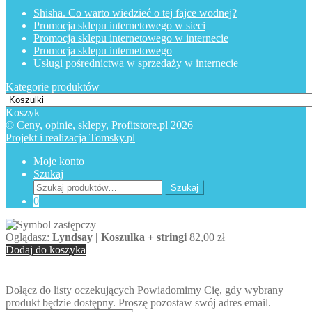
Shisha. Co warto wiedzieć o tej fajce wodnej?
Promocja sklepu internetowego w sieci
Promocja sklepu internetowego w internecie
Promocja sklepu internetowego
Usługi pośrednictwa w sprzedaży w internecie
Kategorie produktów
Koszyk
© Ceny, opinie, sklepy, Profitstore.pl 2026
Projekt i realizacja Tomsky.pl
Moje konto
Szukaj
Szukaj:
Szukaj
0
Oglądasz:
Lyndsay | Koszulka + stringi
82,00
zł
Dodaj do koszyka
Dołącz do listy oczekujących
Powiadomimy Cię, gdy wybrany
produkt będzie dostępny. Proszę pozostaw swój adres email.