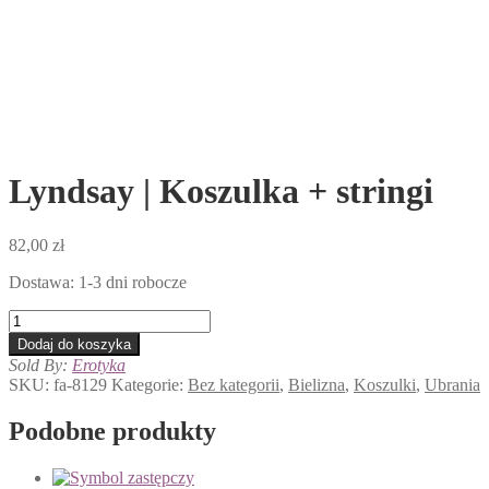
Lyndsay | Koszulka + stringi
82,00
zł
Dostawa: 1-3 dni robocze
ilość
Lyndsay
Dodaj do koszyka
|
Sold By:
Erotyka
Koszulka
SKU:
fa-8129
Kategorie:
Bez kategorii
,
Bielizna
,
Koszulki
,
Ubrania
+
stringi
Podobne produkty