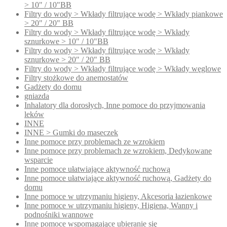
> 10" / 10"BB
Filtry do wody > Wkłady filtrujące wodę > Wkłady piankowe
> 20" / 20" BB
Filtry do wody > Wkłady filtrujące wodę > Wkłady
sznurkowe > 10" / 10"BB
Filtry do wody > Wkłady filtrujące wodę > Wkłady
sznurkowe > 20" / 20" BB
Filtry do wody > Wkłady filtrujące wodę > Wkłady węglowe
Filtry stożkowe do anemostatów
Gadżety do domu
gniazda
Inhalatory dla dorosłych, Inne pomoce do przyjmowania
leków
INNE
INNE > Gumki do maseczek
Inne pomoce przy problemach ze wzrokiem
Inne pomoce przy problemach ze wzrokiem, Dedykowane
wsparcie
Inne pomoce ułatwiające aktywność ruchową
Inne pomoce ułatwiające aktywność ruchową, Gadżety do
domu
Inne pomoce w utrzymaniu higieny, Akcesoria łazienkowe
Inne pomoce w utrzymaniu higieny, Higiena, Wanny i
podnośniki wannowe
Inne pomoce wspomagające ubieranie się