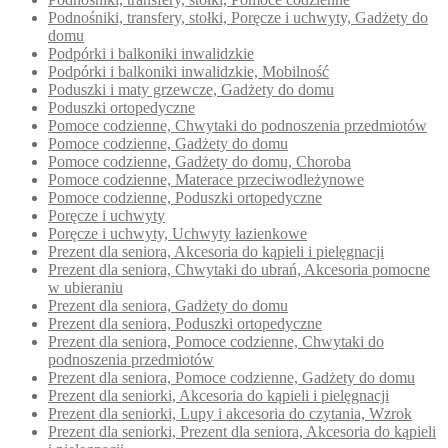
Podnośniki, transfery, stołki, Poręcze i uchwyty, Gadżety do
domu
Podpórki i balkoniki inwalidzkie
Podpórki i balkoniki inwalidzkie, Mobilność
Poduszki i maty grzewcze, Gadżety do domu
Poduszki ortopedyczne
Pomoce codzienne, Chwytaki do podnoszenia przedmiotów
Pomoce codzienne, Gadżety do domu
Pomoce codzienne, Gadżety do domu, Choroba
Pomoce codzienne, Materace przeciwodleżynowe
Pomoce codzienne, Poduszki ortopedyczne
Poręcze i uchwyty
Poręcze i uchwyty, Uchwyty łazienkowe
Prezent dla seniora, Akcesoria do kąpieli i pielęgnacji
Prezent dla seniora, Chwytaki do ubrań, Akcesoria pomocne
w ubieraniu
Prezent dla seniora, Gadżety do domu
Prezent dla seniora, Poduszki ortopedyczne
Prezent dla seniora, Pomoce codzienne, Chwytaki do
podnoszenia przedmiotów
Prezent dla seniora, Pomoce codzienne, Gadżety do domu
Prezent dla seniorki, Akcesoria do kąpieli i pielęgnacji
Prezent dla seniorki, Lupy i akcesoria do czytania, Wzrok
Prezent dla seniorki, Prezent dla seniora, Akcesoria do kąpieli