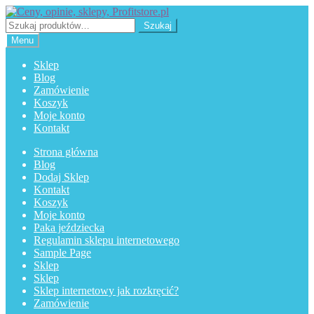
Przejdź
Przejdź
do
do
Szukaj:
Szukaj
nawigacji
treści
Menu
Sklep
Blog
Zamówienie
Koszyk
Moje konto
Kontakt
Strona główna
Blog
Dodaj Sklep
Kontakt
Koszyk
Moje konto
Paka jeździecka
Regulamin sklepu internetowego
Sample Page
Sklep
Sklep
Sklep internetowy jak rozkręcić?
Zamówienie