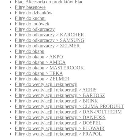
Etac, Akcesoria do produktów Etac
Filtry basenowe
Filtry do dzbanków
Filtry do kuchni
Filtry do lodówek
Filtry do odkurzaczy
Filtry do odkurzaczy > KARCHER
Filtry do odkurzaczy > SAMSUNG
Filtry do odkurzaczy > ZELMER
Filtry do okapu
Filtry do okapu > AKPO
Filtry do okapu > AMICA
Filtry do okapu > MASTERCOOK
Filtry do okapu > TEKA
Filtry do okapu > ZELMER
Filtry do wentylacji i rekuperacji
Filtry do wentylacji i rekuperacji > AERIS
Filtry do wentylacji i rekuperacji > BARTOSZ
Filtry do wentylacji i rekuperacji > BRINK
Filtry do wentylacji i rekuperacji > CLIMA-PRODUKT
Filtry do wentylacji i rekuperacji > DAN-POLTHERM
Filtry do wentylacji i rekuperacji > DANFOSS
Filtry do wentylacji i rekuperacji > DOSPEL
Filtry do wentylacji i rekuperacji > FLOWAIR
Filtry do wentylacji i rekuperacji > FRAPOL