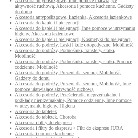
Akcesoria antypoślizgowe, Inne pomoce ułatwiające
aktywność ruchową, Akcesoria i pomoce kuchenne, Gadżety
do domu
Akcesoria antypoślizgowe, Łazienka, Akcesoria łazienkowe
Akcesoria do kąpieli i pielęgnacji
Akcesoria do kąpieli i pielęgnacji, Inne pomoce w utrzymaniu
higieny, Akcesoria łazienkowe
Akcesoria do kąpieli i pielęgnacji, Kosmetyki do pielęgnacji
Akcesoria do podróży, Laski i kule ortopedyczne, Mobilność
Akcesoria do podróży, Podnośniki, transfery, stołki,
Mobilność
Akcesoria do podróży, Podnośniki, transfery, stołki, Pomoce
codzienne, Mobilność
Akcesoria do podróży, Prezent dla seniora, Mobilność,
Gadżety do domu
Akcesoria do podróży, Prezent dla seniora, Mobilność, Inne
pomoce ułatwiające aktywność ruchową
Akcesoria do podróży, Prześcieradła nieprzemakalne i
podkłady nieprzemakalne, Pomoce codzienne, Inne pomoce
w utrzymaniu higieny, Higiena
Akcesoria do tabletek
Akcesoria do tabletek, Choroba
Akcesoria i filtry do ekspresu
Akcesoria i filtry do ekspresu > Filtr do ekspresu JURA
Akcesoria i pomoce kuchenne