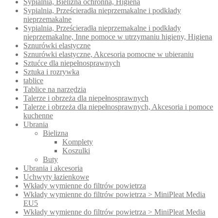
Sypialnia, Bielizna ochronna, Higiena
Sypialnia, Prześcieradła nieprzemakalne i podkłady
nieprzemakalne
Sypialnia, Prześcieradła nieprzemakalne i podkłady
nieprzemakalne, Inne pomoce w utrzymaniu higieny, Higiena
Sznurówki elastyczne
Sznurówki elastyczne, Akcesoria pomocne w ubieraniu
Sztućce dla niepełnosprawnych
Sztuka i rozrywka
tablice
Tablice na narzędzia
Talerze i obrzeża dla niepełnosprawnych
Talerze i obrzeża dla niepełnosprawnych, Akcesoria i pomoce
kuchenne
Ubrania
Bielizna
Komplety
Koszulki
Buty
Ubrania i akcesoria
Uchwyty łazienkowe
Wkłady wymienne do filtrów powietrza
Wkłady wymienne do filtrów powietrza > MiniPleat Media
EU5
Wkłady wymienne do filtrów powietrza > MiniPleat Media