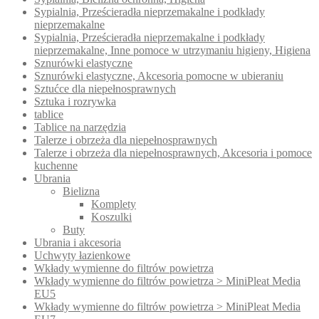
Sypialnia, Prześcieradła nieprzemakalne i podkłady
nieprzemakalne
Sypialnia, Prześcieradła nieprzemakalne i podkłady
nieprzemakalne, Inne pomoce w utrzymaniu higieny, Higiena
Sznurówki elastyczne
Sznurówki elastyczne, Akcesoria pomocne w ubieraniu
Sztućce dla niepełnosprawnych
Sztuka i rozrywka
tablice
Tablice na narzędzia
Talerze i obrzeża dla niepełnosprawnych
Talerze i obrzeża dla niepełnosprawnych, Akcesoria i pomoce
kuchenne
Ubrania
Bielizna
Komplety
Koszulki
Buty
Ubrania i akcesoria
Uchwyty łazienkowe
Wkłady wymienne do filtrów powietrza
Wkłady wymienne do filtrów powietrza > MiniPleat Media
EU5
Wkłady wymienne do filtrów powietrza > MiniPleat Media