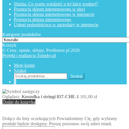
Shisha. Co warto wiedzieć o tej fajce wodnej?
Promocja sklepu internetowego w sieci
Promocja sklepu internetowego w internecie
Promocja sklepu internetowego
Usługi pośrednictwa w sprzedaży w internecie
Kategorie produktów
Koszyk
© Ceny, opinie, sklepy, Profitstore.pl 2026
Projekt i realizacja Tomsky.pl
Moje konto
Szukaj
Szukaj:
Szukaj
0
Oglądasz:
Koszulka i stringi 837-CHE-1
101,00
zł
Dodaj do koszyka
Dołącz do listy oczekujących
Powiadomimy Cię, gdy wybrany
produkt będzie dostępny. Proszę pozostaw swój adres email.