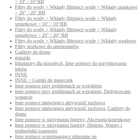
> 10" / 10"BB
Filtry do wody > Wkłady filtrujące wodę > Wkłady piankowe
> 20" / 20" BB
Filtry do wody > Wkłady filtrujące wodę > Wkłady
sznurkowe > 10" / 10"BB
Filtry do wody > Wkłady filtrujące wodę > Wkłady
sznurkowe > 20" / 20" BB
Filtry do wody > Wkłady filtrujące wodę > Wkłady węglowe
Filtry stożkowe do anemostatów
Gadżety do domu
gniazda
Inhalatory dla dorosłych, Inne pomoce do przyjmowania
leków
INNE
INNE > Gumki do maseczek
Inne pomoce przy problemach ze wzrokiem
Inne pomoce przy problemach ze wzrokiem, Dedykowane
wsparcie
Inne pomoce ułatwiające aktywność ruchową
Inne pomoce ułatwiające aktywność ruchową, Gadżety do
domu
Inne pomoce w utrzymaniu higieny, Akcesoria łazienkowe
Inne pomoce w utrzymaniu higieny, Higiena, Wanny i
podnośniki wannowe
Inne pomoce wspomagające ubieranie się