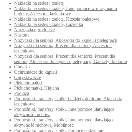
Nakładki na sedes i toaletę
Nakładki na sedes i toaletę, Inne pomoce w utrzymaniu
higieny, Akcesoria łazienkowe
Nakładki na sedes i toaletę, Krzesła toaletowe
Nakładki na sedes i toaletę, Łazienka
Narzędzia ogrodnicze
Nasiona
Nożyczki dla seniora, Akcesoria do kąpieli i pielęgnacji
Nożyczki dla seniora, Prezent dla seniora, Akcesoria
łazienkowe
Nożyczki dla seniora, Prezent dla seniorki, Prezent dla
seniora, Akcesoria do kąpieli i pielęgnacji, Gadżety do domu
Obrzeża
Ochraniacze do kąpieli
Opryskiwacze
Pieluchomajtki
Pieluchomajtki, Higiena
Podłoża
Podnośniki, transfery, stołki, Gadżety do domu, Akcesoria
łazienkowe
Podnośniki, transfery, stołki, Inne pomoce ułatwiające
aktywność ruchową
Podnośniki, transfery, stołki, Inne pomoce ułatwiające
aktywność ruchową, Mobilność
Podnośniki, transfery, stołki, Pomoce codzienne