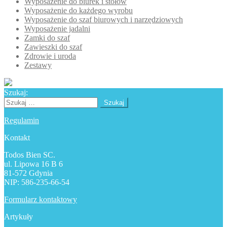
Wyposażenie do biurek i stołów
Wyposażenie do każdego wyrobu
Wyposażenie do szaf biurowych i narzędziowych
Wyposażenie jadalni
Zamki do szaf
Zawieszki do szaf
Zdrowie i uroda
Zestawy
Szukaj:
Szukaj:
Regulamin
Kontakt
Todos Bien SC.
ul. Lipowa 16 B 6
81-572 Gdynia
NIP: 586-235-66-54
Formularz kontaktowy
Artykuły