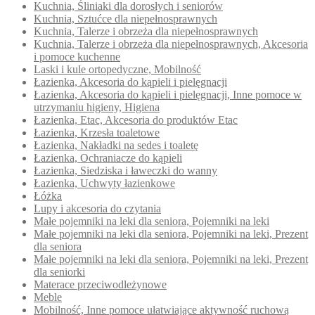
Kuchnia, Śliniaki dla dorosłych i seniorów
Kuchnia, Sztućce dla niepełnosprawnych
Kuchnia, Talerze i obrzeża dla niepełnosprawnych
Kuchnia, Talerze i obrzeża dla niepełnosprawnych, Akcesoria
i pomoce kuchenne
Laski i kule ortopedyczne, Mobilność
Łazienka, Akcesoria do kąpieli i pielęgnacji
Łazienka, Akcesoria do kąpieli i pielęgnacji, Inne pomoce w
utrzymaniu higieny, Higiena
Łazienka, Etac, Akcesoria do produktów Etac
Łazienka, Krzesła toaletowe
Łazienka, Nakładki na sedes i toaletę
Łazienka, Ochraniacze do kąpieli
Łazienka, Siedziska i ławeczki do wanny
Łazienka, Uchwyty łazienkowe
Łóżka
Lupy i akcesoria do czytania
Małe pojemniki na leki dla seniora, Pojemniki na leki
Małe pojemniki na leki dla seniora, Pojemniki na leki, Prezent
dla seniora
Małe pojemniki na leki dla seniora, Pojemniki na leki, Prezent
dla seniorki
Materace przeciwodleżynowe
Meble
Mobilność, Inne pomoce ułatwiające aktywność ruchową