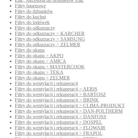
Etac, Akcesoria do produktów Etac
Filtry basenowe
Filtry do dzbanków
Filtry do kuchni
Filtry do lodówek
Filtry do odkurzaczy
Filtry do odkurzaczy > KARCHER
Filtry do odkurzaczy > SAMSUNG
Filtry do odkurzaczy > ZELMER
Filtry do okapu
Filtry do okapu > AKPO
Filtry do okapu > AMICA
Filtry do okapu > MASTERCOOK
Filtry do okapu > TEKA
Filtry do okapu > ZELMER
Filtry do wentylacji i rekuperacji
Filtry do wentylacji i rekuperacji > AERIS
Filtry do wentylacji i rekuperacji > BARTOSZ
Filtry do wentylacji i rekuperacji > BRINK
Filtry do wentylacji i rekuperacji > CLIMA-PRODUKT
Filtry do wentylacji i rekuperacji > DAN-POLTHERM
Filtry do wentylacji i rekuperacji > DANFOSS
Filtry do wentylacji i rekuperacji > DOSPEL
Filtry do wentylacji i rekuperacji > FLOWAIR
Filtry do wentylacji i rekuperacji > FRAPOL