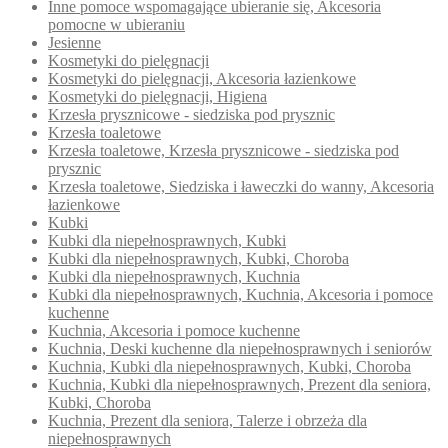
Inne pomoce wspomagające ubieranie się, Akcesoria
pomocne w ubieraniu
Jesienne
Kosmetyki do pielęgnacji
Kosmetyki do pielęgnacji, Akcesoria łazienkowe
Kosmetyki do pielęgnacji, Higiena
Krzesła prysznicowe - siedziska pod prysznic
Krzesła toaletowe
Krzesła toaletowe, Krzesła prysznicowe - siedziska pod
prysznic
Krzesła toaletowe, Siedziska i ławeczki do wanny, Akcesoria
łazienkowe
Kubki
Kubki dla niepełnosprawnych, Kubki
Kubki dla niepełnosprawnych, Kubki, Choroba
Kubki dla niepełnosprawnych, Kuchnia
Kubki dla niepełnosprawnych, Kuchnia, Akcesoria i pomoce
kuchenne
Kuchnia, Akcesoria i pomoce kuchenne
Kuchnia, Deski kuchenne dla niepełnosprawnych i seniorów
Kuchnia, Kubki dla niepełnosprawnych, Kubki, Choroba
Kuchnia, Kubki dla niepełnosprawnych, Prezent dla seniora,
Kubki, Choroba
Kuchnia, Prezent dla seniora, Talerze i obrzeża dla
niepełnosprawnych