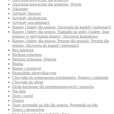
Akcesoria krawieckie dla seniorów, Wzrok
Alkomaty
Artykuły biurowe
Artykuły ekologiczne
Artykuły nawadniające
Baseny i bidety dla seniora, Akcesoria do kąpieli i pielęgnacji
Baseny i bidety dla seniora, Nakładki na sedes i toaletę, Inne
pomoce w utrzymaniu higieny, Akcesoria łazienkowe
Baseny i bidety dla seniora, Prezent dla seniorki, Prezent dla
seniora, Akcesoria do kąpieli i pielęgnacji
Bez kategorii
Bielizna ochronna
Bielizna ochronna, Higiena
Biurka
Biznes i przemysł
Bransoletki identyfikacyjne
Chwytaki do podnoszenia przedmiotów, Pomoce codzienne
Chwytaki do ubrań
Deski kuchenne dla niepełnosprawnych i seniorów
Dla firm
Dom i ogród
Donice
Duże pojemniki na leki dla seniora, Pojemniki na leki
Dzieci i niemowlęta