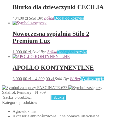
Biurko dla dziewczynki CECILIA
404,00
zł
Sold By:
Łóżka
Dodaj do koszyka
Nowoczesna sypialnia Stilo 2
Premium Lux
1 990,00
zł
Sold By:
Łóżka
Dodaj do koszyka
APOLLO KONTYNENTLNE
Zakres
Ten
3 900,00
zł
–
4 800,00
zł
Sold By:
Łóżka
Wybierz opcje
cen:
produkt
FASCINATE-633
od
ma
Szlafrok Peniuary - N-709
3
wiele
Szukaj:
900,00 zł
wariant
Szukaj
do
Opcje
Kategorie produktów
4
można
Agrowłóknina
800,00 zł
wybrać
Akcesoria antypoślizgowe, Inne pomoce ułatwiające
na