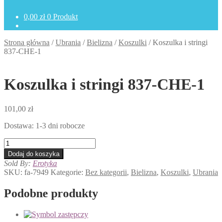
0,00
zł
0 Produkt
Strona główna
/
Ubrania
/
Bielizna
/
Koszulki
/
Koszulka i stringi
837-CHE-1
Koszulka i stringi 837-CHE-1
101,00
zł
Dostawa: 1-3 dni robocze
ilość
Koszulka
Dodaj do koszyka
i
Sold By:
Erotyka
stringi
SKU:
fa-7949
Kategorie:
Bez kategorii
,
Bielizna
,
Koszulki
,
Ubrania
837-
CHE-
Podobne produkty
1