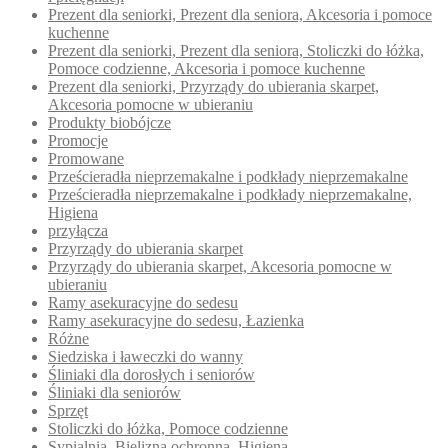
Prezent dla seniorki, Prezent dla seniora, Akcesoria i pomoce
kuchenne
Prezent dla seniorki, Prezent dla seniora, Stoliczki do łóżka,
Pomoce codzienne, Akcesoria i pomoce kuchenne
Prezent dla seniorki, Przyrządy do ubierania skarpet,
Akcesoria pomocne w ubieraniu
Produkty biobójcze
Promocje
Promowane
Prześcieradła nieprzemakalne i podkłady nieprzemakalne
Prześcieradła nieprzemakalne i podkłady nieprzemakalne,
Higiena
przyłącza
Przyrządy do ubierania skarpet
Przyrządy do ubierania skarpet, Akcesoria pomocne w
ubieraniu
Ramy asekuracyjne do sedesu
Ramy asekuracyjne do sedesu, Łazienka
Różne
Siedziska i ławeczki do wanny
Śliniaki dla dorosłych i seniorów
Śliniaki dla seniorów
Sprzęt
Stoliczki do łóżka, Pomoce codzienne
Sypialnia, Bielizna ochronna, Higiena