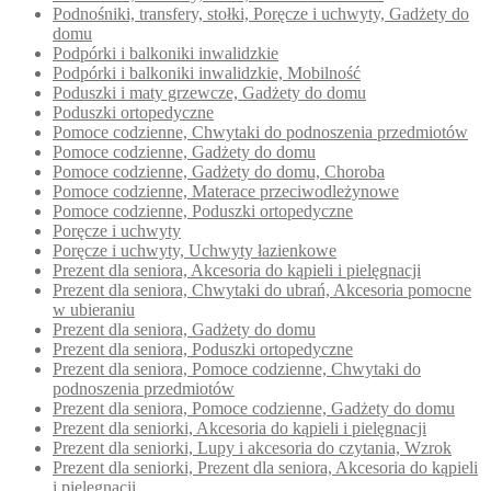
Podnośniki, transfery, stołki, Poręcze i uchwyty, Gadżety do
domu
Podpórki i balkoniki inwalidzkie
Podpórki i balkoniki inwalidzkie, Mobilność
Poduszki i maty grzewcze, Gadżety do domu
Poduszki ortopedyczne
Pomoce codzienne, Chwytaki do podnoszenia przedmiotów
Pomoce codzienne, Gadżety do domu
Pomoce codzienne, Gadżety do domu, Choroba
Pomoce codzienne, Materace przeciwodleżynowe
Pomoce codzienne, Poduszki ortopedyczne
Poręcze i uchwyty
Poręcze i uchwyty, Uchwyty łazienkowe
Prezent dla seniora, Akcesoria do kąpieli i pielęgnacji
Prezent dla seniora, Chwytaki do ubrań, Akcesoria pomocne
w ubieraniu
Prezent dla seniora, Gadżety do domu
Prezent dla seniora, Poduszki ortopedyczne
Prezent dla seniora, Pomoce codzienne, Chwytaki do
podnoszenia przedmiotów
Prezent dla seniora, Pomoce codzienne, Gadżety do domu
Prezent dla seniorki, Akcesoria do kąpieli i pielęgnacji
Prezent dla seniorki, Lupy i akcesoria do czytania, Wzrok
Prezent dla seniorki, Prezent dla seniora, Akcesoria do kąpieli
i pielęgnacji