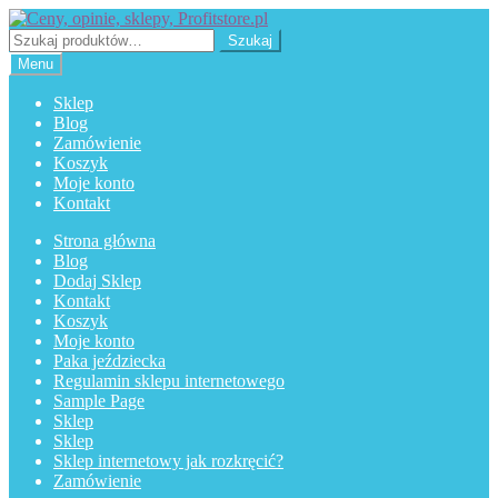
Przejdź
Przejdź
do
do
Szukaj:
Szukaj
nawigacji
treści
Menu
Sklep
Blog
Zamówienie
Koszyk
Moje konto
Kontakt
Strona główna
Blog
Dodaj Sklep
Kontakt
Koszyk
Moje konto
Paka jeździecka
Regulamin sklepu internetowego
Sample Page
Sklep
Sklep
Sklep internetowy jak rozkręcić?
Zamówienie