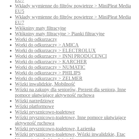
EU7
Wkłady wymienne do filtrów powietrze > MiniPleat Media
EU5
Wkłady wymienne do filtrów powietrze > MiniPleat Media
EU7
Włókniny maty filtracyjne
Włókniny maty filtracyjne > Pianki filtracyjne
Worki do odkurzaczy
Worki do odkurzaczy > AMICA
Worki do odkurzaczy > ELECTROLUX
Worki do odkurzaczy > INNI PRODUCENCI
Worki do odkurzaczy > KARCHER
Worki do odkurzaczy > NUMATIC
Worki do odkurzaczy > PHILIPS
Worki do odkurzaczy > ZELMER
Wózki inwalidzkie, Mobilność
Wózki na zakupy dla seniorów, Prezent dla seniora, Inne
pomoce ułatwiające aktywność ruchową
Wózki narzędziowe
Wózki platformowe
Wózki prysznicowo-toaletowe
Wózki prysznicowo-toaletowe, Inne pomoce ułatwiające
aktywność ruchową
Wózki prysznicowo-toaletowe, Łazienka
Wózki prysznicowo-toaletowe, Wózki inwalidzkie, Etac