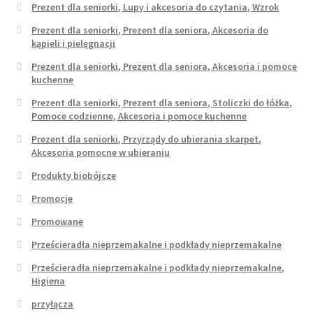
Prezent dla seniorki, Lupy i akcesoria do czytania, Wzrok
Prezent dla seniorki, Prezent dla seniora, Akcesoria do
kąpieli i pielęgnacji
Prezent dla seniorki, Prezent dla seniora, Akcesoria i pomoce
kuchenne
Prezent dla seniorki, Prezent dla seniora, Stoliczki do łóżka,
Pomoce codzienne, Akcesoria i pomoce kuchenne
Prezent dla seniorki, Przyrządy do ubierania skarpet,
Akcesoria pomocne w ubieraniu
Produkty biobójcze
Promocje
Promowane
Prześcieradła nieprzemakalne i podkłady nieprzemakalne
Prześcieradła nieprzemakalne i podkłady nieprzemakalne,
Higiena
przyłącza