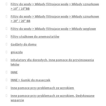
Filtry do wody > Wkłady filtrujące wodę > Wkłady sznurkowe
> 10" / 10"BB
Filtry do wody > Wkłady filtrujące wodę > Wkłady sznurkowe
> 20" / 20" BB
Filtry do wody > Wkłady filtrujące wodę > Wkłady węglowe
Filtry stożkowe do anemostatów
Gadżety do domu
gniazda
Inhalatory dla dorosłych, Inne pomoce do przyjmowania
leków
INNE
INNE > Gumki do maseczek
Inne pomoce przy problemach ze wzrokiem
Inne pomoce przy problemach ze wzrokiem, Dedykowane
wsparcie