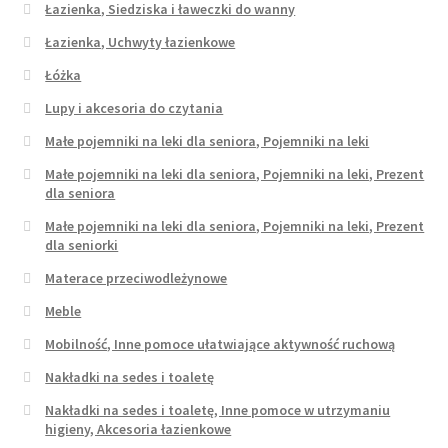
Łazienka, Siedziska i ławeczki do wanny
Łazienka, Uchwyty łazienkowe
Łóżka
Lupy i akcesoria do czytania
Małe pojemniki na leki dla seniora, Pojemniki na leki
Małe pojemniki na leki dla seniora, Pojemniki na leki, Prezent
dla seniora
Małe pojemniki na leki dla seniora, Pojemniki na leki, Prezent
dla seniorki
Materace przeciwodleżynowe
Meble
Mobilność, Inne pomoce ułatwiające aktywność ruchową
Nakładki na sedes i toaletę
Nakładki na sedes i toaletę, Inne pomoce w utrzymaniu
higieny, Akcesoria łazienkowe