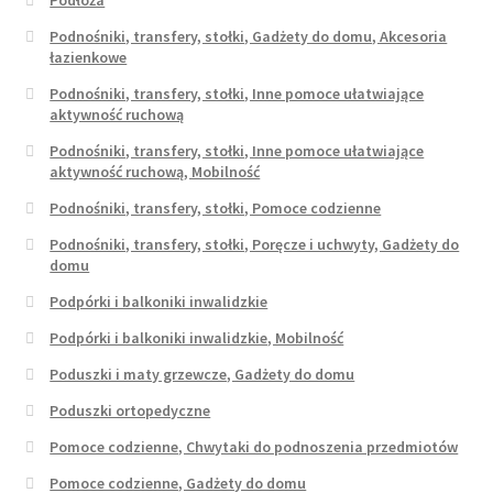
Podnośniki, transfery, stołki, Gadżety do domu, Akcesoria
łazienkowe
Podnośniki, transfery, stołki, Inne pomoce ułatwiające
aktywność ruchową
Podnośniki, transfery, stołki, Inne pomoce ułatwiające
aktywność ruchową, Mobilność
Podnośniki, transfery, stołki, Pomoce codzienne
Podnośniki, transfery, stołki, Poręcze i uchwyty, Gadżety do
domu
Podpórki i balkoniki inwalidzkie
Podpórki i balkoniki inwalidzkie, Mobilność
Poduszki i maty grzewcze, Gadżety do domu
Poduszki ortopedyczne
Pomoce codzienne, Chwytaki do podnoszenia przedmiotów
Pomoce codzienne, Gadżety do domu