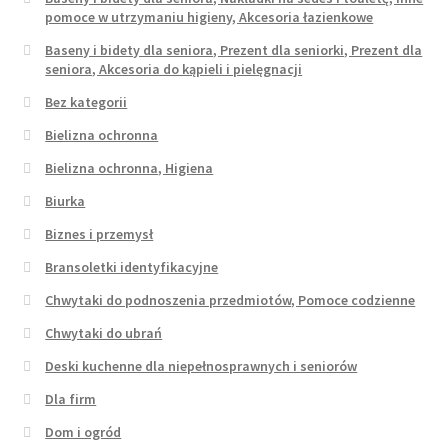
pomoce w utrzymaniu higieny, Akcesoria łazienkowe
Baseny i bidety dla seniora, Prezent dla seniorki, Prezent dla
seniora, Akcesoria do kąpieli i pielęgnacji
Bez kategorii
Bielizna ochronna
Bielizna ochronna, Higiena
Biurka
Biznes i przemysł
Bransoletki identyfikacyjne
Chwytaki do podnoszenia przedmiotów, Pomoce codzienne
Chwytaki do ubrań
Deski kuchenne dla niepełnosprawnych i seniorów
Dla firm
Dom i ogród