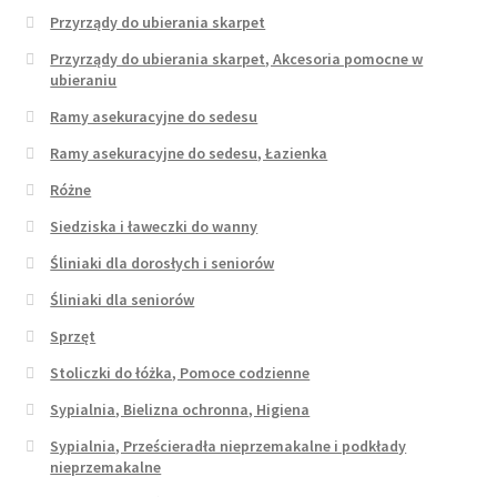
Przyrządy do ubierania skarpet
Przyrządy do ubierania skarpet, Akcesoria pomocne w
ubieraniu
Ramy asekuracyjne do sedesu
Ramy asekuracyjne do sedesu, Łazienka
Różne
Siedziska i ławeczki do wanny
Śliniaki dla dorosłych i seniorów
Śliniaki dla seniorów
Sprzęt
Stoliczki do łóżka, Pomoce codzienne
Sypialnia, Bielizna ochronna, Higiena
Sypialnia, Prześcieradła nieprzemakalne i podkłady
nieprzemakalne