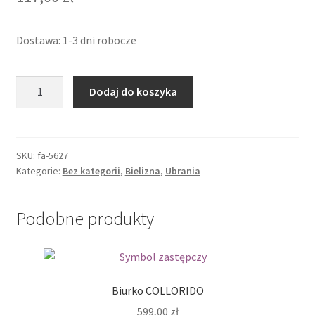
Dostawa: 1-3 dni robocze
ilość
Dodaj do koszyka
Komplet
Sapphira
3-
częściowy
SKU:
fa-5627
Kategorie:
Bez kategorii
,
Bielizna
,
Ubrania
Podobne produkty
Biurko COLLORIDO
599,00
zł