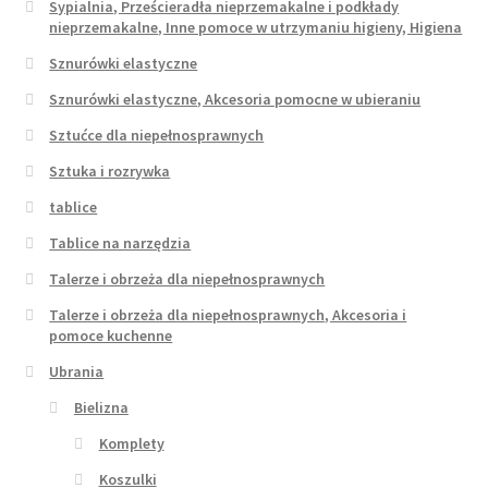
Sypialnia, Prześcieradła nieprzemakalne i podkłady
nieprzemakalne, Inne pomoce w utrzymaniu higieny, Higiena
Sznurówki elastyczne
Sznurówki elastyczne, Akcesoria pomocne w ubieraniu
Sztućce dla niepełnosprawnych
Sztuka i rozrywka
tablice
Tablice na narzędzia
Talerze i obrzeża dla niepełnosprawnych
Talerze i obrzeża dla niepełnosprawnych, Akcesoria i
pomoce kuchenne
Ubrania
Bielizna
Komplety
Koszulki