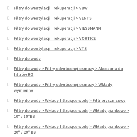
Filtry do wentylacji i rekuperacji > VBW
Filtry do wentylacji i rekuperacji > VENTS
Filtry do wentylacji i rekuperacji > VIESSMANN
Filtry do wentylacji i rekuperacji > VORTICE
Filtry do wentylacji i rekuperacji > VTS
Filtry do wody
Filtry do wody > Filtry odwróconej osmozy > Akcesoria do
filtrów RO
Filtry do wody > Filtry odwróconej osmozy > Wkłady
wymienne
Filtry do wody > Wkłady filtrujące wodę > Filtr prysznicowy
Filtry do wody > Wkłady filtrujące wodę > Wkłady piankowe >
10" / 10"BB
Filtry do wody > Wkłady filtrujące wodę > Wkłady piankowe >
20" / 20" BB