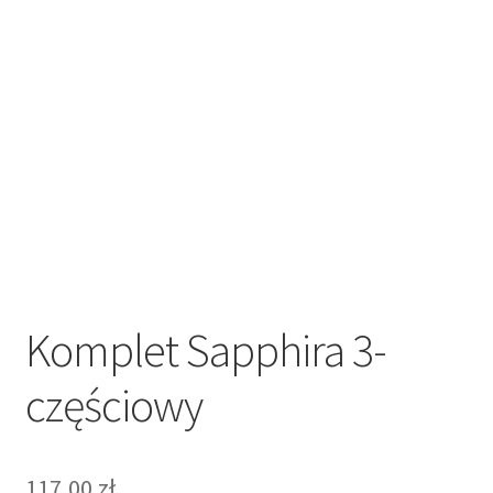
Regulamin sklepu internetowego
Sample Page
Sklep
Sklep
Sklep internetowy jak rozkręcić?
Zamówienie
Komplet Sapphira 3-
częściowy
117,00
zł