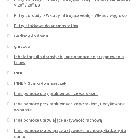
> 20" / 20" BB
Filtry do wody > Wkłady filtrujące wodę > Wkłady węglowe
Filtry stożkowe do anemostatów
Gadżety do domu
gniazda
Inhalatory dla dorosłych, Inne pomoce do przyjmowania
leków
INNE
INNE > Gumki do maseczek
Inne pomoce przy problemach ze wzrokiem
Inne pomoce przy problemach ze wzrokiem, Dedykowane
wsparcie
Inne pomoce ułatwiające aktywność ruchową
Inne pomoce ułatwiające aktywność ruchową, Gadżety do
domu