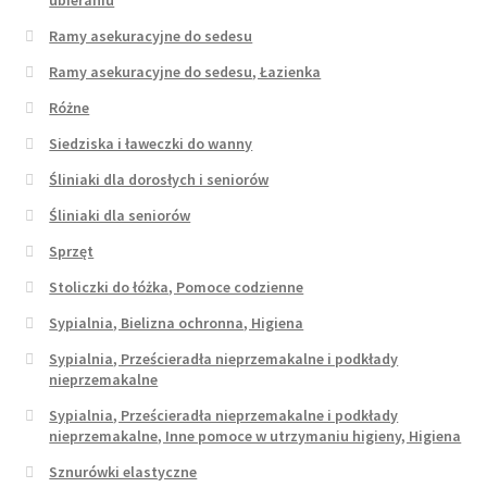
Ramy asekuracyjne do sedesu
Ramy asekuracyjne do sedesu, Łazienka
Różne
Siedziska i ławeczki do wanny
Śliniaki dla dorosłych i seniorów
Śliniaki dla seniorów
Sprzęt
Stoliczki do łóżka, Pomoce codzienne
Sypialnia, Bielizna ochronna, Higiena
Sypialnia, Prześcieradła nieprzemakalne i podkłady
nieprzemakalne
Sypialnia, Prześcieradła nieprzemakalne i podkłady
nieprzemakalne, Inne pomoce w utrzymaniu higieny, Higiena
Sznurówki elastyczne