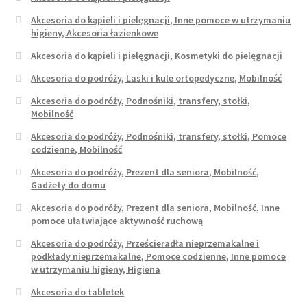
Akcesoria do kąpieli i pielęgnacji, Inne pomoce w utrzymaniu
higieny, Akcesoria łazienkowe
Akcesoria do kąpieli i pielęgnacji, Kosmetyki do pielęgnacji
Akcesoria do podróży, Laski i kule ortopedyczne, Mobilność
Akcesoria do podróży, Podnośniki, transfery, stołki,
Mobilność
Akcesoria do podróży, Podnośniki, transfery, stołki, Pomoce
codzienne, Mobilność
Akcesoria do podróży, Prezent dla seniora, Mobilność,
Gadżety do domu
Akcesoria do podróży, Prezent dla seniora, Mobilność, Inne
pomoce ułatwiające aktywność ruchową
Akcesoria do podróży, Prześcieradła nieprzemakalne i
podkłady nieprzemakalne, Pomoce codzienne, Inne pomoce
w utrzymaniu higieny, Higiena
Akcesoria do tabletek