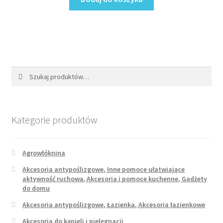
Szukaj:
Szukaj
Kategorie produktów
Agrowłóknina
Akcesoria antypoślizgowe, Inne pomoce ułatwiające
aktywność ruchową, Akcesoria i pomoce kuchenne, Gadżety
do domu
Akcesoria antypoślizgowe, Łazienka, Akcesoria łazienkowe
Akcesoria do kąpieli i pielęgnacji