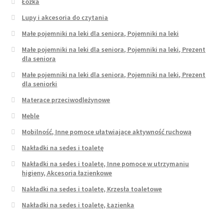
Łóżka
Lupy i akcesoria do czytania
Małe pojemniki na leki dla seniora, Pojemniki na leki
Małe pojemniki na leki dla seniora, Pojemniki na leki, Prezent
dla seniora
Małe pojemniki na leki dla seniora, Pojemniki na leki, Prezent
dla seniorki
Materace przeciwodleżynowe
Meble
Mobilność, Inne pomoce ułatwiające aktywność ruchową
Nakładki na sedes i toaletę
Nakładki na sedes i toaletę, Inne pomoce w utrzymaniu
higieny, Akcesoria łazienkowe
Nakładki na sedes i toaletę, Krzesła toaletowe
Nakładki na sedes i toaletę, Łazienka