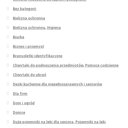
Bez kategorii
Bielizna ochronna
Bielizna ochronna, Higiena
Biurka
Biznes i przemysł
Bransoletki identyfikacyjne
Chwytaki do podnoszenia przedmiotów, Pomoce codzienne
Chwytaki do ubrań
Deski kuchenne dla niepełnosprawnych i seniorów
Dla firm
Dom i ogród
Donice
Duże pojemniki na leki dla seniora, Pojemniki na leki