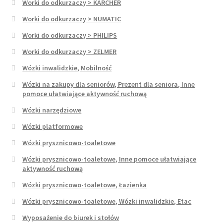
Worki do odkurzaczy > KARCHER
Worki do odkurzaczy > NUMATIC
Worki do odkurzaczy > PHILIPS
Worki do odkurzaczy > ZELMER
Wózki inwalidzkie, Mobilność
Wózki na zakupy dla seniorów, Prezent dla seniora, Inne
pomoce ułatwiające aktywność ruchową
Wózki narzędziowe
Wózki platformowe
Wózki prysznicowo-toaletowe
Wózki prysznicowo-toaletowe, Inne pomoce ułatwiające
aktywność ruchową
Wózki prysznicowo-toaletowe, Łazienka
Wózki prysznicowo-toaletowe, Wózki inwalidzkie, Etac
Wyposażenie do biurek i stołów