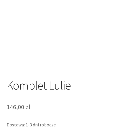
Regulamin sklepu internetowego
Sample Page
Sklep
Sklep
Sklep internetowy jak rozkręcić?
Komplet Lulie
Zamówienie
146,00
zł
Dostawa: 1-3 dni robocze