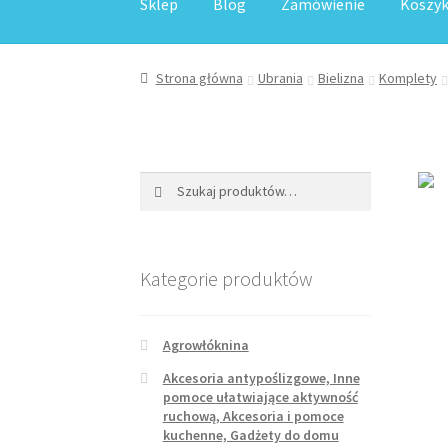
Sklep
Blog
Zamówienie
Koszy
Strona główna
Blog
Dodaj Sklep
Kontakt
Kos
Strona główna
Ubrania
Bielizna
Komplety
Sample Page
Sklep
Sklep
Sklep internetowy j
Szukaj:
Szukaj
Kategorie produktów
Agrowłóknina
Akcesoria antypoślizgowe, Inne
pomoce ułatwiające aktywność
ruchową, Akcesoria i pomoce
kuchenne, Gadżety do domu