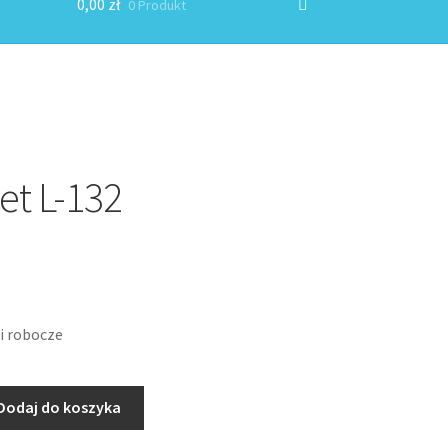
0,00
zł
0 Produkt
t L-132
i robocze
Dodaj do koszyka