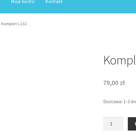
k
Moje konto
Kontakt
zyk
Moje konto
Paka jeździecka
Regulamin sklepu internetowego
Komplet L-132
ak rozkręcić?
Zamówienie
Komple
79,00
zł
Dostawa: 1-3 dn
ilość
Komplet
L-