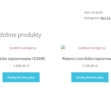
132
SKU:
fa-8338
Kategorie:
Bez ka
dobne produkty
óżko tapicerowane CESARE
Rubens Love łóżko tapicero
2 800,00
zł
2 150,00
zł
Dodaj do koszyka
Dodaj do koszyka