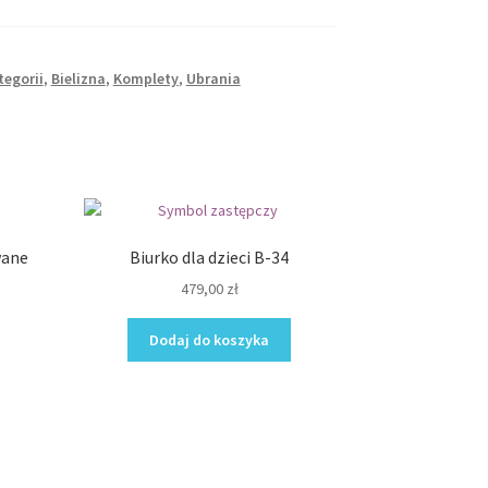
tegorii
,
Bielizna
,
Komplety
,
Ubrania
wane
Biurko dla dzieci B-34
479,00
zł
Dodaj do koszyka