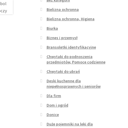
Bielizna ochronna
Bielizna ochronna, Higiena
Biurka
Biznes i przemysł
Bransoletki identyfikacyjne
Chwytaki do podnoszenia
przedmiotów, Pomoce codzienne
Chwytaki do ubrań
Deski kuchenne dla
niepełnosprawnych i seniorów
Dla firm
Dom i ogród
Donice
Duże pojemniki na leki dla