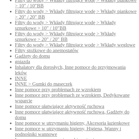
Filtry do wody > Wkłady filtrujące wodę > Wkłady piankowe
> 10" / 10"BB
Filtry do wody > Wkłady filtrujące wodę > Wkłady piankowe
> 20" / 20" BB
Filtry do wody > Wkłady filtrujące wodę > Wkłady
sznurkowe > 10" / 10"BB
Filtry do wody > Wkłady filtrujące wodę > Wkłady
sznurkowe > 20" / 20" BB
Filtry do wody > Wkłady filtrujące wodę > Wkłady węglowe
Filtry stożkowe do anemostatów
Gadżety do domu
gniazda
Inhalatory dla dorosłych, Inne pomoce do przyjmowania
leków
INNE
INNE > Gumki do maseczek
Inne pomoce przy problemach ze wzrokiem
Inne pomoce przy problemach ze wzrokiem, Dedykowane
wsparcie
Inne pomoce ułatwiające aktywność ruchową
Inne pomoce ułatwiające aktywność ruchową, Gadżety do
domu
Inne pomoce w utrzymaniu higieny, Akcesoria łazienkowe
Inne pomoce w utrzymaniu higieny, Higiena, Wanny i
podnośniki wannowe