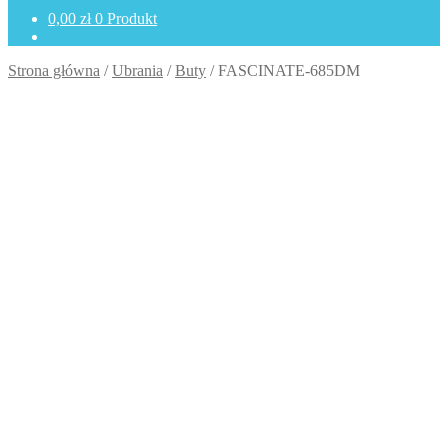
0,00
zł
0 Produkt
Strona główna
/
Ubrania
/
Buty
/
FASCINATE-685DM