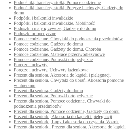
Podnośniki, transfery, stołki, Pomoce codzienne
Podnośniki, transfery, stołki, Poręcze i uchwyty, Gadżety do
domu
Podpórki i balkoniki inwalidzkie
Podpórki i balkoniki inwalidzkie, Mobilność
Poduszki i maty grzewcze, Gadżety do domu
Poduszki ortopedyczne
Pomoce codzienne, Chwytaki do podnoszenia przedmiotów
Pomoce codzienne, Gadżety do domu
Pomoce codzienne, Gadżety do domu, Choroba
Pomoce codzienne, Materace przeciwodleżynowe
Pomoce codzienne, Poduszki ortopedyczne
Poręcze i uchwyty
Poręcze i uchwyty, Uchwyty łazienkowe
Prezent dla seniora, Akcesoria do kąpieli i pielęgnacji
Prezent dla seniora, Chwytaki do ubrań, Akcesoria pomocne
w ubieraniu
Prezent dla seniora, Gadżety do domu
Prezent dla seniora, Poduszki ortopedyczne
Prezent dla seniora, Pomoce codzienne, Chwytaki do
podnoszenia przedmiotów
Prezent dla seniora, Pomoce codzienne, Gadżety do domu
Prezent dla seniorki, Akcesoria do kąpieli i pielęgnacji
Prezent dla seniorki, Lupy i akcesoria do czytania, Wzrok
Prezent dla seniorki, Prezent dla seniora, Akcesoria do kąpieli