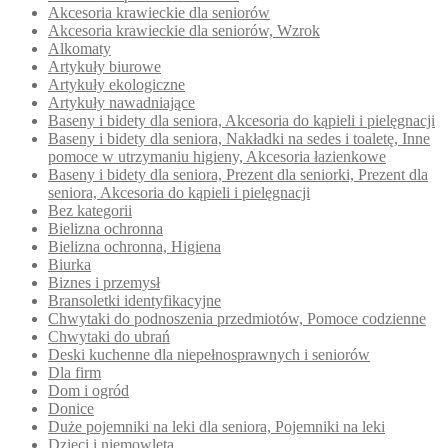
Akcesoria krawieckie dla seniorów
Akcesoria krawieckie dla seniorów, Wzrok
Alkomaty
Artykuły biurowe
Artykuły ekologiczne
Artykuły nawadniające
Baseny i bidety dla seniora, Akcesoria do kąpieli i pielęgnacji
Baseny i bidety dla seniora, Nakładki na sedes i toaletę, Inne
pomoce w utrzymaniu higieny, Akcesoria łazienkowe
Baseny i bidety dla seniora, Prezent dla seniorki, Prezent dla
seniora, Akcesoria do kąpieli i pielęgnacji
Bez kategorii
Bielizna ochronna
Bielizna ochronna, Higiena
Biurka
Biznes i przemysł
Bransoletki identyfikacyjne
Chwytaki do podnoszenia przedmiotów, Pomoce codzienne
Chwytaki do ubrań
Deski kuchenne dla niepełnosprawnych i seniorów
Dla firm
Dom i ogród
Donice
Duże pojemniki na leki dla seniora, Pojemniki na leki
Dzieci i niemowlęta