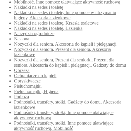
Mobilność, Inne pomoce ułatwiające aktywność ruchową
Nakładki na sedes i toaletę
Nakładki na sedes i toaletę, Inne pomoce w utrzymaniu
higieny, Akcesoria łazienkowe
Nakładki na sedes i toaletę, Krzesła toaletowe
Nakładki na sedes i toaletę, Łazienka
Narzędzia ogrodnicze
Nasiona
Nożyczki dla seniora, Akcesoria do kąpieli i pielęgnacji
Nożyczki dla seniora, Prezent dla seniora, Akcesoria
łazienkowe
Nożyczki dla seniora, Prezent dla seniorki, Prezent dla
seniora, Akcesoria do kąpieli i pielęgnacji, Gadżety do domu
Obrzeża
Ochraniacze do kąpieli
Opryskiwacze
Pieluchomajtki
Pieluchomajtki, Higiena
Podłoża
Podnośniki, transfery, stołki, Gadżety do domu, Akcesoria
łazienkowe
Podnośniki, transfery, stołki, Inne pomoce ułatwiające
aktywność ruchową
Podnośniki, transfery, stołki, Inne pomoce ułatwiające
aktywność ruchową, Mobilność