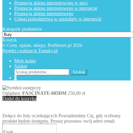
Promocja sklepu internetowego w sieci
Promocja sklepu internetowego w internecie
Promocja sklepu internetowego
Usługi pośrednictwa w sprzedaży w internecie
Kategorie produktów
Koszyk
© Ceny, opinie, sklepy, Profitstore.pl 2026
Projekt i realizacja Tomsky.pl
Moje konto
Szukaj
Szukaj:
Szukaj
0
Oglądasz:
FASCINATE-685DM
256,00
zł
Dodaj do koszyka
Dołącz do listy oczekujących
Powiadomimy Cię, gdy wybrany
produkt będzie dostępny. Proszę pozostaw swój adres email.