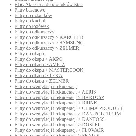
Etac, Akcesoria do produktów Etac
Filtry basenowe
Filtry do dzbanków
Filtry do kuchni
Filtry do lodówek
Filtry do odkurzaczy
Filtry do odkurzaczy > KARCHER
Filtry do odkurzaczy > SAMSUNG
Filtry do odkurzaczy > ZELMER
Filtry do okapu
Filtry do okapu > AKPO
Filtry do okapu > AMICA
Filtry do okapu > MASTERCOOK
Filtry do okapu > TEKA
Filtry do okapu > ZELMER
Filtry do wentylacji i rekuperacji
Filtry do wentylacji i rekuperacji > AERIS
Filtry do wentylacji i rekuperacji > BARTOSZ
Filtry do wentylacji i rekuperacji > BRINK
Filtry do wentylacji i rekuperacji > CLIMA-PRODUKT
Filtry do wentylacji i rekuperacji > DAN-POLTHERM
Filtry do wentylacji i rekuperacji > DANFOSS
Filtry do wentylacji i rekuperacji > DOSPEL
Filtry do wentylacji i rekuperacji > FLOWAIR
Filtry do wentylacji i rekuperacji > FRAPOL