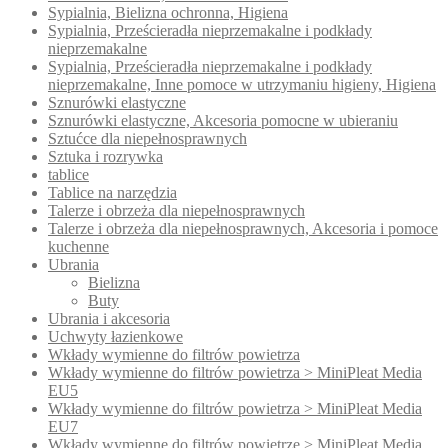
Sypialnia, Bielizna ochronna, Higiena
Sypialnia, Prześcieradła nieprzemakalne i podkłady
nieprzemakalne
Sypialnia, Prześcieradła nieprzemakalne i podkłady
nieprzemakalne, Inne pomoce w utrzymaniu higieny, Higiena
Sznurówki elastyczne
Sznurówki elastyczne, Akcesoria pomocne w ubieraniu
Sztućce dla niepełnosprawnych
Sztuka i rozrywka
tablice
Tablice na narzędzia
Talerze i obrzeża dla niepełnosprawnych
Talerze i obrzeża dla niepełnosprawnych, Akcesoria i pomoce
kuchenne
Ubrania
Bielizna
Buty
Ubrania i akcesoria
Uchwyty łazienkowe
Wkłady wymienne do filtrów powietrza
Wkłady wymienne do filtrów powietrza > MiniPleat Media
EU5
Wkłady wymienne do filtrów powietrza > MiniPleat Media
EU7
Wkłady wymienne do filtrów powietrze > MiniPleat Media