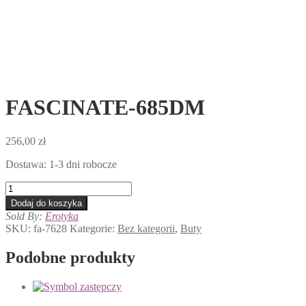
FASCINATE-685DM
256,00
zł
Dostawa: 1-3 dni robocze
ilość
FASCINATE-
Dodaj do koszyka
685DM
Sold By:
Erotyka
SKU:
fa-7628
Kategorie:
Bez kategorii
,
Buty
Podobne produkty