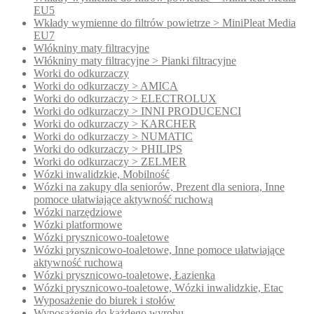
EU5
Wkłady wymienne do filtrów powietrze > MiniPleat Media
EU7
Włókniny maty filtracyjne
Włókniny maty filtracyjne > Pianki filtracyjne
Worki do odkurzaczy
Worki do odkurzaczy > AMICA
Worki do odkurzaczy > ELECTROLUX
Worki do odkurzaczy > INNI PRODUCENCI
Worki do odkurzaczy > KARCHER
Worki do odkurzaczy > NUMATIC
Worki do odkurzaczy > PHILIPS
Worki do odkurzaczy > ZELMER
Wózki inwalidzkie, Mobilność
Wózki na zakupy dla seniorów, Prezent dla seniora, Inne
pomoce ułatwiające aktywność ruchową
Wózki narzędziowe
Wózki platformowe
Wózki prysznicowo-toaletowe
Wózki prysznicowo-toaletowe, Inne pomoce ułatwiające
aktywność ruchową
Wózki prysznicowo-toaletowe, Łazienka
Wózki prysznicowo-toaletowe, Wózki inwalidzkie, Etac
Wyposażenie do biurek i stołów
Wyposażenie do każdego wyrobu