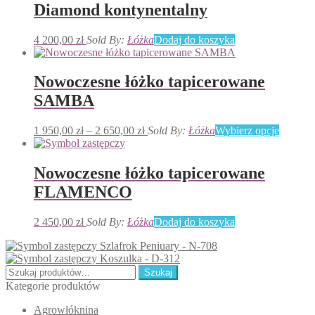
Diamond kontynentalny
4 200,00
zł
Sold By:
Łóżka
Dodaj do koszyka
Nowoczesne łóżko tapicerowane
SAMBA
Zakres
Ten
1 950,00
zł
–
2 650,00
zł
Sold By:
Łóżka
Wybierz opcje
cen:
produkt
od
ma
1
wiele
Nowoczesne łóżko tapicerowane
950,00 zł
wariant
FLAMENCO
do
Opcje
2
można
650,00 zł
wybrać
2 450,00
zł
Sold By:
Łóżka
Dodaj do koszyka
na
stronie
Szlafrok Peniuary - N-708
produkt
Koszulka - D-312
Szukaj:
Szukaj
Kategorie produktów
Agrowłóknina