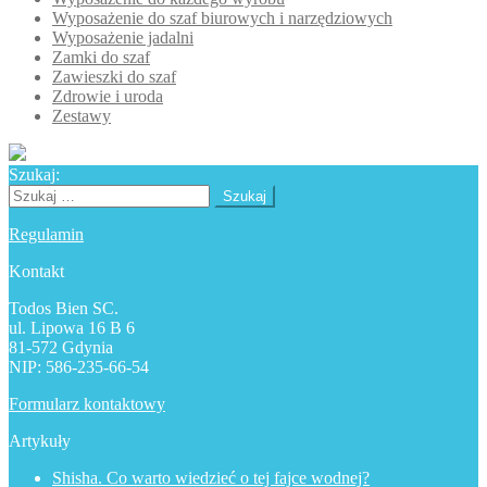
Wyposażenie do szaf biurowych i narzędziowych
Wyposażenie jadalni
Zamki do szaf
Zawieszki do szaf
Zdrowie i uroda
Zestawy
Szukaj:
Szukaj:
Regulamin
Kontakt
Todos Bien SC.
ul. Lipowa 16 B 6
81-572 Gdynia
NIP: 586-235-66-54
Formularz kontaktowy
Artykuły
Shisha. Co warto wiedzieć o tej fajce wodnej?