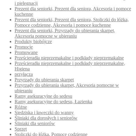
i pielęgnacji
Prezent dla seniorki, Prezent dla seniora, Akcesoria i pomoce
kuchenne
Prezent dla seniorki, Prezent dla seniora, Stoliczki do łóżka,
Pomoce codzienne, Akcesoria i pomoce kuchenne
Prezent dla seniorki, Przyrządy do ubierania skarpet,
Akcesoria pomocne w ubieraniu
Produkty biobójcze
Promocje
Promowane
Prześcieradła nieprzemakalne i podkłady nieprzemakalne
Prześcieradła nieprzemakalne i podkłady nieprzemakalne,
Higiena
przyłącza
Przyrządy do ubierania skarpet
Przyrządy do ubierania skarpet, Akcesoria pomocne w
ubieraniu
Ramy asekuracyjne do sedesu
Ramy asekuracyjne do sedesu, Łazienka
Różne
Siedziska i ławeczki do wanny
Śliniaki dla dorosłych i seniorów
Śliniaki dla seniorów
Sprzęt
Stoliczki do łóżka, Pomoce codzienne