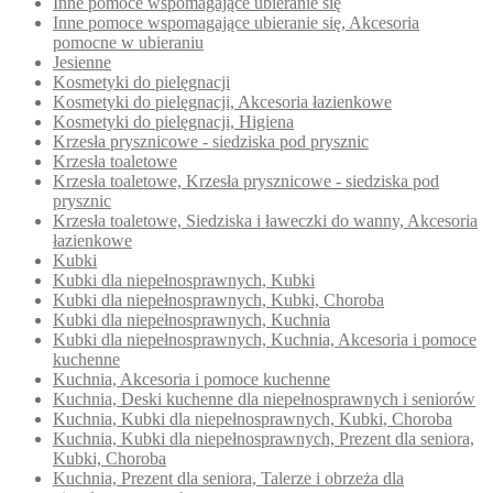
Inne pomoce wspomagające ubieranie się
Inne pomoce wspomagające ubieranie się, Akcesoria
pomocne w ubieraniu
Jesienne
Kosmetyki do pielęgnacji
Kosmetyki do pielęgnacji, Akcesoria łazienkowe
Kosmetyki do pielęgnacji, Higiena
Krzesła prysznicowe - siedziska pod prysznic
Krzesła toaletowe
Krzesła toaletowe, Krzesła prysznicowe - siedziska pod
prysznic
Krzesła toaletowe, Siedziska i ławeczki do wanny, Akcesoria
łazienkowe
Kubki
Kubki dla niepełnosprawnych, Kubki
Kubki dla niepełnosprawnych, Kubki, Choroba
Kubki dla niepełnosprawnych, Kuchnia
Kubki dla niepełnosprawnych, Kuchnia, Akcesoria i pomoce
kuchenne
Kuchnia, Akcesoria i pomoce kuchenne
Kuchnia, Deski kuchenne dla niepełnosprawnych i seniorów
Kuchnia, Kubki dla niepełnosprawnych, Kubki, Choroba
Kuchnia, Kubki dla niepełnosprawnych, Prezent dla seniora,
Kubki, Choroba
Kuchnia, Prezent dla seniora, Talerze i obrzeża dla