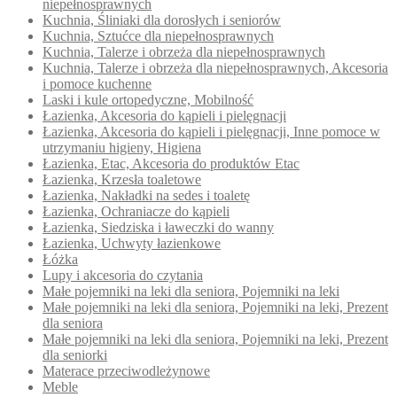
niepełnosprawnych
Kuchnia, Śliniaki dla dorosłych i seniorów
Kuchnia, Sztućce dla niepełnosprawnych
Kuchnia, Talerze i obrzeża dla niepełnosprawnych
Kuchnia, Talerze i obrzeża dla niepełnosprawnych, Akcesoria
i pomoce kuchenne
Laski i kule ortopedyczne, Mobilność
Łazienka, Akcesoria do kąpieli i pielęgnacji
Łazienka, Akcesoria do kąpieli i pielęgnacji, Inne pomoce w
utrzymaniu higieny, Higiena
Łazienka, Etac, Akcesoria do produktów Etac
Łazienka, Krzesła toaletowe
Łazienka, Nakładki na sedes i toaletę
Łazienka, Ochraniacze do kąpieli
Łazienka, Siedziska i ławeczki do wanny
Łazienka, Uchwyty łazienkowe
Łóżka
Lupy i akcesoria do czytania
Małe pojemniki na leki dla seniora, Pojemniki na leki
Małe pojemniki na leki dla seniora, Pojemniki na leki, Prezent
dla seniora
Małe pojemniki na leki dla seniora, Pojemniki na leki, Prezent
dla seniorki
Materace przeciwodleżynowe
Meble