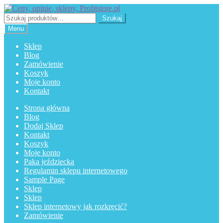
Przejdź
Przejdź
do
do
Szukaj:
Szukaj
nawigacji
treści
Menu
Sklep
Blog
Zamówienie
Koszyk
Moje konto
Kontakt
Strona główna
Blog
Dodaj Sklep
Kontakt
Koszyk
Moje konto
Paka jeździecka
Regulamin sklepu internetowego
Sample Page
Sklep
Sklep
Sklep internetowy jak rozkręcić?
Zamówienie