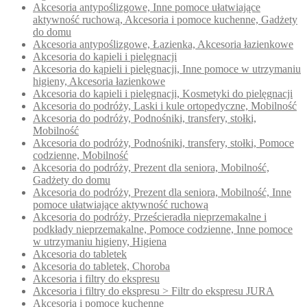
Akcesoria antypoślizgowe, Inne pomoce ułatwiające
aktywność ruchową, Akcesoria i pomoce kuchenne, Gadżety
do domu
Akcesoria antypoślizgowe, Łazienka, Akcesoria łazienkowe
Akcesoria do kąpieli i pielęgnacji
Akcesoria do kąpieli i pielęgnacji, Inne pomoce w utrzymaniu
higieny, Akcesoria łazienkowe
Akcesoria do kąpieli i pielęgnacji, Kosmetyki do pielęgnacji
Akcesoria do podróży, Laski i kule ortopedyczne, Mobilność
Akcesoria do podróży, Podnośniki, transfery, stołki,
Mobilność
Akcesoria do podróży, Podnośniki, transfery, stołki, Pomoce
codzienne, Mobilność
Akcesoria do podróży, Prezent dla seniora, Mobilność,
Gadżety do domu
Akcesoria do podróży, Prezent dla seniora, Mobilność, Inne
pomoce ułatwiające aktywność ruchową
Akcesoria do podróży, Prześcieradła nieprzemakalne i
podkłady nieprzemakalne, Pomoce codzienne, Inne pomoce
w utrzymaniu higieny, Higiena
Akcesoria do tabletek
Akcesoria do tabletek, Choroba
Akcesoria i filtry do ekspresu
Akcesoria i filtry do ekspresu > Filtr do ekspresu JURA
Akcesoria i pomoce kuchenne