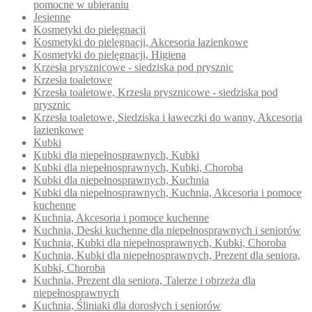
pomocne w ubieraniu
Jesienne
Kosmetyki do pielęgnacji
Kosmetyki do pielęgnacji, Akcesoria łazienkowe
Kosmetyki do pielęgnacji, Higiena
Krzesła prysznicowe - siedziska pod prysznic
Krzesła toaletowe
Krzesła toaletowe, Krzesła prysznicowe - siedziska pod
prysznic
Krzesła toaletowe, Siedziska i ławeczki do wanny, Akcesoria
łazienkowe
Kubki
Kubki dla niepełnosprawnych, Kubki
Kubki dla niepełnosprawnych, Kubki, Choroba
Kubki dla niepełnosprawnych, Kuchnia
Kubki dla niepełnosprawnych, Kuchnia, Akcesoria i pomoce
kuchenne
Kuchnia, Akcesoria i pomoce kuchenne
Kuchnia, Deski kuchenne dla niepełnosprawnych i seniorów
Kuchnia, Kubki dla niepełnosprawnych, Kubki, Choroba
Kuchnia, Kubki dla niepełnosprawnych, Prezent dla seniora,
Kubki, Choroba
Kuchnia, Prezent dla seniora, Talerze i obrzeża dla
niepełnosprawnych
Kuchnia, Śliniaki dla dorosłych i seniorów