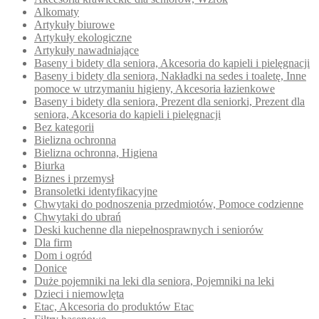
Alkomaty
Artykuły biurowe
Artykuły ekologiczne
Artykuły nawadniające
Baseny i bidety dla seniora, Akcesoria do kąpieli i pielęgnacji
Baseny i bidety dla seniora, Nakładki na sedes i toaletę, Inne
pomoce w utrzymaniu higieny, Akcesoria łazienkowe
Baseny i bidety dla seniora, Prezent dla seniorki, Prezent dla
seniora, Akcesoria do kąpieli i pielęgnacji
Bez kategorii
Bielizna ochronna
Bielizna ochronna, Higiena
Biurka
Biznes i przemysł
Bransoletki identyfikacyjne
Chwytaki do podnoszenia przedmiotów, Pomoce codzienne
Chwytaki do ubrań
Deski kuchenne dla niepełnosprawnych i seniorów
Dla firm
Dom i ogród
Donice
Duże pojemniki na leki dla seniora, Pojemniki na leki
Dzieci i niemowlęta
Etac, Akcesoria do produktów Etac