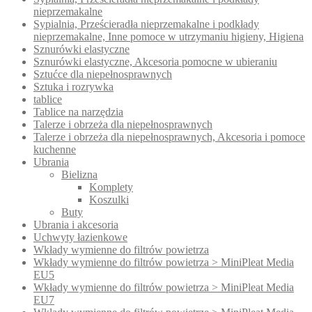
nieprzemakalne
Sypialnia, Prześcieradła nieprzemakalne i podkłady
nieprzemakalne, Inne pomoce w utrzymaniu higieny, Higiena
Sznurówki elastyczne
Sznurówki elastyczne, Akcesoria pomocne w ubieraniu
Sztućce dla niepełnosprawnych
Sztuka i rozrywka
tablice
Tablice na narzędzia
Talerze i obrzeża dla niepełnosprawnych
Talerze i obrzeża dla niepełnosprawnych, Akcesoria i pomoce
kuchenne
Ubrania
Bielizna
Komplety
Koszulki
Buty
Ubrania i akcesoria
Uchwyty łazienkowe
Wkłady wymienne do filtrów powietrza
Wkłady wymienne do filtrów powietrza > MiniPleat Media
EU5
Wkłady wymienne do filtrów powietrza > MiniPleat Media
EU7