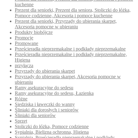
kuchenne
Prezent dla seniorki, Prezent dla seniora, Stoliczki do łóżka,
Pomoce codzienne, Akcesoria i pomoce kuchenne
Prezent dla seniorki, Przyrządy do ubierania skarpet,
Akcesoria pomocne w ubieraniu
Produkty biobójcze
Promocje
Promowane
Prześcieradła nieprzemakalne i podkłady nieprzemakalne
Prześcieradła nieprzemakalne i podkłady nieprzemakalne,
Higiena
przyłącza
Przyrządy do ubierania skarpet
Przyrządy do ubierania skarpet, Akcesoria pomocne w
ubieraniu
Ramy asekuracyjne do sedesu
Ramy asekuracyjne do sedesu, Łazienka
Różne
Siedziska i ławeczki do wanny
Śliniaki dla dorosłych i seniorów
Śliniaki dla seniorów
Sprzęt
Stoliczki do łóżka, Pomoce codzienne
Sypialnia, Bielizna ochronna, Higiena
Sypialnia, Prześcieradła nieprzemakalne i podkłady