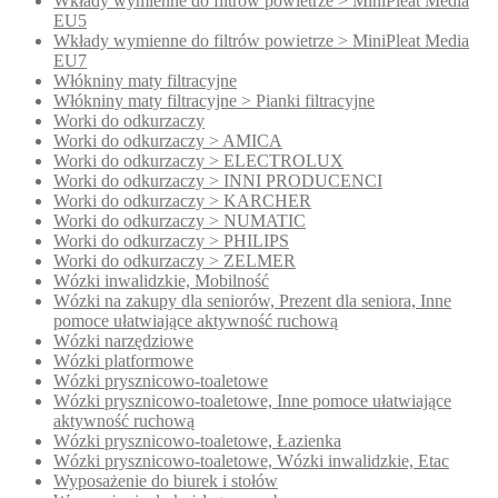
Wkłady wymienne do filtrów powietrze > MiniPleat Media
EU5
Wkłady wymienne do filtrów powietrze > MiniPleat Media
EU7
Włókniny maty filtracyjne
Włókniny maty filtracyjne > Pianki filtracyjne
Worki do odkurzaczy
Worki do odkurzaczy > AMICA
Worki do odkurzaczy > ELECTROLUX
Worki do odkurzaczy > INNI PRODUCENCI
Worki do odkurzaczy > KARCHER
Worki do odkurzaczy > NUMATIC
Worki do odkurzaczy > PHILIPS
Worki do odkurzaczy > ZELMER
Wózki inwalidzkie, Mobilność
Wózki na zakupy dla seniorów, Prezent dla seniora, Inne
pomoce ułatwiające aktywność ruchową
Wózki narzędziowe
Wózki platformowe
Wózki prysznicowo-toaletowe
Wózki prysznicowo-toaletowe, Inne pomoce ułatwiające
aktywność ruchową
Wózki prysznicowo-toaletowe, Łazienka
Wózki prysznicowo-toaletowe, Wózki inwalidzkie, Etac
Wyposażenie do biurek i stołów