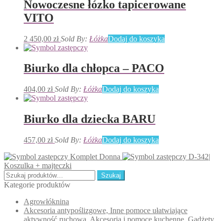
Nowoczesne łózko tapicerowane
VITO
2 450,00
zł
Sold By:
Łóżka
Dodaj do koszyka
Biurko dla chłopca – PACO
404,00
zł
Sold By:
Łóżka
Dodaj do koszyka
Biurko dla dziecka BARU
457,00
zł
Sold By:
Łóżka
Dodaj do koszyka
Komplet Donna
D-342|
Koszulka + majteczki
Szukaj:
Szukaj
Kategorie produktów
Agrowłóknina
Akcesoria antypoślizgowe, Inne pomoce ułatwiające
aktywność ruchową, Akcesoria i pomoce kuchenne, Gadżety