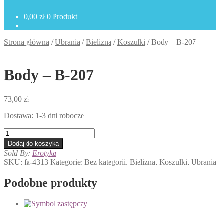
0,00
zł
0 Produkt
Strona główna
/
Ubrania
/
Bielizna
/
Koszulki
/
Body – B-207
Body – B-207
73,00
zł
Dostawa: 1-3 dni robocze
ilość
Body
Dodaj do koszyka
-
Sold By:
Erotyka
B-
SKU:
fa-4313
Kategorie:
Bez kategorii
,
Bielizna
,
Koszulki
,
Ubrania
207
Podobne produkty