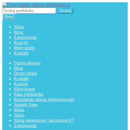
Przejdź
Przejdź
do
do
Szukaj:
Szukaj
nawigacji
treści
Menu
Sklep
Blog
Zamówienie
Koszyk
Moje konto
Kontakt
Strona główna
Blog
Dodaj Sklep
Kontakt
Koszyk
Moje konto
Paka jeździecka
Regulamin sklepu internetowego
Sample Page
Sklep
Sklep
Sklep internetowy jak rozkręcić?
Zamówienie