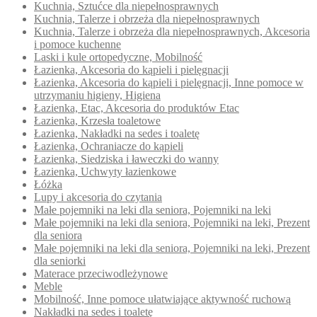
Kuchnia, Sztućce dla niepełnosprawnych
Kuchnia, Talerze i obrzeża dla niepełnosprawnych
Kuchnia, Talerze i obrzeża dla niepełnosprawnych, Akcesoria
i pomoce kuchenne
Laski i kule ortopedyczne, Mobilność
Łazienka, Akcesoria do kąpieli i pielęgnacji
Łazienka, Akcesoria do kąpieli i pielęgnacji, Inne pomoce w
utrzymaniu higieny, Higiena
Łazienka, Etac, Akcesoria do produktów Etac
Łazienka, Krzesła toaletowe
Łazienka, Nakładki na sedes i toaletę
Łazienka, Ochraniacze do kąpieli
Łazienka, Siedziska i ławeczki do wanny
Łazienka, Uchwyty łazienkowe
Łóżka
Lupy i akcesoria do czytania
Małe pojemniki na leki dla seniora, Pojemniki na leki
Małe pojemniki na leki dla seniora, Pojemniki na leki, Prezent
dla seniora
Małe pojemniki na leki dla seniora, Pojemniki na leki, Prezent
dla seniorki
Materace przeciwodleżynowe
Meble
Mobilność, Inne pomoce ułatwiające aktywność ruchową
Nakładki na sedes i toaletę