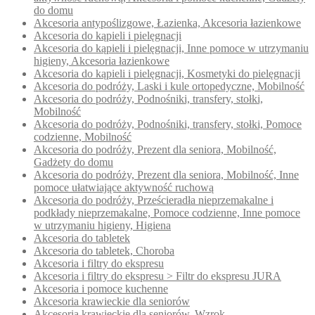
do domu
Akcesoria antypoślizgowe, Łazienka, Akcesoria łazienkowe
Akcesoria do kąpieli i pielęgnacji
Akcesoria do kąpieli i pielęgnacji, Inne pomoce w utrzymaniu
higieny, Akcesoria łazienkowe
Akcesoria do kąpieli i pielęgnacji, Kosmetyki do pielęgnacji
Akcesoria do podróży, Laski i kule ortopedyczne, Mobilność
Akcesoria do podróży, Podnośniki, transfery, stołki,
Mobilność
Akcesoria do podróży, Podnośniki, transfery, stołki, Pomoce
codzienne, Mobilność
Akcesoria do podróży, Prezent dla seniora, Mobilność,
Gadżety do domu
Akcesoria do podróży, Prezent dla seniora, Mobilność, Inne
pomoce ułatwiające aktywność ruchową
Akcesoria do podróży, Prześcieradła nieprzemakalne i
podkłady nieprzemakalne, Pomoce codzienne, Inne pomoce
w utrzymaniu higieny, Higiena
Akcesoria do tabletek
Akcesoria do tabletek, Choroba
Akcesoria i filtry do ekspresu
Akcesoria i filtry do ekspresu > Filtr do ekspresu JURA
Akcesoria i pomoce kuchenne
Akcesoria krawieckie dla seniorów
Akcesoria krawieckie dla seniorów, Wzrok