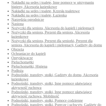
Nakładki na sedes i toaletę, Inne pomoce w utrzymaniu
higieny, Akcesoria łazienkowe
Nakładki na sedes i toaletę, Krzesła toaletowe
Nakładki na sedes i toaletę, Łazienka
Narzędzia ogrodnicze
Nasiona
Nożyczki dla seniora, Akcesoria do kąpieli i pielęgnacji
Nożyczki dla seniora, Prezent dla seniora, Akcesoria
łazienkowe
Nożyczki dla seniora, Prezent dla seniorki, Prezent dla
seniora, Akcesoria do kąpieli i pielęgnacji, Gadżety do domu
Obrzeża
Ochraniacze do kąpieli
Opryskiwacze
Pieluchomajtki
Pieluchomajtki, Higiena
Podłoża
Podnośniki, transfery, stołki, Gadżety do domu, Akcesoria
łazienkowe
Podnośniki, transfery, stołki, Inne pomoce ułatwiające
aktywność ruchową
Podnośniki, transfery, stołki, Inne pomoce ułatwiające
aktywność ruchową, Mobilność
Podnośniki, transfery, stołki, Pomoce codzienne
Podnośniki, transfery, stołki, Poręcze i uchwyty, Gadżety do