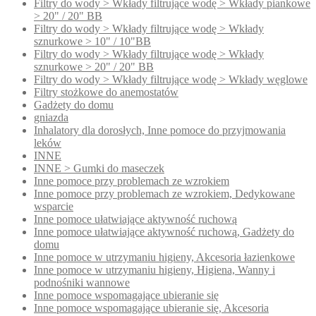
Filtry do wody > Wkłady filtrujące wodę > Wkłady piankowe
> 20" / 20" BB
Filtry do wody > Wkłady filtrujące wodę > Wkłady
sznurkowe > 10" / 10"BB
Filtry do wody > Wkłady filtrujące wodę > Wkłady
sznurkowe > 20" / 20" BB
Filtry do wody > Wkłady filtrujące wodę > Wkłady węglowe
Filtry stożkowe do anemostatów
Gadżety do domu
gniazda
Inhalatory dla dorosłych, Inne pomoce do przyjmowania
leków
INNE
INNE > Gumki do maseczek
Inne pomoce przy problemach ze wzrokiem
Inne pomoce przy problemach ze wzrokiem, Dedykowane
wsparcie
Inne pomoce ułatwiające aktywność ruchową
Inne pomoce ułatwiające aktywność ruchową, Gadżety do
domu
Inne pomoce w utrzymaniu higieny, Akcesoria łazienkowe
Inne pomoce w utrzymaniu higieny, Higiena, Wanny i
podnośniki wannowe
Inne pomoce wspomagające ubieranie się
Inne pomoce wspomagające ubieranie się, Akcesoria