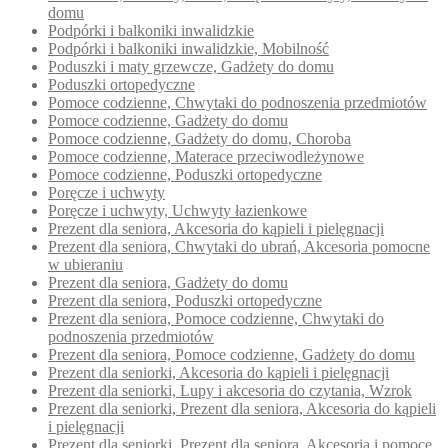
domu
Podpórki i balkoniki inwalidzkie
Podpórki i balkoniki inwalidzkie, Mobilność
Poduszki i maty grzewcze, Gadżety do domu
Poduszki ortopedyczne
Pomoce codzienne, Chwytaki do podnoszenia przedmiotów
Pomoce codzienne, Gadżety do domu
Pomoce codzienne, Gadżety do domu, Choroba
Pomoce codzienne, Materace przeciwodleżynowe
Pomoce codzienne, Poduszki ortopedyczne
Poręcze i uchwyty
Poręcze i uchwyty, Uchwyty łazienkowe
Prezent dla seniora, Akcesoria do kąpieli i pielęgnacji
Prezent dla seniora, Chwytaki do ubrań, Akcesoria pomocne
w ubieraniu
Prezent dla seniora, Gadżety do domu
Prezent dla seniora, Poduszki ortopedyczne
Prezent dla seniora, Pomoce codzienne, Chwytaki do
podnoszenia przedmiotów
Prezent dla seniora, Pomoce codzienne, Gadżety do domu
Prezent dla seniorki, Akcesoria do kąpieli i pielęgnacji
Prezent dla seniorki, Lupy i akcesoria do czytania, Wzrok
Prezent dla seniorki, Prezent dla seniora, Akcesoria do kąpieli
i pielęgnacji
Prezent dla seniorki, Prezent dla seniora, Akcesoria i pomoce