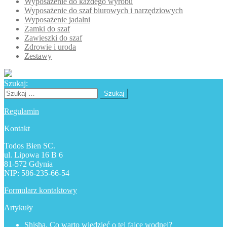
Wyposażenie do każdego wyrobu
Wyposażenie do szaf biurowych i narzędziowych
Wyposażenie jadalni
Zamki do szaf
Zawieszki do szaf
Zdrowie i uroda
Zestawy
Szukaj:
Szukaj:
Regulamin
Kontakt
Todos Bien SC.
ul. Lipowa 16 B 6
81-572 Gdynia
NIP: 586-235-66-54
Formularz kontaktowy
Artykuły
Shisha. Co warto wiedzieć o tej fajce wodnej?