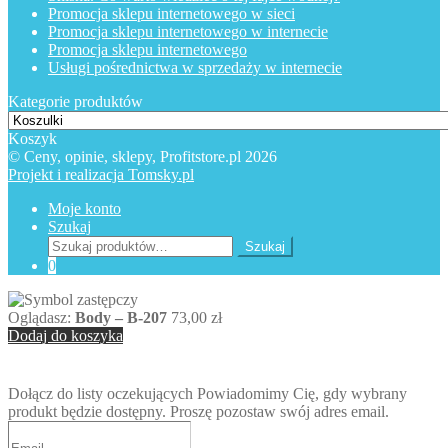
Promocja sklepu internetowego w sieci
Promocja sklepu internetowego w internecie
Promocja sklepu internetowego
Usługi pośrednictwa w sprzedaży w internecie
Kategorie produktów
Koszyk
© Ceny, opinie, sklepy, Profitstore.pl 2026
Projekt i realizacja Tomsky.pl
Moje konto
Szukaj
Szukaj:
Szukaj
0
Oglądasz:
Body – B-207
73,00
zł
Dodaj do koszyka
Dołącz do listy oczekujących
Powiadomimy Cię, gdy wybrany
produkt będzie dostępny. Proszę pozostaw swój adres email.