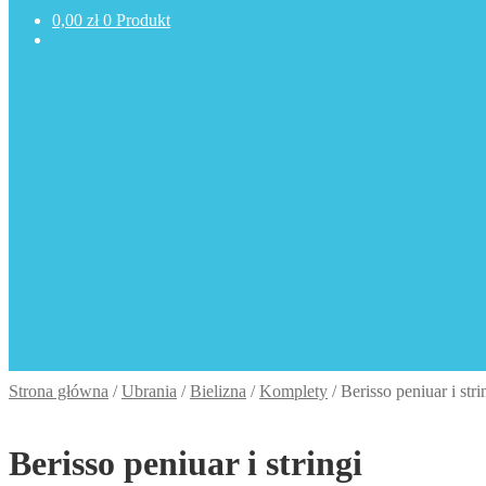
0,00
zł
0 Produkt
Strona główna
/
Ubrania
/
Bielizna
/
Komplety
/
Berisso peniuar i stri
Berisso peniuar i stringi