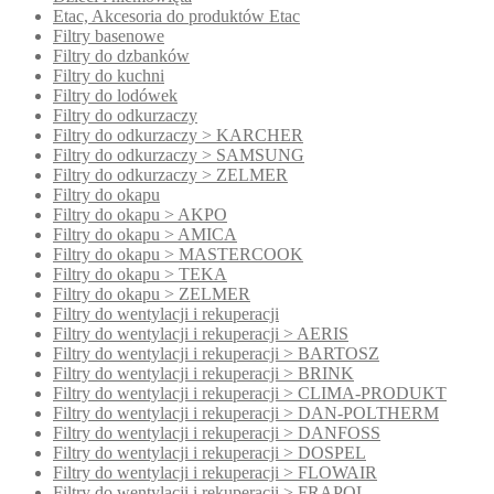
Etac, Akcesoria do produktów Etac
Filtry basenowe
Filtry do dzbanków
Filtry do kuchni
Filtry do lodówek
Filtry do odkurzaczy
Filtry do odkurzaczy > KARCHER
Filtry do odkurzaczy > SAMSUNG
Filtry do odkurzaczy > ZELMER
Filtry do okapu
Filtry do okapu > AKPO
Filtry do okapu > AMICA
Filtry do okapu > MASTERCOOK
Filtry do okapu > TEKA
Filtry do okapu > ZELMER
Filtry do wentylacji i rekuperacji
Filtry do wentylacji i rekuperacji > AERIS
Filtry do wentylacji i rekuperacji > BARTOSZ
Filtry do wentylacji i rekuperacji > BRINK
Filtry do wentylacji i rekuperacji > CLIMA-PRODUKT
Filtry do wentylacji i rekuperacji > DAN-POLTHERM
Filtry do wentylacji i rekuperacji > DANFOSS
Filtry do wentylacji i rekuperacji > DOSPEL
Filtry do wentylacji i rekuperacji > FLOWAIR
Filtry do wentylacji i rekuperacji > FRAPOL