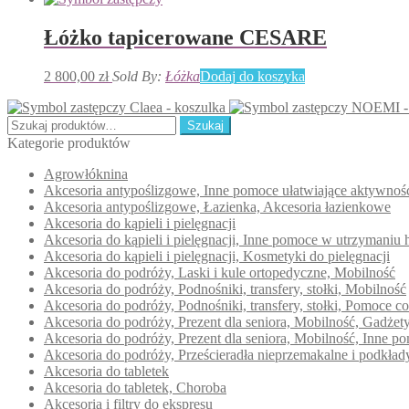
Łóżko tapicerowane CESARE
2 800,00
zł
Sold By:
Łóżka
Dodaj do koszyka
Claea - koszulka
NOEMI - 
Szukaj:
Szukaj
Kategorie produktów
Agrowłóknina
Akcesoria antypoślizgowe, Inne pomoce ułatwiające aktywno
Akcesoria antypoślizgowe, Łazienka, Akcesoria łazienkowe
Akcesoria do kąpieli i pielęgnacji
Akcesoria do kąpieli i pielęgnacji, Inne pomoce w utrzymaniu 
Akcesoria do kąpieli i pielęgnacji, Kosmetyki do pielęgnacji
Akcesoria do podróży, Laski i kule ortopedyczne, Mobilność
Akcesoria do podróży, Podnośniki, transfery, stołki, Mobilność
Akcesoria do podróży, Podnośniki, transfery, stołki, Pomoce c
Akcesoria do podróży, Prezent dla seniora, Mobilność, Gadże
Akcesoria do podróży, Prezent dla seniora, Mobilność, Inne 
Akcesoria do podróży, Prześcieradła nieprzemakalne i podkła
Akcesoria do tabletek
Akcesoria do tabletek, Choroba
Akcesoria i filtry do ekspresu