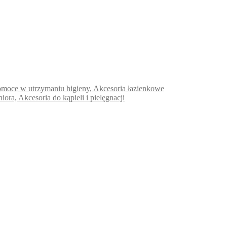
e pomoce w utrzymaniu higieny, Akcesoria łazienkowe
niora, Akcesoria do kąpieli i pielęgnacji