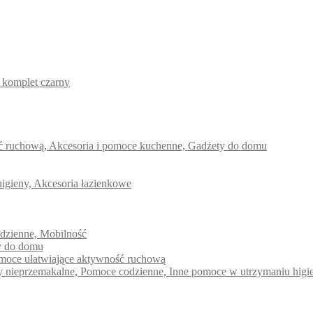
komplet czarny
ść ruchową, Akcesoria i pomoce kuchenne, Gadżety do domu
higieny, Akcesoria łazienkowe
odzienne, Mobilność
ty do domu
pomoce ułatwiające aktywność ruchową
dy nieprzemakalne, Pomoce codzienne, Inne pomoce w utrzymaniu higi