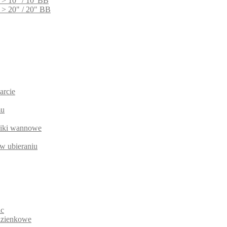
 > 10" / 10"BB
 > 20" / 20" BB
arcie
mu
niki wannowe
w ubieraniu
ic
łazienkowe