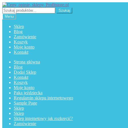
Przejdź
Przejdź
do
do
Szukaj:
Szukaj
nawigacji
treści
Menu
Sklep
Blog
Zamówienie
Koszyk
Moje konto
Kontakt
Strona główna
Blog
Dodaj Sklep
Kontakt
Koszyk
Moje konto
Paka jeździecka
Regulamin sklepu internetowego
Sample Page
Sklep
Sklep
Sklep internetowy jak rozkręcić?
Zamówienie