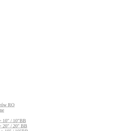
ltrów RO
ne
> 10" / 10"BB
> 20" / 20" BB