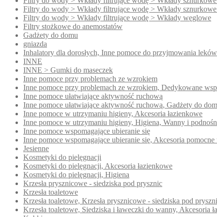
Filtry do wody > Wkłady filtrujące wodę > Wkłady sznurkowe
Filtry do wody > Wkłady filtrujące wodę > Wkłady sznurkowe
Filtry do wody > Wkłady filtrujące wodę > Wkłady węglowe
Filtry stożkowe do anemostatów
Gadżety do domu
gniazda
Inhalatory dla dorosłych, Inne pomoce do przyjmowania leków
INNE
INNE > Gumki do maseczek
Inne pomoce przy problemach ze wzrokiem
Inne pomoce przy problemach ze wzrokiem, Dedykowane wsp
Inne pomoce ułatwiające aktywność ruchową
Inne pomoce ułatwiające aktywność ruchową, Gadżety do do
Inne pomoce w utrzymaniu higieny, Akcesoria łazienkowe
Inne pomoce w utrzymaniu higieny, Higiena, Wanny i podnoś
Inne pomoce wspomagające ubieranie się
Inne pomoce wspomagające ubieranie się, Akcesoria pomocne 
Jesienne
Kosmetyki do pielęgnacji
Kosmetyki do pielęgnacji, Akcesoria łazienkowe
Kosmetyki do pielęgnacji, Higiena
Krzesła prysznicowe - siedziska pod prysznic
Krzesła toaletowe
Krzesła toaletowe, Krzesła prysznicowe - siedziska pod pryszn
Krzesła toaletowe, Siedziska i ławeczki do wanny, Akcesoria 