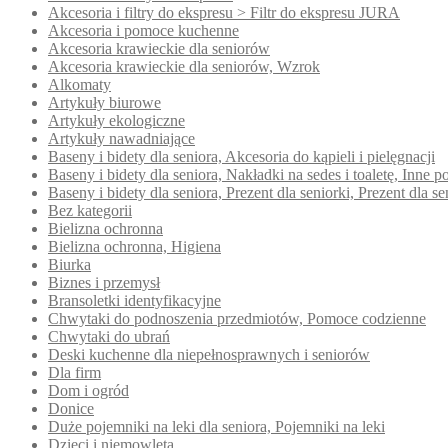
Akcesoria i filtry do ekspresu > Filtr do ekspresu JURA
Akcesoria i pomoce kuchenne
Akcesoria krawieckie dla seniorów
Akcesoria krawieckie dla seniorów, Wzrok
Alkomaty
Artykuły biurowe
Artykuły ekologiczne
Artykuły nawadniające
Baseny i bidety dla seniora, Akcesoria do kąpieli i pielęgnacji
Baseny i bidety dla seniora, Nakładki na sedes i toaletę, Inn
Baseny i bidety dla seniora, Prezent dla seniorki, Prezent dla se
Bez kategorii
Bielizna ochronna
Bielizna ochronna, Higiena
Biurka
Biznes i przemysł
Bransoletki identyfikacyjne
Chwytaki do podnoszenia przedmiotów, Pomoce codzienne
Chwytaki do ubrań
Deski kuchenne dla niepełnosprawnych i seniorów
Dla firm
Dom i ogród
Donice
Duże pojemniki na leki dla seniora, Pojemniki na leki
Dzieci i niemowlęta