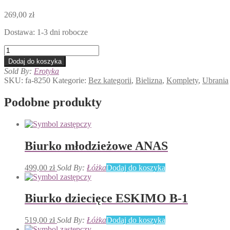
269,00
zł
Dostawa: 1-3 dni robocze
ilość
Berisso
Dodaj do koszyka
peniuar
Sold By:
Erotyka
i
SKU:
fa-8250
Kategorie:
Bez kategorii
,
Bielizna
,
Komplety
,
Ubrania
stringi
Podobne produkty
Biurko młodzieżowe ANAS
499,00
zł
Sold By:
Łóżka
Dodaj do koszyka
Biurko dziecięce ESKIMO B-1
519,00
zł
Sold By:
Łóżka
Dodaj do koszyka