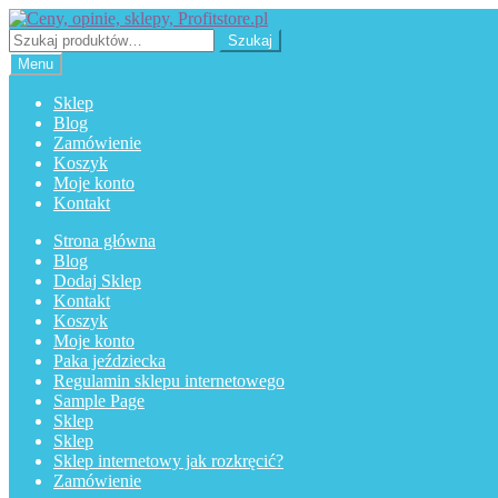
Przejdź
Przejdź
do
do
Szukaj:
Szukaj
nawigacji
treści
Menu
Sklep
Blog
Zamówienie
Koszyk
Moje konto
Kontakt
Strona główna
Blog
Dodaj Sklep
Kontakt
Koszyk
Moje konto
Paka jeździecka
Regulamin sklepu internetowego
Sample Page
Sklep
Sklep
Sklep internetowy jak rozkręcić?
Zamówienie