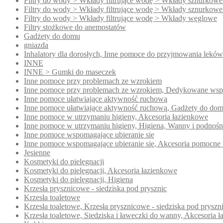
Filtry do wody > Wkłady filtrujące wodę > Wkłady sznurkowe
Filtry do wody > Wkłady filtrujące wodę > Wkłady sznurkowe
Filtry do wody > Wkłady filtrujące wodę > Wkłady węglowe
Filtry stożkowe do anemostatów
Gadżety do domu
gniazda
Inhalatory dla dorosłych, Inne pomoce do przyjmowania leków
INNE
INNE > Gumki do maseczek
Inne pomoce przy problemach ze wzrokiem
Inne pomoce przy problemach ze wzrokiem, Dedykowane wsp
Inne pomoce ułatwiające aktywność ruchową
Inne pomoce ułatwiające aktywność ruchową, Gadżety do do
Inne pomoce w utrzymaniu higieny, Akcesoria łazienkowe
Inne pomoce w utrzymaniu higieny, Higiena, Wanny i podnoś
Inne pomoce wspomagające ubieranie się
Inne pomoce wspomagające ubieranie się, Akcesoria pomocne 
Jesienne
Kosmetyki do pielęgnacji
Kosmetyki do pielęgnacji, Akcesoria łazienkowe
Kosmetyki do pielęgnacji, Higiena
Krzesła prysznicowe - siedziska pod prysznic
Krzesła toaletowe
Krzesła toaletowe, Krzesła prysznicowe - siedziska pod pryszn
Krzesła toaletowe, Siedziska i ławeczki do wanny, Akcesoria 