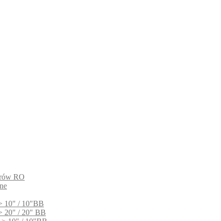
ltrów RO
ne
> 10" / 10"BB
> 20" / 20" BB