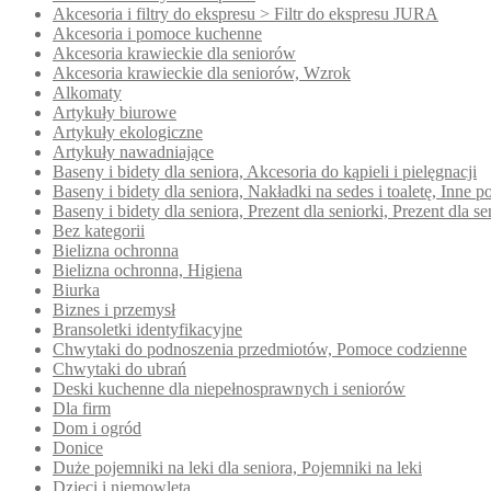
Akcesoria i filtry do ekspresu > Filtr do ekspresu JURA
Akcesoria i pomoce kuchenne
Akcesoria krawieckie dla seniorów
Akcesoria krawieckie dla seniorów, Wzrok
Alkomaty
Artykuły biurowe
Artykuły ekologiczne
Artykuły nawadniające
Baseny i bidety dla seniora, Akcesoria do kąpieli i pielęgnacji
Baseny i bidety dla seniora, Nakładki na sedes i toaletę, Inn
Baseny i bidety dla seniora, Prezent dla seniorki, Prezent dla se
Bez kategorii
Bielizna ochronna
Bielizna ochronna, Higiena
Biurka
Biznes i przemysł
Bransoletki identyfikacyjne
Chwytaki do podnoszenia przedmiotów, Pomoce codzienne
Chwytaki do ubrań
Deski kuchenne dla niepełnosprawnych i seniorów
Dla firm
Dom i ogród
Donice
Duże pojemniki na leki dla seniora, Pojemniki na leki
Dzieci i niemowlęta