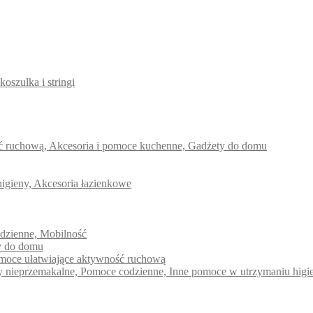
koszulka i stringi
ść ruchową, Akcesoria i pomoce kuchenne, Gadżety do domu
higieny, Akcesoria łazienkowe
odzienne, Mobilność
ty do domu
pomoce ułatwiające aktywność ruchową
dy nieprzemakalne, Pomoce codzienne, Inne pomoce w utrzymaniu higi