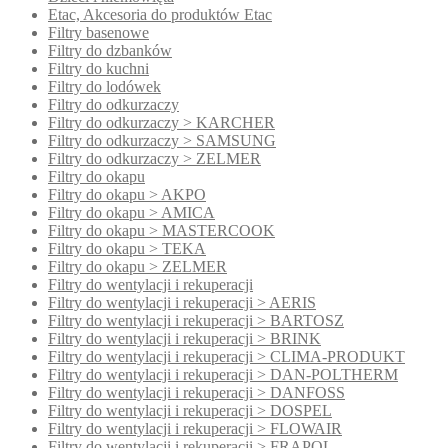
Etac, Akcesoria do produktów Etac
Filtry basenowe
Filtry do dzbanków
Filtry do kuchni
Filtry do lodówek
Filtry do odkurzaczy
Filtry do odkurzaczy > KARCHER
Filtry do odkurzaczy > SAMSUNG
Filtry do odkurzaczy > ZELMER
Filtry do okapu
Filtry do okapu > AKPO
Filtry do okapu > AMICA
Filtry do okapu > MASTERCOOK
Filtry do okapu > TEKA
Filtry do okapu > ZELMER
Filtry do wentylacji i rekuperacji
Filtry do wentylacji i rekuperacji > AERIS
Filtry do wentylacji i rekuperacji > BARTOSZ
Filtry do wentylacji i rekuperacji > BRINK
Filtry do wentylacji i rekuperacji > CLIMA-PRODUKT
Filtry do wentylacji i rekuperacji > DAN-POLTHERM
Filtry do wentylacji i rekuperacji > DANFOSS
Filtry do wentylacji i rekuperacji > DOSPEL
Filtry do wentylacji i rekuperacji > FLOWAIR
Filtry do wentylacji i rekuperacji > FRAPOL