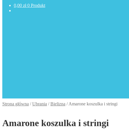
0,00
zł
0 Produkt
Strona główna
/
Ubrania
/
Bielizna
/
Amarone koszulka i stringi
Amarone koszulka i stringi