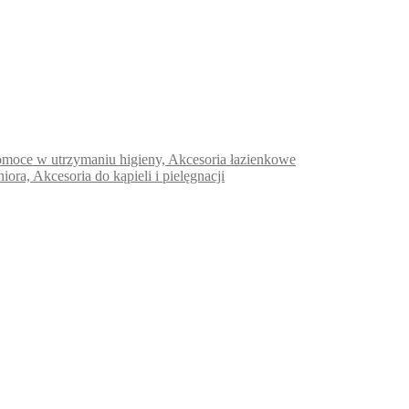
e pomoce w utrzymaniu higieny, Akcesoria łazienkowe
niora, Akcesoria do kąpieli i pielęgnacji