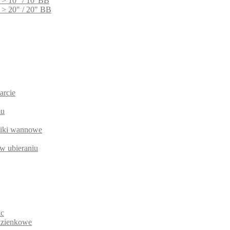
 > 10" / 10"BB
 > 20" / 20" BB
arcie
mu
niki wannowe
w ubieraniu
ic
łazienkowe