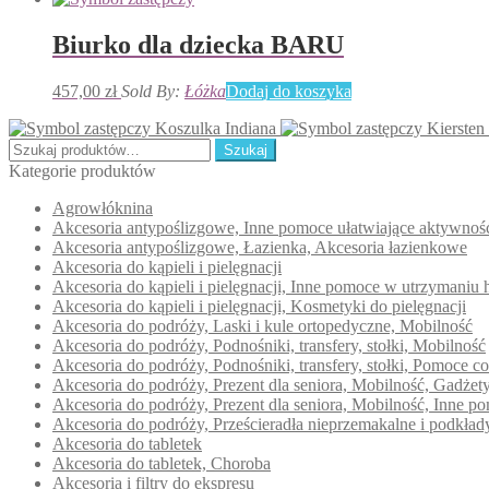
Biurko dla dziecka BARU
457,00
zł
Sold By:
Łóżka
Dodaj do koszyka
Koszulka Indiana
Kiersten 
Szukaj:
Szukaj
Kategorie produktów
Agrowłóknina
Akcesoria antypoślizgowe, Inne pomoce ułatwiające aktywno
Akcesoria antypoślizgowe, Łazienka, Akcesoria łazienkowe
Akcesoria do kąpieli i pielęgnacji
Akcesoria do kąpieli i pielęgnacji, Inne pomoce w utrzymaniu 
Akcesoria do kąpieli i pielęgnacji, Kosmetyki do pielęgnacji
Akcesoria do podróży, Laski i kule ortopedyczne, Mobilność
Akcesoria do podróży, Podnośniki, transfery, stołki, Mobilność
Akcesoria do podróży, Podnośniki, transfery, stołki, Pomoce c
Akcesoria do podróży, Prezent dla seniora, Mobilność, Gadże
Akcesoria do podróży, Prezent dla seniora, Mobilność, Inne 
Akcesoria do podróży, Prześcieradła nieprzemakalne i podkła
Akcesoria do tabletek
Akcesoria do tabletek, Choroba
Akcesoria i filtry do ekspresu