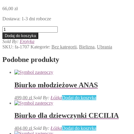
66,00
zł
Dostawa: 1-3 dni robocze
ilość
Amarone
Dodaj do koszyka
koszulka
Sold By:
Erotyka
i
SKU:
fa-1707
Kategorie:
Bez kategorii
,
Bielizna
,
Ubrania
stringi
Podobne produkty
Biurko młodzieżowe ANAS
499,00
zł
Sold By:
Łóżka
Dodaj do koszyka
Biurko dla dziewczynki CECILIA
404,00
zł
Sold By:
Łóżka
Dodaj do koszyka