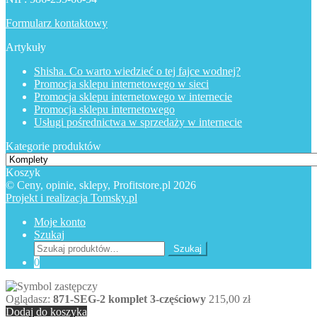
Formularz kontaktowy
Artykuły
Shisha. Co warto wiedzieć o tej fajce wodnej?
Promocja sklepu internetowego w sieci
Promocja sklepu internetowego w internecie
Promocja sklepu internetowego
Usługi pośrednictwa w sprzedaży w internecie
Kategorie produktów
Koszyk
© Ceny, opinie, sklepy, Profitstore.pl 2026
Projekt i realizacja Tomsky.pl
Moje konto
Szukaj
Szukaj:
Szukaj
0
Oglądasz:
871-SEG-2 komplet 3-częściowy
215,00
zł
Dodaj do koszyka