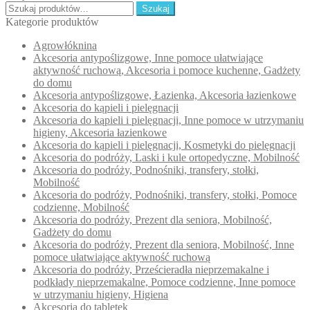
Szukaj:
950,00 zł
wariant
Szukaj
do
Opcje
Kategorie produktów
2
można
Agrowłóknina
650,00 zł
wybrać
Akcesoria antypoślizgowe, Inne pomoce ułatwiające
na
aktywność ruchową, Akcesoria i pomoce kuchenne, Gadżety
stronie
do domu
produkt
Akcesoria antypoślizgowe, Łazienka, Akcesoria łazienkowe
Akcesoria do kąpieli i pielęgnacji
Akcesoria do kąpieli i pielęgnacji, Inne pomoce w utrzymaniu
higieny, Akcesoria łazienkowe
Akcesoria do kąpieli i pielęgnacji, Kosmetyki do pielęgnacji
Akcesoria do podróży, Laski i kule ortopedyczne, Mobilność
Akcesoria do podróży, Podnośniki, transfery, stołki,
Mobilność
Akcesoria do podróży, Podnośniki, transfery, stołki, Pomoce
codzienne, Mobilność
Akcesoria do podróży, Prezent dla seniora, Mobilność,
Gadżety do domu
Akcesoria do podróży, Prezent dla seniora, Mobilność, Inne
pomoce ułatwiające aktywność ruchową
Akcesoria do podróży, Prześcieradła nieprzemakalne i
podkłady nieprzemakalne, Pomoce codzienne, Inne pomoce
w utrzymaniu higieny, Higiena
Akcesoria do tabletek