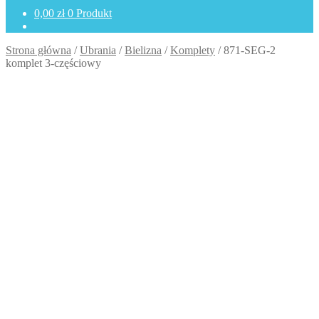
0,00
zł
0 Produkt
Strona główna
/
Ubrania
/
Bielizna
/
Komplety
/
871-SEG-2
komplet 3-częściowy