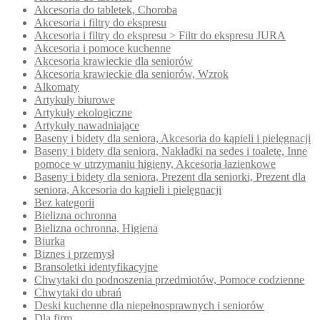
Akcesoria do tabletek, Choroba
Akcesoria i filtry do ekspresu
Akcesoria i filtry do ekspresu > Filtr do ekspresu JURA
Akcesoria i pomoce kuchenne
Akcesoria krawieckie dla seniorów
Akcesoria krawieckie dla seniorów, Wzrok
Alkomaty
Artykuły biurowe
Artykuły ekologiczne
Artykuły nawadniające
Baseny i bidety dla seniora, Akcesoria do kąpieli i pielęgnacji
Baseny i bidety dla seniora, Nakładki na sedes i toaletę, Inne
pomoce w utrzymaniu higieny, Akcesoria łazienkowe
Baseny i bidety dla seniora, Prezent dla seniorki, Prezent dla
seniora, Akcesoria do kąpieli i pielęgnacji
Bez kategorii
Bielizna ochronna
Bielizna ochronna, Higiena
Biurka
Biznes i przemysł
Bransoletki identyfikacyjne
Chwytaki do podnoszenia przedmiotów, Pomoce codzienne
Chwytaki do ubrań
Deski kuchenne dla niepełnosprawnych i seniorów
Dla firm