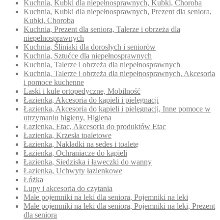
Kuchnia, Kubki dla niepełnosprawnych, Kubki, Choroba
Kuchnia, Kubki dla niepełnosprawnych, Prezent dla seniora,
Kubki, Choroba
Kuchnia, Prezent dla seniora, Talerze i obrzeża dla
niepełnosprawnych
Kuchnia, Śliniaki dla dorosłych i seniorów
Kuchnia, Sztućce dla niepełnosprawnych
Kuchnia, Talerze i obrzeża dla niepełnosprawnych
Kuchnia, Talerze i obrzeża dla niepełnosprawnych, Akcesoria
i pomoce kuchenne
Laski i kule ortopedyczne, Mobilność
Łazienka, Akcesoria do kąpieli i pielęgnacji
Łazienka, Akcesoria do kąpieli i pielęgnacji, Inne pomoce w
utrzymaniu higieny, Higiena
Łazienka, Etac, Akcesoria do produktów Etac
Łazienka, Krzesła toaletowe
Łazienka, Nakładki na sedes i toaletę
Łazienka, Ochraniacze do kąpieli
Łazienka, Siedziska i ławeczki do wanny
Łazienka, Uchwyty łazienkowe
Łóżka
Lupy i akcesoria do czytania
Małe pojemniki na leki dla seniora, Pojemniki na leki
Małe pojemniki na leki dla seniora, Pojemniki na leki, Prezent
dla seniora