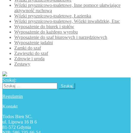
Wózki prysznicowo-toaletowe, Inne pomoce ułatwiające
aktywność ruchową
Wózki prysznicowo-toaletowe, Łazienka
Wózki prysznicowo-toaletowe, Wózki inwalidzkie, Etac
Wyposażenie do biurek i stołów
Wyposażenie do każdego wyrobu
Wyposażenie do szaf biurowych i narzędziowych
Wyposażenie jadalni
Zamki do szaf
Zawieszki do szaf
Zdrowie i uroda
Zestawy
Szukaj:
Szukaj:
Regulamin
Kontakt
Todos Bien SC.
ul. Lipowa 16 B 6
81-572 Gdynia
NIP: 586-235-66-54