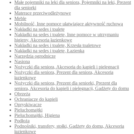
Małe pojemniki na leki dla seniora, Pojemniki na leki, Prezent
dla seniorki
Materace przeciwodleżynowe
Meble
Mobilność, Inne pomoce ułatwiające aktywność ruchową
Nakładki na sedes i toaletę
Nakładki na sedes i toaletę, Inne pomoce w utrzymaniu
higieny, Akcesoria łazienkowe
Nakładki na sedes i toaletę, Krzesła toaletowe
Nakładki na sedes i toaletę, Łazienka
Narzędzia ogrodnicze
Nasiona
Nożyczki dla seniora, Akcesoria do kąpieli i pielęgnacji
Nożyczki dla seniora, Prezent dla seniora, Akcesoria
łazienkowe
Nożyczki dla seniora, Prezent dla seniorki, Prezent dla
seniora, Akcesoria do kąpieli i pielęgnacji, Gadżety do domu
Obrzeża
Ochraniacze do kąpieli
Opryskiwacze
Pieluchomajtki
Pieluchomajtki, Higiena
Podłoża
Podnośniki, transfery, stołki, Gadżety do domu, Akcesoria
łazienkowe