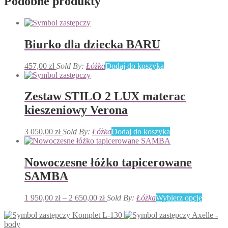
Podobne produkty
Biurko dla dziecka BARU
457,00
zł
Sold By:
Łóżka
Dodaj do koszyka
Zestaw STILO 2 LUX materac
kieszeniowy Verona
3 050,00
zł
Sold By:
Łóżka
Dodaj do koszyka
Nowoczesne łóżko tapicerowane
SAMBA
Zakres
Ten
1 950,00
zł
–
2 650,00
zł
Sold By:
Łóżka
Wybierz opcje
cen:
produkt
Komplet L-130
Axelle -
od
ma
body
1
wiele