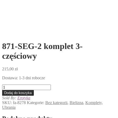
871-SEG-2 komplet 3-
częściowy
215,00
zł
Dostawa: 1-3 dni robocze
ilość
871-
Dodaj do koszyka
SEG-
Sold By:
Erotyka
2
SKU:
fa-8278
Kategorie:
Bez kategorii
,
Bielizna
,
Komplety
,
komplet
Ubrania
3-
częściowy