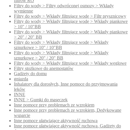
filtrów RO
Filtry do wody > Filtry odwróconej osmozy > Wkłady
wymienne
Filtry do wody > Wkłady filtrujące wodę > Filtr prysznicowy
Filtry do wody > Wkłady filtrujące wodę > Wkłady piankowe
> 10" / 10"BB
Filtry do wody > Wkłady filtrujące wodę > Wkłady piankowe
> 20" / 20" BB
Filtry do wody > Wkłady filtrujące wodę > Wkłady
sznurkowe > 10" / 10"BB
Filtry do wody > Wkłady filtrujące wodę > Wkłady
sznurkowe > 20" / 20" BB
Filtry do wody > Wkłady filtrujące wodę > Wkłady węglowe
Filtry stożkowe do anemostatów
Gadżety do domu
gniazda
Inhalatory dla dorosłych, Inne pomoce do przyjmowania
leków
INNE
INNE > Gumki do maseczek
Inne pomoce przy problemach ze wzrokiem
Inne pomoce przy problemach ze wzrokiem, Dedykowane
wsparcie
Inne pomoce ułatwiające aktywność ruchową
Inne pomoce ułatwiające aktywność ruchową, Gadżety do