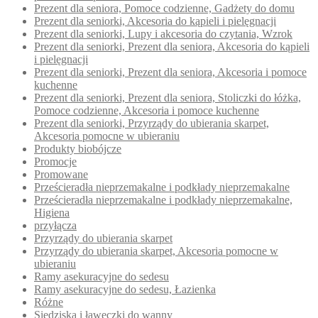
Prezent dla seniora, Pomoce codzienne, Gadżety do domu
Prezent dla seniorki, Akcesoria do kąpieli i pielęgnacji
Prezent dla seniorki, Lupy i akcesoria do czytania, Wzrok
Prezent dla seniorki, Prezent dla seniora, Akcesoria do kąpieli
i pielęgnacji
Prezent dla seniorki, Prezent dla seniora, Akcesoria i pomoce
kuchenne
Prezent dla seniorki, Prezent dla seniora, Stoliczki do łóżka,
Pomoce codzienne, Akcesoria i pomoce kuchenne
Prezent dla seniorki, Przyrządy do ubierania skarpet,
Akcesoria pomocne w ubieraniu
Produkty biobójcze
Promocje
Promowane
Prześcieradła nieprzemakalne i podkłady nieprzemakalne
Prześcieradła nieprzemakalne i podkłady nieprzemakalne,
Higiena
przyłącza
Przyrządy do ubierania skarpet
Przyrządy do ubierania skarpet, Akcesoria pomocne w
ubieraniu
Ramy asekuracyjne do sedesu
Ramy asekuracyjne do sedesu, Łazienka
Różne
Siedziska i ławeczki do wanny