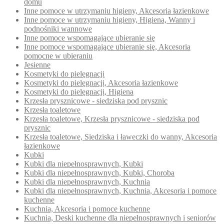
domu
Inne pomoce w utrzymaniu higieny, Akcesoria łazienkowe
Inne pomoce w utrzymaniu higieny, Higiena, Wanny i
podnośniki wannowe
Inne pomoce wspomagające ubieranie się
Inne pomoce wspomagające ubieranie się, Akcesoria
pomocne w ubieraniu
Jesienne
Kosmetyki do pielęgnacji
Kosmetyki do pielęgnacji, Akcesoria łazienkowe
Kosmetyki do pielęgnacji, Higiena
Krzesła prysznicowe - siedziska pod prysznic
Krzesła toaletowe
Krzesła toaletowe, Krzesła prysznicowe - siedziska pod
prysznic
Krzesła toaletowe, Siedziska i ławeczki do wanny, Akcesoria
łazienkowe
Kubki
Kubki dla niepełnosprawnych, Kubki
Kubki dla niepełnosprawnych, Kubki, Choroba
Kubki dla niepełnosprawnych, Kuchnia
Kubki dla niepełnosprawnych, Kuchnia, Akcesoria i pomoce
kuchenne
Kuchnia, Akcesoria i pomoce kuchenne
Kuchnia, Deski kuchenne dla niepełnosprawnych i seniorów