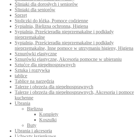
Śliniaki dla dorosłych i seniorów
Śliniaki dla seniorów
Sprzęt
Stoliczki do łóżka, Pomoce codzienne
Sypialnia, Bielizna ochronna, Higiena
Sypialnia, Prześcieradła nieprzemakalne i podkłady
nieprzemakalne
Sypialnia, Prześcieradła nieprzemakalne i podkłady
nieprzemakalne, Inne pomoce w utrzymaniu higieny, Higiena
Sznurówki elastyczne
Sznurówki elastyczne, Akcesoria pomocne w ubieraniu
Sztućce dla niepełnosprawnych
Sztuka i rozrywka
tablice
Tablice na narzędzia
Talerze i obrzeża dla niepełnosprawnych
Talerze i obrzeża dla niepełnosprawnych, Akcesoria i pomoce
kuchenne
Ubrania
Bielizna
Komplety
Koszulki
Buty
Ubrania i akcesoria
Uchwyty łazienkowe