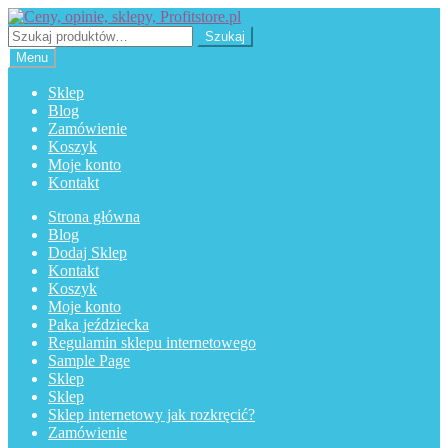
Przejdź
Przejdź
do
do
Szukaj:
Szukaj
nawigacji
treści
Menu
Sklep
Blog
Zamówienie
Koszyk
Moje konto
Kontakt
Strona główna
Blog
Dodaj Sklep
Kontakt
Koszyk
Moje konto
Paka jeździecka
Regulamin sklepu internetowego
Sample Page
Sklep
Sklep
Sklep internetowy jak rozkręcić?
Zamówienie