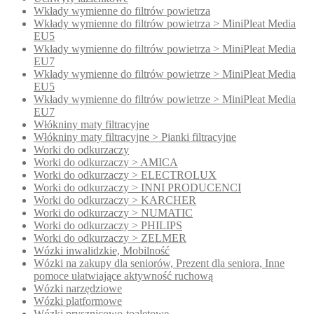
Wkłady wymienne do filtrów powietrza
Wkłady wymienne do filtrów powietrza > MiniPleat Media
EU5
Wkłady wymienne do filtrów powietrza > MiniPleat Media
EU7
Wkłady wymienne do filtrów powietrze > MiniPleat Media
EU5
Wkłady wymienne do filtrów powietrze > MiniPleat Media
EU7
Włókniny maty filtracyjne
Włókniny maty filtracyjne > Pianki filtracyjne
Worki do odkurzaczy
Worki do odkurzaczy > AMICA
Worki do odkurzaczy > ELECTROLUX
Worki do odkurzaczy > INNI PRODUCENCI
Worki do odkurzaczy > KARCHER
Worki do odkurzaczy > NUMATIC
Worki do odkurzaczy > PHILIPS
Worki do odkurzaczy > ZELMER
Wózki inwalidzkie, Mobilność
Wózki na zakupy dla seniorów, Prezent dla seniora, Inne
pomoce ułatwiające aktywność ruchową
Wózki narzędziowe
Wózki platformowe
Wózki prysznicowo-toaletowe