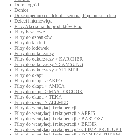
Dom i ogród
Donice
Duże pojemniki na leki dla seniora, Pojemniki na leki
Dzieci i niemowlęta
Etac, Akcesoria do produktów Etac
Filtry basenowe
Filtry do dzbanków
Filtry do kuchni
Filtry do lodówek
Filtry do odkurzaczy
Filtry do odkurzaczy > KARCHER
Filtry do odkurzaczy > SAMSUNG
Filtry do odkurzaczy > ZELMER
Filtry do okapu
Filtry do okapu > AKPO
Filtry do okapu > AMICA
Filtry do okapu > MASTERCOOK
Filtry do okapu > TEKA
Filtry do okapu > ZELMER
Filtry do wentylacji i rekuperacji
Filtry do wentylacji i rekuperacji > AERIS
Filtry do wentylacji i rekuperacji > BARTOSZ
Filtry do wentylacji i rekuperacji > BRINK
Filtry do wentylacji i rekuperacji > CLIMA-PRODUKT
Filtry do wentylacji i rekuperacji > DAN-POLTHERM