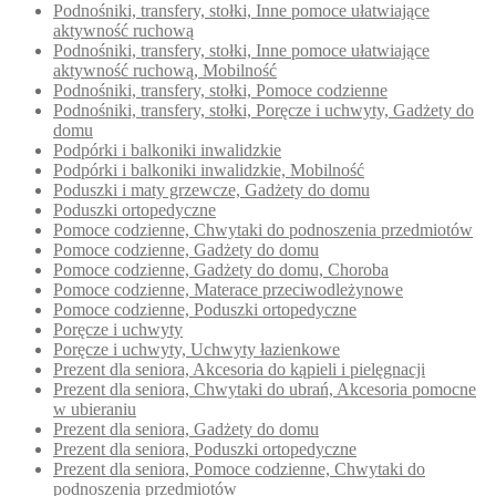
Podnośniki, transfery, stołki, Inne pomoce ułatwiające
aktywność ruchową
Podnośniki, transfery, stołki, Inne pomoce ułatwiające
aktywność ruchową, Mobilność
Podnośniki, transfery, stołki, Pomoce codzienne
Podnośniki, transfery, stołki, Poręcze i uchwyty, Gadżety do
domu
Podpórki i balkoniki inwalidzkie
Podpórki i balkoniki inwalidzkie, Mobilność
Poduszki i maty grzewcze, Gadżety do domu
Poduszki ortopedyczne
Pomoce codzienne, Chwytaki do podnoszenia przedmiotów
Pomoce codzienne, Gadżety do domu
Pomoce codzienne, Gadżety do domu, Choroba
Pomoce codzienne, Materace przeciwodleżynowe
Pomoce codzienne, Poduszki ortopedyczne
Poręcze i uchwyty
Poręcze i uchwyty, Uchwyty łazienkowe
Prezent dla seniora, Akcesoria do kąpieli i pielęgnacji
Prezent dla seniora, Chwytaki do ubrań, Akcesoria pomocne
w ubieraniu
Prezent dla seniora, Gadżety do domu
Prezent dla seniora, Poduszki ortopedyczne
Prezent dla seniora, Pomoce codzienne, Chwytaki do
podnoszenia przedmiotów