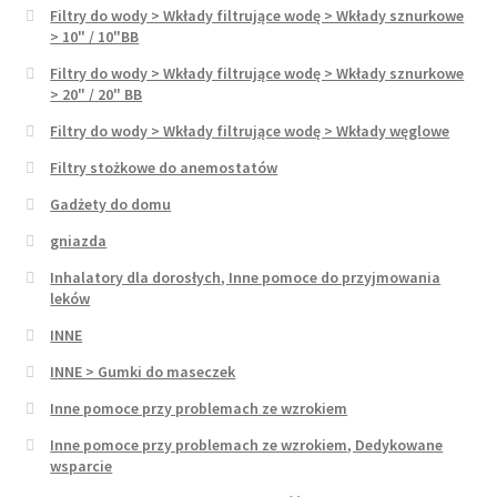
Filtry do wody > Wkłady filtrujące wodę > Wkłady sznurkowe
> 10" / 10"BB
Filtry do wody > Wkłady filtrujące wodę > Wkłady sznurkowe
> 20" / 20" BB
Filtry do wody > Wkłady filtrujące wodę > Wkłady węglowe
Filtry stożkowe do anemostatów
Gadżety do domu
gniazda
Inhalatory dla dorosłych, Inne pomoce do przyjmowania
leków
INNE
INNE > Gumki do maseczek
Inne pomoce przy problemach ze wzrokiem
Inne pomoce przy problemach ze wzrokiem, Dedykowane
wsparcie