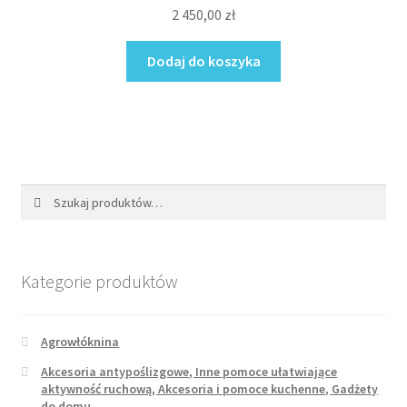
2 450,00
zł
Dodaj do koszyka
Szukaj:
Szukaj
Kategorie produktów
Agrowłóknina
Akcesoria antypoślizgowe, Inne pomoce ułatwiające
aktywność ruchową, Akcesoria i pomoce kuchenne, Gadżety
do domu