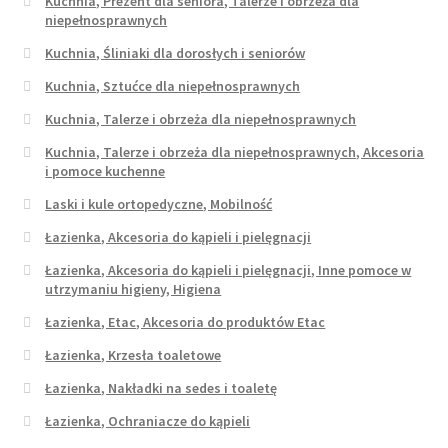
Kuchnia, Prezent dla seniora, Talerze i obrzeża dla
niepełnosprawnych
Kuchnia, Śliniaki dla dorosłych i seniorów
Kuchnia, Sztućce dla niepełnosprawnych
Kuchnia, Talerze i obrzeża dla niepełnosprawnych
Kuchnia, Talerze i obrzeża dla niepełnosprawnych, Akcesoria
i pomoce kuchenne
Laski i kule ortopedyczne, Mobilność
Łazienka, Akcesoria do kąpieli i pielęgnacji
Łazienka, Akcesoria do kąpieli i pielęgnacji, Inne pomoce w
utrzymaniu higieny, Higiena
Łazienka, Etac, Akcesoria do produktów Etac
Łazienka, Krzesła toaletowe
Łazienka, Nakładki na sedes i toaletę
Łazienka, Ochraniacze do kąpieli