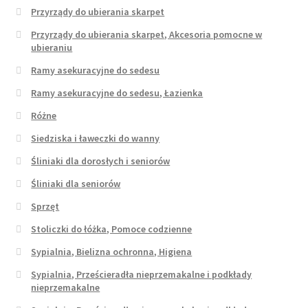
Przyrządy do ubierania skarpet
Przyrządy do ubierania skarpet, Akcesoria pomocne w
ubieraniu
Ramy asekuracyjne do sedesu
Ramy asekuracyjne do sedesu, Łazienka
Różne
Siedziska i ławeczki do wanny
Śliniaki dla dorosłych i seniorów
Śliniaki dla seniorów
Sprzęt
Stoliczki do łóżka, Pomoce codzienne
Sypialnia, Bielizna ochronna, Higiena
Sypialnia, Prześcieradła nieprzemakalne i podkłady
nieprzemakalne