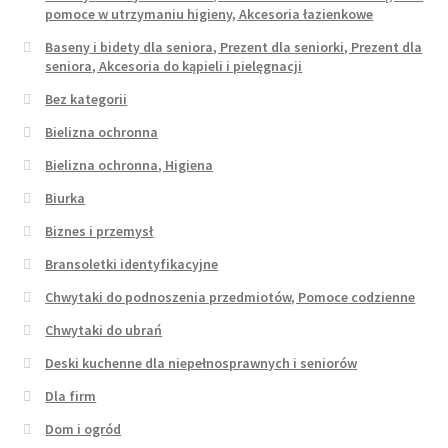
pomoce w utrzymaniu higieny, Akcesoria łazienkowe
Baseny i bidety dla seniora, Prezent dla seniorki, Prezent dla
seniora, Akcesoria do kąpieli i pielęgnacji
Bez kategorii
Bielizna ochronna
Bielizna ochronna, Higiena
Biurka
Biznes i przemysł
Bransoletki identyfikacyjne
Chwytaki do podnoszenia przedmiotów, Pomoce codzienne
Chwytaki do ubrań
Deski kuchenne dla niepełnosprawnych i seniorów
Dla firm
Dom i ogród