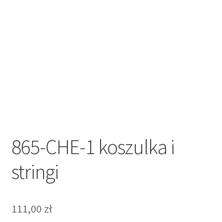
Regulamin sklepu internetowego
Sample Page
Sklep
Sklep
Sklep internetowy jak rozkręcić?
865-CHE-1 koszulka i
Zamówienie
stringi
111,00
zł