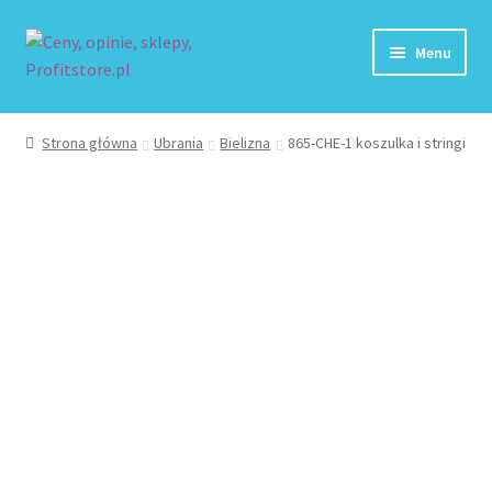
Przejdź
Przejdź
Menu
do
do
nawigacji
treści
Strona główna
Strona główna
Ubrania
Bielizna
865-CHE-1 koszulka i stringi
Blog
Dodaj Sklep
Kontakt
Koszyk
Moje konto
Paka jeździecka