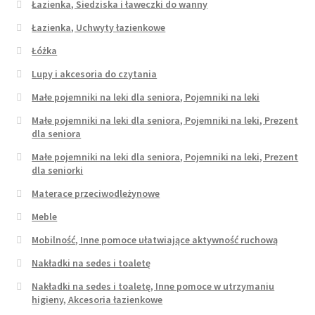
Łazienka, Siedziska i ławeczki do wanny
Łazienka, Uchwyty łazienkowe
Łóżka
Lupy i akcesoria do czytania
Małe pojemniki na leki dla seniora, Pojemniki na leki
Małe pojemniki na leki dla seniora, Pojemniki na leki, Prezent
dla seniora
Małe pojemniki na leki dla seniora, Pojemniki na leki, Prezent
dla seniorki
Materace przeciwodleżynowe
Meble
Mobilność, Inne pomoce ułatwiające aktywność ruchową
Nakładki na sedes i toaletę
Nakładki na sedes i toaletę, Inne pomoce w utrzymaniu
higieny, Akcesoria łazienkowe