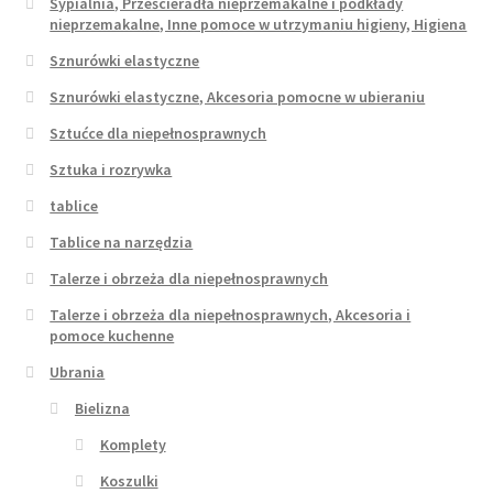
Sypialnia, Prześcieradła nieprzemakalne i podkłady
nieprzemakalne, Inne pomoce w utrzymaniu higieny, Higiena
Sznurówki elastyczne
Sznurówki elastyczne, Akcesoria pomocne w ubieraniu
Sztućce dla niepełnosprawnych
Sztuka i rozrywka
tablice
Tablice na narzędzia
Talerze i obrzeża dla niepełnosprawnych
Talerze i obrzeża dla niepełnosprawnych, Akcesoria i
pomoce kuchenne
Ubrania
Bielizna
Komplety
Koszulki