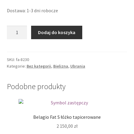
Dostawa: 1-3 dni robocze
ilość
Dodaj do koszyka
865-
CHE-
1
koszulka
SKU:
fa-8230
Kategorie:
Bez kategorii
,
Bielizna
,
Ubrania
i
stringi
Podobne produkty
Belagio Fat S łóżko tapicerowane
2 150,00
zł