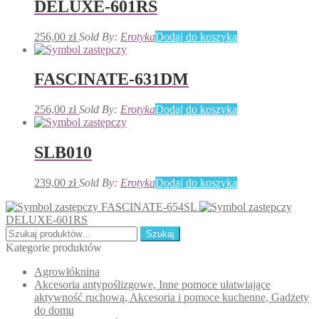
DELUXE-601RS
256,00
zł
Sold By:
Erotyka
Dodaj do koszyka
FASCINATE-631DM
256,00
zł
Sold By:
Erotyka
Dodaj do koszyka
SLB010
239,00
zł
Sold By:
Erotyka
Dodaj do koszyka
FASCINATE-654SL
DELUXE-601RS
Szukaj:
Szukaj
Kategorie produktów
Agrowłóknina
Akcesoria antypoślizgowe, Inne pomoce ułatwiające
aktywność ruchową, Akcesoria i pomoce kuchenne, Gadżety
do domu