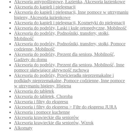
Akcesoria antypoślizgowe, Łazienka, Akcesoria łazienkowe
Akcesoria do kąpieli i pielęgnacji
Akcesoria do kąpieli i pielęgnacji, Inne pomoce w utrzymaniu
higieny, Akcesoria łazienkowe
Akcesoria do kąpieli i pielęgnacji, Kosmetyki do pielęgnacji
Akcesoria do podróży, Laski i kule ortopedyczne, Mobilność
Akcesoria do podróży, Podnośniki, transfery, stołki,
Mobilność
Akcesoria do podróży, Podnośniki, transfery, stołki, Pomoce
codzienne, Mobilność
Akcesoria do podróży, Prezent dla seniora, Mobilność,
Gadżety do domu
Akcesoria do podróży, Prezent dla seniora, Mobilność, Inne
pomoce ułatwiające aktywność ruchową
Akcesoria do podróży, Prześcieradła nieprzemakalne i
podkłady nieprzemakalne, Pomoce codzienne, Inne pomoce
w utrzymaniu higieny, Higiena
Akcesoria do tabletek
Akcesoria do tabletek, Choroba
Akcesoria i filtry do ekspresu
Akcesoria i filtry do ekspresu > Filtr do ekspresu JURA
Akcesoria i pomoce kuchenne
Akcesoria krawieckie dla seniorów
Akcesoria krawieckie dla seniorów, Wzrok
Alkomaty