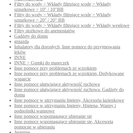
Filtry do wody > Wkłady filtrujące wodę > Wkłady
sznurkowe > 10" / 10"BB
Filtry do wody > Wkłady filtrujące wodę > Wkłady
sznurkowe > 20" / 20" BB
Filtry do wody > Wkłady filtrujące wodę > Wkłady węglowe
Filtry stożkowe do anemostatów
Gadżety do domu
gniazda
Inhalatory dla dorosłych, Inne pomoce do przyjmowania
leków
INNE
INNE > Gumki do maseczek
Inne pomoce przy problemach ze wzrokiem
Inne pomoce przy problemach ze wzrokiem, Dedykowane
wsparcie
Inne pomoce ułatwiające aktywność ruchową
Inne pomoce ułatwiające aktywność ruchową, Gadżety do
domu
Inne pomoce w utrzymaniu higieny, Akcesoria łazienkowe
Inne pomoce w utrzymaniu higieny, Higiena, Wanny i
podnośniki wannowe
Inne pomoce wspomagające ubieranie się
Inne pomoce wspomagające ubieranie się, Akcesoria
pomocne w ubieraniu
Jesienne