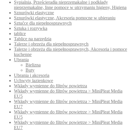
Sypialnia, Prześcieradła nieprzemakalne i podkłady
nieprzemakalne, Inne pomoce w utrzymaniu higieny, Higiena
Sznurówki elastyczne
Sznurówki elastyczne, Akcesoria pomocne w ubieraniu
Sztućce dla niepełnosprawnych
Sztuka i rozrywka
tablice
Tablice na narzędzia
Talerze i obrzeża dla niepełnosprawnych
Talerze i obrzeża dla niepełnosprawnych, Akcesoria i pomoce
kuchenne
Ubrania
Bielizna
Buty
Ubrania i akcesoria
Uchwyty łazienkowe
Wkłady wymienne do filtrów powietrza
Wkłady wymienne do filtrów powietrza > MiniPleat Media
EU5
Wkłady wymienne do filtrów powietrza > MiniPleat Media
EU7
Wkłady wymienne do filtrów powietrze > MiniPleat Media
EU5
Wkłady wymienne do filtrów powietrze > MiniPleat Media
EU7