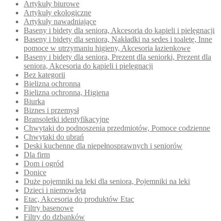
Artykuły biurowe
Artykuły ekologiczne
Artykuły nawadniające
Baseny i bidety dla seniora, Akcesoria do kąpieli i pielęgnacji
Baseny i bidety dla seniora, Nakładki na sedes i toaletę, Inne
pomoce w utrzymaniu higieny, Akcesoria łazienkowe
Baseny i bidety dla seniora, Prezent dla seniorki, Prezent dla
seniora, Akcesoria do kąpieli i pielęgnacji
Bez kategorii
Bielizna ochronna
Bielizna ochronna, Higiena
Biurka
Biznes i przemysł
Bransoletki identyfikacyjne
Chwytaki do podnoszenia przedmiotów, Pomoce codzienne
Chwytaki do ubrań
Deski kuchenne dla niepełnosprawnych i seniorów
Dla firm
Dom i ogród
Donice
Duże pojemniki na leki dla seniora, Pojemniki na leki
Dzieci i niemowlęta
Etac, Akcesoria do produktów Etac
Filtry basenowe
Filtry do dzbanków