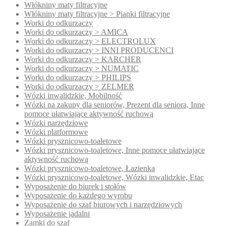
Włókniny maty filtracyjne
Włókniny maty filtracyjne > Pianki filtracyjne
Worki do odkurzaczy
Worki do odkurzaczy > AMICA
Worki do odkurzaczy > ELECTROLUX
Worki do odkurzaczy > INNI PRODUCENCI
Worki do odkurzaczy > KARCHER
Worki do odkurzaczy > NUMATIC
Worki do odkurzaczy > PHILIPS
Worki do odkurzaczy > ZELMER
Wózki inwalidzkie, Mobilność
Wózki na zakupy dla seniorów, Prezent dla seniora, Inne
pomoce ułatwiające aktywność ruchową
Wózki narzędziowe
Wózki platformowe
Wózki prysznicowo-toaletowe
Wózki prysznicowo-toaletowe, Inne pomoce ułatwiające
aktywność ruchową
Wózki prysznicowo-toaletowe, Łazienka
Wózki prysznicowo-toaletowe, Wózki inwalidzkie, Etac
Wyposażenie do biurek i stołów
Wyposażenie do każdego wyrobu
Wyposażenie do szaf biurowych i narzędziowych
Wyposażenie jadalni
Zamki do szaf