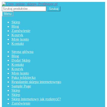
Przejdź
Przejdź
do
do
Szukaj:
Szukaj
nawigacji
treści
Menu
Sklep
Blog
Zamówienie
Koszyk
Moje konto
Kontakt
Strona główna
Blog
Dodaj Sklep
Kontakt
Koszyk
Moje konto
Paka jeździecka
Regulamin sklepu internetowego
Sample Page
Sklep
Sklep
Sklep internetowy jak rozkręcić?
Zamówienie