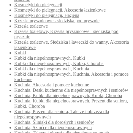
Kosmetyki do pielęgnacji
Kosmetyki do pielęgnacji, Akcesoria łazienkowe
Kosmetyki do pielęgnacji, Higiena
Krzesła prysznicowe - siedziska pod prysznic
Krzesła toaletowe
Krzesła toaletowe, Krzesła prysznicowe - siedziska pod
prysznic
Krzesła toaletowe, Siedziska i ławeczki do wanny, Akcesoria
łazienkowe
Kubki
Kubki dla niepełnosprawnych, Kubki
Kubki dla niepełnosprawnych, Kubki, Choroba
Kubki dla niepełnosprawnych, Kuchnia
Kubki dla niepełnosprawnych, Kuchnia, Akcesoria i pomoce
kuchenne
Kuchnia, Akcesoria i pomoce kuchenne
Kuchnia, Deski kuchenne dla niepełnosprawnych i seniorów
Kuchnia, Kubki dla niepełnosprawnych, Kubki, Choroba
Kuchnia, Kubki dla niepełnosprawnych, Prezent dla seniora,
Kubki, Choroba
Kuchnia, Prezent dla seniora, Talerze i obrzeża dla
niepełnosprawnych
Kuchnia, Śliniaki dla dorosłych i seniorów
Kuchnia, Sztućce dla niepełnosprawnych
Kuchnia, Talerze i obrzeża dla niepełnosprawnych