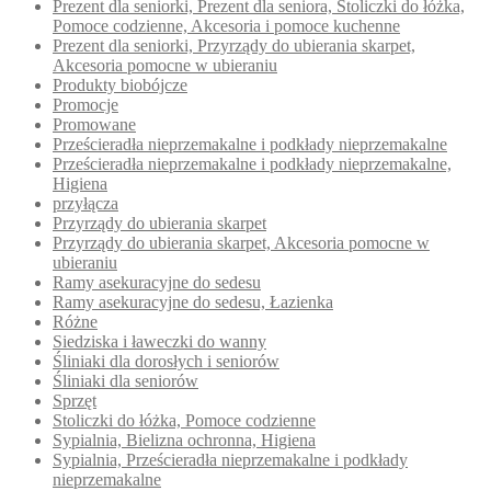
Prezent dla seniorki, Prezent dla seniora, Stoliczki do łóżka,
Pomoce codzienne, Akcesoria i pomoce kuchenne
Prezent dla seniorki, Przyrządy do ubierania skarpet,
Akcesoria pomocne w ubieraniu
Produkty biobójcze
Promocje
Promowane
Prześcieradła nieprzemakalne i podkłady nieprzemakalne
Prześcieradła nieprzemakalne i podkłady nieprzemakalne,
Higiena
przyłącza
Przyrządy do ubierania skarpet
Przyrządy do ubierania skarpet, Akcesoria pomocne w
ubieraniu
Ramy asekuracyjne do sedesu
Ramy asekuracyjne do sedesu, Łazienka
Różne
Siedziska i ławeczki do wanny
Śliniaki dla dorosłych i seniorów
Śliniaki dla seniorów
Sprzęt
Stoliczki do łóżka, Pomoce codzienne
Sypialnia, Bielizna ochronna, Higiena
Sypialnia, Prześcieradła nieprzemakalne i podkłady
nieprzemakalne