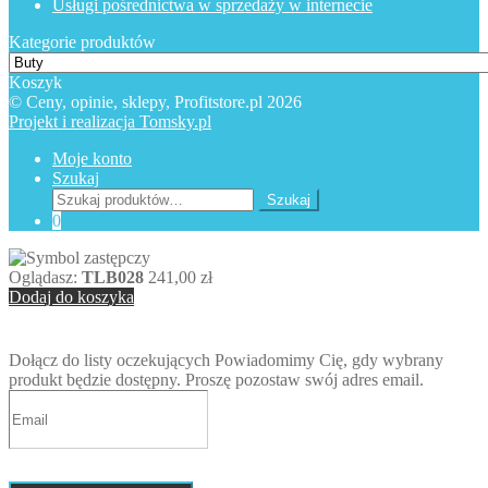
Usługi pośrednictwa w sprzedaży w internecie
Kategorie produktów
Koszyk
© Ceny, opinie, sklepy, Profitstore.pl 2026
Projekt i realizacja Tomsky.pl
Moje konto
Szukaj
Szukaj:
Szukaj
0
Oglądasz:
TLB028
241,00
zł
Dodaj do koszyka
Dołącz do listy oczekujących
Powiadomimy Cię, gdy wybrany
produkt będzie dostępny. Proszę pozostaw swój adres email.