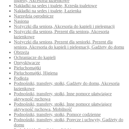
higieny, Akcesoria łazienkowe
Nakładki na sedes i toaletę, Krzesła toaletowe
Nakładki na sedes i toaletę, Łazienka
Narzędzia ogrodnicze
Nasiona
Nożyczki dla seniora, Akcesoria do kąpieli i pielęgnacji
Nożyczki dla seniora, Prezent dla seniora, Akcesoria
łazienkowe
Nożyczki dla seniora, Prezent dla seniorki, Prezent dla
seniora, Akcesoria do kąpieli i pielęgnacji, Gadżety do domu
Obrzeża
Ochraniacze do kąpieli
Opryskiwacze
Pieluchomajtki
Pieluchomajtki, Higiena
Podłoża
Podnośniki, transfery, stołki, Gadżety do domu, Akcesoria
łazienkowe
Podnośniki, transfery, stołki, Inne pomoce ułatwiające
aktywność ruchową
Podnośniki, transfery, stołki, Inne pomoce ułatwiające
aktywność ruchową, Mobilność
Podnośniki, transfery, stołki, Pomoce codzienne
Podnośniki, transfery, stołki, Poręcze i uchwyty, Gadżety do
domu