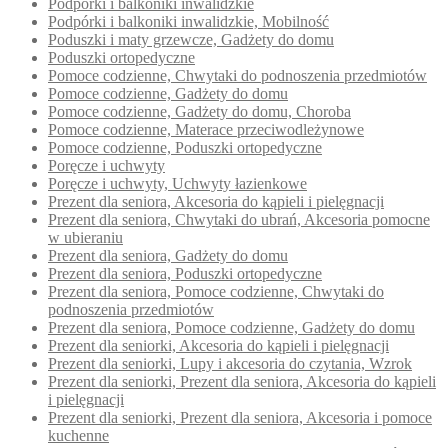
Podpórki i balkoniki inwalidzkie
Podpórki i balkoniki inwalidzkie, Mobilność
Poduszki i maty grzewcze, Gadżety do domu
Poduszki ortopedyczne
Pomoce codzienne, Chwytaki do podnoszenia przedmiotów
Pomoce codzienne, Gadżety do domu
Pomoce codzienne, Gadżety do domu, Choroba
Pomoce codzienne, Materace przeciwodleżynowe
Pomoce codzienne, Poduszki ortopedyczne
Poręcze i uchwyty
Poręcze i uchwyty, Uchwyty łazienkowe
Prezent dla seniora, Akcesoria do kąpieli i pielęgnacji
Prezent dla seniora, Chwytaki do ubrań, Akcesoria pomocne
w ubieraniu
Prezent dla seniora, Gadżety do domu
Prezent dla seniora, Poduszki ortopedyczne
Prezent dla seniora, Pomoce codzienne, Chwytaki do
podnoszenia przedmiotów
Prezent dla seniora, Pomoce codzienne, Gadżety do domu
Prezent dla seniorki, Akcesoria do kąpieli i pielęgnacji
Prezent dla seniorki, Lupy i akcesoria do czytania, Wzrok
Prezent dla seniorki, Prezent dla seniora, Akcesoria do kąpieli
i pielęgnacji
Prezent dla seniorki, Prezent dla seniora, Akcesoria i pomoce
kuchenne