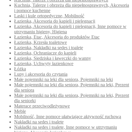
Kuchnia, Talerze i obrzeża dla niepełnosprawnych, Akcesoria
i pomoce kuchenne
Laski i kule ortopedyczne, Mobilność
Łazienka, Akcesoria do kąpieli i pielęgnacji
Łazienka, Akcesoria do kąpieli i pielęgnacji, Inne pomoce w
utrzymaniu higieny, Higiena
Łazienka, Etac, Akcesoria do produktów Etac
Łazienka, Krzesła toaletowe
Łazienka, Nakładki na sedes i toaletę
Łazienka, Ochraniacze do kąpieli
Łazienka, Siedziska i ławeczki do wanny
Łazienka, Uchwyty łazienkowe
Łóżka
Lupy i akcesoria do czytania
Małe pojemniki na leki dla seniora, Pojemniki na leki
Małe pojemniki na leki dla seniora, Pojemniki na leki, Prezent
dla seniora
Małe pojemniki na leki dla seniora, Pojemniki na leki, Prezent
dla seniorki
Materace przeciwodleżynowe
Meble
Mobilność, Inne pomoce ułatwiające aktywność ruchową
Nakładki na sedes i toaletę
Nakładki na sedes i toaletę, Inne pomoce w utrzymaniu