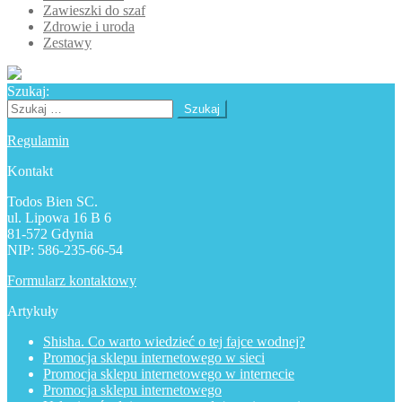
Zawieszki do szaf
Zdrowie i uroda
Zestawy
Szukaj:
Szukaj:
Regulamin
Kontakt
Todos Bien SC.
ul. Lipowa 16 B 6
81-572 Gdynia
NIP: 586-235-66-54
Formularz kontaktowy
Artykuły
Shisha. Co warto wiedzieć o tej fajce wodnej?
Promocja sklepu internetowego w sieci
Promocja sklepu internetowego w internecie
Promocja sklepu internetowego