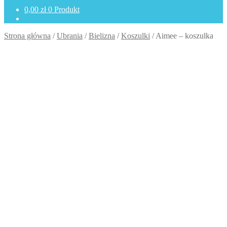
0,00
zł
0 Produkt
Strona główna
/
Ubrania
/
Bielizna
/
Koszulki
/
Aimee – koszulka