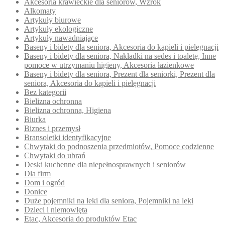
Akcesoria krawieckie dla seniorów, Wzrok
Alkomaty
Artykuły biurowe
Artykuły ekologiczne
Artykuły nawadniające
Baseny i bidety dla seniora, Akcesoria do kąpieli i pielęgnacji
Baseny i bidety dla seniora, Nakładki na sedes i toaletę, Inne
pomoce w utrzymaniu higieny, Akcesoria łazienkowe
Baseny i bidety dla seniora, Prezent dla seniorki, Prezent dla
seniora, Akcesoria do kąpieli i pielęgnacji
Bez kategorii
Bielizna ochronna
Bielizna ochronna, Higiena
Biurka
Biznes i przemysł
Bransoletki identyfikacyjne
Chwytaki do podnoszenia przedmiotów, Pomoce codzienne
Chwytaki do ubrań
Deski kuchenne dla niepełnosprawnych i seniorów
Dla firm
Dom i ogród
Donice
Duże pojemniki na leki dla seniora, Pojemniki na leki
Dzieci i niemowlęta
Etac, Akcesoria do produktów Etac