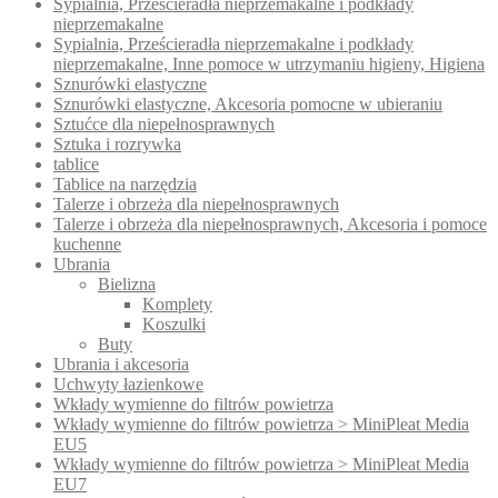
Sypialnia, Prześcieradła nieprzemakalne i podkłady
nieprzemakalne
Sypialnia, Prześcieradła nieprzemakalne i podkłady
nieprzemakalne, Inne pomoce w utrzymaniu higieny, Higiena
Sznurówki elastyczne
Sznurówki elastyczne, Akcesoria pomocne w ubieraniu
Sztućce dla niepełnosprawnych
Sztuka i rozrywka
tablice
Tablice na narzędzia
Talerze i obrzeża dla niepełnosprawnych
Talerze i obrzeża dla niepełnosprawnych, Akcesoria i pomoce
kuchenne
Ubrania
Bielizna
Komplety
Koszulki
Buty
Ubrania i akcesoria
Uchwyty łazienkowe
Wkłady wymienne do filtrów powietrza
Wkłady wymienne do filtrów powietrza > MiniPleat Media
EU5
Wkłady wymienne do filtrów powietrza > MiniPleat Media
EU7