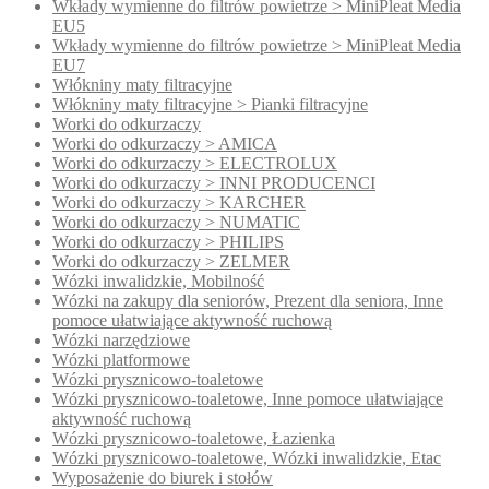
Wkłady wymienne do filtrów powietrze > MiniPleat Media
EU5
Wkłady wymienne do filtrów powietrze > MiniPleat Media
EU7
Włókniny maty filtracyjne
Włókniny maty filtracyjne > Pianki filtracyjne
Worki do odkurzaczy
Worki do odkurzaczy > AMICA
Worki do odkurzaczy > ELECTROLUX
Worki do odkurzaczy > INNI PRODUCENCI
Worki do odkurzaczy > KARCHER
Worki do odkurzaczy > NUMATIC
Worki do odkurzaczy > PHILIPS
Worki do odkurzaczy > ZELMER
Wózki inwalidzkie, Mobilność
Wózki na zakupy dla seniorów, Prezent dla seniora, Inne
pomoce ułatwiające aktywność ruchową
Wózki narzędziowe
Wózki platformowe
Wózki prysznicowo-toaletowe
Wózki prysznicowo-toaletowe, Inne pomoce ułatwiające
aktywność ruchową
Wózki prysznicowo-toaletowe, Łazienka
Wózki prysznicowo-toaletowe, Wózki inwalidzkie, Etac
Wyposażenie do biurek i stołów