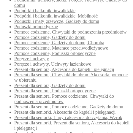
domu
Podpórki i balkoniki inwalidzkie
Podpórki i balkoniki inwalidzkie, Mobilność
Poduszki i maty grzewcze, Gadżety do domu
Poduszki ortopedyczne
Pomoce codzienne, Chwytaki do podnoszenia przedmiotów
Pomoce codzienne, Gadżety do domu
Pomoce codzienne, Gadżety do domu, Choroba
Pomoce codzienne, Materace przeciwodleżynowe
Pomoce codzienne, Poduszki ortopedyczne
Poręcze i uchwyty
Poręcze i uchwyty, Uchwyty łazienkowe
Prezent dla seniora, Akcesoria do kąpieli i pielęgnacji
Prezent dla seniora, Chwytaki do ubrań, Akcesoria pomocne
w ubieraniu
Prezent dla seniora, Gadżety do domu
Prezent dla seniora, Poduszki ortopedyczne
Prezent dla seniora, Pomoce codzienne, Chwytaki do
podnoszenia przedmiotów
Prezent dla seniora, Pomoce codzienne, Gadżety do domu
Prezent dla seniorki, Akcesoria do kąpieli i pielęgnacji
Prezent dla seniorki, Lupy i akcesoria do czytania, Wzrok
Prezent dla seniorki, Prezent dla seniora, Akcesoria do kąpieli
i pielęgnacji