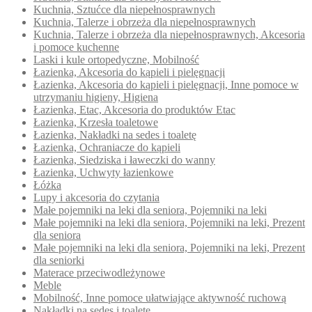
Kuchnia, Sztućce dla niepełnosprawnych
Kuchnia, Talerze i obrzeża dla niepełnosprawnych
Kuchnia, Talerze i obrzeża dla niepełnosprawnych, Akcesoria
i pomoce kuchenne
Laski i kule ortopedyczne, Mobilność
Łazienka, Akcesoria do kąpieli i pielęgnacji
Łazienka, Akcesoria do kąpieli i pielęgnacji, Inne pomoce w
utrzymaniu higieny, Higiena
Łazienka, Etac, Akcesoria do produktów Etac
Łazienka, Krzesła toaletowe
Łazienka, Nakładki na sedes i toaletę
Łazienka, Ochraniacze do kąpieli
Łazienka, Siedziska i ławeczki do wanny
Łazienka, Uchwyty łazienkowe
Łóżka
Lupy i akcesoria do czytania
Małe pojemniki na leki dla seniora, Pojemniki na leki
Małe pojemniki na leki dla seniora, Pojemniki na leki, Prezent
dla seniora
Małe pojemniki na leki dla seniora, Pojemniki na leki, Prezent
dla seniorki
Materace przeciwodleżynowe
Meble
Mobilność, Inne pomoce ułatwiające aktywność ruchową
Nakładki na sedes i toaletę