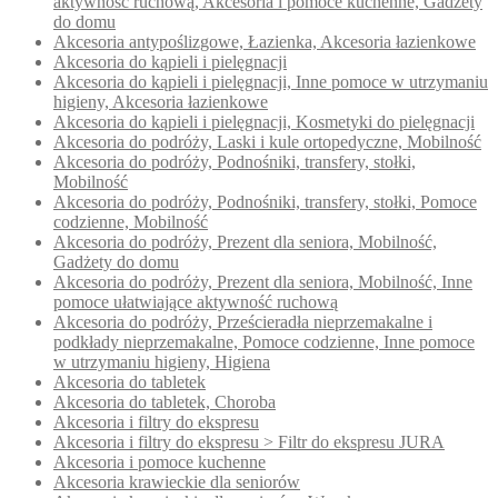
aktywność ruchową, Akcesoria i pomoce kuchenne, Gadżety
do domu
Akcesoria antypoślizgowe, Łazienka, Akcesoria łazienkowe
Akcesoria do kąpieli i pielęgnacji
Akcesoria do kąpieli i pielęgnacji, Inne pomoce w utrzymaniu
higieny, Akcesoria łazienkowe
Akcesoria do kąpieli i pielęgnacji, Kosmetyki do pielęgnacji
Akcesoria do podróży, Laski i kule ortopedyczne, Mobilność
Akcesoria do podróży, Podnośniki, transfery, stołki,
Mobilność
Akcesoria do podróży, Podnośniki, transfery, stołki, Pomoce
codzienne, Mobilność
Akcesoria do podróży, Prezent dla seniora, Mobilność,
Gadżety do domu
Akcesoria do podróży, Prezent dla seniora, Mobilność, Inne
pomoce ułatwiające aktywność ruchową
Akcesoria do podróży, Prześcieradła nieprzemakalne i
podkłady nieprzemakalne, Pomoce codzienne, Inne pomoce
w utrzymaniu higieny, Higiena
Akcesoria do tabletek
Akcesoria do tabletek, Choroba
Akcesoria i filtry do ekspresu
Akcesoria i filtry do ekspresu > Filtr do ekspresu JURA
Akcesoria i pomoce kuchenne
Akcesoria krawieckie dla seniorów