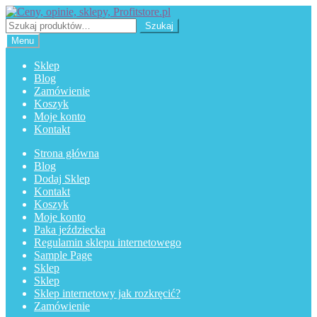
Przejdź
Przejdź
do
do
Szukaj:
Szukaj
nawigacji
treści
Menu
Sklep
Blog
Zamówienie
Koszyk
Moje konto
Kontakt
Strona główna
Blog
Dodaj Sklep
Kontakt
Koszyk
Moje konto
Paka jeździecka
Regulamin sklepu internetowego
Sample Page
Sklep
Sklep
Sklep internetowy jak rozkręcić?
Zamówienie