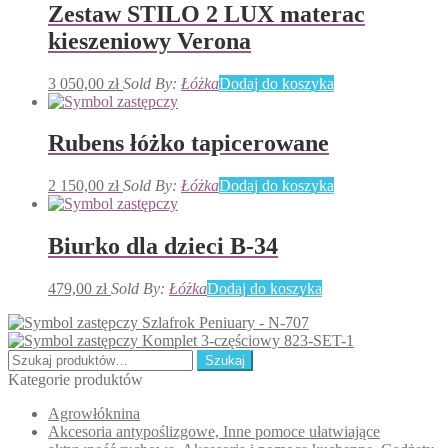
Zestaw STILO 2 LUX materac
kieszeniowy Verona
3 050,00
zł
Sold By:
Łóżka
Dodaj do koszyka
Rubens łóżko tapicerowane
2 150,00
zł
Sold By:
Łóżka
Dodaj do koszyka
Biurko dla dzieci B-34
479,00
zł
Sold By:
Łóżka
Dodaj do koszyka
Szlafrok Peniuary - N-707
Komplet 3-częściowy 823-SET-1
Szukaj:
Szukaj
Kategorie produktów
Agrowłóknina
Akcesoria antypoślizgowe, Inne pomoce ułatwiające