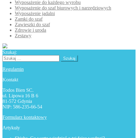
Wyposażenie do każdego wyrobu
Wyposażenie do szaf biurowych i narzędziowych
Wyposażenie jadalni
Zamki do szaf
Zawieszki do szaf
Zdrowie i uroda
Zestawy
Szukaj:
Szukaj:
Regulamin
Kontakt
Todos Bien SC.
ul. Lipowa 16 B 6
81-572 Gdynia
NIP: 586-235-66-54
Formularz kontaktowy
Artykuły