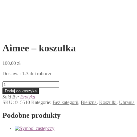
Aimee – koszulka
100,00
zł
Dostawa: 1-3 dni robocze
ilość
Aimee
Dodaj do koszyka
-
Sold By:
Erotyka
koszulka
SKU:
fa-5510
Kategorie:
Bez kategorii
,
Bielizna
,
Koszulki
,
Ubrania
Podobne produkty