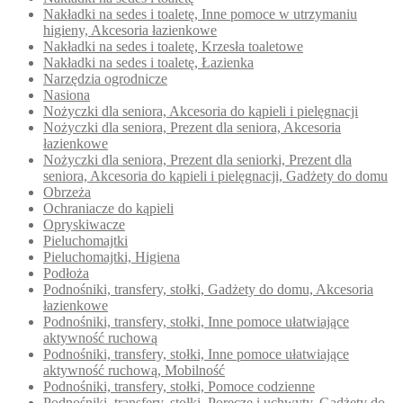
Nakładki na sedes i toaletę, Inne pomoce w utrzymaniu
higieny, Akcesoria łazienkowe
Nakładki na sedes i toaletę, Krzesła toaletowe
Nakładki na sedes i toaletę, Łazienka
Narzędzia ogrodnicze
Nasiona
Nożyczki dla seniora, Akcesoria do kąpieli i pielęgnacji
Nożyczki dla seniora, Prezent dla seniora, Akcesoria
łazienkowe
Nożyczki dla seniora, Prezent dla seniorki, Prezent dla
seniora, Akcesoria do kąpieli i pielęgnacji, Gadżety do domu
Obrzeża
Ochraniacze do kąpieli
Opryskiwacze
Pieluchomajtki
Pieluchomajtki, Higiena
Podłoża
Podnośniki, transfery, stołki, Gadżety do domu, Akcesoria
łazienkowe
Podnośniki, transfery, stołki, Inne pomoce ułatwiające
aktywność ruchową
Podnośniki, transfery, stołki, Inne pomoce ułatwiające
aktywność ruchową, Mobilność
Podnośniki, transfery, stołki, Pomoce codzienne
Podnośniki, transfery, stołki, Poręcze i uchwyty, Gadżety do