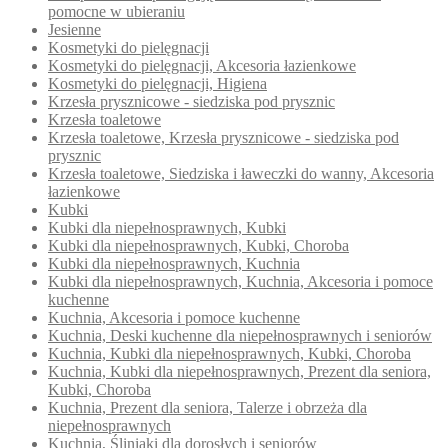
pomocne w ubieraniu
Jesienne
Kosmetyki do pielęgnacji
Kosmetyki do pielęgnacji, Akcesoria łazienkowe
Kosmetyki do pielęgnacji, Higiena
Krzesła prysznicowe - siedziska pod prysznic
Krzesła toaletowe
Krzesła toaletowe, Krzesła prysznicowe - siedziska pod
prysznic
Krzesła toaletowe, Siedziska i ławeczki do wanny, Akcesoria
łazienkowe
Kubki
Kubki dla niepełnosprawnych, Kubki
Kubki dla niepełnosprawnych, Kubki, Choroba
Kubki dla niepełnosprawnych, Kuchnia
Kubki dla niepełnosprawnych, Kuchnia, Akcesoria i pomoce
kuchenne
Kuchnia, Akcesoria i pomoce kuchenne
Kuchnia, Deski kuchenne dla niepełnosprawnych i seniorów
Kuchnia, Kubki dla niepełnosprawnych, Kubki, Choroba
Kuchnia, Kubki dla niepełnosprawnych, Prezent dla seniora,
Kubki, Choroba
Kuchnia, Prezent dla seniora, Talerze i obrzeża dla
niepełnosprawnych
Kuchnia, Śliniaki dla dorosłych i seniorów