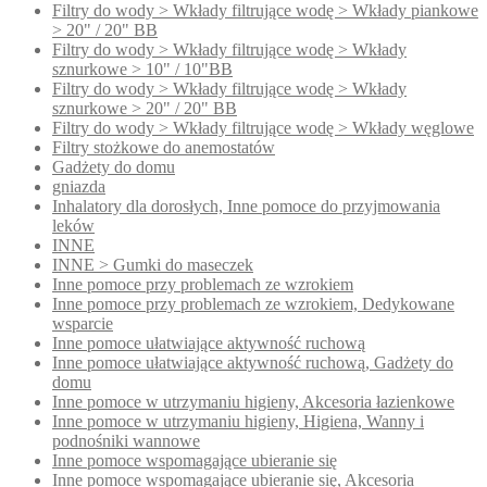
Filtry do wody > Wkłady filtrujące wodę > Wkłady piankowe
> 20" / 20" BB
Filtry do wody > Wkłady filtrujące wodę > Wkłady
sznurkowe > 10" / 10"BB
Filtry do wody > Wkłady filtrujące wodę > Wkłady
sznurkowe > 20" / 20" BB
Filtry do wody > Wkłady filtrujące wodę > Wkłady węglowe
Filtry stożkowe do anemostatów
Gadżety do domu
gniazda
Inhalatory dla dorosłych, Inne pomoce do przyjmowania
leków
INNE
INNE > Gumki do maseczek
Inne pomoce przy problemach ze wzrokiem
Inne pomoce przy problemach ze wzrokiem, Dedykowane
wsparcie
Inne pomoce ułatwiające aktywność ruchową
Inne pomoce ułatwiające aktywność ruchową, Gadżety do
domu
Inne pomoce w utrzymaniu higieny, Akcesoria łazienkowe
Inne pomoce w utrzymaniu higieny, Higiena, Wanny i
podnośniki wannowe
Inne pomoce wspomagające ubieranie się
Inne pomoce wspomagające ubieranie się, Akcesoria