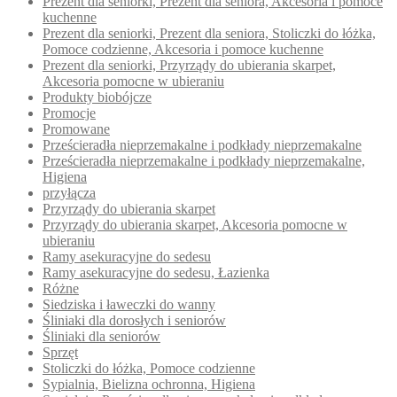
Prezent dla seniorki, Prezent dla seniora, Akcesoria i pomoce
kuchenne
Prezent dla seniorki, Prezent dla seniora, Stoliczki do łóżka,
Pomoce codzienne, Akcesoria i pomoce kuchenne
Prezent dla seniorki, Przyrządy do ubierania skarpet,
Akcesoria pomocne w ubieraniu
Produkty biobójcze
Promocje
Promowane
Prześcieradła nieprzemakalne i podkłady nieprzemakalne
Prześcieradła nieprzemakalne i podkłady nieprzemakalne,
Higiena
przyłącza
Przyrządy do ubierania skarpet
Przyrządy do ubierania skarpet, Akcesoria pomocne w
ubieraniu
Ramy asekuracyjne do sedesu
Ramy asekuracyjne do sedesu, Łazienka
Różne
Siedziska i ławeczki do wanny
Śliniaki dla dorosłych i seniorów
Śliniaki dla seniorów
Sprzęt
Stoliczki do łóżka, Pomoce codzienne
Sypialnia, Bielizna ochronna, Higiena