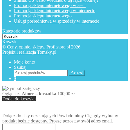
Shisha. Co warto wiedzieć o tej fajce wodnej?
Promocja sklepu internetowego w sieci
Promocja sklepu internetowego w internecie
Promocja sklepu internetowego
Usługi pośrednictwa w sprzedaży w internecie
Kategorie produktów
Koszyk
© Ceny, opinie, sklepy, Profitstore.pl 2026
Projekt i realizacja Tomsky.pl
Moje konto
Szukaj
Szukaj:
Szukaj
0
Oglądasz:
Aimee – koszulka
100,00
zł
Dodaj do koszyka
Dołącz do listy oczekujących
Powiadomimy Cię, gdy wybrany
produkt będzie dostępny. Proszę pozostaw swój adres email.