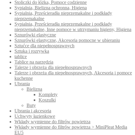
Stoliczki do łóżka, Pomoce codzienne
Sypialnia, Bielizna ochronna, Higiena
Sypialnia, Prześcieradła nieprzemakalne i podkłady
nieprzemakalne
Sypialnia, Prześcieradła nieprzemakalne i podkłady
nieprzemakalne, Inne pomoce w utrzymaniu higieny, Higiena
Sznurówki elastyczne
Sznurówki elastyczne, Akcesoria pomocne w ubieraniu
Sztućce dla niepełnosprawnych
Sztuka i rozrywka
tablice
Tablice na narzędzia
Talerze i obrzeża dla niepełnosprawnych
Talerze i obrzeża dla niepełnosprawnych, Akcesoria i pomoce
kuchenne
Ubrania
Bielizna
Komplety
Koszulki
Buty
Ubrania i akcesoria
Uchwyty łazienkowe
Wkłady wymienne do filtrów powietrza
Wkłady wymienne do filtrów powietrza > MiniPleat Media
EU5