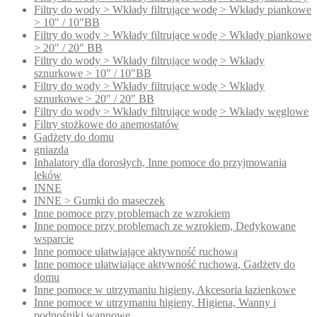
Filtry do wody > Wkłady filtrujące wodę > Wkłady piankowe
> 10" / 10"BB
Filtry do wody > Wkłady filtrujące wodę > Wkłady piankowe
> 20" / 20" BB
Filtry do wody > Wkłady filtrujące wodę > Wkłady
sznurkowe > 10" / 10"BB
Filtry do wody > Wkłady filtrujące wodę > Wkłady
sznurkowe > 20" / 20" BB
Filtry do wody > Wkłady filtrujące wodę > Wkłady węglowe
Filtry stożkowe do anemostatów
Gadżety do domu
gniazda
Inhalatory dla dorosłych, Inne pomoce do przyjmowania
leków
INNE
INNE > Gumki do maseczek
Inne pomoce przy problemach ze wzrokiem
Inne pomoce przy problemach ze wzrokiem, Dedykowane
wsparcie
Inne pomoce ułatwiające aktywność ruchową
Inne pomoce ułatwiające aktywność ruchową, Gadżety do
domu
Inne pomoce w utrzymaniu higieny, Akcesoria łazienkowe
Inne pomoce w utrzymaniu higieny, Higiena, Wanny i
podnośniki wannowe