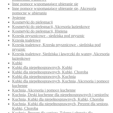
Inne pomoce wspomagające ubieranie się
Inne pomoce wspomagające ubieranie się, Akcesoria
pomocne w ubieraniu
Jesienne
Kosmetyki do pielęgnacji
Kosmetyki do pielęgnacji, Akcesoria łazienkowe
Kosmetyki do pielęgnacji, Higiena
Krzesła prysznicowe - siedziska pod prysznic
Krzesła toaletowe
Krzesła toaletowe, Krzesła prysznicowe - siedziska pod
prysznic
Krzesła toaletowe, Siedziska i ławeczki do wanny, Akcesoria
łazienkowe
Kubki
Kubki dla niepełnosprawnych, Kubki
Kubki dla niepełnosprawnych, Kubki, Choroba
Kubki dla niepełnosprawnych, Kuchnia
Kubki dla niepełnosprawnych, Kuchnia, Akcesoria i pomoce
kuchenne
Kuchnia, Akcesoria i pomoce kuchenne
Kuchnia, Deski kuchenne dla niepełnosprawnych i seniorów
Kuchnia, Kubki dla niepełnosprawnych, Kubki, Choroba
Kuchnia, Kubki dla niepełnosprawnych, Prezent dla seniora,
Kubki, Choroba
Kuchnia, Prezent dla seniora, Talerze i obrzeża dla