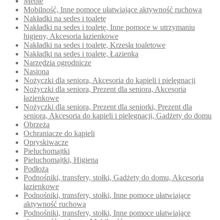
Meble
Mobilność, Inne pomoce ułatwiające aktywność ruchową
Nakładki na sedes i toaletę
Nakładki na sedes i toaletę, Inne pomoce w utrzymaniu
higieny, Akcesoria łazienkowe
Nakładki na sedes i toaletę, Krzesła toaletowe
Nakładki na sedes i toaletę, Łazienka
Narzędzia ogrodnicze
Nasiona
Nożyczki dla seniora, Akcesoria do kąpieli i pielęgnacji
Nożyczki dla seniora, Prezent dla seniora, Akcesoria
łazienkowe
Nożyczki dla seniora, Prezent dla seniorki, Prezent dla
seniora, Akcesoria do kąpieli i pielęgnacji, Gadżety do domu
Obrzeża
Ochraniacze do kąpieli
Opryskiwacze
Pieluchomajtki
Pieluchomajtki, Higiena
Podłoża
Podnośniki, transfery, stołki, Gadżety do domu, Akcesoria
łazienkowe
Podnośniki, transfery, stołki, Inne pomoce ułatwiające
aktywność ruchową
Podnośniki, transfery, stołki, Inne pomoce ułatwiające