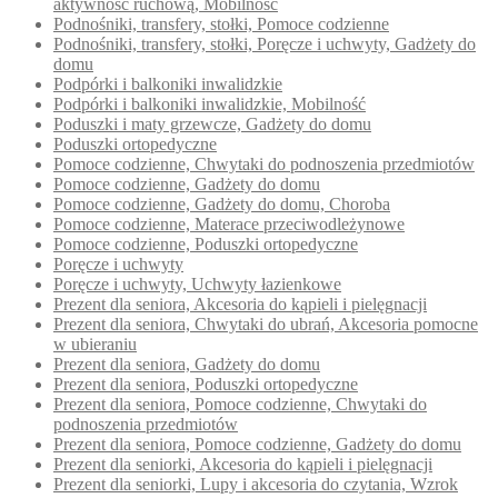
aktywność ruchową, Mobilność
Podnośniki, transfery, stołki, Pomoce codzienne
Podnośniki, transfery, stołki, Poręcze i uchwyty, Gadżety do
domu
Podpórki i balkoniki inwalidzkie
Podpórki i balkoniki inwalidzkie, Mobilność
Poduszki i maty grzewcze, Gadżety do domu
Poduszki ortopedyczne
Pomoce codzienne, Chwytaki do podnoszenia przedmiotów
Pomoce codzienne, Gadżety do domu
Pomoce codzienne, Gadżety do domu, Choroba
Pomoce codzienne, Materace przeciwodleżynowe
Pomoce codzienne, Poduszki ortopedyczne
Poręcze i uchwyty
Poręcze i uchwyty, Uchwyty łazienkowe
Prezent dla seniora, Akcesoria do kąpieli i pielęgnacji
Prezent dla seniora, Chwytaki do ubrań, Akcesoria pomocne
w ubieraniu
Prezent dla seniora, Gadżety do domu
Prezent dla seniora, Poduszki ortopedyczne
Prezent dla seniora, Pomoce codzienne, Chwytaki do
podnoszenia przedmiotów
Prezent dla seniora, Pomoce codzienne, Gadżety do domu
Prezent dla seniorki, Akcesoria do kąpieli i pielęgnacji
Prezent dla seniorki, Lupy i akcesoria do czytania, Wzrok