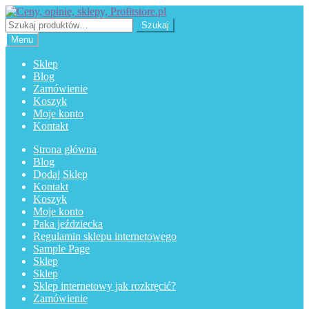
Przejdź
Przejdź
do
do
Szukaj:
Szukaj
nawigacji
treści
Menu
Sklep
Blog
Zamówienie
Koszyk
Moje konto
Kontakt
Strona główna
Blog
Dodaj Sklep
Kontakt
Koszyk
Moje konto
Paka jeździecka
Regulamin sklepu internetowego
Sample Page
Sklep
Sklep
Sklep internetowy jak rozkręcić?
Zamówienie