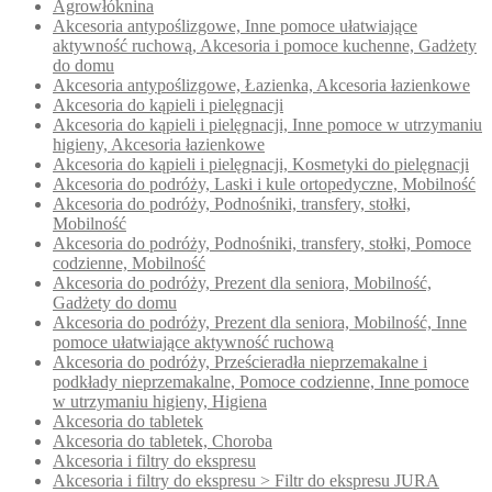
Agrowłóknina
Akcesoria antypoślizgowe, Inne pomoce ułatwiające
aktywność ruchową, Akcesoria i pomoce kuchenne, Gadżety
do domu
Akcesoria antypoślizgowe, Łazienka, Akcesoria łazienkowe
Akcesoria do kąpieli i pielęgnacji
Akcesoria do kąpieli i pielęgnacji, Inne pomoce w utrzymaniu
higieny, Akcesoria łazienkowe
Akcesoria do kąpieli i pielęgnacji, Kosmetyki do pielęgnacji
Akcesoria do podróży, Laski i kule ortopedyczne, Mobilność
Akcesoria do podróży, Podnośniki, transfery, stołki,
Mobilność
Akcesoria do podróży, Podnośniki, transfery, stołki, Pomoce
codzienne, Mobilność
Akcesoria do podróży, Prezent dla seniora, Mobilność,
Gadżety do domu
Akcesoria do podróży, Prezent dla seniora, Mobilność, Inne
pomoce ułatwiające aktywność ruchową
Akcesoria do podróży, Prześcieradła nieprzemakalne i
podkłady nieprzemakalne, Pomoce codzienne, Inne pomoce
w utrzymaniu higieny, Higiena
Akcesoria do tabletek
Akcesoria do tabletek, Choroba
Akcesoria i filtry do ekspresu
Akcesoria i filtry do ekspresu > Filtr do ekspresu JURA