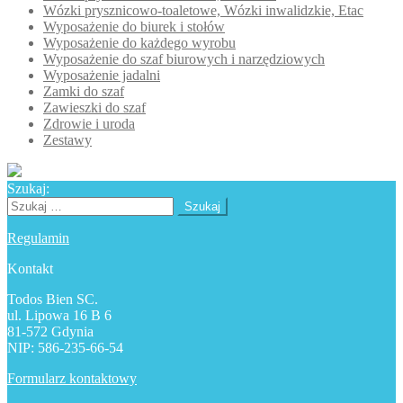
Wózki prysznicowo-toaletowe, Wózki inwalidzkie, Etac
Wyposażenie do biurek i stołów
Wyposażenie do każdego wyrobu
Wyposażenie do szaf biurowych i narzędziowych
Wyposażenie jadalni
Zamki do szaf
Zawieszki do szaf
Zdrowie i uroda
Zestawy
Szukaj:
Szukaj:
Regulamin
Kontakt
Todos Bien SC.
ul. Lipowa 16 B 6
81-572 Gdynia
NIP: 586-235-66-54
Formularz kontaktowy