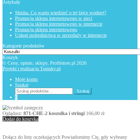
Artykuły
Shisha. Co warto wiedzieć o tej fajce wodnej?
Promocja sklepu internetowego w sieci
Promocja sklepu internetowego w internecie
Promocja sklepu internetowego
Usługi pośrednictwa w sprzedaży w internecie
Kategorie produktów
Koszyk
© Ceny, opinie, sklepy, Profitstore.pl 2026
Projekt i realizacja Tomsky.pl
Moje konto
Szukaj
Szukaj:
Szukaj
0
Oglądasz:
871-CHE-2 koszulka i stringi
166,00
zł
Dodaj do koszyka
Dołącz do listy oczekujących
Powiadomimy Cię, gdy wybrany