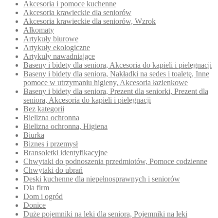
Akcesoria i pomoce kuchenne
Akcesoria krawieckie dla seniorów
Akcesoria krawieckie dla seniorów, Wzrok
Alkomaty
Artykuły biurowe
Artykuły ekologiczne
Artykuły nawadniające
Baseny i bidety dla seniora, Akcesoria do kąpieli i pielęgnacji
Baseny i bidety dla seniora, Nakładki na sedes i toaletę, Inne
pomoce w utrzymaniu higieny, Akcesoria łazienkowe
Baseny i bidety dla seniora, Prezent dla seniorki, Prezent dla
seniora, Akcesoria do kąpieli i pielęgnacji
Bez kategorii
Bielizna ochronna
Bielizna ochronna, Higiena
Biurka
Biznes i przemysł
Bransoletki identyfikacyjne
Chwytaki do podnoszenia przedmiotów, Pomoce codzienne
Chwytaki do ubrań
Deski kuchenne dla niepełnosprawnych i seniorów
Dla firm
Dom i ogród
Donice
Duże pojemniki na leki dla seniora, Pojemniki na leki