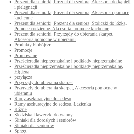
Prezent dla seniorki, Prezent dla seniora, Akcesoria do kąpieli
i pielęgnacji
Prezent dla seniorki, Prezent dla seniora, Akcesoria i pomoce
kuchenne
Prezent dla seniorki, Prezent dla seniora, Stoliczki do łóżka,
Pomoce codzienne, Akcesoria i pomoce kuchenne
Prezent dla seniorki, Przyrządy do ubierania skarpet,
Akcesoria pomocne w ubieraniu
Produkty biobójcze
Promocje
Promowane
Prześcieradła nieprzemakalne i podkłady nieprzemakalne
Prześcieradła nieprzemakalne i podkłady nieprzemakalne,
Higiena
przyłącza
Przyrządy do ubierania skarpet
Przyrządy do ubierania skarpet, Akcesoria pomocne w
ubieraniu
Ramy asekuracyjne do sedesu
Ramy asekuracyjne do sedesu, Łazienka
Różne
Siedziska i ławeczki do wanny
Śliniaki dla dorosłych i seniorów
Śliniaki dla seniorów
Sprzęt