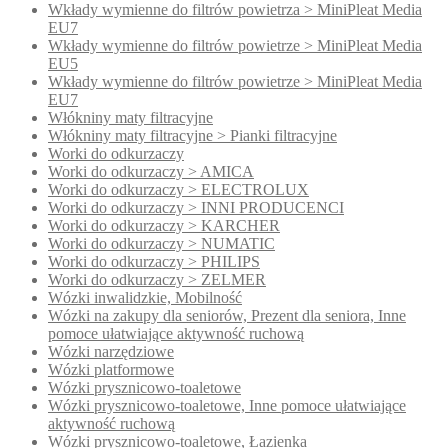
Wkłady wymienne do filtrów powietrza > MiniPleat Media
EU7
Wkłady wymienne do filtrów powietrze > MiniPleat Media
EU5
Wkłady wymienne do filtrów powietrze > MiniPleat Media
EU7
Włókniny maty filtracyjne
Włókniny maty filtracyjne > Pianki filtracyjne
Worki do odkurzaczy
Worki do odkurzaczy > AMICA
Worki do odkurzaczy > ELECTROLUX
Worki do odkurzaczy > INNI PRODUCENCI
Worki do odkurzaczy > KARCHER
Worki do odkurzaczy > NUMATIC
Worki do odkurzaczy > PHILIPS
Worki do odkurzaczy > ZELMER
Wózki inwalidzkie, Mobilność
Wózki na zakupy dla seniorów, Prezent dla seniora, Inne
pomoce ułatwiające aktywność ruchową
Wózki narzędziowe
Wózki platformowe
Wózki prysznicowo-toaletowe
Wózki prysznicowo-toaletowe, Inne pomoce ułatwiające
aktywność ruchową
Wózki prysznicowo-toaletowe, Łazienka