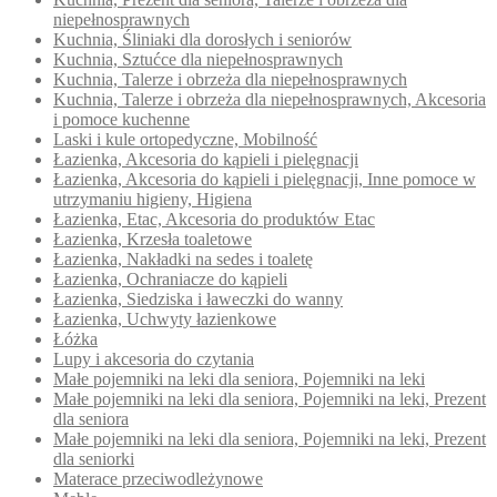
niepełnosprawnych
Kuchnia, Śliniaki dla dorosłych i seniorów
Kuchnia, Sztućce dla niepełnosprawnych
Kuchnia, Talerze i obrzeża dla niepełnosprawnych
Kuchnia, Talerze i obrzeża dla niepełnosprawnych, Akcesoria
i pomoce kuchenne
Laski i kule ortopedyczne, Mobilność
Łazienka, Akcesoria do kąpieli i pielęgnacji
Łazienka, Akcesoria do kąpieli i pielęgnacji, Inne pomoce w
utrzymaniu higieny, Higiena
Łazienka, Etac, Akcesoria do produktów Etac
Łazienka, Krzesła toaletowe
Łazienka, Nakładki na sedes i toaletę
Łazienka, Ochraniacze do kąpieli
Łazienka, Siedziska i ławeczki do wanny
Łazienka, Uchwyty łazienkowe
Łóżka
Lupy i akcesoria do czytania
Małe pojemniki na leki dla seniora, Pojemniki na leki
Małe pojemniki na leki dla seniora, Pojemniki na leki, Prezent
dla seniora
Małe pojemniki na leki dla seniora, Pojemniki na leki, Prezent
dla seniorki
Materace przeciwodleżynowe