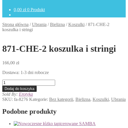
0,00
zł
0 Produkt
Strona główna
/
Ubrania
/
Bielizna
/
Koszulki
/
871-CHE-2
koszulka i stringi
871-CHE-2 koszulka i stringi
166,00
zł
Dostawa: 1-3 dni robocze
ilość
871-
Dodaj do koszyka
CHE-
Sold By:
Erotyka
2
SKU:
fa-8276
Kategorie:
Bez kategorii
,
Bielizna
,
Koszulki
,
Ubrania
koszulka
i
Podobne produkty
stringi