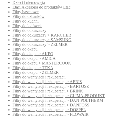
Dzieci i niemowlęta
Etac, Akcesoria do produktów Etac
Filtry basenowe
Filtry do dzbanków
Filtry do kuchni
Filtry do lodówek
Filtry do odkurzaczy
Filtry do odkurzaczy > KARCHER
Filtry do odkurzaczy > SAMSUNG
Filtry do odkurzaczy > ZELMER
Filtry do okapu
Filtry do okapu > AKPO
Filtry do okapu > AMICA
Filtry do okapu > MASTERCOOK
Filtry do okapu > TEKA
Filtry do okapu > ZELMER
Filtry do wentylacji i rekuperacji
Filtry do wentylacji i rekuperacji > AERIS
Filtry do wentylacji i rekuperacji > BARTOSZ
Filtry do wentylacji i rekuperacji > BRINK
Filtry do wentylacji i rekuperacji > CLIMA-PRODUKT
Filtry do wentylacji i rekuperacji > DAN-POLTHERM
Filtry do wentylacji i rekuperacji > DANFOSS
Filtry do wentylacji i rekuperacji > DOSPEL
Filtry do wentylacji i rekuperacji > FLOWAIR