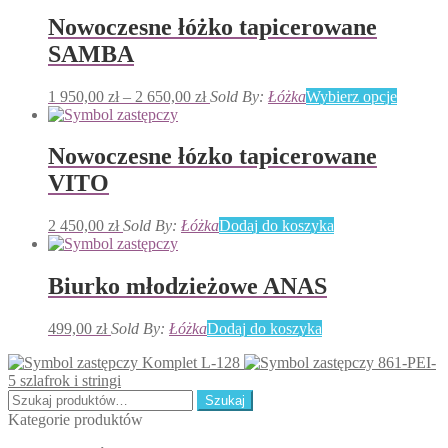
Nowoczesne łóżko tapicerowane
SAMBA
Zakres
Ten
1 950,00
zł
–
2 650,00
zł
Sold By:
Łóżka
Wybierz opcje
cen:
produkt
od
ma
1
wiele
Nowoczesne łózko tapicerowane
950,00 zł
wariant
VITO
do
Opcje
2
można
650,00 zł
wybrać
2 450,00
zł
Sold By:
Łóżka
Dodaj do koszyka
na
stronie
produkt
Biurko młodzieżowe ANAS
499,00
zł
Sold By:
Łóżka
Dodaj do koszyka
Komplet L-128
861-PEI-
5 szlafrok i stringi
Szukaj:
Szukaj
Kategorie produktów