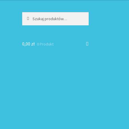
Szukaj:
Szukaj
0,00
zł
0 Produkt