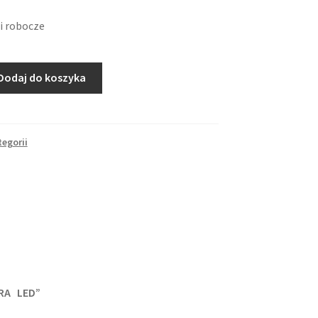
i robocze
Dodaj do koszyka
tegorii
RA LED”