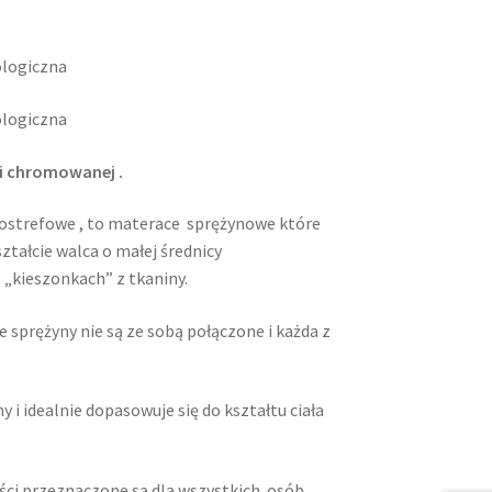
li chromowanej .
ostrefowe , to materace sprężynowe które
ztałcie walca o małej średnicy
„kieszonkach” z tkaniny.
 sprężyny nie są ze sobą połączone i każda z
y i idealnie dopasowuje się do kształtu ciała
ści przeznaczone są dla wszystkich osób,