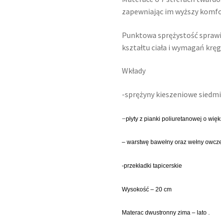
zapewniając im wyższy komfo
Punktowa sprężystość sprawia
kształtu ciała i wymagań kręg
Wkłady
-sprężyny kieszeniowe siedm
–
płyty z pianki poliuretanowej o więk
– warstwę bawełny oraz wełny owcz
-przekładki tapicerskie
Wysokość – 20 cm
Materac dwustronny zima – lato .