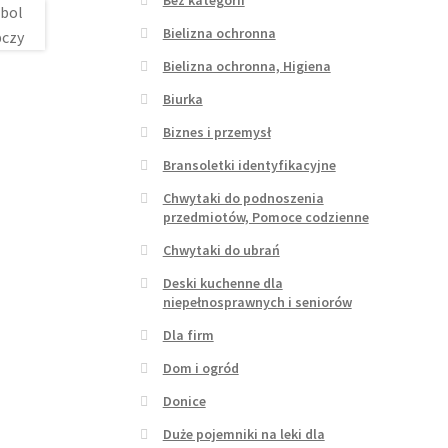
Bielizna ochronna
Bielizna ochronna, Higiena
Biurka
Biznes i przemysł
Bransoletki identyfikacyjne
Chwytaki do podnoszenia
przedmiotów, Pomoce codzienne
Chwytaki do ubrań
Deski kuchenne dla
niepełnosprawnych i seniorów
Dla firm
Dom i ogród
Donice
Duże pojemniki na leki dla