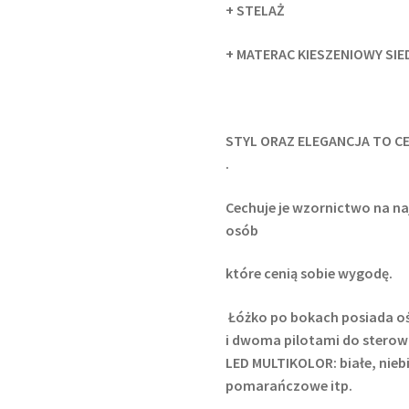
+ STELAŻ
+ MATERAC KIESZENIOWY SI
STYL ORAZ ELEGANCJA TO C
.
Cechuje je wzornictwo na n
osób
które cenią sobie wygodę.
Łóżko po bokach posiada ośw
i dwoma pilotami do sterow
LED MULTIKOLOR: białe, niebi
pomarańczowe itp.