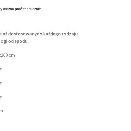
ry mozna prać chemicznie .
elaż dostosowanydo każdego rodzaju
ogi od spodu .