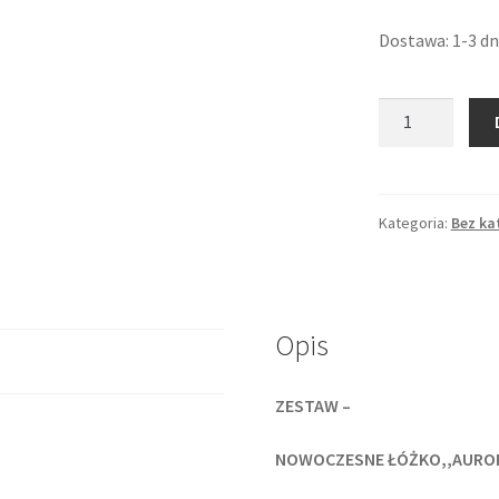
Dostawa: 1-3 dn
ilość
ZESTAW
PROMOCYJNY
,,
AURORA
Kategoria:
Bez ka
LED
''
STELAŻ
MATERAC
Opis
KIESZENIOWY
s
LEDY
ZESTAW –
RGB
MULTICOLOR
NOWOCZESNE ŁÓŻKO,,AURO