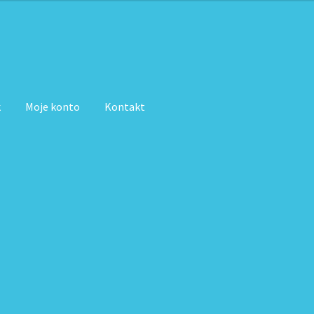
k
Moje konto
Kontakt
zyk
Moje konto
Paka jeździecka
Regulamin sklepu internetowego
ak rozkręcić?
Zamówienie